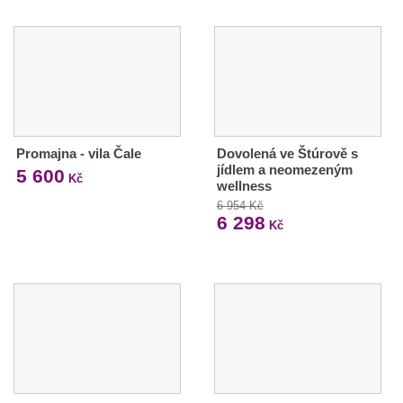
Promajna - vila Čale
Dovolená ve Štúrově s
jídlem a neomezeným
5 600
Kč
wellness
6 954 Kč
6 298
Kč