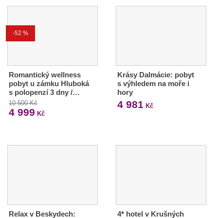
-52 %
Romantický wellness
Krásy Dalmácie: pobyt
pobyt u zámku Hluboká
s výhledem na moře i
s polopenzí 3 dny /…
hory
4 981
10 500 Kč
Kč
4 999
Kč
Relax v Beskydech:
4* hotel v Krušných