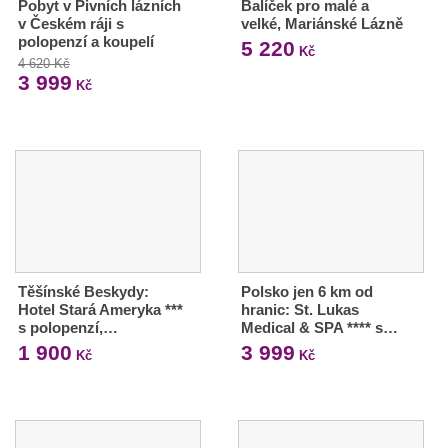
Pobyt v Pivních lázních
Balíček pro malé a
v Českém ráji s
velké, Mariánské Lázně
polopenzí a koupelí
5 220
Kč
4 620 Kč
3 999
Kč
Těšínské Beskydy:
Polsko jen 6 km od
Hotel Stará Ameryka ***
hranic: St. Lukas
s polopenzí,…
Medical & SPA **** s…
1 900
3 999
Kč
Kč