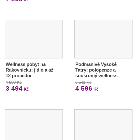
Wellness pobyt na
Podmanivé Vysoké
Rakovnicku: jídlo a až
Tatry: polopenze a
12 procedur
soukromý wellness
4 990 Kč
6 541 Kč
3 494
4 596
Kč
Kč