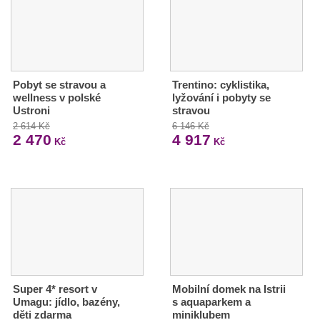
Pobyt se stravou a
Trentino: cyklistika,
wellness v polské
lyžování i pobyty se
Ustroni
stravou
2 614 Kč
6 146 Kč
2 470
4 917
Kč
Kč
Super 4* resort v
Mobilní domek na Istrii
Umagu: jídlo, bazény,
s aquaparkem a
děti zdarma
miniklubem