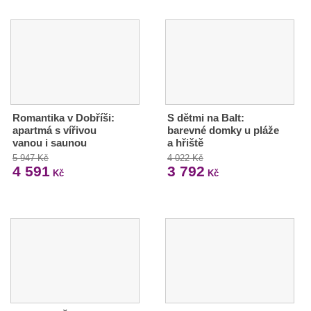
Romantika v Dobříši:
S dětmi na Balt:
apartmá s vířivou
barevné domky u pláže
vanou i saunou
a hřiště
5 947 Kč
4 022 Kč
4 591
3 792
Kč
Kč