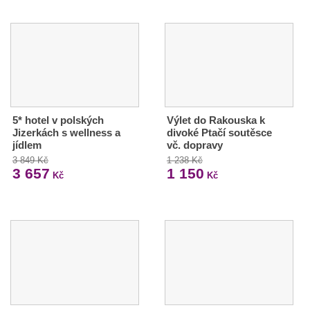
5* hotel v polských
Výlet do Rakouska k
Jizerkách s wellness a
divoké Ptačí soutěsce
jídlem
vč. dopravy
3 849 Kč
1 238 Kč
3 657
1 150
Kč
Kč