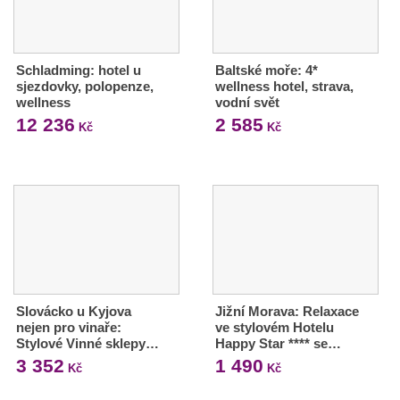
Schladming: hotel u
Baltské moře: 4*
sjezdovky, polopenze,
wellness hotel, strava,
wellness
vodní svět
12 236
2 585
Kč
Kč
Slovácko u Kyjova
Jižní Morava: Relaxace
nejen pro vinaře:
ve stylovém Hotelu
Stylové Vinné sklepy…
Happy Star **** se…
3 352
1 490
Kč
Kč