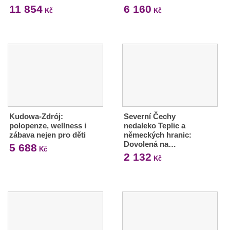
11 854
6 160
Kč
Kč
Kudowa-Zdrój:
Severní Čechy
polopenze, wellness i
nedaleko Teplic a
zábava nejen pro děti
německých hranic:
Dovolená na…
5 688
Kč
2 132
Kč