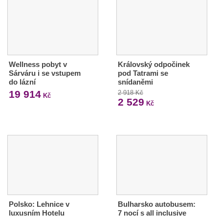
Wellness pobyt v
Královský odpočinek
Sárváru i se vstupem
pod Tatrami se
do lázní
snídaněmi
19 914
2 918 Kč
Kč
2 529
Kč
Polsko: Lehnice v
Bulharsko autobusem:
luxusním Hotelu
7 nocí s all inclusive