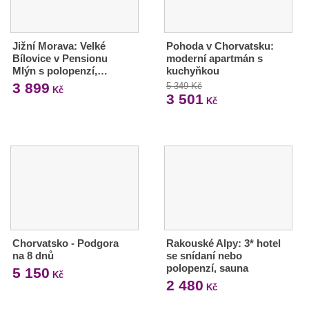
Jižní Morava: Velké
Pohoda v Chorvatsku:
Bílovice v Pensionu
moderní apartmán s
Mlýn s polopenzí,…
kuchyňkou
3 899
5 349 Kč
Kč
3 501
Kč
Chorvatsko - Podgora
Rakouské Alpy: 3* hotel
na 8 dnů
se snídaní nebo
polopenzí, sauna
5 150
Kč
2 480
Kč