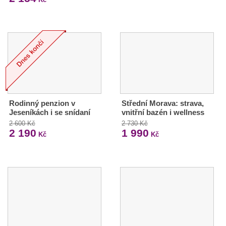
Rodinný penzion v
Střední Morava: strava,
Jeseníkách i se snídaní
vnitřní bazén i wellness
2 600 Kč
2 730 Kč
2 190
1 990
Kč
Kč