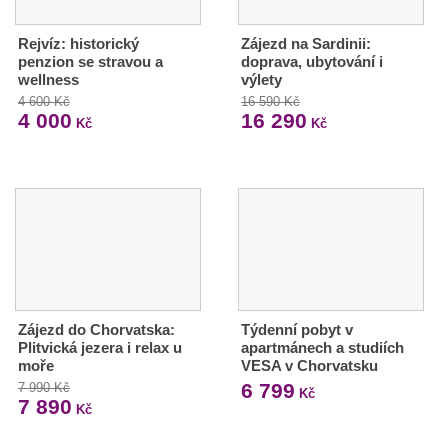
Rejvíz: historický
Zájezd na Sardinii:
penzion se stravou a
doprava, ubytování i
wellness
výlety
4 600 Kč
16 590 Kč
4 000
16 290
Kč
Kč
Zájezd do Chorvatska:
Týdenní pobyt v
Plitvická jezera i relax u
apartmánech a studiích
moře
VESA v Chorvatsku
6 799
7 990 Kč
Kč
7 890
Kč