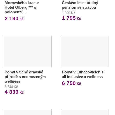
Moravského krasu:
Českém lese: útulný
Hotel Olberg *** s
penzion se stravou
polopenzí…
1 920 Kč
1 795
2 190
Kč
Kč
Pobyt v tiché oravské
Pobyt v Luhačovicích s
přírodě s neomezeným
all inclusive a wellness
wellness
6 750
Kč
5 544 Kč
4 839
Kč