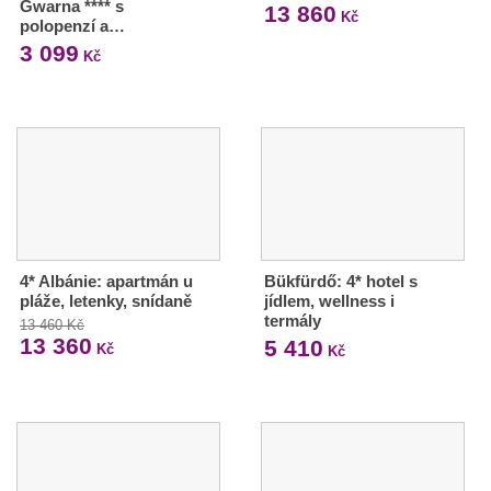
Gwarna **** s
13 860
Kč
polopenzí a…
3 099
Kč
4* Albánie: apartmán u
Bükfürdő: 4* hotel s
pláže, letenky, snídaně
jídlem, wellness i
termály
13 460 Kč
13 360
5 410
Kč
Kč