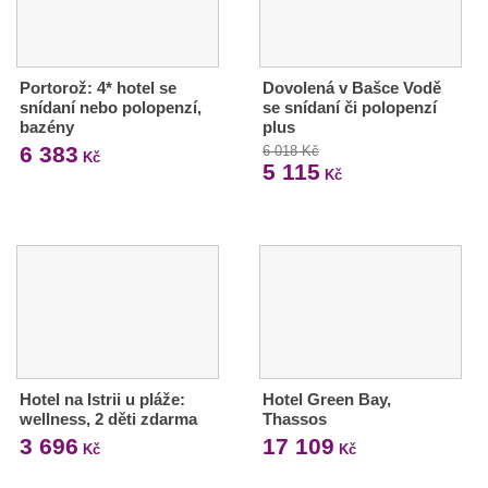
Portorož: 4* hotel se
Dovolená v Bašce Vodě
snídaní nebo polopenzí,
se snídaní či polopenzí
bazény
plus
6 383
6 018 Kč
Kč
5 115
Kč
Hotel na Istrii u pláže:
Hotel Green Bay,
wellness, 2 děti zdarma
Thassos
3 696
17 109
Kč
Kč