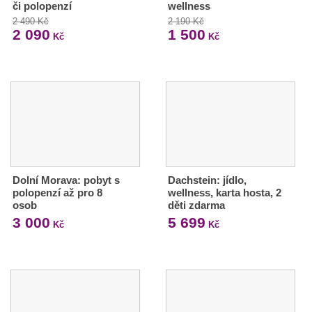
či polopenzí
wellness
2 490 Kč
2 190 Kč
2 090
1 500
Kč
Kč
Dolní Morava: pobyt s
Dachstein: jídlo,
polopenzí až pro 8
wellness, karta hosta, 2
osob
děti zdarma
3 000
5 699
Kč
Kč