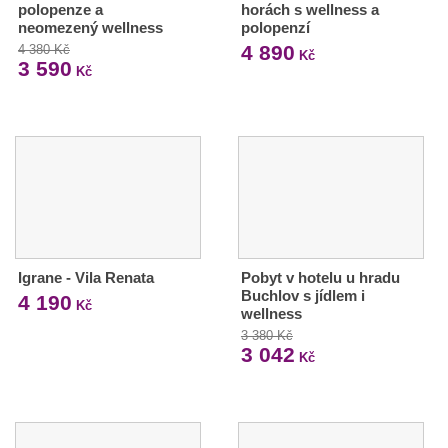
polopenze a
horách s wellness a
neomezený wellness
polopenzí
4 890
4 380 Kč
Kč
3 590
Kč
Igrane - Vila Renata
Pobyt v hotelu u hradu
Buchlov s jídlem i
4 190
Kč
wellness
3 380 Kč
3 042
Kč