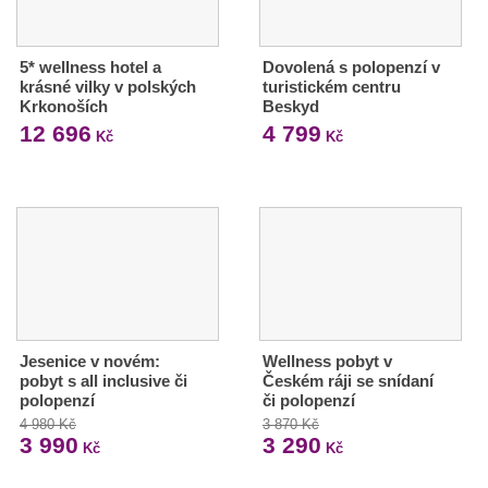
5* wellness hotel a
Dovolená s polopenzí v
krásné vilky v polských
turistickém centru
Krkonoších
Beskyd
12 696
4 799
Kč
Kč
Jesenice v novém:
Wellness pobyt v
pobyt s all inclusive či
Českém ráji se snídaní
polopenzí
či polopenzí
4 980 Kč
3 870 Kč
3 990
3 290
Kč
Kč