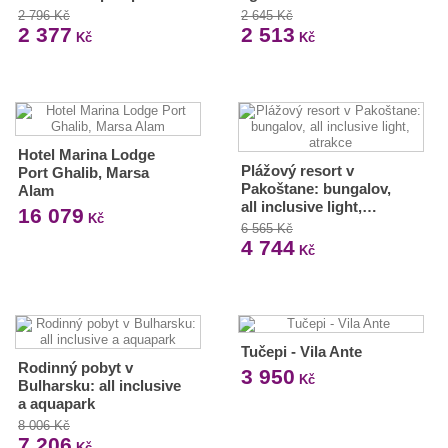
2 796 Kč
2 645 Kč
2 377
2 513
Kč
Kč
Hotel Marina Lodge
Plážový resort v
Port Ghalib, Marsa
Pakoštane: bungalov,
Alam
all inclusive light,…
16 079
Kč
6 565 Kč
4 744
Kč
Tučepi - Vila Ante
Rodinný pobyt v
3 950
Kč
Bulharsku: all inclusive
a aquapark
8 006 Kč
7 206
Kč