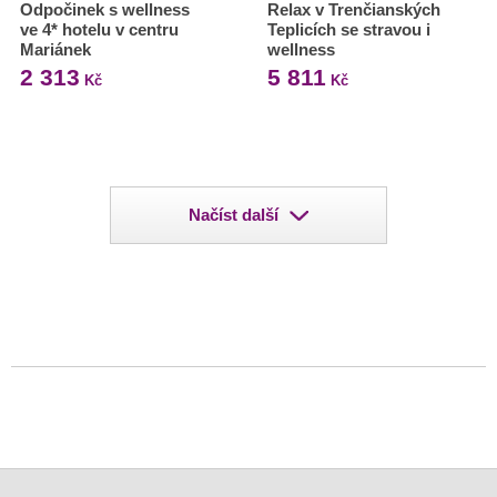
Odpočinek s wellness
Relax v Trenčianských
ve 4* hotelu v centru
Teplicích se stravou i
Mariánek
wellness
2 313
5 811
Kč
Kč
Načíst další