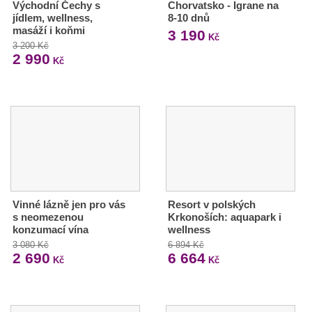
Východní Čechy s
Chorvatsko - Igrane na
jídlem, wellness,
8-10 dnů
masáží i koňmi
3 190
Kč
3 200 Kč
2 990
Kč
Vinné lázně jen pro vás
Resort v polských
s neomezenou
Krkonoších: aquapark i
konzumací vína
wellness
3 080 Kč
6 894 Kč
2 690
6 664
Kč
Kč