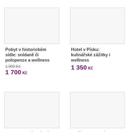
Pobyt v historickém
Hotel v Písku:
sídle: snídaně či
kulinářské zážitky i
polopenze a wellness
wellness
1 350
1 999 Kč
Kč
1 700
Kč