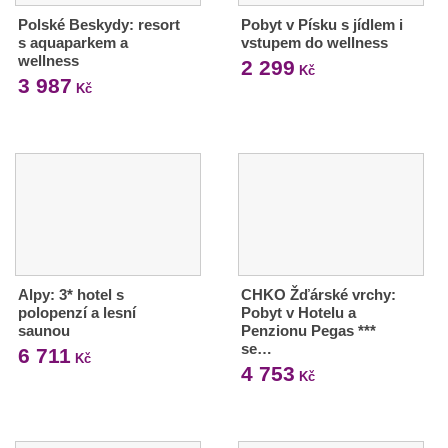
Polské Beskydy: resort
Pobyt v Písku s jídlem i
s aquaparkem a
vstupem do wellness
wellness
2 299
Kč
3 987
Kč
Alpy: 3* hotel s
CHKO Žďárské vrchy:
polopenzí a lesní
Pobyt v Hotelu a
saunou
Penzionu Pegas ***
se…
6 711
Kč
4 753
Kč