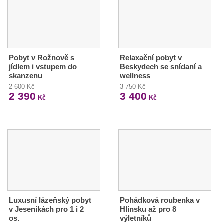
Pobyt v Rožnově s
Relaxační pobyt v
jídlem i vstupem do
Beskydech se snídaní a
skanzenu
wellness
2 600 Kč
3 750 Kč
2 390
3 400
Kč
Kč
Luxusní lázeňský pobyt
Pohádková roubenka v
v Jeseníkách pro 1 i 2
Hlinsku až pro 8
os.
výletníků