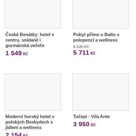
České Benátky: hotel v
Pobyt přímo u Baltu s
centru, snídaně i
polopenzí a wellness
gurmánská večeře
6 136 Kč
5 711
1 549
Kč
Kč
Moderní horský hotel v
Tučepi - Vila Ante
polských Beskydech s
3 950
Kč
jídlem a wellness
2 154
Kč