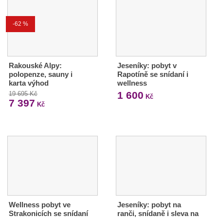
-62 %
Rakouské Alpy:
Jeseníky: pobyt v
polopenze, sauny i
Rapotíně se snídaní i
karta výhod
wellness
1 600
19 695 Kč
Kč
7 397
Kč
Wellness pobyt ve
Jeseníky: pobyt na
Strakonicích se snídaní
ranči, snídaně i sleva na