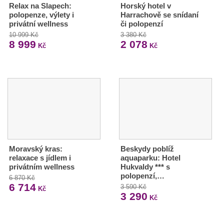
Relax na Slapech:
Horský hotel v
polopenze, výlety i
Harrachově se snídaní
privátní wellness
či polopenzí
10 999 Kč
3 380 Kč
8 999
2 078
Kč
Kč
Moravský kras:
Beskydy poblíž
relaxace s jídlem i
aquaparku: Hotel
privátním wellness
Hukvaldy *** s
polopenzí,…
6 870 Kč
6 714
3 590 Kč
Kč
3 290
Kč