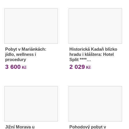
Pobyt v Mariánkách:
Historická Kadaň blízko
jídlo, wellness i
hradu i kláštera: Hotel
procedury
Split ****…
3 600
2 029
Kč
Kč
Jižní Morava u
Pohodový pobyt v