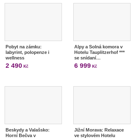
Pobyt na zámku:
Alpy a Solná komora v
labyrint, polopenze i
Hotelu Tauplitzerhof ***
wellness
se snídaní…
2 490
6 999
Kč
Kč
Beskydy a Valašsko:
Jižní Morava: Relaxace
Horní Bečva v
ve stylovém Hotelu