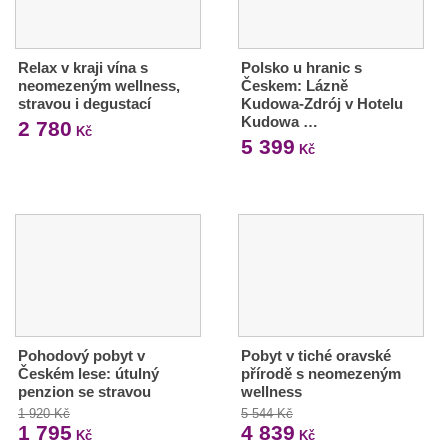
Relax v kraji vína s
Polsko u hranic s
neomezeným wellness,
Českem: Lázně
stravou i degustací
Kudowa-Zdrój v Hotelu
Kudowa …
2 780
Kč
5 399
Kč
Pohodový pobyt v
Pobyt v tiché oravské
Českém lese: útulný
přírodě s neomezeným
penzion se stravou
wellness
1 920 Kč
5 544 Kč
1 795
4 839
Kč
Kč