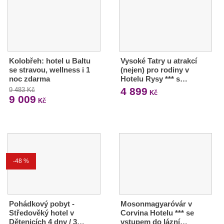
Kolobřeh: hotel u Baltu
Vysoké Tatry u atrakcí
se stravou, wellness i 1
(nejen) pro rodiny v
noc zdarma
Hotelu Rysy *** s…
4 899
9 483 Kč
Kč
9 009
Kč
-48 %
Pohádkový pobyt -
Mosonmagyaróvár v
Středověký hotel v
Corvina Hotelu *** se
Dětenicích 4 dny / 3…
vstupem do lázní…