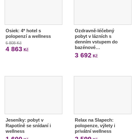
Osiek: 4* hotel s
Ozdravně-léčebný
polopenzí a wellness
pobyt v lázních s
denním vstupem do
6 808 Kč
bazénové…
4 863
Kč
3 692
Kč
Jeseníky: pobyt v
Relax na Slapech:
Rapotíně se snídaní i
polopenze, výlety i
wellness
privátní wellness
1 600
2 599