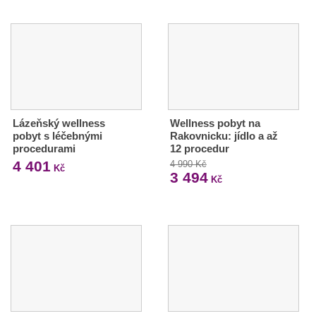
Lázeňský wellness
Wellness pobyt na
pobyt s léčebnými
Rakovnicku: jídlo a až
procedurami
12 procedur
4 401
4 990 Kč
Kč
3 494
Kč