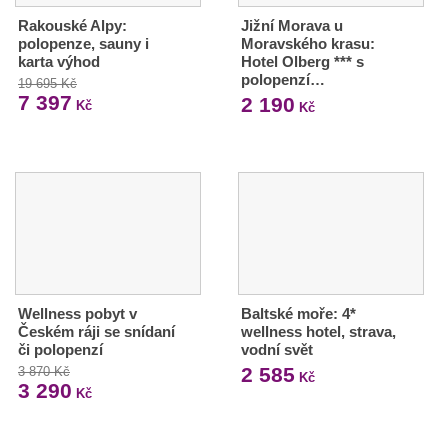
Rakouské Alpy:
Jižní Morava u
polopenze, sauny i
Moravského krasu:
karta výhod
Hotel Olberg *** s
polopenzí…
19 695 Kč
7 397
2 190
Kč
Kč
Wellness pobyt v
Baltské moře: 4*
Českém ráji se snídaní
wellness hotel, strava,
či polopenzí
vodní svět
2 585
3 870 Kč
Kč
3 290
Kč