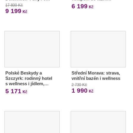
6 199
17 800 Kč
Kč
9 199
Kč
Polské Beskydy a
Střední Morava: strava,
Szczyrk: rodinný hotel
vnitřní bazén i wellness
s wellness i jídlem,…
2 730 Kč
1 990
5 171
Kč
Kč