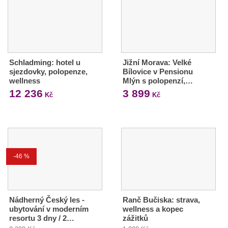
Schladming: hotel u
Jižní Morava: Velké
sjezdovky, polopenze,
Bílovice v Pensionu
wellness
Mlýn s polopenzí,…
12 236
3 899
Kč
Kč
-46 %
Nádherný Český les -
Ranč Bučiska: strava,
ubytování v moderním
wellness a kopec
resortu 3 dny / 2…
zážitků