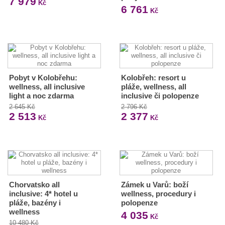
7 979
Kč
6 761
Kč
Pobyt v Kolobřehu:
Kolobřeh: resort u
wellness, all inclusive
pláže, wellness, all
light a noc zdarma
inclusive či polopenze
2 645 Kč
2 796 Kč
2 513
2 377
Kč
Kč
Chorvatsko all
Zámek u Varů: boží
inclusive: 4* hotel u
wellness, procedury i
pláže, bazény i
polopenze
wellness
4 035
Kč
10 480 Kč