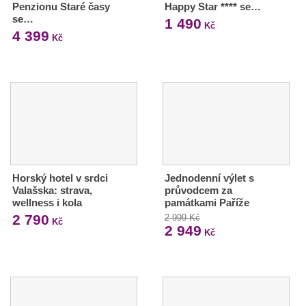
Penzionu Staré časy
Happy Star **** se…
se…
1 490
Kč
4 399
Kč
Horský hotel v srdci
Jednodenní výlet s
Valašska: strava,
průvodcem za
wellness i kola
památkami Paříže
2 790
2 999 Kč
Kč
2 949
Kč