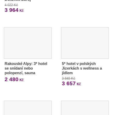
4 022 Kč
3 964
Kč
Rakouské Alpy: 3* hotel
5* hotel v polských
se snídaní nebo
Jizerkách s wellness a
polopenzí, sauna
jídlem
2 480
3 849 Kč
Kč
3 657
Kč