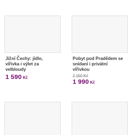
Jižní Čechy: jídlo,
Pobyt pod Pradědem se
vířivka i výlet za
snídaní i privátní
velbloudy
vířivkou
1 590
2 150 Kč
Kč
1 990
Kč