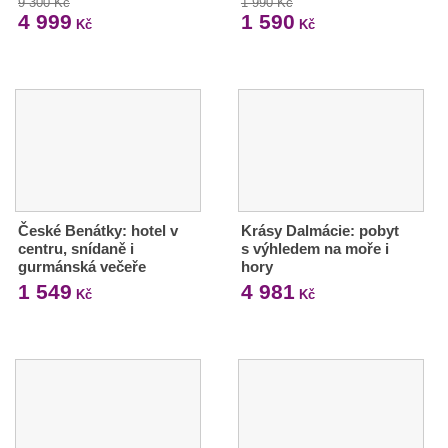
9 300 Kč
1 990 Kč
4 999
1 590
Kč
Kč
České Benátky: hotel v
Krásy Dalmácie: pobyt
centru, snídaně i
s výhledem na moře i
gurmánská večeře
hory
1 549
4 981
Kč
Kč