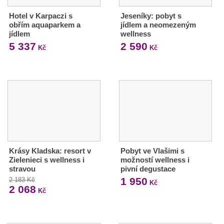
Hotel v Karpaczi s
Jeseníky: pobyt s
obřím aquaparkem a
jídlem a neomezeným
jídlem
wellness
5 337
2 590
Kč
Kč
Krásy Kladska: resort v
Pobyt ve Vlašimi s
Zielenieci s wellness i
možností wellness i
stravou
pivní degustace
1 950
2 183 Kč
Kč
2 068
Kč