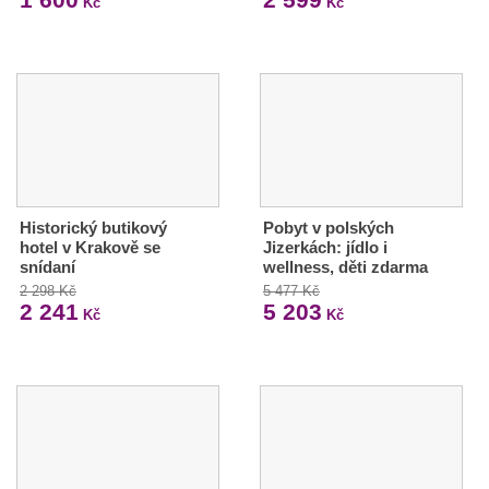
Kč
Kč
Historický butikový
Pobyt v polských
hotel v Krakově se
Jizerkách: jídlo i
snídaní
wellness, děti zdarma
2 298 Kč
5 477 Kč
2 241
5 203
Kč
Kč