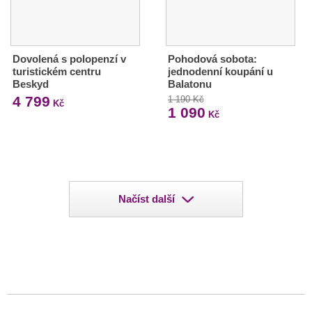
Dovolená s polopenzí v
Pohodová sobota:
turistickém centru
jednodenní koupání u
Beskyd
Balatonu
4 799
1 190 Kč
Kč
1 090
Kč
Načíst další