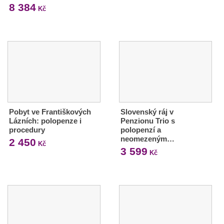
8 384
Kč
Pobyt ve Františkových
Slovenský ráj v
Lázních: polopenze i
Penzionu Trio s
procedury
polopenzí a
neomezeným…
2 450
Kč
3 599
Kč