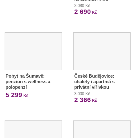
3 080 Kč
2 690
Kč
Pobyt na Šumavě:
České Budějovice:
penzion s wellness a
chalety i apartmá s
polopenzí
privátní vířivkou
5 299
3 000 Kč
Kč
2 366
Kč