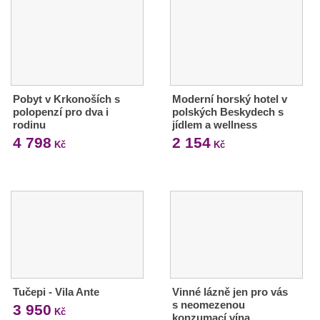
Pobyt v Krkonoších s
Moderní horský hotel v
polopenzí pro dva i
polských Beskydech s
rodinu
jídlem a wellness
4 798
2 154
Kč
Kč
Tučepi - Vila Ante
Vinné lázně jen pro vás
s neomezenou
3 950
Kč
konzumací vína