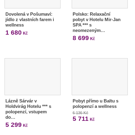
Dovolená v Pošumaví:
Polsko: Relaxační
jídlo z vlastních farem i
pobyt v Hotelu Mir-Jan
wellness
SPA *** s
neomezeným…
1 680
Kč
8 699
Kč
Lázně Sárvár v
Pobyt přímo u Baltu s
Holdvirág Hotelu *** s
polopenzí a wellness
polopenzí, vstupem
6 136 Kč
do…
5 711
Kč
5 299
Kč