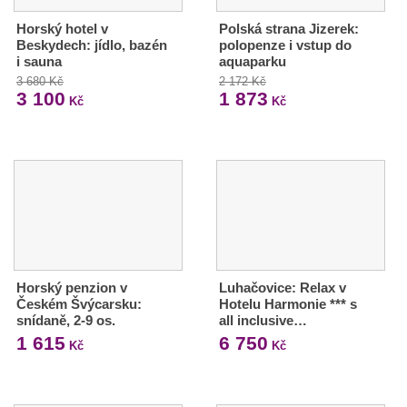
Horský hotel v
Polská strana Jizerek:
Beskydech: jídlo, bazén
polopenze i vstup do
i sauna
aquaparku
3 680 Kč
2 172 Kč
3 100
1 873
Kč
Kč
Horský penzion v
Luhačovice: Relax v
Českém Švýcarsku:
Hotelu Harmonie *** s
snídaně, 2-9 os.
all inclusive…
1 615
6 750
Kč
Kč