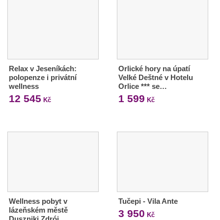
Relax v Jeseníkách:
Orlické hory na úpatí
polopenze i privátní
Velké Deštné v Hotelu
wellness
Orlice *** se…
12 545
1 599
Kč
Kč
Wellness pobyt v
Tučepi - Vila Ante
lázeňském městě
3 950
Kč
Duszniki Zdrój