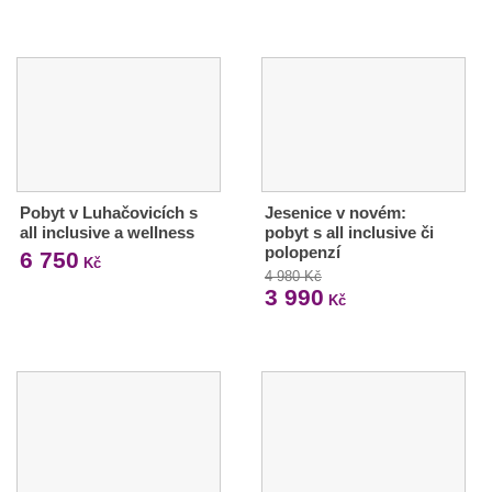
Pobyt v Luhačovicích s
Jesenice v novém:
all inclusive a wellness
pobyt s all inclusive či
polopenzí
6 750
Kč
4 980 Kč
3 990
Kč