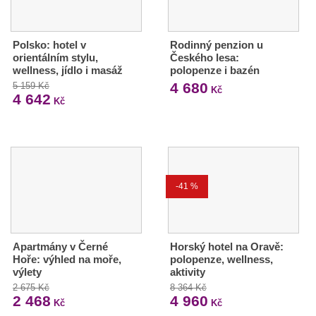
Polsko: hotel v
Rodinný penzion u
orientálním stylu,
Českého lesa:
wellness, jídlo i masáž
polopenze i bazén
4 680
5 159 Kč
Kč
4 642
Kč
-41 %
Apartmány v Černé
Horský hotel na Oravě:
Hoře: výhled na moře,
polopenze, wellness,
výlety
aktivity
2 675 Kč
8 364 Kč
2 468
4 960
Kč
Kč