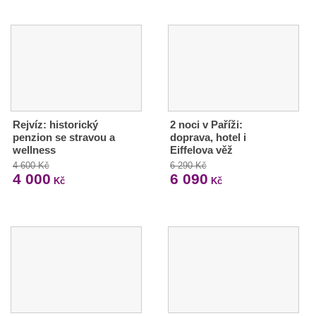
Rejvíz: historický
2 noci v Paříži:
penzion se stravou a
doprava, hotel i
wellness
Eiffelova věž
4 600 Kč
6 290 Kč
4 000
6 090
Kč
Kč