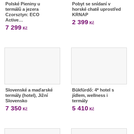
Polské Pieniny u
Pobyt se snídaní v
termálů a jezera
horské chatě uprostřed
Czorsztyn: ECO
KRNAP
Active…
2 399
Kč
7 299
Kč
Slovenské a maďarské
Bükfürdő: 4* hotel s
termály (hotel), Jižní
jídlem, wellness i
Slovensko
termály
7 350
5 410
Kč
Kč