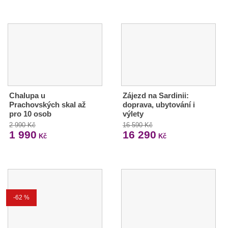
Chalupa u
Zájezd na Sardinii:
Prachovských skal až
doprava, ubytování i
pro 10 osob
výlety
2 990 Kč
16 590 Kč
1 990
16 290
Kč
Kč
-62 %