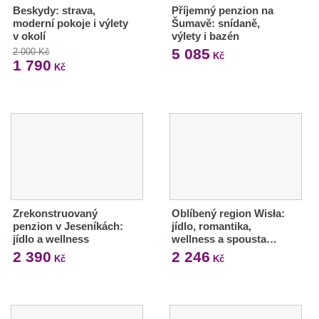
Beskydy: strava,
Příjemný penzion na
moderní pokoje i výlety
Šumavě: snídaně,
v okolí
výlety i bazén
5 085
2 000 Kč
Kč
1 790
Kč
Zrekonstruovaný
Oblíbený region Wisła:
penzion v Jeseníkách:
jídlo, romantika,
jídlo a wellness
wellness a spousta…
2 390
2 246
Kč
Kč