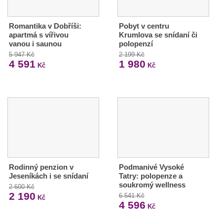
Romantika v Dobříši:
Pobyt v centru
apartmá s vířivou
Krumlova se snídaní či
vanou i saunou
polopenzí
5 947 Kč
2 199 Kč
4 591
1 980
Kč
Kč
Rodinný penzion v
Podmanivé Vysoké
Jeseníkách i se snídaní
Tatry: polopenze a
soukromý wellness
2 600 Kč
2 190
6 541 Kč
Kč
4 596
Kč