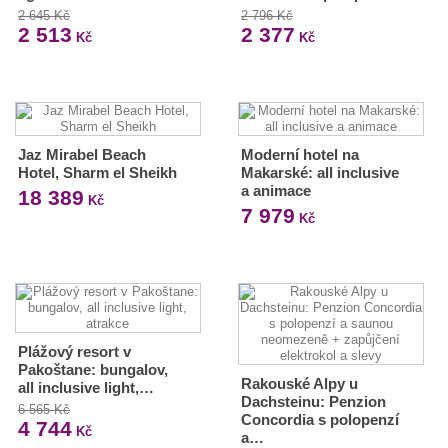
2 645 Kč
2 796 Kč
2 513
2 377
Kč
Kč
Jaz Mirabel Beach
Moderní hotel na
Hotel, Sharm el Sheikh
Makarské: all inclusive
a animace
18 389
Kč
7 979
Kč
Plážový resort v
Pakoštane: bungalov,
Rakouské Alpy u
all inclusive light,…
Dachsteinu: Penzion
6 565 Kč
Concordia s polopenzí
4 744
Kč
a…