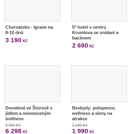
Chorvatsko - Igrane na
5* hotel v centru
8-10 dnů
Krumlova se snídaní a
bazénem
3 190
Kč
2 690
Kč
Dovolená ve Štúrově s
Beskydy: polopenze,
jídlem a neomezeným
wellness a slevy na
wellness
atrakce
6 954 Kč
2 245 Kč
6 298
1 990
Kč
Kč