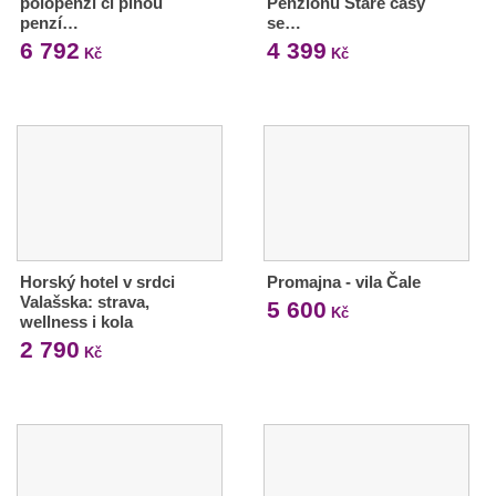
polopenzí či plnou
Penzionu Staré časy
penzí…
se…
6 792
4 399
Kč
Kč
Horský hotel v srdci
Promajna - vila Čale
Valašska: strava,
5 600
Kč
wellness i kola
2 790
Kč