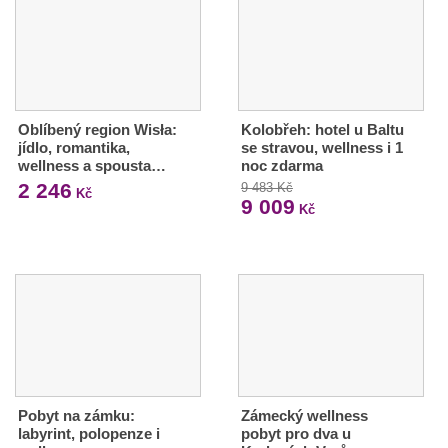
Oblíbený region Wisła:
Kolobřeh: hotel u Baltu
jídlo, romantika,
se stravou, wellness i 1
wellness a spousta…
noc zdarma
2 246
9 483 Kč
Kč
9 009
Kč
Pobyt na zámku:
Zámecký wellness
labyrint, polopenze i
pobyt pro dva u