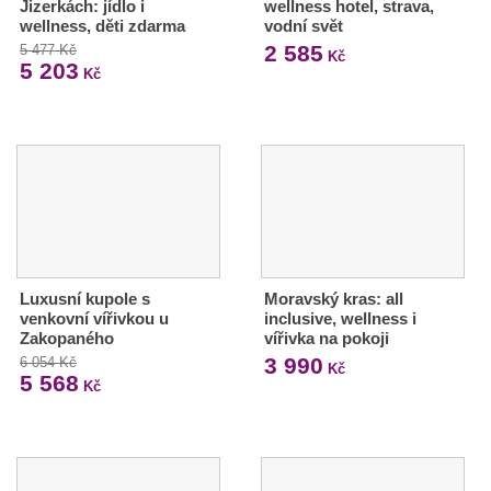
Jizerkách: jídlo i
wellness hotel, strava,
wellness, děti zdarma
vodní svět
2 585
5 477 Kč
Kč
5 203
Kč
Luxusní kupole s
Moravský kras: all
venkovní vířivkou u
inclusive, wellness i
Zakopaného
vířivka na pokoji
3 990
6 054 Kč
Kč
5 568
Kč