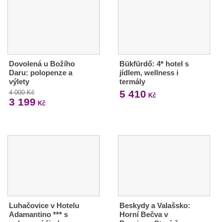
Dovolená u Božího
Bükfürdő: 4* hotel s
Daru: polopenze a
jídlem, wellness i
výlety
termály
5 410
4 000 Kč
Kč
3 199
Kč
Luhačovice v Hotelu
Beskydy a Valašsko:
Adamantino *** s
Horní Bečva v