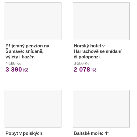
Příjemný penzion na
Horský hotel v
Šumavě: snídaně,
Harrachově se snídaní
výlety i bazén
či polopenzí
4 180 Kč
3 380 Kč
3 390
2 078
Kč
Kč
Pobyt v polských
Baltské moře: 4*