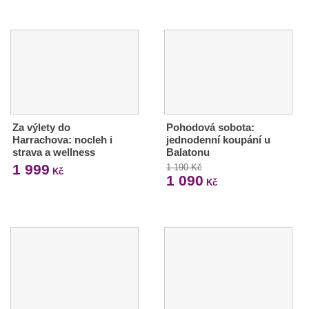
Za výlety do
Pohodová sobota:
Harrachova: nocleh i
jednodenní koupání u
strava a wellness
Balatonu
1 999
1 190 Kč
Kč
1 090
Kč