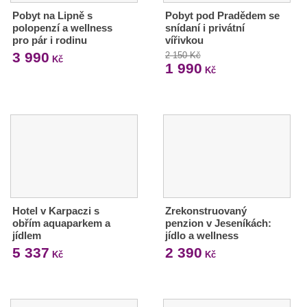
Pobyt na Lipně s
Pobyt pod Pradědem se
polopenzí a wellness
snídaní i privátní
pro pár i rodinu
vířivkou
3 990
2 150 Kč
Kč
1 990
Kč
Hotel v Karpaczi s
Zrekonstruovaný
obřím aquaparkem a
penzion v Jeseníkách:
jídlem
jídlo a wellness
5 337
2 390
Kč
Kč