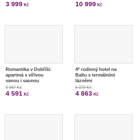
3 999
10 999
Kč
Kč
Romantika v Dobříši:
4* rodinný hotel na
apartmá s vířivou
Baltu s termálními
vanou i saunou
lázněmi
5 947 Kč
6 079 Kč
4 591
4 863
Kč
Kč