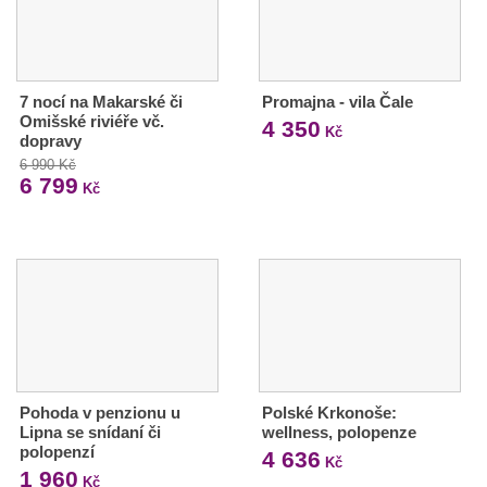
7 nocí na Makarské či
Promajna - vila Čale
Omišské riviéře vč.
4 350
Kč
dopravy
6 990 Kč
6 799
Kč
Pohoda v penzionu u
Polské Krkonoše:
Lipna se snídaní či
wellness, polopenze
polopenzí
4 636
Kč
1 960
Kč