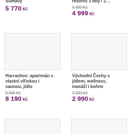
Šumavy
resortu 3 dny / 2…
5 770
9 300 Kč
Kč
4 999
Kč
Harrachov: apartmán s
Východní Čechy s
vlastní vířivkou i
jídlem, wellness,
saunou, jídlo
masáží i koňmi
8 506 Kč
3 200 Kč
8 190
2 990
Kč
Kč