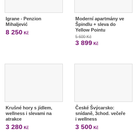
Igrane - Penzion
Moderní apartmány ve
Mihaljević
Špindlu + sleva do
Yellow Pointu
8 250
Kč
5 600 Kč
3 899
Kč
Krušné hory s jídlem,
České Švýcarsko:
wellness i slevami na
snídaně, 3chod. večeře
atrakce
i wellness
3 280
3 500
Kč
Kč