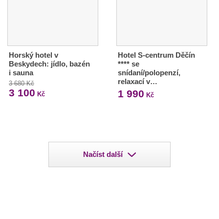
Horský hotel v
Hotel S-centrum Děčín
Beskydech: jídlo, bazén
**** se
i sauna
snídaní/polopenzí,
relaxací v…
3 680 Kč
3 100
1 990
Kč
Kč
Načíst další