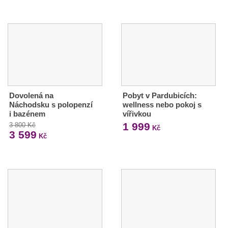
Dovolená na
Pobyt v Pardubicích:
Náchodsku s polopenzí
wellness nebo pokoj s
i bazénem
vířivkou
1 999
3 800 Kč
Kč
3 599
Kč