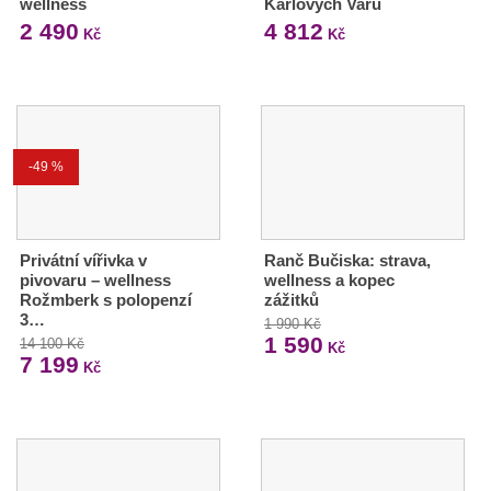
wellness
Karlových Varů
2 490
4 812
Kč
Kč
-49 %
Privátní vířivka v
Ranč Bučiska: strava,
pivovaru – wellness
wellness a kopec
Rožmberk s polopenzí
zážitků
3…
1 990 Kč
1 590
14 100 Kč
Kč
7 199
Kč