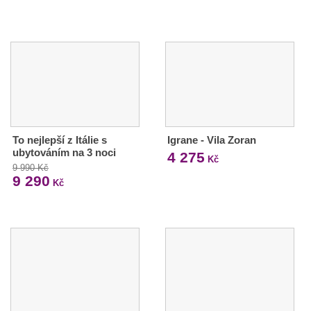
To nejlepší z Itálie s
Igrane - Vila Zoran
ubytováním na 3 noci
4 275
Kč
9 990 Kč
9 290
Kč