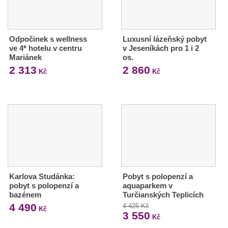
Odpočinek s wellness
Luxusní lázeňský pobyt
ve 4* hotelu v centru
v Jeseníkách pro 1 i 2
Mariánek
os.
2 313
2 860
Kč
Kč
Karlova Studánka:
Pobyt s polopenzí a
pobyt s polopenzí a
aquaparkem v
bazénem
Turčianských Teplicích
4 490
4 425 Kč
Kč
3 550
Kč