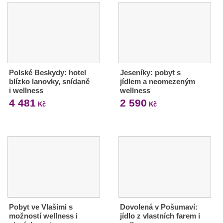
Polské Beskydy: hotel
Jeseníky: pobyt s
blízko lanovky, snídaně
jídlem a neomezeným
i wellness
wellness
4 481
2 590
Kč
Kč
Pobyt ve Vlašimi s
Dovolená v Pošumaví:
možností wellness i
jídlo z vlastních farem i