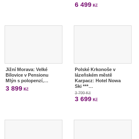
6 499
Kč
Jižní Morava: Velké
Polské Krkonoše v
Bílovice v Pensionu
lázeňském městě
Mlýn s polopenzí,…
Karpacz: Hotel Nowa
Ski ***…
3 899
Kč
3 799 Kč
3 699
Kč