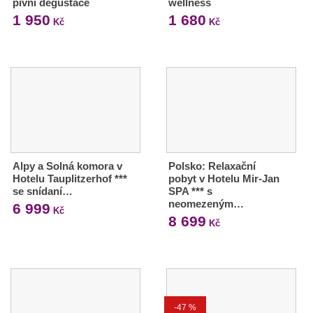
pivní degustace
wellness
1 950
1 680
Kč
Kč
Alpy a Solná komora v
Polsko: Relaxační
Hotelu Tauplitzerhof ***
pobyt v Hotelu Mir-Jan
se snídaní…
SPA *** s
neomezeným…
6 999
Kč
8 699
Kč
-47 %