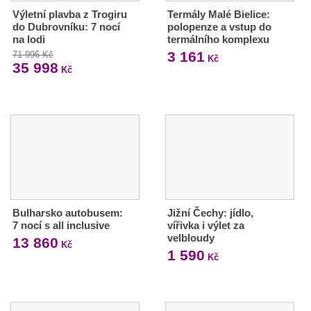
Výletní plavba z Trogiru
Termály Malé Bielice:
do Dubrovníku: 7 nocí
polopenze a vstup do
na lodi
termálního komplexu
3 161
71 996 Kč
Kč
35 998
Kč
Bulharsko autobusem:
Jižní Čechy: jídlo,
7 nocí s all inclusive
vířivka i výlet za
velbloudy
13 860
Kč
1 590
Kč