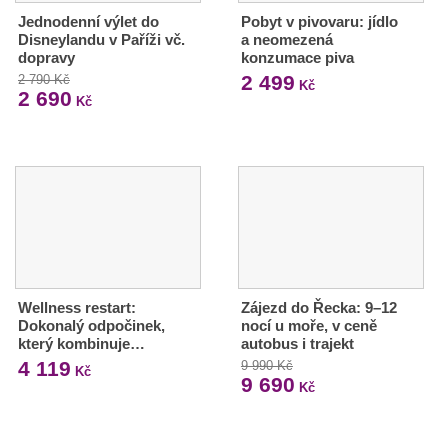
Jednodenní výlet do
Pobyt v pivovaru: jídlo
Disneylandu v Paříži vč.
a neomezená
dopravy
konzumace piva
2 499
2 790 Kč
Kč
2 690
Kč
Wellness restart:
Zájezd do Řecka: 9–12
Dokonalý odpočinek,
nocí u moře, v ceně
který kombinuje…
autobus i trajekt
4 119
9 990 Kč
Kč
9 690
Kč