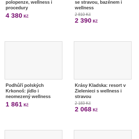
polopenze, wellness i
se stravou, bazénem i
procedury
wellness
4 380
2 810 Kč
Kč
2 390
Kč
Podhůří polských
Krásy Kladska: resort v
Krkonoš: jídlo i
Zielenieci s wellness i
neomezený wellness
stravou
1 861
2 183 Kč
Kč
2 068
Kč