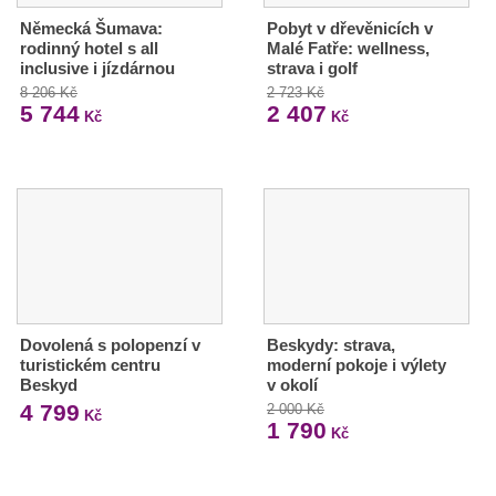
Německá Šumava:
Pobyt v dřevěnicích v
rodinný hotel s all
Malé Fatře: wellness,
inclusive i jízdárnou
strava i golf
8 206 Kč
2 723 Kč
5 744
2 407
Kč
Kč
Dovolená s polopenzí v
Beskydy: strava,
turistickém centru
moderní pokoje i výlety
Beskyd
v okolí
4 799
2 000 Kč
Kč
1 790
Kč