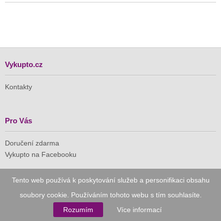
Vykupto.cz
Kontakty
Pro Vás
Doručení zdarma
Vykupto na Facebooku
Důvěryhodný nákup
Tento web používá k poskytování služeb a personifikaci obsahu
soubory cookie. Používáním tohoto webu s tím souhlasíte.
Naše společnost je členem Asociace pro elektronickou
Rozumím
Více informací
komerci (APEK)