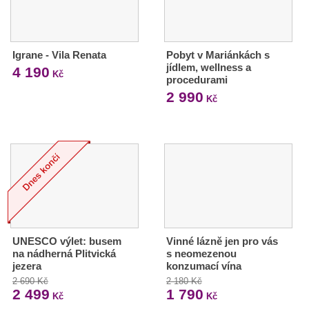
Igrane - Vila Renata
Pobyt v Mariánkách s
jídlem, wellness a
4 190
Kč
procedurami
2 990
Kč
UNESCO výlet: busem
Vinné lázně jen pro vás
na nádherná Plitvická
s neomezenou
jezera
konzumací vína
2 690 Kč
2 180 Kč
2 499
1 790
Kč
Kč