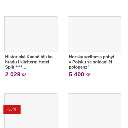
Historická Kadaň blízko
Horský wellness pobyt
hradu i kláštera: Hotel
v Polsku se snídaní či
Split ****…
polopenzí
2 029
5 400
Kč
Kč
-50 %