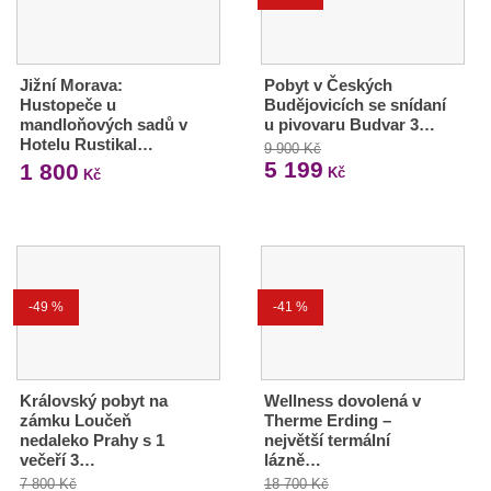
Jižní Morava:
Pobyt v Českých
Hustopeče u
Budějovicích se snídaní
mandloňových sadů v
u pivovaru Budvar 3…
Hotelu Rustikal…
9 900 Kč
5 199
1 800
Kč
Kč
-49 %
-41 %
Královský pobyt na
Wellness dovolená v
zámku Loučeň
Therme Erding –
nedaleko Prahy s 1
největší termální
večeří 3…
lázně…
7 800 Kč
18 700 Kč