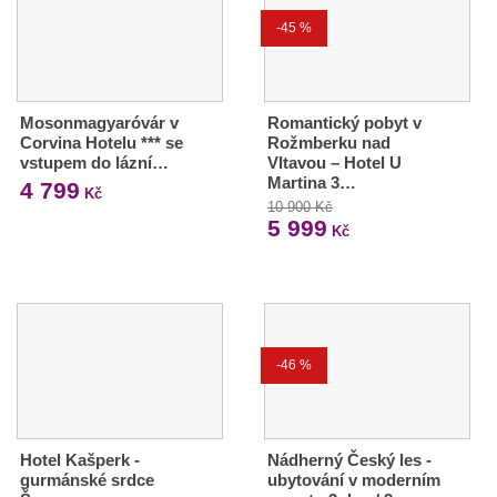
-45 %
Mosonmagyaróvár v
Romantický pobyt v
Corvina Hotelu *** se
Rožmberku nad
vstupem do lázní…
Vltavou – Hotel U
Martina 3…
4 799
Kč
10 900 Kč
5 999
Kč
-46 %
Hotel Kašperk -
Nádherný Český les -
gurmánské srdce
ubytování v moderním