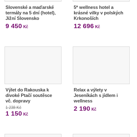
Slovenské a maďarské
5* wellness hotel a
termály na 5 dní (hotel),
krásné vilky v polských
Jižní Slovensko
Krkonoších
9 450
12 696
Kč
Kč
Výlet do Rakouska k
Relax a výlety v
divoké Ptačí soutěsce
Jeseníkách s jídlem i
vč. dopravy
wellness
2 190
1 238 Kč
Kč
1 150
Kč