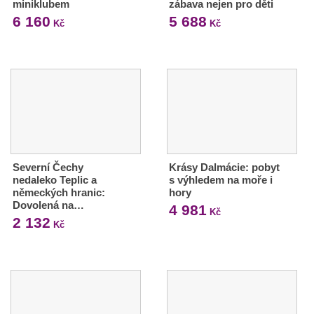
miniklubem
zábava nejen pro děti
6 160
5 688
Kč
Kč
Severní Čechy
Krásy Dalmácie: pobyt
nedaleko Teplic a
s výhledem na moře i
německých hranic:
hory
Dovolená na…
4 981
Kč
2 132
Kč