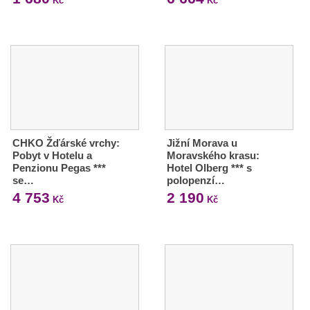
Kč
Kč
CHKO Žďárské vrchy:
Jižní Morava u
Pobyt v Hotelu a
Moravského krasu:
Penzionu Pegas ***
Hotel Olberg *** s
se…
polopenzí…
4 753
2 190
Kč
Kč