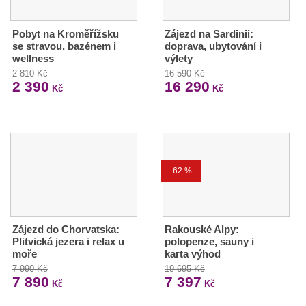
Pobyt na Kroměřížsku
Zájezd na Sardinii:
se stravou, bazénem i
doprava, ubytování i
wellness
výlety
2 810 Kč
16 590 Kč
2 390
16 290
Kč
Kč
-62 %
Zájezd do Chorvatska:
Rakouské Alpy:
Plitvická jezera i relax u
polopenze, sauny i
moře
karta výhod
7 990 Kč
19 695 Kč
7 890
7 397
Kč
Kč