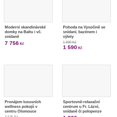
Moderní skandinávské
Pohoda na Vysočině se
domky na Baltu i vč.
snídaní, bazénem i
snídaně
výlety
7 756
1 830 Kč
Kč
1 590
Kč
Pronájem luxusních
Sportovně-relaxační
wellness pokojů v
centrum u Fr. Lázní,
centru Olomouce
snídaně či polopenze
3 625 Kč