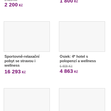
1 800
Kč
2 200
Kč
Sportovně-relaxační
Osiek: 4* hotel s
pobyt se stravou i
polopenzí a wellness
wellness
6 808 Kč
4 863
16 293
Kč
Kč