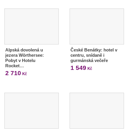
Alpská dovolená u
České Benátky: hotel v
jezera Wörthersee:
centru, snídaně i
Pobyt v Hotelu
gurmánská večeře
Rocket…
1 549
Kč
2 710
Kč