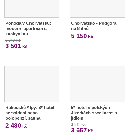
Pohoda v Chorvatsku:
Chorvatsko - Podgora
moderní apartmán s
na 8 dnů
kuchyňkou
5 150
Kč
5 349 Kč
3 501
Kč
Rakouské Alpy: 3* hotel
5* hotel v polských
se snídaní nebo
Jizerkách s wellness a
polopenzí, sauna
jídlem
2 480
3 849 Kč
Kč
3 657
Kč