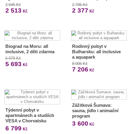
2 645 Kč
2 796 Kč
2 513
2 377
Kč
Kč
Biograd na Moru: all
Rodinný pobyt v
inclusive, 2 děti zdarma
Bulharsku: all inclusive
a aquapark
6 079 Kč
5 693
8 006 Kč
Kč
7 206
Kč
Zážitková Šumava:
Týdenní pobyt v
sauna, jídlo i animační
apartmánech a studiích
program
VESA v Chorvatsku
3 600
Kč
6 799
Kč