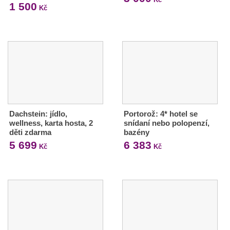
1 500
Kč
Dachstein: jídlo,
Portorož: 4* hotel se
wellness, karta hosta, 2
snídaní nebo polopenzí,
děti zdarma
bazény
5 699
6 383
Kč
Kč