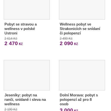
Pobyt se stravou a
Wellness pobyt ve
wellness v polské
Strakonicích se snídaní
Ustroni
či polopenzí
2 614 Kč
2 490 Kč
2 470
2 090
Kč
Kč
Jeseníky: pobyt na
Dolní Morava: pobyt s
ranči, snídaně i sleva na
polopenzí až pro 8
wellness
osob
3 000
2 190 Kč
Kč