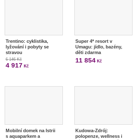
Trentino: cyklistika,
Super 4* resort v
lyžování i pobyty se
Umagu: jídlo, bazény,
stravou
děti zdarma
11 854
6 146 Kč
Kč
4 917
Kč
Mobilní domek na Istrii
Kudowa-Zdrój:
s aquaparkem a
polopenze, wellness i