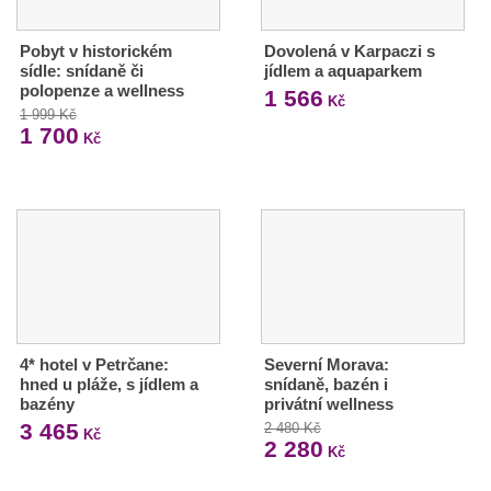
Pobyt v historickém
Dovolená v Karpaczi s
sídle: snídaně či
jídlem a aquaparkem
polopenze a wellness
1 566
Kč
1 999 Kč
1 700
Kč
4* hotel v Petrčane:
Severní Morava:
hned u pláže, s jídlem a
snídaně, bazén i
bazény
privátní wellness
3 465
2 480 Kč
Kč
2 280
Kč