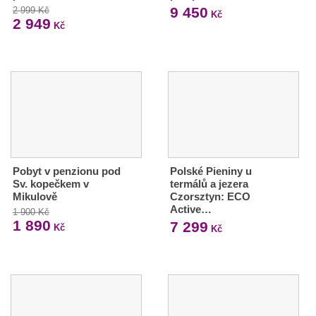
9 450
2 999 Kč
Kč
2 949
Kč
Pobyt v penzionu pod
Polské Pieniny u
Sv. kopečkem v
termálů a jezera
Mikulově
Czorsztyn: ECO
Active…
1 900 Kč
1 890
7 299
Kč
Kč