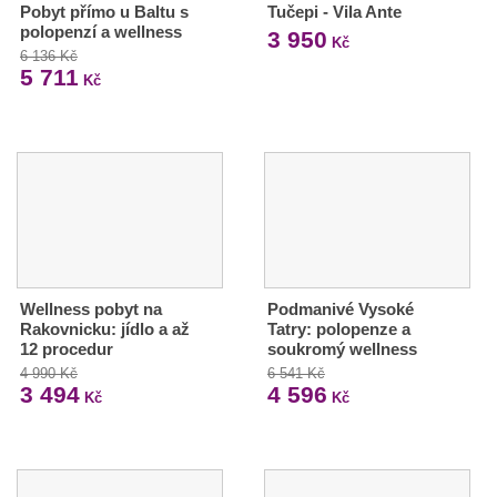
Pobyt přímo u Baltu s
Tučepi - Vila Ante
polopenzí a wellness
3 950
Kč
6 136 Kč
5 711
Kč
Wellness pobyt na
Podmanivé Vysoké
Rakovnicku: jídlo a až
Tatry: polopenze a
12 procedur
soukromý wellness
4 990 Kč
6 541 Kč
3 494
4 596
Kč
Kč