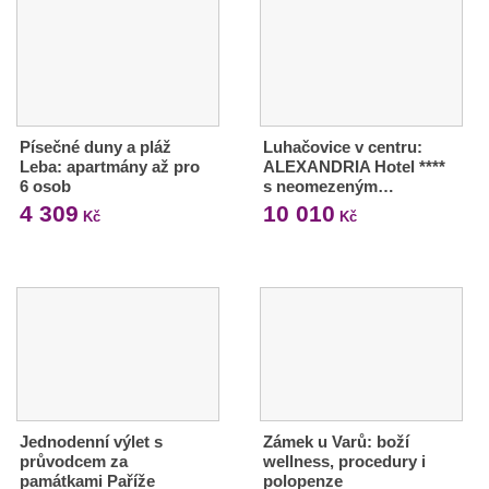
Písečné duny a pláž
Luhačovice v centru:
Leba: apartmány až pro
ALEXANDRIA Hotel ****
6 osob
s neomezeným…
4 309
10 010
Kč
Kč
Jednodenní výlet s
Zámek u Varů: boží
průvodcem za
wellness, procedury i
památkami Paříže
polopenze