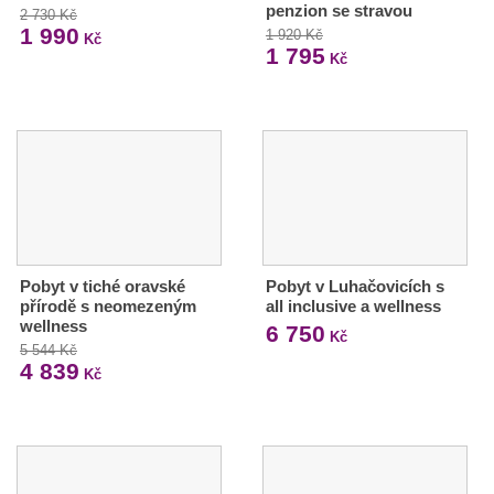
penzion se stravou
2 730 Kč
1 990
1 920 Kč
Kč
1 795
Kč
Pobyt v tiché oravské
Pobyt v Luhačovicích s
přírodě s neomezeným
all inclusive a wellness
wellness
6 750
Kč
5 544 Kč
4 839
Kč