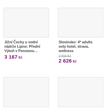
Jižní Čechy u vodní
Slovinsko: 4* adults
nádrže Lipno: Přední
only hotel, strava,
Výtoň v Pensionu…
wellness
3 167
2 918 Kč
Kč
2 626
Kč