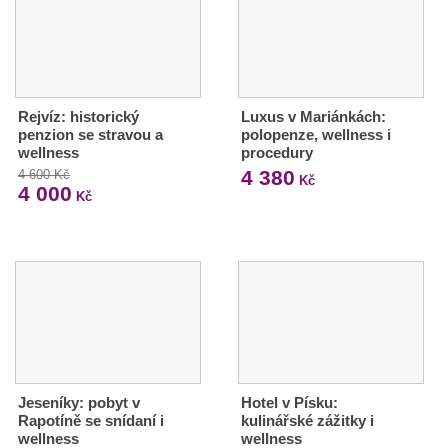
Rejvíz: historický
Luxus v Mariánkách:
penzion se stravou a
polopenze, wellness i
wellness
procedury
4 380
4 600 Kč
Kč
4 000
Kč
Jeseníky: pobyt v
Hotel v Písku:
Rapotíně se snídaní i
kulinářské zážitky i
wellness
wellness