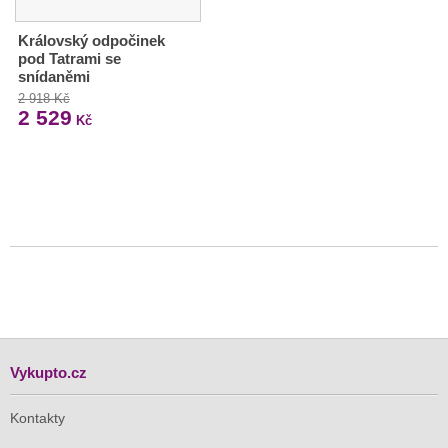
Královský odpočinek
pod Tatrami se
snídaněmi
2 918 Kč
2 529
Kč
Vykupto.cz
Kontakty