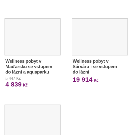
Wellness pobyt v
Wellness pobyt v
Maďarsku se vstupem
Sárváru i se vstupem
do lázní a aquaparku
do lázní
19 914
5 447 Kč
Kč
4 839
Kč