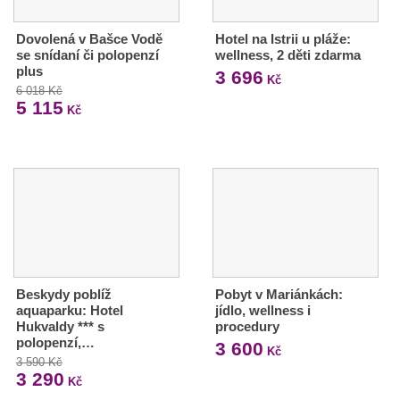
Dovolená v Bašce Vodě
Hotel na Istrii u pláže:
se snídaní či polopenzí
wellness, 2 děti zdarma
plus
3 696
Kč
6 018 Kč
5 115
Kč
Beskydy poblíž
Pobyt v Mariánkách:
aquaparku: Hotel
jídlo, wellness i
Hukvaldy *** s
procedury
polopenzí,…
3 600
Kč
3 590 Kč
3 290
Kč