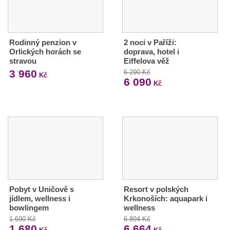
Rodinný penzion v
2 noci v Paříži:
Orlických horách se
doprava, hotel i
stravou
Eiffelova věž
3 960
6 290 Kč
Kč
6 090
Kč
Pobyt v Uničově s
Resort v polských
jídlem, wellness i
Krkonoších: aquapark i
bowlingem
wellness
1 690 Kč
6 894 Kč
1 680
6 664