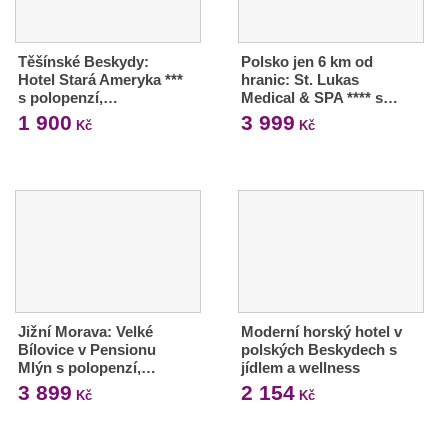
Těšínské Beskydy:
Polsko jen 6 km od
Hotel Stará Ameryka ***
hranic: St. Lukas
s polopenzí,…
Medical & SPA **** s…
1 900
3 999
Kč
Kč
Jižní Morava: Velké
Moderní horský hotel v
Bílovice v Pensionu
polských Beskydech s
Mlýn s polopenzí,…
jídlem a wellness
3 899
2 154
Kč
Kč