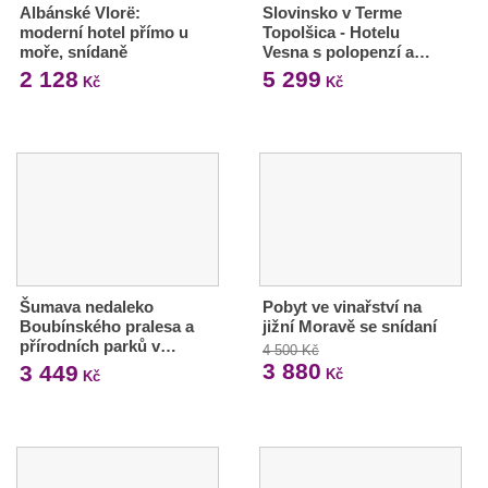
Albánské Vlorë:
Slovinsko v Terme
moderní hotel přímo u
Topolšica - Hotelu
moře, snídaně
Vesna s polopenzí a…
2 128
5 299
Kč
Kč
Šumava nedaleko
Pobyt ve vinařství na
Boubínského pralesa a
jižní Moravě se snídaní
přírodních parků v…
4 500 Kč
3 880
3 449
Kč
Kč