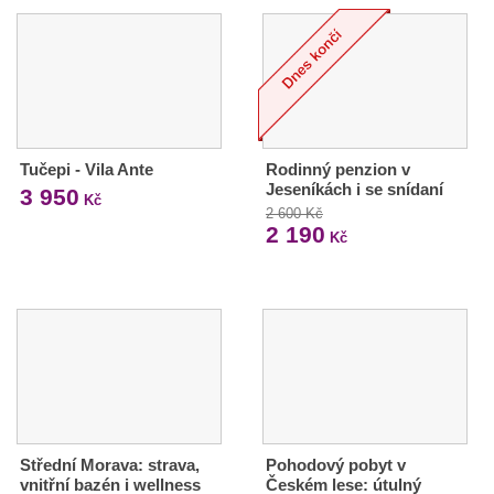
Tučepi - Vila Ante
Rodinný penzion v
Jeseníkách i se snídaní
3 950
Kč
2 600 Kč
2 190
Kč
Střední Morava: strava,
Pohodový pobyt v
vnitřní bazén i wellness
Českém lese: útulný