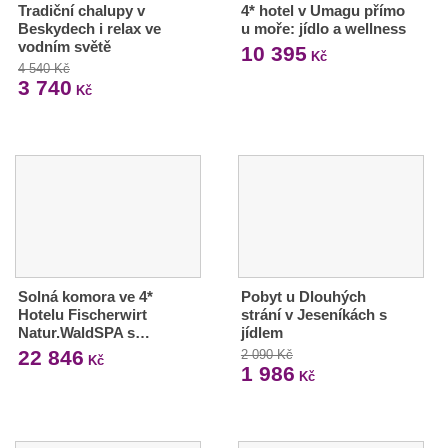
Tradiční chalupy v
4* hotel v Umagu přímo
Beskydech i relax ve
u moře: jídlo a wellness
vodním světě
10 395
Kč
4 540 Kč
3 740
Kč
Solná komora ve 4*
Pobyt u Dlouhých
Hotelu Fischerwirt
strání v Jeseníkách s
Natur.WaldSPA s…
jídlem
22 846
2 090 Kč
Kč
1 986
Kč