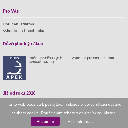
Pro Vás
Doručení zdarma
Vykupto na Facebooku
Důvěryhodný nákup
Naše společnost je členem Asociace pro elektronickou
komerci (APEK)
Již od roku 2010
Tento web používá k poskytování služeb a personifikaci obsahu
59 tis.
1 511 mil.
soubory cookie. Používáním tohoto webu s tím souhlasíte.
spuštěných nabídek
ušetřeno nákupy
Rozumím
Více informací