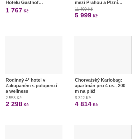
Hotelu Gasthof…
mezi Prahou a Plzní…
1 767
11 400 Kč
Kč
5 999
Kč
Rodinný 4* hotel v
Chorvatský Karlobag:
Zakopaném s polopenzí
apartmán pro 4 os., 200
a wellness
m na pláž
2 553 Kč
6 322 Kč
2 298
4 814
Kč
Kč