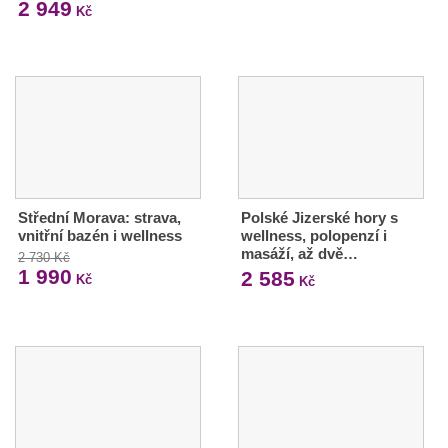
2 949
Kč
Střední Morava: strava,
Polské Jizerské hory s
vnitřní bazén i wellness
wellness, polopenzí i
masáží, až dvě…
2 730 Kč
1 990
2 585
Kč
Kč