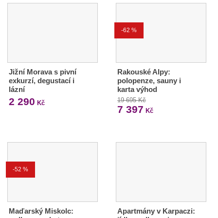
-62 %
Jižní Morava s pivní
Rakouské Alpy:
exkurzí, degustací i
polopenze, sauny i
lázní
karta výhod
2 290
19 695 Kč
Kč
7 397
Kč
-52 %
Maďarský Miskolc:
Apartmány v Karpaczi: