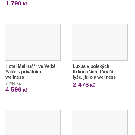
1 790
Kč
Hotel Malina*** ve Velké
Luxus v polských
Fatře s privátním
Krkonoších: túry či
wellness
lyže, jídlo a wellness
2 476
7 294 Kč
Kč
4 596
Kč