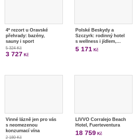
4* rezort u Oravské
Polské Beskydy a
přehrady: bazény,
Szczyrk: rodinný hotel
sauny i sport
s wellness i jídlem,…
5 171
5 324 Kč
Kč
3 727
Kč
Vinné lázně jen pro vás
LIVVO Corralejo Beach
s neomezenou
Hotel, Fuerteventura
konzumací vína
18 759
Kč
2 180 Kč