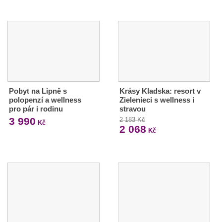
Pobyt na Lipně s
Krásy Kladska: resort v
polopenzí a wellness
Zielenieci s wellness i
pro pár i rodinu
stravou
3 990
2 183 Kč
Kč
2 068
Kč