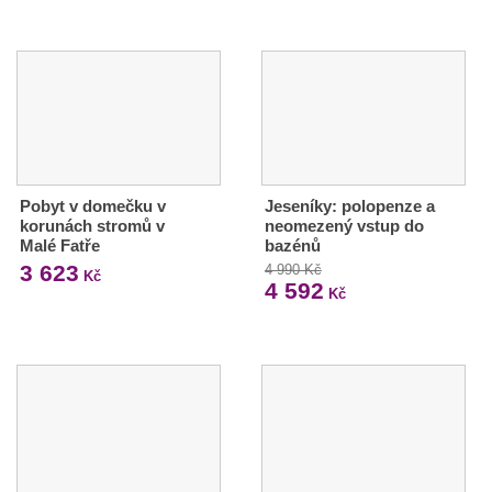
Pobyt v domečku v
Jeseníky: polopenze a
korunách stromů v
neomezený vstup do
Malé Fatře
bazénů
3 623
4 990 Kč
Kč
4 592
Kč