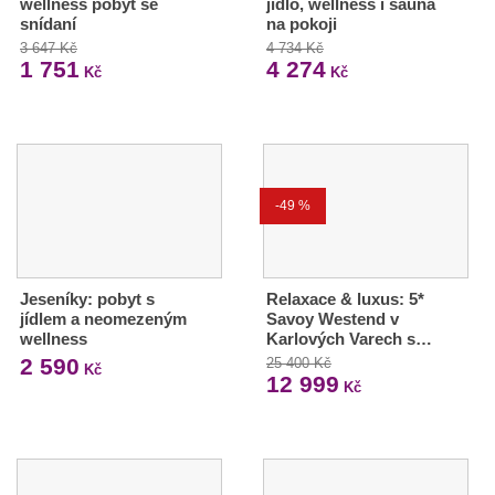
wellness pobyt se
jídlo, wellness i sauna
snídaní
na pokoji
3 647 Kč
4 734 Kč
1 751
4 274
Kč
Kč
-49 %
Jeseníky: pobyt s
Relaxace & luxus: 5*
jídlem a neomezeným
Savoy Westend v
wellness
Karlových Varech s…
2 590
25 400 Kč
Kč
12 999
Kč