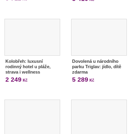
Kolobřeh: luxusní
Dovolená u národního
rodinný hotel u pláže,
parku Triglav: jídlo, dítě
strava i wellness
zdarma
2 249
5 289
Kč
Kč