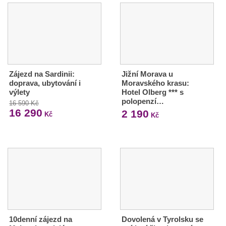
Zájezd na Sardinii:
Jižní Morava u
doprava, ubytování i
Moravského krasu:
výlety
Hotel Olberg *** s
polopenzí…
16 590 Kč
16 290
2 190
Kč
Kč
10denní zájezd na
Dovolená v Tyrolsku se