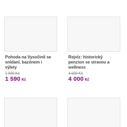
Pohoda na Vysočině se
Rejvíz: historický
snídaní, bazénem i
penzion se stravou a
výlety
wellness
1 830 Kč
4 600 Kč
1 590
4 000
Kč
Kč