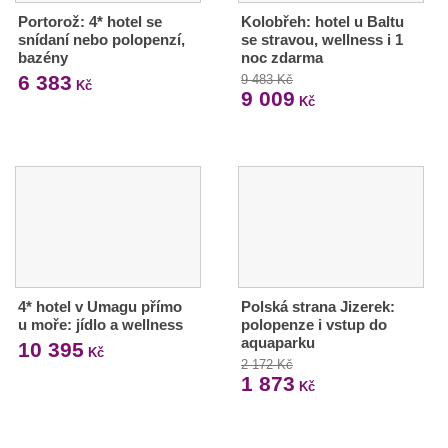
Portorož: 4* hotel se
Kolobřeh: hotel u Baltu
snídaní nebo polopenzí,
se stravou, wellness i 1
bazény
noc zdarma
6 383
9 483 Kč
Kč
9 009
Kč
4* hotel v Umagu přímo
Polská strana Jizerek:
u moře: jídlo a wellness
polopenze i vstup do
aquaparku
10 395
Kč
2 172 Kč
1 873
Kč