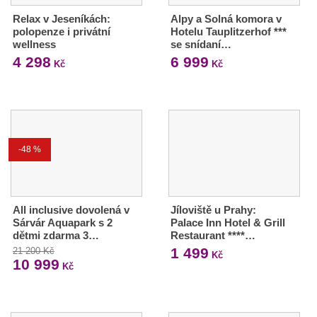
Relax v Jeseníkách:
Alpy a Solná komora v
polopenze i privátní
Hotelu Tauplitzerhof ***
wellness
se snídaní…
4 298
6 999
Kč
Kč
-48 %
All inclusive dovolená v
Jíloviště u Prahy:
Sárvár Aquapark s 2
Palace Inn Hotel & Grill
dětmi zdarma 3…
Restaurant ****…
1 499
21 200 Kč
Kč
10 999
Kč