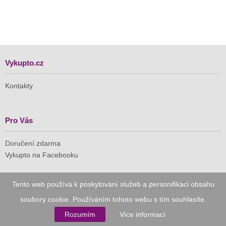
Vykupto.cz
Kontakty
Pro Vás
Doručení zdarma
Vykupto na Facebooku
Důvěryhodný nákup
Tento web používá k poskytování služeb a personifikaci obsahu
soubory cookie. Používáním tohoto webu s tím souhlasíte.
Naše společnost je členem Asociace pro elektronickou
komerci (APEK)
Rozumím
Více informací