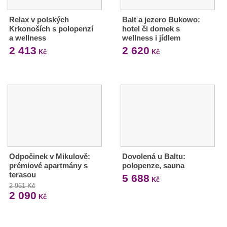
Relax v polských
Balt a jezero Bukowo:
Krkonoších s polopenzí
hotel či domek s
a wellness
wellness i jídlem
2 413
2 620
Kč
Kč
Odpočinek v Mikulově:
Dovolená u Baltu:
prémiové apartmány s
polopenze, sauna
terasou
5 688
Kč
2 961 Kč
2 090
Kč