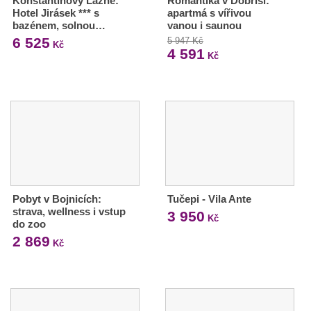
Konstantinovy Lázně:
Romantika v Dobříši:
Hotel Jirásek *** s
apartmá s vířivou
bazénem, solnou…
vanou i saunou
6 525
5 947 Kč
Kč
4 591
Kč
Pobyt v Bojnicích:
Tučepi - Vila Ante
strava, wellness i vstup
3 950
Kč
do zoo
2 869
Kč