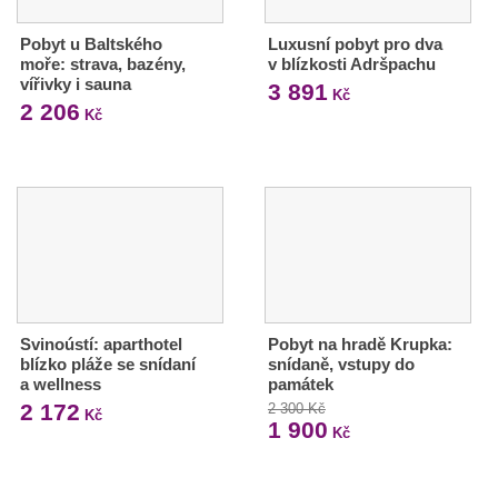
Pobyt u Baltského
Luxusní pobyt pro dva
moře: strava, bazény,
v blízkosti Adršpachu
vířivky i sauna
3 891
Kč
2 206
Kč
Svinoústí: aparthotel
Pobyt na hradě Krupka:
blízko pláže se snídaní
snídaně, vstupy do
a wellness
památek
2 172
2 300 Kč
Kč
1 900
Kč