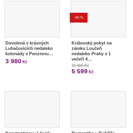
-46 %
Dovolená v krásných
Královský pobyt na
Luhačovicích nedaleko
zámku Loučeň
kolonády v Penzionu…
nedaleko Prahy s 1
večeří 4…
3 980
Kč
10 400 Kč
5 599
Kč