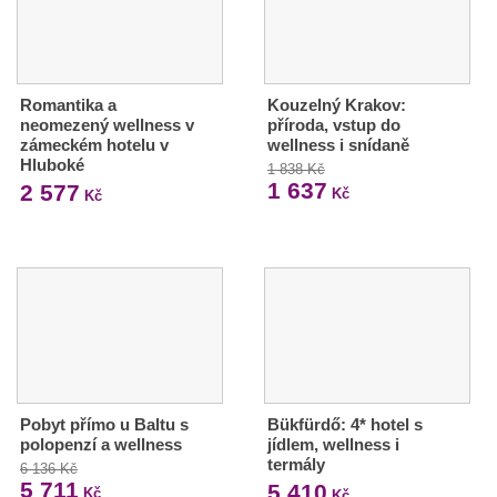
Romantika a
Kouzelný Krakov:
neomezený wellness v
příroda, vstup do
zámeckém hotelu v
wellness i snídaně
Hluboké
1 838 Kč
1 637
2 577
Kč
Kč
Pobyt přímo u Baltu s
Bükfürdő: 4* hotel s
polopenzí a wellness
jídlem, wellness i
termály
6 136 Kč
5 711
5 410
Kč
Kč