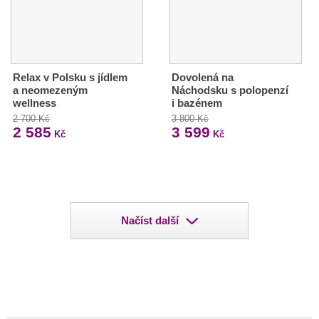
Relax v Polsku s jídlem
Dovolená na
a neomezeným
Náchodsku s polopenzí
wellness
i bazénem
2 700 Kč
3 800 Kč
2 585
3 599
Kč
Kč
Načíst další