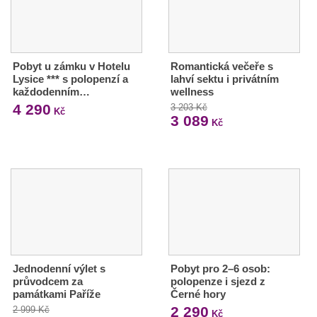
Pobyt u zámku v Hotelu
Romantická večeře s
Lysice *** s polopenzí a
lahví sektu i privátním
každodenním…
wellness
4 290
3 203 Kč
Kč
3 089
Kč
Jednodenní výlet s
Pobyt pro 2–6 osob:
průvodcem za
polopenze i sjezd z
památkami Paříže
Černé hory
2 290
2 999 Kč
Kč