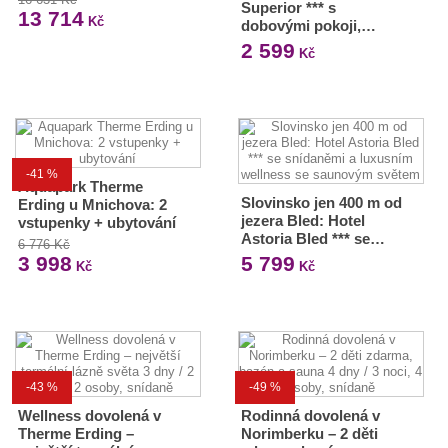
Superior *** s
13 714
Kč
dobovými pokoji,…
2 599
Kč
-41 %
Aquapark Therme
Slovinsko jen 400 m od
Erding u Mnichova: 2
jezera Bled: Hotel
vstupenky + ubytování
Astoria Bled *** se…
6 776 Kč
3 998
5 799
Kč
Kč
-43 %
-49 %
Wellness dovolená v
Rodinná dovolená v
Therme Erding –
Norimberku – 2 děti