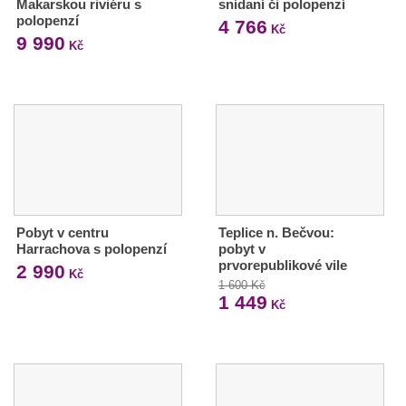
Makarskou riviéru s
snídaní či polopenzí
polopenzí
4 766
Kč
9 990
Kč
Pobyt v centru
Teplice n. Bečvou:
Harrachova s polopenzí
pobyt v
prvorepublikové vile
2 990
Kč
1 600 Kč
1 449
Kč