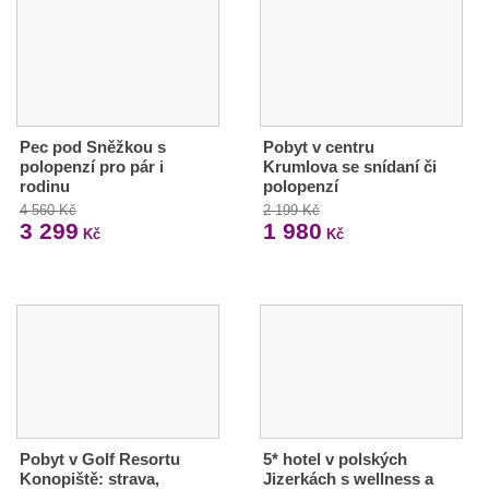
Pec pod Sněžkou s
Pobyt v centru
polopenzí pro pár i
Krumlova se snídaní či
rodinu
polopenzí
4 560 Kč
2 199 Kč
3 299
1 980
Kč
Kč
Pobyt v Golf Resortu
5* hotel v polských
Konopiště: strava,
Jizerkách s wellness a