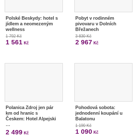
Polské Beskydy: hotel s
Pobyt v rodinném
jídlem a neomezeným
pivovaru v Dolních
wellness
Břežanech
1 792 Kč
3 830 Kč
1 561
2 967
Kč
Kč
Polanica Zdroj jen pár
Pohodová sobota:
km od hranic s
jednodenní koupání u
Českem: Hotel Alpejski
Balatonu
…
1 190 Kč
1 090
2 499
Kč
Kč