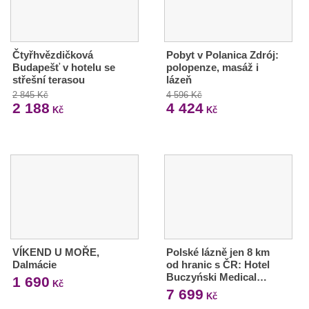
Čtyřhvězdičková
Pobyt v Polanica Zdrój:
Budapešť v hotelu se
polopenze, masáž i
střešní terasou
lázeň
2 845 Kč
4 596 Kč
2 188
4 424
Kč
Kč
VÍKEND U MOŘE,
Polské lázně jen 8 km
Dalmácie
od hranic s ČR: Hotel
Buczyński Medical…
1 690
Kč
7 699
Kč