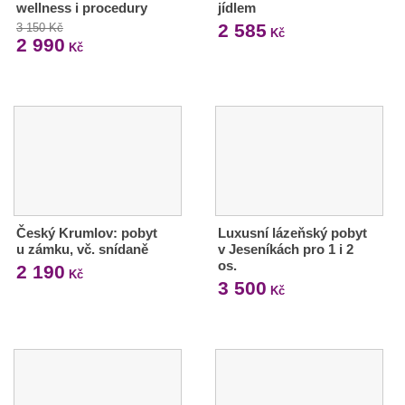
wellness i procedury
jídlem
2 585
3 150 Kč
Kč
2 990
Kč
Český Krumlov: pobyt
Luxusní lázeňský pobyt
u zámku, vč. snídaně
v Jeseníkách pro 1 i 2
os.
2 190
Kč
3 500
Kč