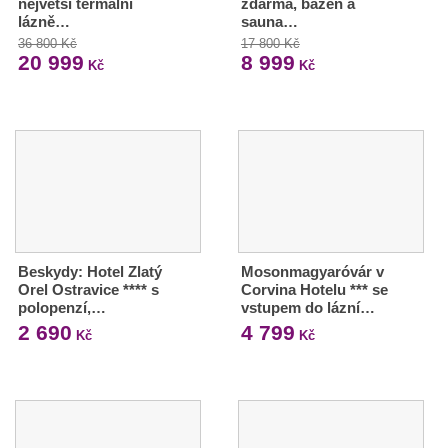
největší termální
zdarma, bazén a
lázně…
sauna…
36 800 Kč
17 800 Kč
20 999
8 999
Kč
Kč
Beskydy: Hotel Zlatý
Mosonmagyaróvár v
Orel Ostravice **** s
Corvina Hotelu *** se
polopenzí,…
vstupem do lázní…
2 690
4 799
Kč
Kč