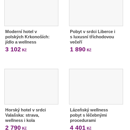
Moderní hotel v
Pobyt v srdci Liberce i
polských Krkonoších:
s luxusní tříchodovou
jídlo a wellness
večeří
3 102
1 890
Kč
Kč
Horský hotel v srdci
Lázeňský wellness
Valašska: strava,
pobyt s léčebnými
wellness i kola
procedurami
2 790
4 401
Kč
Kč