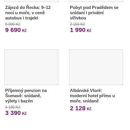
Zájezd do Řecka: 9–12
Pobyt pod Pradědem se
nocí u moře, v ceně
snídaní i privátní
autobus i trajekt
vířivkou
9 990 Kč
2 150 Kč
9 690
1 990
Kč
Kč
Příjemný penzion na
Albánské Vlorë:
Šumavě: snídaně,
moderní hotel přímo u
výlety i bazén
moře, snídaně
2 128
4 180 Kč
Kč
3 390
Kč