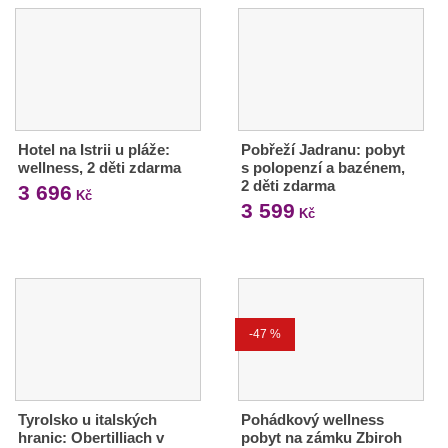
Hotel na Istrii u pláže:
Pobřeží Jadranu: pobyt
wellness, 2 děti zdarma
s polopenzí a bazénem,
2 děti zdarma
3 696
Kč
3 599
Kč
-47 %
Tyrolsko u italských
Pohádkový wellness
hranic: Obertilliach v
pobyt na zámku Zbiroh