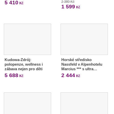
5 410
2 380 Kč
Kč
1 599
Kč
Kudowa-Zdrój:
Horské středisko
polopenze, wellness i
Nassfeld v Alpenhotelu
zábava nejen pro děti
Marcius *** s ultra…
5 688
2 444
Kč
Kč