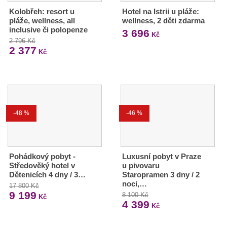
Kolobřeh: resort u
Hotel na Istrii u pláže:
pláže, wellness, all
wellness, 2 děti zdarma
inclusive či polopenze
3 696
Kč
2 796 Kč
2 377
Kč
-48 %
-46 %
Pohádkový pobyt -
Luxusní pobyt v Praze
Středověký hotel v
u pivovaru
Dětenicích 4 dny / 3…
Staropramen 3 dny / 2
noci,…
17 800 Kč
9 199
8 100 Kč
Kč
4 399
Kč