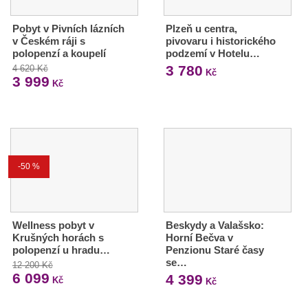
Pobyt v Pivních lázních
Plzeň u centra,
v Českém ráji s
pivovaru i historického
polopenzí a koupelí
podzemí v Hotelu…
3 780
4 620 Kč
Kč
3 999
Kč
-50 %
Wellness pobyt v
Beskydy a Valašsko:
Krušných horách s
Horní Bečva v
polopenzí u hradu…
Penzionu Staré časy
se…
12 200 Kč
6 099
4 399
Kč
Kč