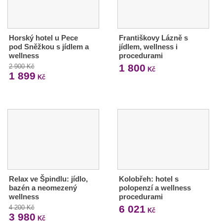
Horský hotel u Pece
Františkovy Lázně s
pod Sněžkou s jídlem a
jídlem, wellness i
wellness
procedurami
1 800
2 900 Kč
Kč
1 899
Kč
Relax ve Špindlu: jídlo,
Kolobřeh: hotel s
bazén a neomezený
polopenzí a wellness
wellness
procedurami
6 021
4 200 Kč
Kč
3 980
Kč