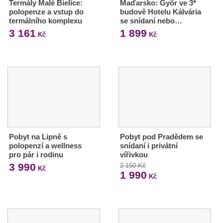
Termály Malé Bielice:
Maďarsko: Győr ve 3*
polopenze a vstup do
budově Hotelu Kálvária
termálního komplexu
se snídaní nebo…
3 161
1 899
Kč
Kč
Pobyt na Lipně s
Pobyt pod Pradědem se
polopenzí a wellness
snídaní i privátní
pro pár i rodinu
vířivkou
3 990
2 150 Kč
Kč
1 990
Kč