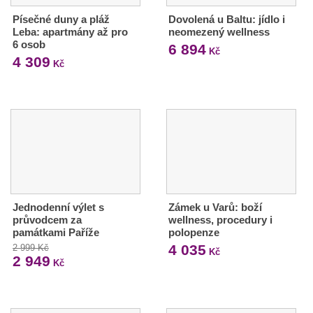
Písečné duny a pláž
Dovolená u Baltu: jídlo i
Leba: apartmány až pro
neomezený wellness
6 osob
6 894
Kč
4 309
Kč
Jednodenní výlet s
Zámek u Varů: boží
průvodcem za
wellness, procedury i
památkami Paříže
polopenze
4 035
2 999 Kč
Kč
2 949
Kč