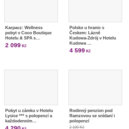
Karpacz: Wellness
Polsko u hranic s
pobyt v Coco Boutique
Českem: Lázně
Hotelu & SPA s…
Kudowa-Zdrój v Hotelu
Kudowa …
2 099
Kč
4 599
Kč
Pobyt u zámku v Hotelu
Rodinný penzion pod
Lysice *** s polopenzí a
Ramzovou se snídaní i
každodenním…
polopenzí
4 290
2 100 Kč
Kč