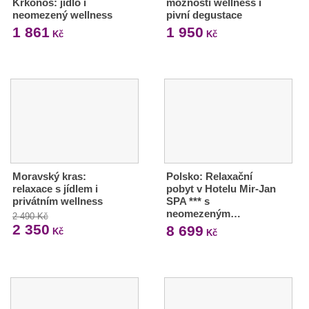
Krkonoš: jídlo i
možností wellness i
neomezený wellness
pivní degustace
1 861
1 950
Kč
Kč
Moravský kras:
Polsko: Relaxační
relaxace s jídlem i
pobyt v Hotelu Mir-Jan
privátním wellness
SPA *** s
neomezeným…
2 490 Kč
2 350
8 699
Kč
Kč