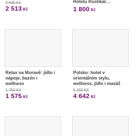
Hotelu Rustikal…
2 645 Kč
2 513
1 800
Kč
Kč
Relax na Moravě: jídlo i
Polsko: hotel v
nápoje, bazén i
orientálním stylu,
wellness
wellness, jídlo i masáž
1 750 Kč
5 159 Kč
1 575
4 642
Kč
Kč