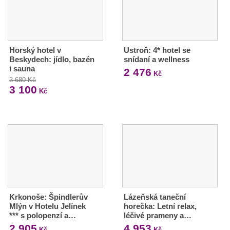
Horský hotel v
Ustroň: 4* hotel se
Beskydech: jídlo, bazén
snídaní a wellness
i sauna
2 476
Kč
3 680 Kč
3 100
Kč
Krkonoše: Špindlerův
Lázeňská taneční
Mlýn v Hotelu Jelínek
horečka: Letní relax,
*** s polopenzí a…
léčivé prameny a…
2 905
4 953
Kč
Kč