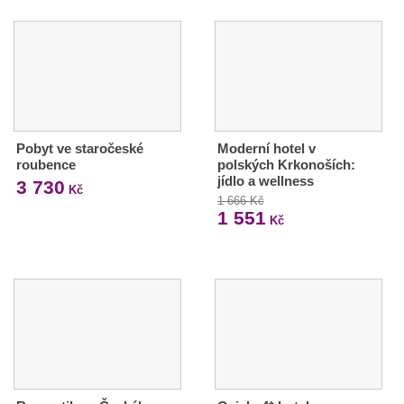
Pobyt ve staročeské
Moderní hotel v
roubence
polských Krkonoších:
jídlo a wellness
3 730
Kč
1 666 Kč
1 551
Kč