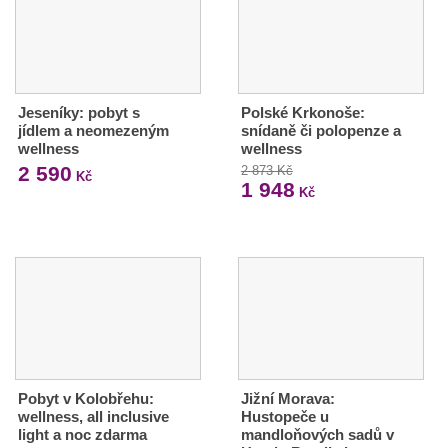
Jeseníky: pobyt s
Polské Krkonoše:
jídlem a neomezeným
snídaně či polopenze a
wellness
wellness
2 590
2 873 Kč
Kč
1 948
Kč
Pobyt v Kolobřehu:
Jižní Morava:
wellness, all inclusive
Hustopeče u
light a noc zdarma
mandloňových sadů v