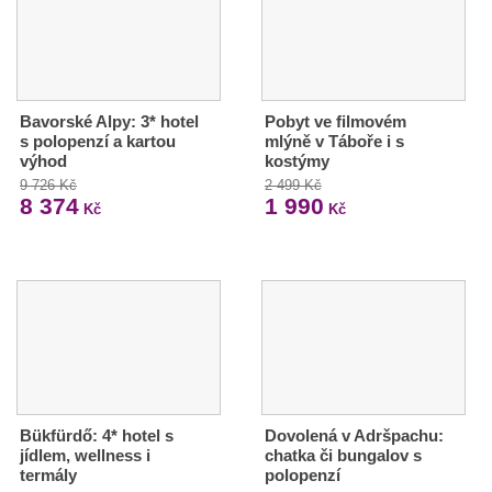
Bavorské Alpy: 3* hotel
Pobyt ve filmovém
s polopenzí a kartou
mlýně v Táboře i s
výhod
kostýmy
9 726 Kč
2 499 Kč
8 374
1 990
Kč
Kč
Bükfürdő: 4* hotel s
Dovolená v Adršpachu:
jídlem, wellness i
chatka či bungalov s
termály
polopenzí