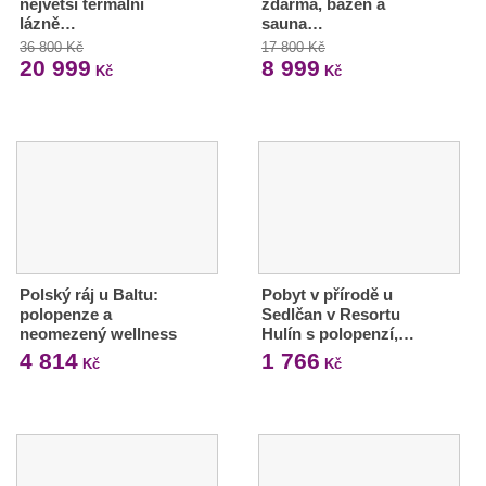
největší termální
zdarma, bazén a
lázně…
sauna…
36 800 Kč
17 800 Kč
20 999
8 999
Kč
Kč
Polský ráj u Baltu:
Pobyt v přírodě u
polopenze a
Sedlčan v Resortu
neomezený wellness
Hulín s polopenzí,…
4 814
1 766
Kč
Kč