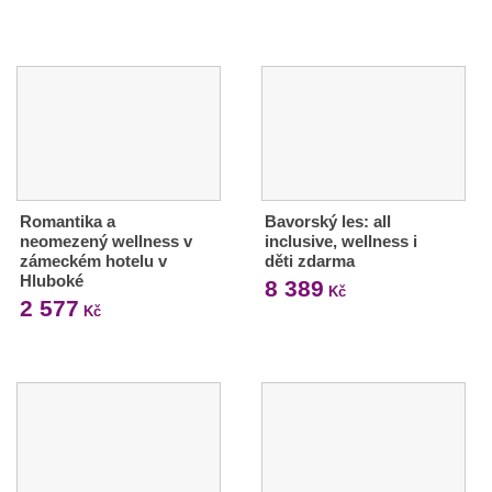
Romantika a
Bavorský les: all
neomezený wellness v
inclusive, wellness i
zámeckém hotelu v
děti zdarma
Hluboké
8 389
Kč
2 577
Kč