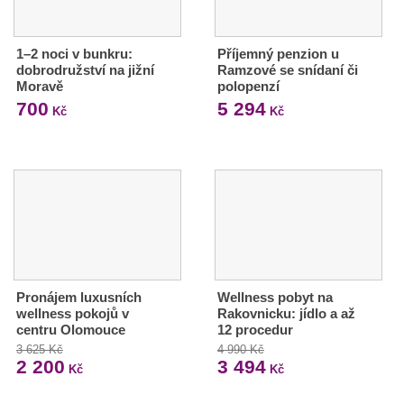
1–2 noci v bunkru:
Příjemný penzion u
dobrodružství na jižní
Ramzové se snídaní či
Moravě
polopenzí
700
5 294
Kč
Kč
Pronájem luxusních
Wellness pobyt na
wellness pokojů v
Rakovnicku: jídlo a až
centru Olomouce
12 procedur
3 625 Kč
4 990 Kč
2 200
3 494
Kč
Kč