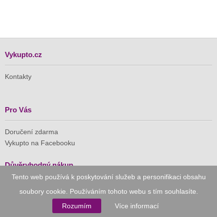
Vykupto.cz
Kontakty
Pro Vás
Doručení zdarma
Vykupto na Facebooku
Důvěryhodný nákup
Tento web používá k poskytování služeb a personifikaci obsahu
Naše společnost je členem Asociace pro elektronickou
soubory cookie. Používáním tohoto webu s tím souhlasíte.
komerci (APEK)
Rozumím
Více informací