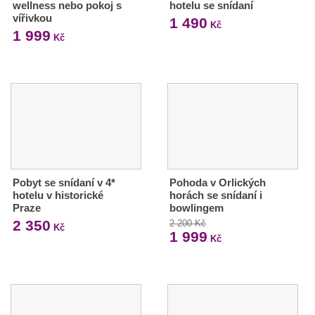
wellness nebo pokoj s
hotelu se snídaní
vířivkou
1 490
Kč
1 999
Kč
Pobyt se snídaní v 4*
Pohoda v Orlických
hotelu v historické
horách se snídaní i
Praze
bowlingem
2 350
2 200 Kč
Kč
1 999
Kč