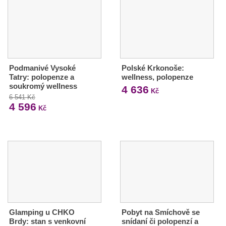
Podmanivé Vysoké
Polské Krkonoše:
Tatry: polopenze a
wellness, polopenze
soukromý wellness
4 636
Kč
6 541 Kč
4 596
Kč
Glamping u CHKO
Pobyt na Smíchově se
Brdy: stan s venkovní
snídaní či polopenzí a