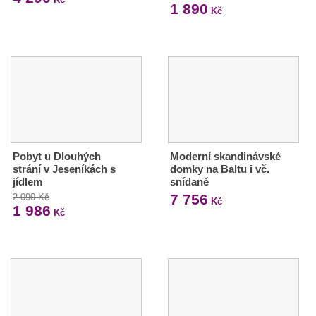
1 890
Kč
Pobyt u Dlouhých
Moderní skandinávské
strání v Jeseníkách s
domky na Baltu i vč.
jídlem
snídaně
7 756
2 090 Kč
Kč
1 986
Kč