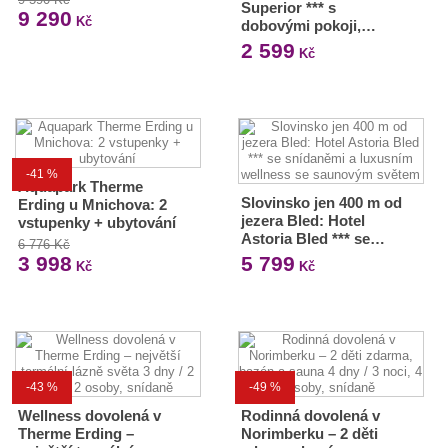
Superior *** s
9 290
Kč
dobovými pokoji,…
2 599
Kč
-41 %
Aquapark Therme
Slovinsko jen 400 m od
Erding u Mnichova: 2
jezera Bled: Hotel
vstupenky + ubytování
Astoria Bled *** se…
6 776 Kč
3 998
5 799
Kč
Kč
-43 %
-49 %
Wellness dovolená v
Rodinná dovolená v
Therme Erding –
Norimberku – 2 děti