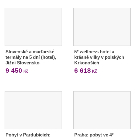
Slovenské a maďarské
5* wellness hotel a
termály na 5 dní (hotel),
krásné vilky v polských
Jižní Slovensko
Krkonoších
9 450
6 618
Kč
Kč
Pobyt v Pardubicích:
Praha: pobyt ve 4*