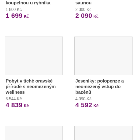
koupelnou u rybníka
saunou
1 800 Kč
2 300 Kč
1 699
2 090
Kč
Kč
Pobyt v tiché oravské
Jeseníky: polopenze a
přírodě s neomezeným
neomezený vstup do
wellness
bazénů
5 544 Kč
4 990 Kč
4 839
4 592
Kč
Kč