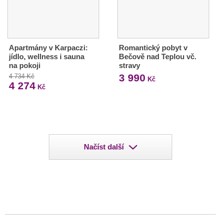
Apartmány v Karpaczi:
Romantický pobyt v
jídlo, wellness i sauna
Bečově nad Teplou vč.
na pokoji
stravy
3 990
4 734 Kč
Kč
4 274
Kč
Načíst další