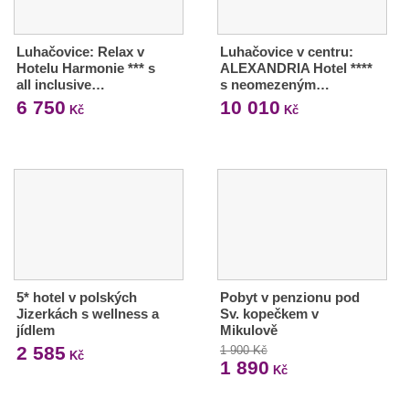
Luhačovice: Relax v
Luhačovice v centru:
Hotelu Harmonie *** s
ALEXANDRIA Hotel ****
all inclusive…
s neomezeným…
6 750
10 010
Kč
Kč
5* hotel v polských
Pobyt v penzionu pod
Jizerkách s wellness a
Sv. kopečkem v
jídlem
Mikulově
2 585
1 900 Kč
Kč
1 890
Kč