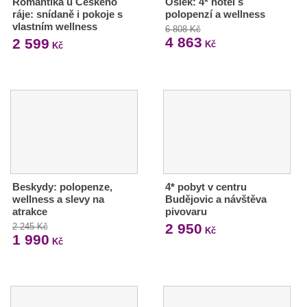
Romantika u Českého
Osiek: 4* hotel s
ráje: snídaně i pokoje s
polopenzí a wellness
vlastním wellness
6 808 Kč
4 863
2 599
Kč
Kč
Beskydy: polopenze,
4* pobyt v centru
wellness a slevy na
Budějovic a návštěva
atrakce
pivovaru
2 950
2 245 Kč
Kč
1 990
Kč