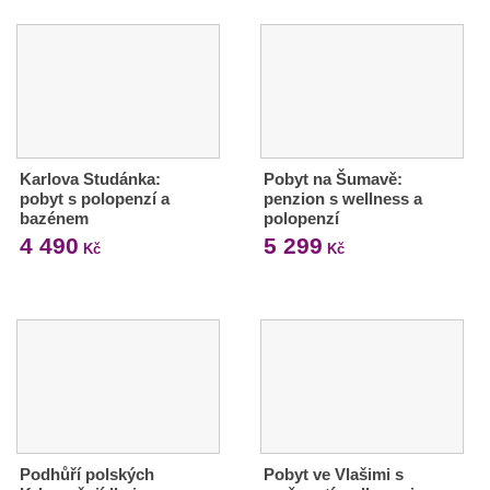
Karlova Studánka:
Pobyt na Šumavě:
pobyt s polopenzí a
penzion s wellness a
bazénem
polopenzí
4 490
5 299
Kč
Kč
Podhůří polských
Pobyt ve Vlašimi s