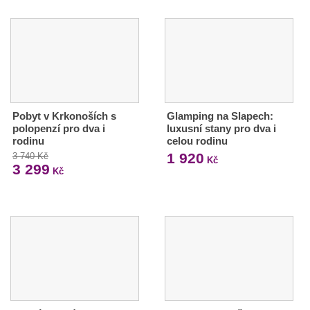
Pobyt v Krkonoších s
Glamping na Slapech:
polopenzí pro dva i
luxusní stany pro dva i
rodinu
celou rodinu
1 920
3 740 Kč
Kč
3 299
Kč