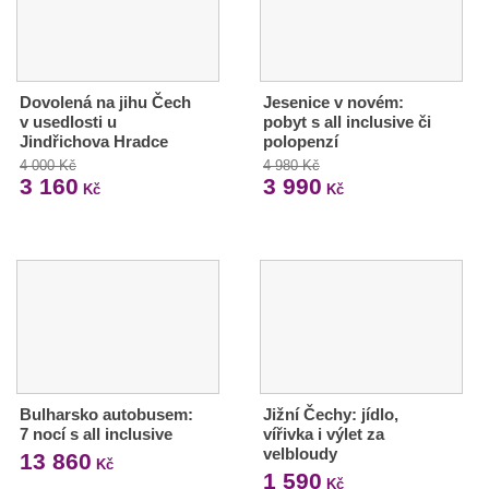
Dovolená na jihu Čech
Jesenice v novém:
v usedlosti u
pobyt s all inclusive či
Jindřichova Hradce
polopenzí
4 000 Kč
4 980 Kč
3 160
3 990
Kč
Kč
Bulharsko autobusem:
Jižní Čechy: jídlo,
7 nocí s all inclusive
vířivka i výlet za
velbloudy
13 860
Kč
1 590
Kč