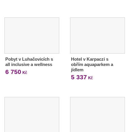
Pobyt v Luhačovicích s
Hotel v Karpaczi s
all inclusive a wellness
obřím aquaparkem a
jídlem
6 750
Kč
5 337
Kč