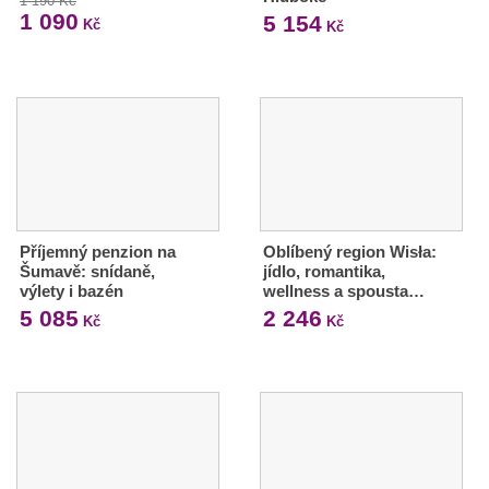
1 190 Kč
1 090
5 154
Kč
Kč
Příjemný penzion na
Oblíbený region Wisła:
Šumavě: snídaně,
jídlo, romantika,
výlety i bazén
wellness a spousta…
5 085
2 246
Kč
Kč