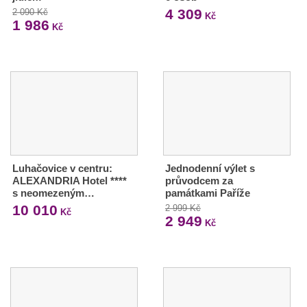
4 309
2 090 Kč
Kč
1 986
Kč
Luhačovice v centru:
Jednodenní výlet s
ALEXANDRIA Hotel ****
průvodcem za
s neomezeným…
památkami Paříže
10 010
2 999 Kč
Kč
2 949
Kč