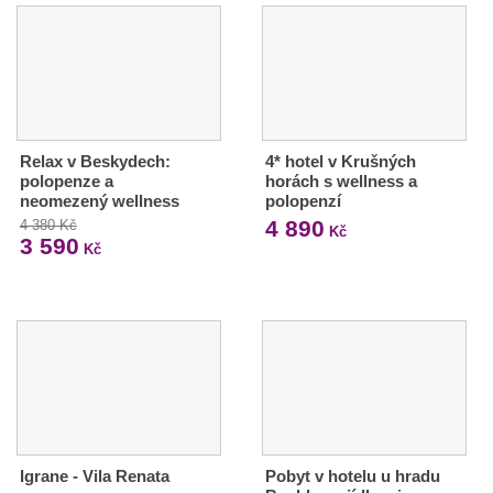
Relax v Beskydech:
4* hotel v Krušných
polopenze a
horách s wellness a
neomezený wellness
polopenzí
4 890
4 380 Kč
Kč
3 590
Kč
Igrane - Vila Renata
Pobyt v hotelu u hradu