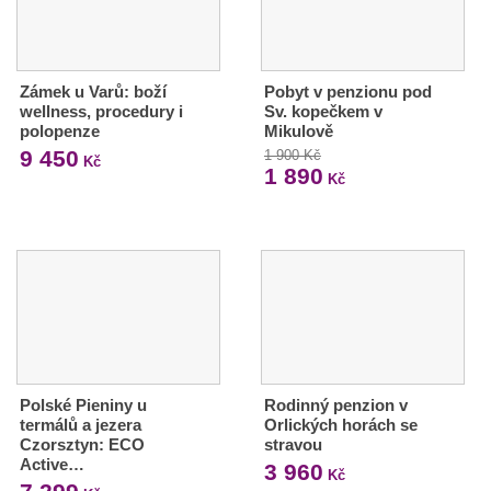
Zámek u Varů: boží
Pobyt v penzionu pod
wellness, procedury i
Sv. kopečkem v
polopenze
Mikulově
9 450
1 900 Kč
Kč
1 890
Kč
Polské Pieniny u
Rodinný penzion v
termálů a jezera
Orlických horách se
Czorsztyn: ECO
stravou
Active…
3 960
Kč