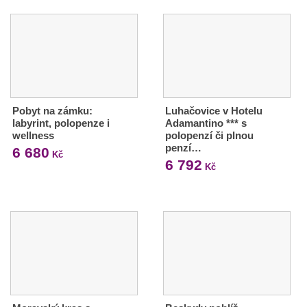
Pobyt na zámku:
Luhačovice v Hotelu
labyrint, polopenze i
Adamantino *** s
wellness
polopenzí či plnou
penzí…
6 680
Kč
6 792
Kč