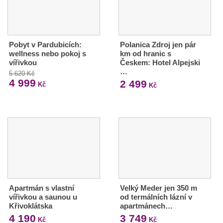
Pobyt v Pardubicích:
Polanica Zdroj jen pár
wellness nebo pokoj s
km od hranic s
vířivkou
Českem: Hotel Alpejski
…
5 620 Kč
4 999
2 499
Kč
Kč
Apartmán s vlastní
Velký Meder jen 350 m
vířivkou a saunou u
od termálních lázní v
Křivoklátska
apartmánech…
4 190
3 749
Kč
Kč