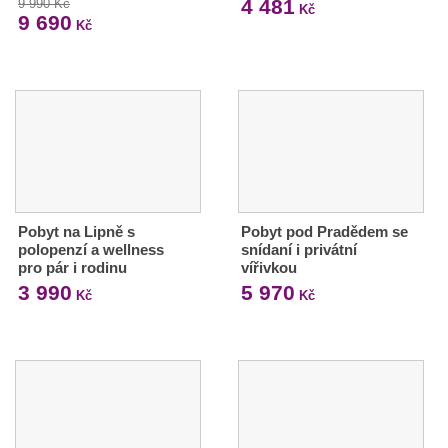
4 481
9 990 Kč
Kč
9 690
Kč
Pobyt na Lipně s
Pobyt pod Pradědem se
polopenzí a wellness
snídaní i privátní
pro pár i rodinu
vířivkou
3 990
5 970
Kč
Kč