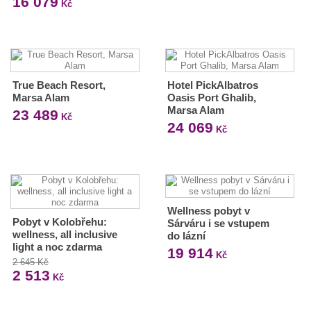
16 079
Kč
True Beach Resort,
Hotel PickAlbatros
Marsa Alam
Oasis Port Ghalib,
Marsa Alam
23 489
Kč
24 069
Kč
Wellness pobyt v
Pobyt v Kolobřehu:
Sárváru i se vstupem
wellness, all inclusive
do lázní
light a noc zdarma
19 914
Kč
2 645 Kč
2 513
Kč