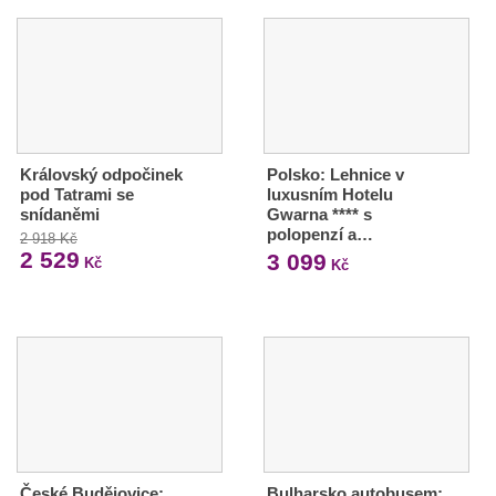
Královský odpočinek
Polsko: Lehnice v
pod Tatrami se
luxusním Hotelu
snídaněmi
Gwarna **** s
polopenzí a…
2 918 Kč
2 529
3 099
Kč
Kč
České Budějovice:
Bulharsko autobusem: