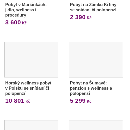
Pobyt v Mariánkách:
Pobyt na Zámku Křtiny
jídlo, wellness i
se snídaní či polopenzí
procedury
2 390
Kč
3 600
Kč
Horský wellness pobyt
Pobyt na Šumavě:
v Polsku se snídaní či
penzion s wellness a
polopenzí
polopenzí
10 801
5 299
Kč
Kč