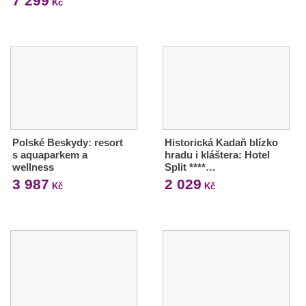
7 299
Kč
Polské Beskydy: resort
Historická Kadaň blízko
s aquaparkem a
hradu i kláštera: Hotel
wellness
Split ****…
3 987
2 029
Kč
Kč