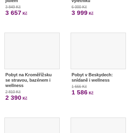
jídlem
výletníků
3 849 Kč
6 000 Kč
3 657
3 999
Kč
Kč
Pobyt na Kroměřížsku
Pobyt v Beskydech:
se stravou, bazénem i
snídaně i wellness
wellness
1 666 Kč
1 586
2 810 Kč
Kč
2 390
Kč