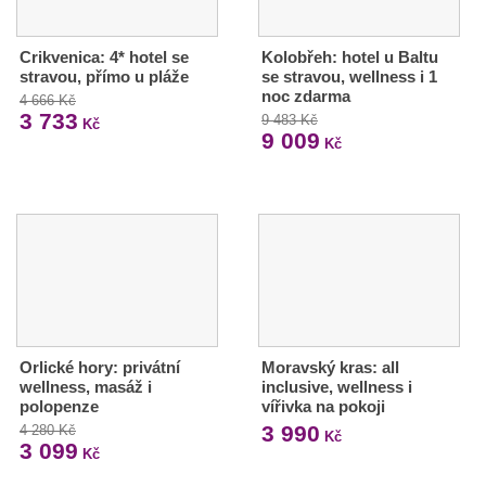
Crikvenica: 4* hotel se
Kolobřeh: hotel u Baltu
stravou, přímo u pláže
se stravou, wellness i 1
noc zdarma
4 666 Kč
3 733
9 483 Kč
Kč
9 009
Kč
Orlické hory: privátní
Moravský kras: all
wellness, masáž i
inclusive, wellness i
polopenze
vířivka na pokoji
3 990
4 280 Kč
Kč
3 099
Kč