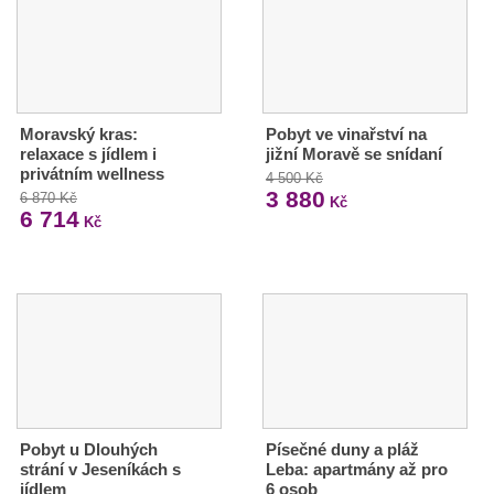
Moravský kras:
Pobyt ve vinařství na
relaxace s jídlem i
jižní Moravě se snídaní
privátním wellness
4 500 Kč
3 880
6 870 Kč
Kč
6 714
Kč
Pobyt u Dlouhých
Písečné duny a pláž
strání v Jeseníkách s
Leba: apartmány až pro
jídlem
6 osob