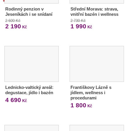
Rodinný penzion v
Střední Morava: strava,
Jeseníkách i se snídaní
vnitřní bazén i wellness
2 600 Kč
2 730 Kč
2 190
1 990
Kč
Kč
Lednicko-valtický areál:
Františkovy Lázně s
degustace, jídlo i bazén
jídlem, wellness i
procedurami
4 690
Kč
1 800
Kč