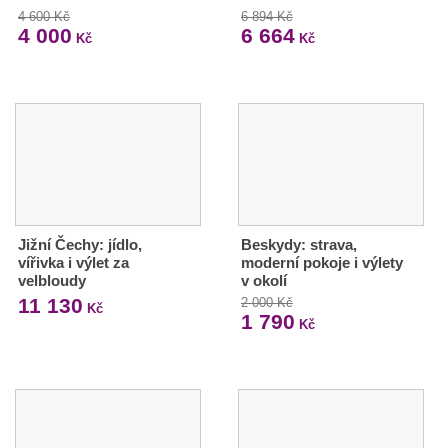
4 600 Kč
6 894 Kč
4 000
6 664
Kč
Kč
Jižní Čechy: jídlo,
Beskydy: strava,
vířivka i výlet za
moderní pokoje i výlety
velbloudy
v okolí
11 130
2 000 Kč
Kč
1 790
Kč