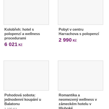
Kolobřeh: hotel s
Pobyt v centru
polopenzí a wellness
Harrachova s polopenzí
procedurami
2 990
Kč
6 021
Kč
Pohodová sobota:
Romantika a
jednodenní koupání u
neomezený wellness v
Balatonu
zámeckém hotelu v
Hluboké