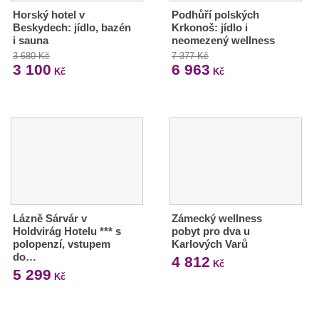
Horský hotel v
Podhůří polských
Beskydech: jídlo, bazén
Krkonoš: jídlo i
i sauna
neomezený wellness
3 680 Kč
7 377 Kč
3 100
6 963
Kč
Kč
Lázně Sárvár v
Zámecký wellness
Holdvirág Hotelu *** s
pobyt pro dva u
polopenzí, vstupem
Karlových Varů
do…
4 812
Kč
5 299
Kč