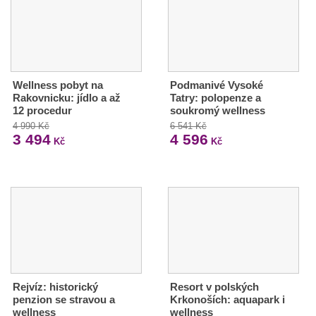
Wellness pobyt na
Podmanivé Vysoké
Rakovnicku: jídlo a až
Tatry: polopenze a
12 procedur
soukromý wellness
4 990 Kč
6 541 Kč
3 494
4 596
Kč
Kč
Rejvíz: historický
Resort v polských
penzion se stravou a
Krkonoších: aquapark i
wellness
wellness