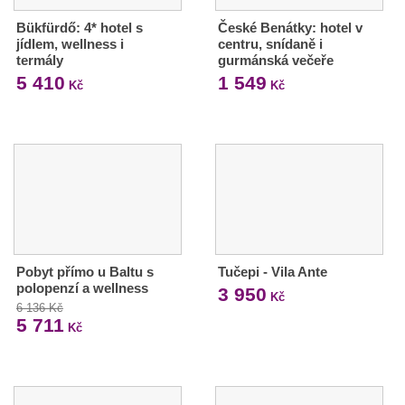
Bükfürdő: 4* hotel s
České Benátky: hotel v
jídlem, wellness i
centru, snídaně i
termály
gurmánská večeře
5 410
1 549
Kč
Kč
Pobyt přímo u Baltu s
Tučepi - Vila Ante
polopenzí a wellness
3 950
Kč
6 136 Kč
5 711
Kč