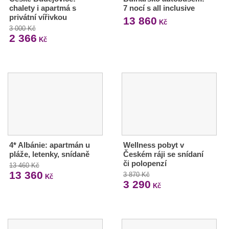
chalety i apartmá s
7 nocí s all inclusive
privátní vířivkou
13 860
Kč
3 000 Kč
2 366
Kč
4* Albánie: apartmán u
Wellness pobyt v
pláže, letenky, snídaně
Českém ráji se snídaní
či polopenzí
13 460 Kč
13 360
3 870 Kč
Kč
3 290
Kč