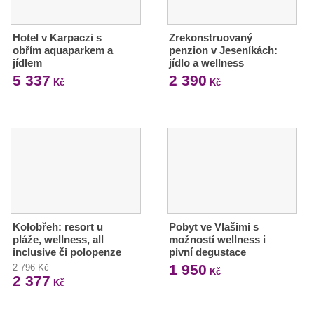
Hotel v Karpaczi s
Zrekonstruovaný
obřím aquaparkem a
penzion v Jeseníkách:
jídlem
jídlo a wellness
5 337
2 390
Kč
Kč
Kolobřeh: resort u
Pobyt ve Vlašimi s
pláže, wellness, all
možností wellness i
inclusive či polopenze
pivní degustace
1 950
2 796 Kč
Kč
2 377
Kč