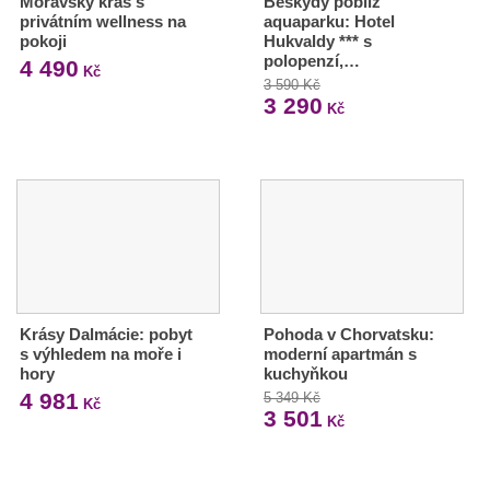
Moravský kras s
Beskydy poblíž
privátním wellness na
aquaparku: Hotel
pokoji
Hukvaldy *** s
polopenzí,…
4 490
Kč
3 590 Kč
3 290
Kč
Krásy Dalmácie: pobyt
Pohoda v Chorvatsku:
s výhledem na moře i
moderní apartmán s
hory
kuchyňkou
4 981
5 349 Kč
Kč
3 501
Kč