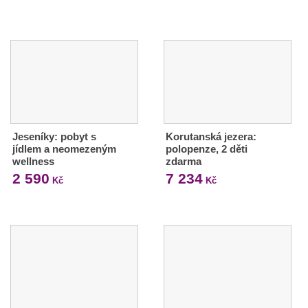
Jeseníky: pobyt s
Korutanská jezera:
jídlem a neomezeným
polopenze, 2 děti
wellness
zdarma
2 590
7 234
Kč
Kč