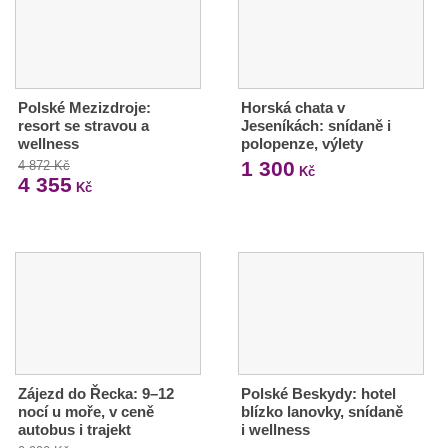
Polské Mezizdroje:
Horská chata v
resort se stravou a
Jeseníkách: snídaně i
wellness
polopenze, výlety
1 300
4 872 Kč
Kč
4 355
Kč
Zájezd do Řecka: 9–12
Polské Beskydy: hotel
nocí u moře, v ceně
blízko lanovky, snídaně
autobus i trajekt
i wellness