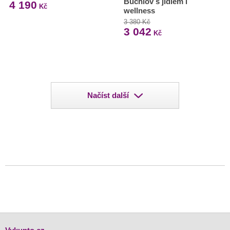
Buchlov s jídlem i
4 190
Kč
wellness
3 380 Kč
3 042
Kč
Načíst další