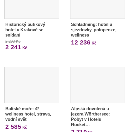
Historický butikový
Schladming: hotel u
hotel v Krakově se
sjezdovky, polopenze,
snídaní
wellness
12 236
2 298 Kč
Kč
2 241
Kč
Baltské moře: 4*
Alpská dovolená u
wellness hotel, strava,
jezera Wörthersee:
vodní svět
Pobyt v Hotelu
Rocket…
2 585
Kč
2 710