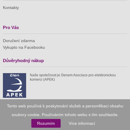
Kontakty
Pro Vás
Doručení zdarma
Vykupto na Facebooku
Důvěryhodný nákup
Naše společnost je členem Asociace pro elektronickou
komerci (APEK)
Tento web používá k poskytování služeb a personifikaci obsahu
Již od roku 2010
soubory cookie. Používáním tohoto webu s tím souhlasíte.
Rozumím
Více informací
59 tis.
1 511 mil.