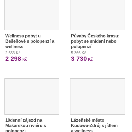
Wellness pobyt u
Půvaby Českého krasu:
Bešeňové s polopenzí a
pobyt se snídaní nebo
wellness
polopenzí
2 553 Kč
5 366 Kč
2 298
3 730
Kč
Kč
10denní zájezd na
Lázeňské město
Makarskou riviéru s
Kudowa-Zdrój s jídlem
polopenzí
a wellness