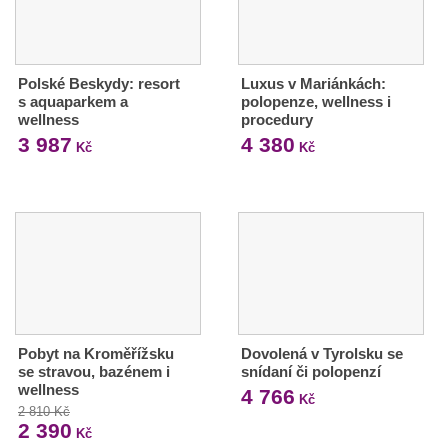
Polské Beskydy: resort
Luxus v Mariánkách:
s aquaparkem a
polopenze, wellness i
wellness
procedury
3 987
4 380
Kč
Kč
Pobyt na Kroměřížsku
Dovolená v Tyrolsku se
se stravou, bazénem i
snídaní či polopenzí
wellness
4 766
Kč
2 810 Kč
2 390
Kč