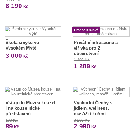
6 190
Kč
Hradec Králové
Škola smyku ve
Privátní infrasauna a
Vysokém Mýtě
vířivka pro 2 i
občerstvení
3 000
Kč
1 490 Kč
1 289
Kč
Vstup do Muzea kouzel
Východní Čechy s
i na kouzelnické
jídlem, wellness,
představení
masáží i koňmi
100 Kč
3 200 Kč
89
2 990
Kč
Kč