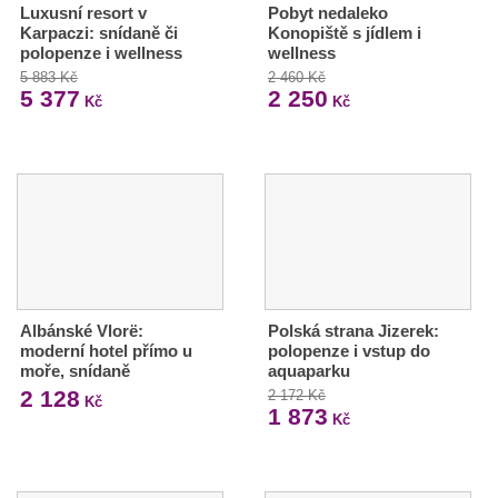
Luxusní resort v
Pobyt nedaleko
Karpaczi: snídaně či
Konopiště s jídlem i
polopenze i wellness
wellness
5 883 Kč
2 460 Kč
5 377
2 250
Kč
Kč
Albánské Vlorë:
Polská strana Jizerek:
moderní hotel přímo u
polopenze i vstup do
moře, snídaně
aquaparku
2 128
2 172 Kč
Kč
1 873
Kč