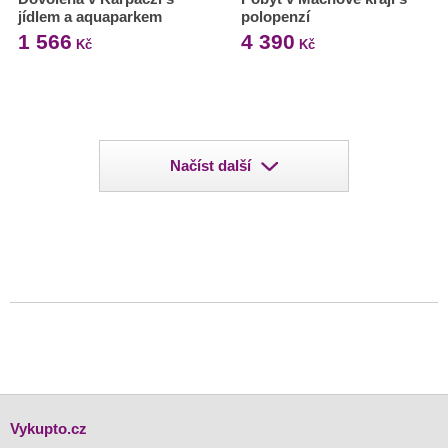
jídlem a aquaparkem
polopenzí
1 566
4 390
Kč
Kč
Načíst další
Vykupto.cz