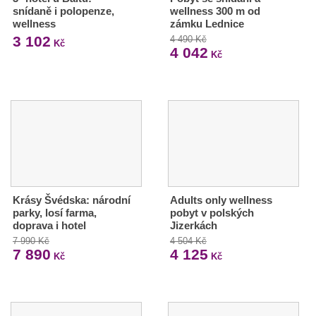
snídaně i polopenze,
wellness 300 m od
wellness
zámku Lednice
3 102
4 490 Kč
Kč
4 042
Kč
Krásy Švédska: národní
Adults only wellness
parky, losí farma,
pobyt v polských
doprava i hotel
Jizerkách
7 990 Kč
4 504 Kč
7 890
4 125
Kč
Kč