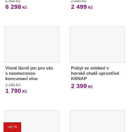
6 954 Kč
2 690 Kč
6 298
2 499
Kč
Kč
Vinné lázně jen pro vás
Pobyt se snídaní v
s neomezenou
horské chatě uprostřed
konzumací vína
KRNAP
2 399
2 180 Kč
Kč
1 790
Kč
-41 %