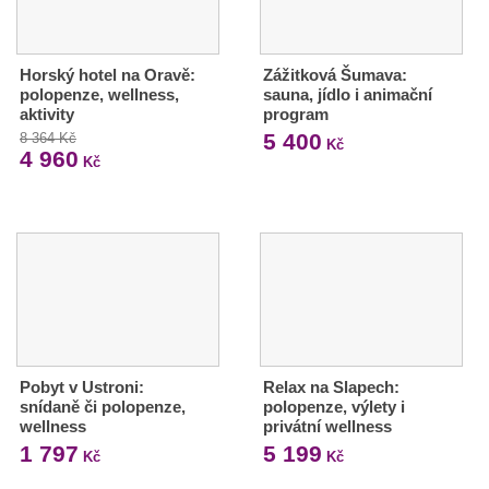
Horský hotel na Oravě:
Zážitková Šumava:
polopenze, wellness,
sauna, jídlo i animační
aktivity
program
5 400
8 364 Kč
Kč
4 960
Kč
Pobyt v Ustroni:
Relax na Slapech:
snídaně či polopenze,
polopenze, výlety i
wellness
privátní wellness
1 797
5 199
Kč
Kč