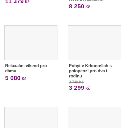
11 379
Kč
8 250
Kč
Relaxační víkend pro
Pobyt v Krkonoších s
dámu
polopenzí pro dva i
rodinu
5 080
Kč
3 740 Kč
3 299
Kč