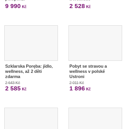
9 990
2 528
Kč
Kč
Szklarska Poręba: jídlo,
Pobyt se stravou a
wellness, až 2 děti
wellness v polské
zdarma
Ustroni
2 643 Kč
2 011 Kč
2 585
1 896
Kč
Kč