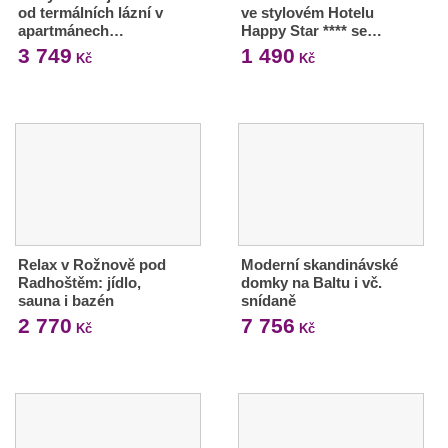
od termálních lázní v
ve stylovém Hotelu
apartmánech…
Happy Star **** se…
3 749
1 490
Kč
Kč
Relax v Rožnově pod
Moderní skandinávské
Radhoštěm: jídlo,
domky na Baltu i vč.
sauna i bazén
snídaně
2 770
7 756
Kč
Kč