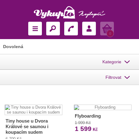
Košík
0
Dovolená
Kategorie
Filtrovat
Flyboarding
Tiny house u Dvora
1 999 Kč
Králové se saunou i
1 599
Kč
koupacím sudem
6 700 Kč