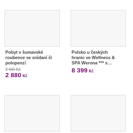
Pobyt v šumavské
Polsko u českých
roubence se snídaní či
hranic ve Wellness &
polopenzí
SPA Werona *** s…
8 399
3 440 Kč
Kč
2 880
Kč