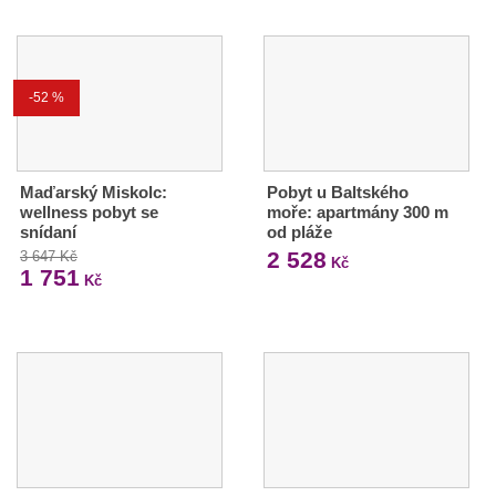
-52 %
Maďarský Miskolc:
Pobyt u Baltského
wellness pobyt se
moře: apartmány 300 m
snídaní
od pláže
2 528
3 647 Kč
Kč
1 751
Kč