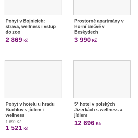
Pobyt v Bojnicích:
Prostorné apartmány v
strava, wellness i vstup
Horní Bečvě v
do zoo
Beskydech
2 869
3 990
Kč
Kč
Pobyt v hotelu u hradu
5* hotel v polských
Buchlov s jídlem i
Jizerkách s wellness a
wellness
jídlem
12 696
1 690 Kč
Kč
1 521
Kč