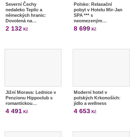
Severní Čechy
Polsko: Relaxační
nedaleko Teplic a
pobyt v Hotelu Mir-Jan
německých hranic:
SPA *** s
Dovolená na…
neomezeným…
2 132
8 699
Kč
Kč
Jižní Morava: Lednice v
Moderní hotel v
Penzionu Hippoclub s
polských Krkonoších:
romantickou…
jídlo a wellness
4 491
4 653
Kč
Kč