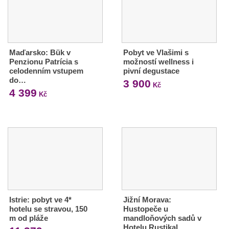
Maďarsko: Bük v
Pobyt ve Vlašimi s
Penzionu Patrícia s
možností wellness i
celodenním vstupem
pivní degustace
do…
3 900
Kč
4 399
Kč
Istrie: pobyt ve 4*
Jižní Morava:
hotelu se stravou, 150
Hustopeče u
m od pláže
mandloňových sadů v
Hotelu Rustikal…