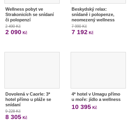
Wellness pobyt ve
Beskydský relax:
Strakonicích se snídaní
snídaně i polopenze,
či polopenzí
neomezený wellness
2 490 Kč
7 990 Kč
2 090
7 192
Kč
Kč
Dovolená v Caorle: 3*
4* hotel v Umagu přímo
hotel přímo u pláže se
u moře: jídlo a wellness
snídaní
10 395
Kč
9 228 Kč
8 305
Kč