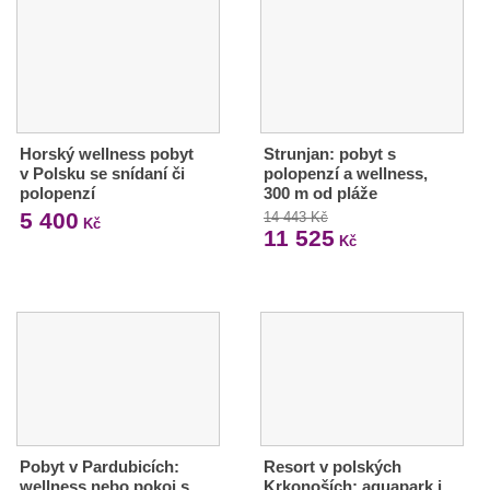
Horský wellness pobyt
Strunjan: pobyt s
v Polsku se snídaní či
polopenzí a wellness,
polopenzí
300 m od pláže
5 400
14 443 Kč
Kč
11 525
Kč
Pobyt v Pardubicích:
Resort v polských
wellness nebo pokoj s
Krkonoších: aquapark i