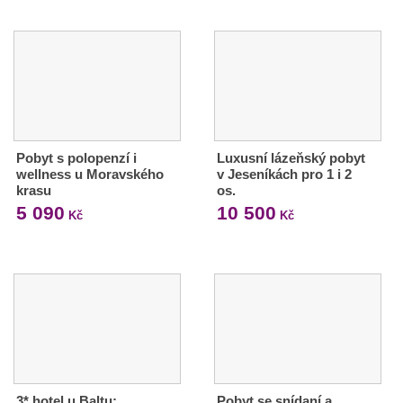
Pobyt s polopenzí i
Luxusní lázeňský pobyt
wellness u Moravského
v Jeseníkách pro 1 i 2
krasu
os.
5 090
10 500
Kč
Kč
3* hotel u Baltu:
Pobyt se snídaní a