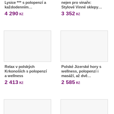
Lysice *** s polopenzí a
nejen pro vinaře:
každodenním…
Stylové Vinné sklepy…
4 290
3 352
Kč
Kč
Relax v polských
Polské Jizerské hory s
Krkonoších s polopenzí
wellness, polopenzí i
a wellness
masáží, až dvě…
2 413
2 585
Kč
Kč