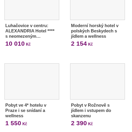
Luhačovice v centru:
Moderní horský hotel v
ALEXANDRIA Hotel ****
polských Beskydech s
s neomezeným…
jídlem a wellness
10 010
2 154
Kč
Kč
Pobyt ve 4* hotelu v
Pobyt v Rožnově s
Praze i se snídaní a
jídlem i vstupem do
wellness
skanzenu
1 550
2 390
Kč
Kč