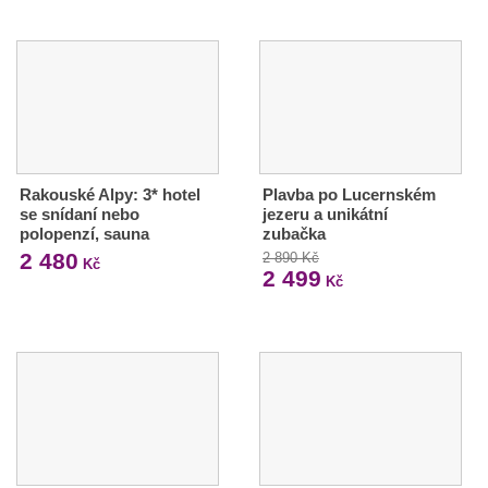
Rakouské Alpy: 3* hotel
Plavba po Lucernském
se snídaní nebo
jezeru a unikátní
polopenzí, sauna
zubačka
2 480
2 890 Kč
Kč
2 499
Kč