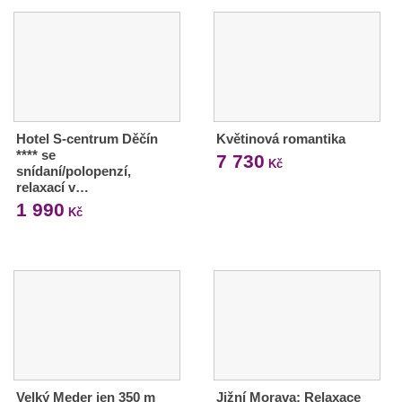
Hotel S-centrum Děčín
Květinová romantika
**** se
7 730
Kč
snídaní/polopenzí,
relaxací v…
1 990
Kč
Velký Meder jen 350 m
Jižní Morava: Relaxace