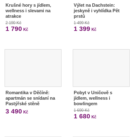
Krušné hory s jídlem,
Výlet na Dachstein:
wellness i slevami na
jeskyně i vyhlídka Pět
atrakce
prstů
2 190 Kč
1 499 Kč
1 790
1 399
Kč
Kč
Romantika v Děčíně:
Pobyt v Uničově s
apartmán se snídaní na
jídlem, wellness i
Pastýřské stěně
bowlingem
3 490
1 690 Kč
Kč
1 680
Kč