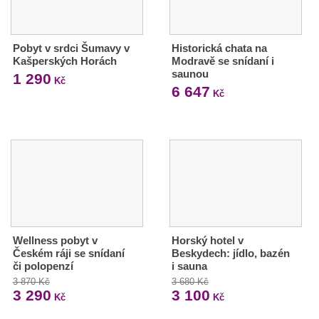
Pobyt v srdci Šumavy v
Historická chata na
Kašperských Horách
Modravě se snídaní i
saunou
1 290
Kč
6 647
Kč
Wellness pobyt v
Horský hotel v
Českém ráji se snídaní
Beskydech: jídlo, bazén
či polopenzí
i sauna
3 870 Kč
3 680 Kč
3 290
3 100
Kč
Kč