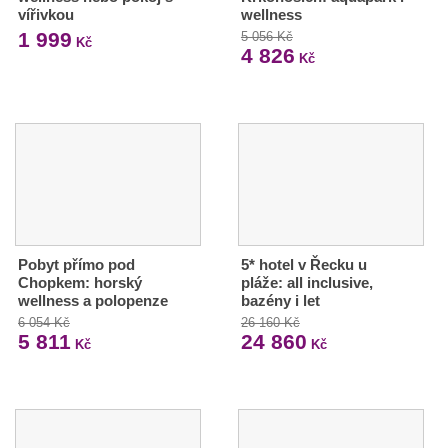
vířivkou
wellness
1 999
5 056 Kč
Kč
4 826
Kč
Pobyt přímo pod
5* hotel v Řecku u
Chopkem: horský
pláže: all inclusive,
wellness a polopenze
bazény i let
6 054 Kč
26 160 Kč
5 811
24 860
Kč
Kč