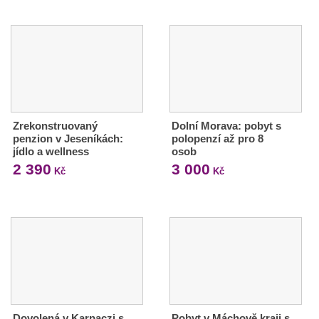
Zrekonstruovaný
Dolní Morava: pobyt s
penzion v Jeseníkách:
polopenzí až pro 8
jídlo a wellness
osob
2 390
3 000
Kč
Kč
Dovolená v Karpaczi s
Pobyt v Máchově kraji s