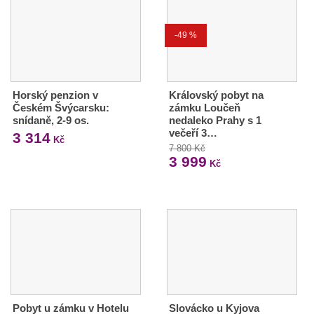
-49 %
Horský penzion v
Královský pobyt na
Českém Švýcarsku:
zámku Loučeň
snídaně, 2-9 os.
nedaleko Prahy s 1
večeří 3…
3 314
Kč
7 800 Kč
3 999
Kč
Pobyt u zámku v Hotelu
Slovácko u Kyjova