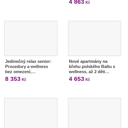
4 863
Kč
Jedinečný relax senior:
Nové apartmány na
Procedury a wellness
břehu polského Baltu s
bez omezení,…
wellness, až 2 děti…
8 353
4 653
Kč
Kč