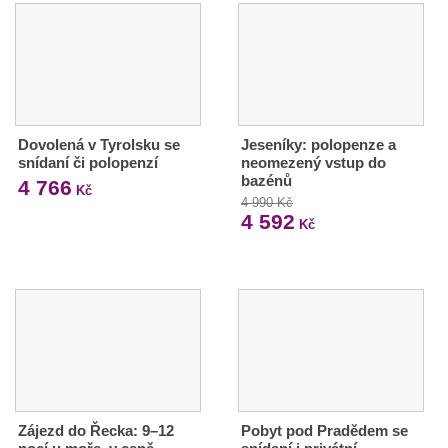
Dovolená v Tyrolsku se
Jeseníky: polopenze a
snídaní či polopenzí
neomezený vstup do
bazénů
4 766
Kč
4 990 Kč
4 592
Kč
Zájezd do Řecka: 9–12
Pobyt pod Pradědem se