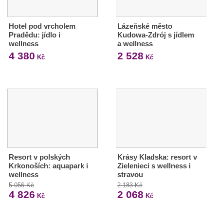
Hotel pod vrcholem
Lázeňské město
Pradědu: jídlo i
Kudowa-Zdrój s jídlem
wellness
a wellness
4 380
2 528
Kč
Kč
Resort v polských
Krásy Kladska: resort v
Krkonoších: aquapark i
Zielenieci s wellness i
wellness
stravou
5 056 Kč
2 183 Kč
4 826
2 068
Kč
Kč