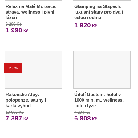
Relax na Malé Morávce:
Glamping na Slapech:
strava, wellness i pivní
luxusní stany pro dva i
lázeň
celou rodinu
1 920
3 290 Kč
Kč
1 990
Kč
-62 %
Rakouské Alpy:
Údolí Gastein: hotel v
polopenze, sauny i
1000 m n. m., wellness,
karta výhod
jídlo i lyže
19 695 Kč
7 294 Kč
7 397
6 808
Kč
Kč