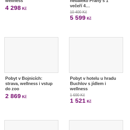
wellness
nedaleko Prahy s 1
večeří 4…
4 298
Kč
10 400 Kč
5 599
Kč
Pobyt v Bojnicích:
Pobyt v hotelu u hradu
strava, wellness i vstup
Buchlov s jídlem i
do zoo
wellness
2 869
1 690 Kč
Kč
1 521
Kč