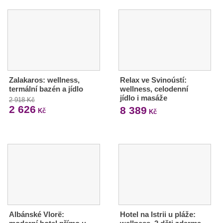
Zalakaros: wellness,
Relax ve Svinoústí:
termální bazén a jídlo
wellness, celodenní
jídlo i masáže
2 918 Kč
2 626
8 389
Kč
Kč
Albánské Vlorë:
Hotel na Istrii u pláže: