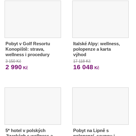
Pobyt v Golf Resortu
Italské Alpy: wellness,
Konopiště: strava,
polopenze a karta
wellness i procedury
výhod
3 150 Kč
17 118 Kč
2 990
16 048
Kč
Kč
5* hotel v polských
Pobyt na Lipně s
Jizerkách s wellness a
polopenzí, saunou i