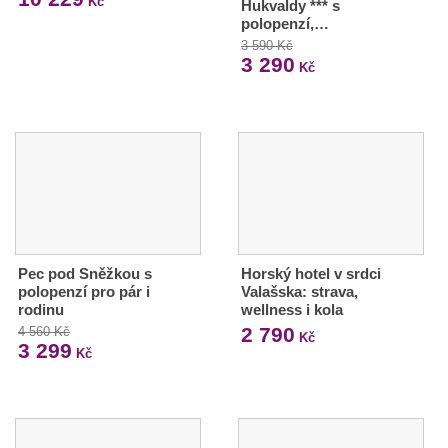
Kč
Hukvaldy *** s
polopenzí,…
3 590 Kč
3 290
Kč
Pec pod Sněžkou s
Horský hotel v srdci
polopenzí pro pár i
Valašska: strava,
rodinu
wellness i kola
2 790
4 560 Kč
Kč
3 299
Kč