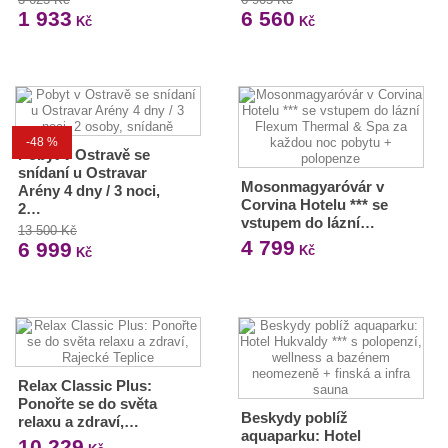
1 933
6 560
Kč
Kč
-48 %
Pobyt v Ostravě se
snídaní u Ostravar
Mosonmagyaróvár v
Arény 4 dny / 3 noci,
Corvina Hotelu *** se
2…
vstupem do lázní…
13 500 Kč
4 799
6 999
Kč
Kč
Relax Classic Plus:
Ponořte se do světa
Beskydy poblíž
relaxu a zdraví,…
aquaparku: Hotel
10 229