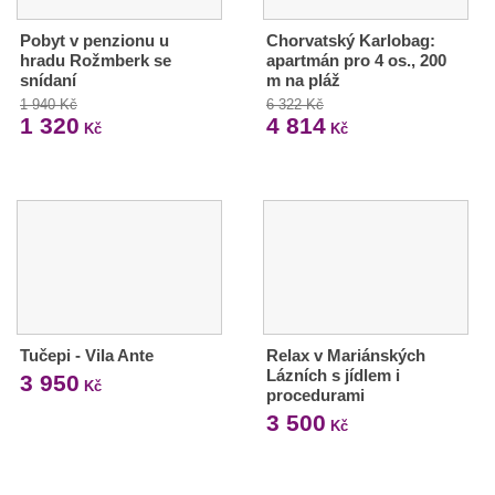
Pobyt v penzionu u
Chorvatský Karlobag:
hradu Rožmberk se
apartmán pro 4 os., 200
snídaní
m na pláž
1 940 Kč
6 322 Kč
1 320
4 814
Kč
Kč
Tučepi - Vila Ante
Relax v Mariánských
Lázních s jídlem i
3 950
Kč
procedurami
3 500
Kč