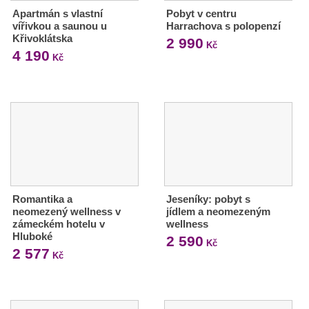
Apartmán s vlastní
Pobyt v centru
vířivkou a saunou u
Harrachova s polopenzí
Křivoklátska
2 990
Kč
4 190
Kč
Romantika a
Jeseníky: pobyt s
neomezený wellness v
jídlem a neomezeným
zámeckém hotelu v
wellness
Hluboké
2 590
Kč
2 577
Kč