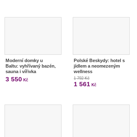
Moderní domky u
Polské Beskydy: hotel s
Baltu: vyhřívaný bazén,
jídlem a neomezeným
sauna i vířivka
wellness
3 550
1 792 Kč
Kč
1 561
Kč