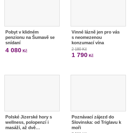
Pobyt v klidném
Vinné lázně jen pro vás
penzionu na Šumavě se
s neomezenou
snídaní
konzumací vína
4 080
2 180 Kč
Kč
1 790
Kč
Polské Jizerské hory s
Poznávací zájezd do
wellness, polopenzí i
Slovinska: od Triglavu k
masáží, až dvě…
moři