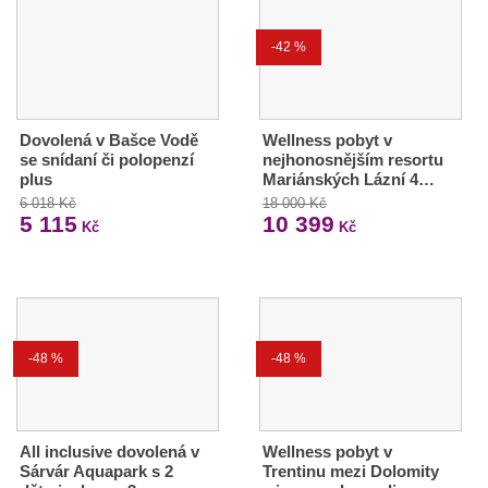
-42 %
Dovolená v Bašce Vodě
Wellness pobyt v
se snídaní či polopenzí
nejhonosnějším resortu
plus
Mariánských Lázní 4…
6 018 Kč
18 000 Kč
5 115
10 399
Kč
Kč
-48 %
-48 %
All inclusive dovolená v
Wellness pobyt v
Sárvár Aquapark s 2
Trentinu mezi Dolomity