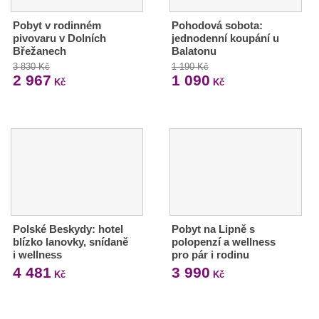
Pobyt v rodinném
Pohodová sobota:
pivovaru v Dolních
jednodenní koupání u
Břežanech
Balatonu
3 830 Kč
1 190 Kč
2 967
1 090
Kč
Kč
Polské Beskydy: hotel
Pobyt na Lipně s
blízko lanovky, snídaně
polopenzí a wellness
i wellness
pro pár i rodinu
4 481
3 990
Kč
Kč