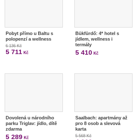
Pobyt přímo u Baltu s
Bükfürdő: 4* hotel s
polopenzí a wellness
jídlem, wellness i
termály
6 136 Kč
5 711
5 410
Kč
Kč
Dovolená u národního
Saalbach: apartmány až
parku Triglav: jídlo, dítě
pro 8 osob a slevová
zdarma
karta
5 289
5 568 Kč
Kč