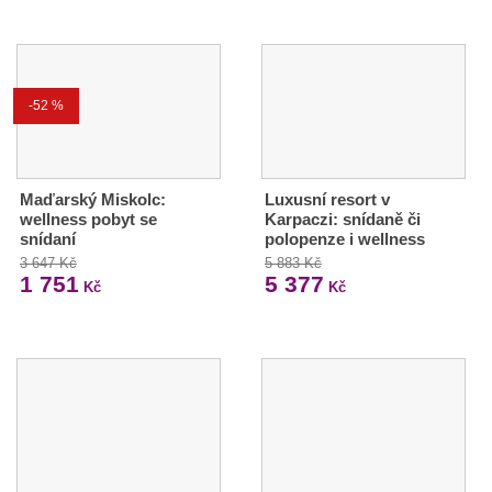
-52 %
Maďarský Miskolc:
Luxusní resort v
wellness pobyt se
Karpaczi: snídaně či
snídaní
polopenze i wellness
3 647 Kč
5 883 Kč
1 751
5 377
Kč
Kč