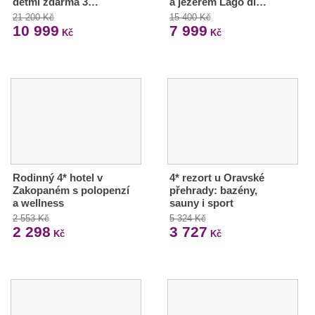
dětmi zdarma 3…
a jezerem Lago di…
21 200 Kč
15 400 Kč
10 999
7 999
Kč
Kč
Rodinný 4* hotel v
4* rezort u Oravské
Zakopaném s polopenzí
přehrady: bazény,
a wellness
sauny i sport
2 553 Kč
5 324 Kč
2 298
3 727
Kč
Kč