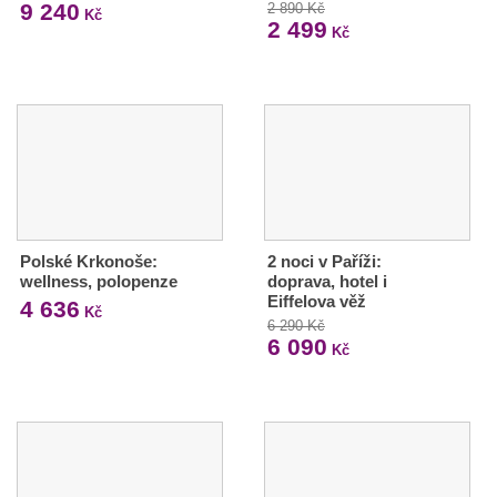
9 240
2 890 Kč
Kč
2 499
Kč
Polské Krkonoše:
2 noci v Paříži:
wellness, polopenze
doprava, hotel i
Eiffelova věž
4 636
Kč
6 290 Kč
6 090
Kč