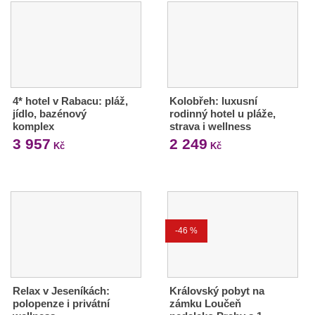
4* hotel v Rabacu: pláž,
Kolobřeh: luxusní
jídlo, bazénový
rodinný hotel u pláže,
komplex
strava i wellness
3 957
2 249
Kč
Kč
-46 %
Relax v Jeseníkách:
Královský pobyt na
polopenze i privátní
zámku Loučeň