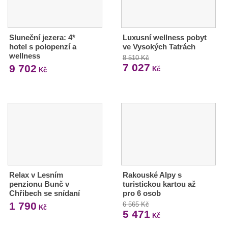
Sluneční jezera: 4*
Luxusní wellness pobyt
hotel s polopenzí a
ve Vysokých Tatrách
wellness
8 510 Kč
7 027
9 702
Kč
Kč
Relax v Lesním
Rakouské Alpy s
penzionu Bunč v
turistickou kartou až
Chřibech se snídaní
pro 6 osob
1 790
6 565 Kč
Kč
5 471
Kč