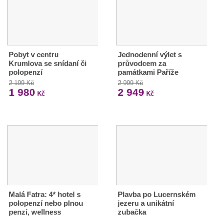
Pobyt v centru
Jednodenní výlet s
Krumlova se snídaní či
průvodcem za
polopenzí
památkami Paříže
2 199 Kč
2 999 Kč
1 980
2 949
Kč
Kč
Malá Fatra: 4* hotel s
Plavba po Lucernském
polopenzí nebo plnou
jezeru a unikátní
penzí, wellness
zubačka