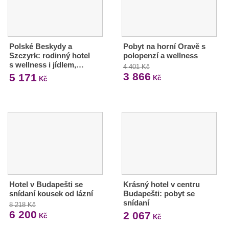
Polské Beskydy a
Pobyt na horní Oravě s
Szczyrk: rodinný hotel
polopenzí a wellness
s wellness i jídlem,…
4 401 Kč
3 866
5 171
Kč
Kč
Hotel v Budapešti se
Krásný hotel v centru
snídaní kousek od lázní
Budapešti: pobyt se
snídaní
8 218 Kč
6 200
2 067
Kč
Kč