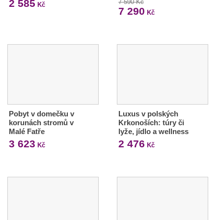
2 585
7 590 Kč
Kč
7 290
Kč
Pobyt v domečku v
Luxus v polských
korunách stromů v
Krkonoších: túry či
Malé Fatře
lyže, jídlo a wellness
3 623
2 476
Kč
Kč