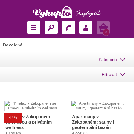
Košík
0
Dovolená
Kategorie
Filtrovat
4* relax v Zakopaném
Apartmány v
-47 %
se stravou a privátním
Zakopaném: sauny i
wellness
geotermální bazén
3 623 Kč
6 905 Kč