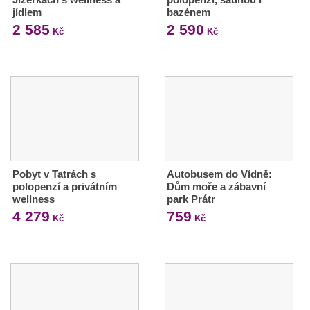
jídlem
bazénem
2 585
2 590
Kč
Kč
Pobyt v Tatrách s
Autobusem do Vídně:
polopenzí a privátním
Dům moře a zábavní
wellness
park Prátr
4 279
759
Kč
Kč