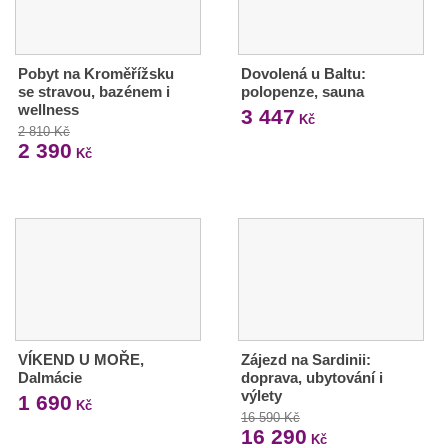
Pobyt na Kroměřížsku
Dovolená u Baltu:
se stravou, bazénem i
polopenze, sauna
wellness
3 447
Kč
2 810 Kč
2 390
Kč
VÍKEND U MOŘE,
Zájezd na Sardinii:
Dalmácie
doprava, ubytování i
výlety
1 690
Kč
16 590 Kč
16 290
Kč