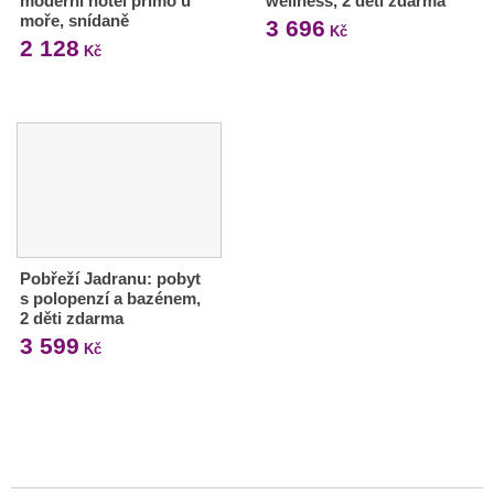
moderní hotel přímo u
wellness, 2 děti zdarma
moře, snídaně
3 696
Kč
2 128
Kč
Pobřeží Jadranu: pobyt
s polopenzí a bazénem,
2 děti zdarma
3 599
Kč