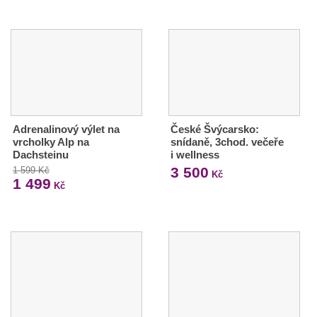
Adrenalinový výlet na
České Švýcarsko:
vrcholky Alp na
snídaně, 3chod. večeře
Dachsteinu
i wellness
3 500
1 599 Kč
Kč
1 499
Kč