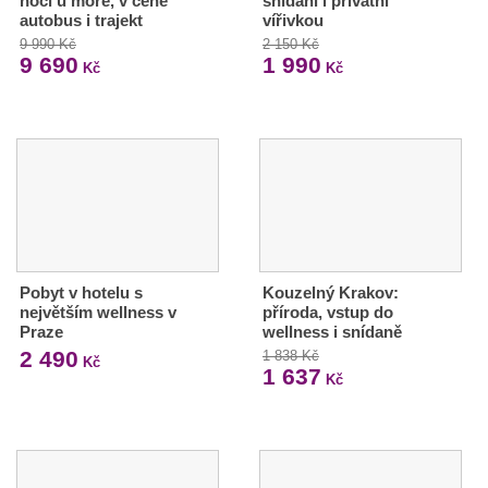
nocí u moře, v ceně
snídaní i privátní
autobus i trajekt
vířivkou
9 990 Kč
2 150 Kč
9 690
1 990
Kč
Kč
Pobyt v hotelu s
Kouzelný Krakov:
největším wellness v
příroda, vstup do
Praze
wellness i snídaně
2 490
1 838 Kč
Kč
1 637
Kč