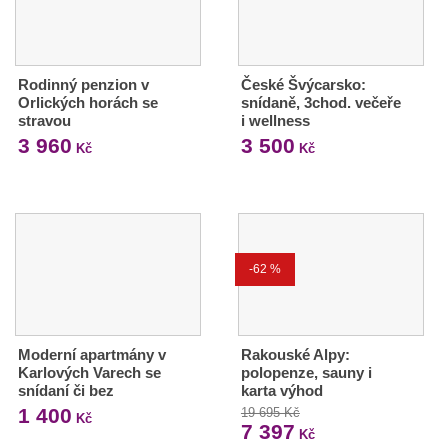
Rodinný penzion v
České Švýcarsko:
Orlických horách se
snídaně, 3chod. večeře
stravou
i wellness
3 960
3 500
Kč
Kč
-62 %
Moderní apartmány v
Rakouské Alpy:
Karlových Varech se
polopenze, sauny i
snídaní či bez
karta výhod
1 400
19 695 Kč
Kč
7 397
Kč