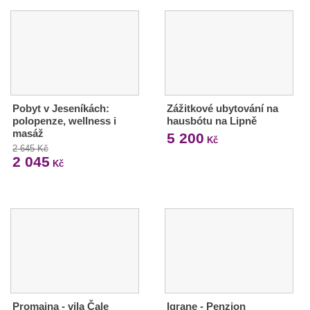
Pobyt v Jeseníkách:
Zážitkové ubytování na
polopenze, wellness i
hausbótu na Lipně
masáž
5 200
Kč
2 645 Kč
2 045
Kč
Promajna - vila Čale
Igrane - Penzion