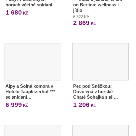
horách včetně snídaní
od Berlína: wellness i
jídlo
1 680
Kč
6 322 Kč
2 869
Kč
Alpy a Solná komora v
Pec pod Sněžkou:
Hotelu Tauplitzerhof ***
Dovolená v horské
se snídaní…
Chatě Šohajka s all…
6 999
1 206
Kč
Kč