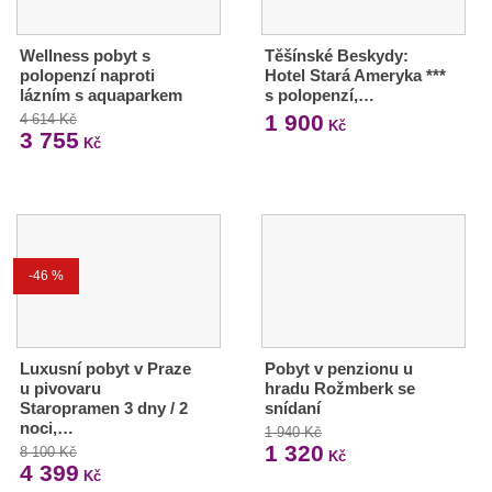
Wellness pobyt s
Těšínské Beskydy:
polopenzí naproti
Hotel Stará Ameryka ***
lázním s aquaparkem
s polopenzí,…
1 900
4 614 Kč
Kč
3 755
Kč
-46 %
Luxusní pobyt v Praze
Pobyt v penzionu u
u pivovaru
hradu Rožmberk se
Staropramen 3 dny / 2
snídaní
noci,…
1 940 Kč
1 320
8 100 Kč
Kč
4 399
Kč