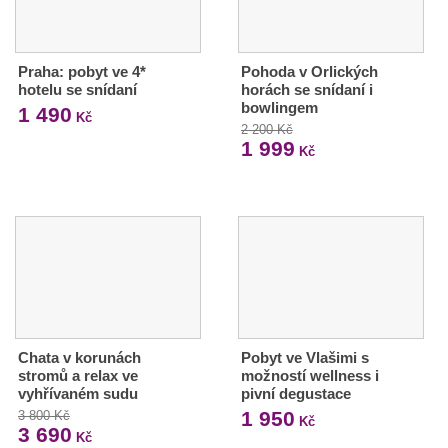
Praha: pobyt ve 4*
Pohoda v Orlických
hotelu se snídaní
horách se snídaní i
bowlingem
1 490
Kč
2 200 Kč
1 999
Kč
Chata v korunách
Pobyt ve Vlašimi s
stromů a relax ve
možností wellness i
vyhřívaném sudu
pivní degustace
1 950
3 800 Kč
Kč
3 690
Kč