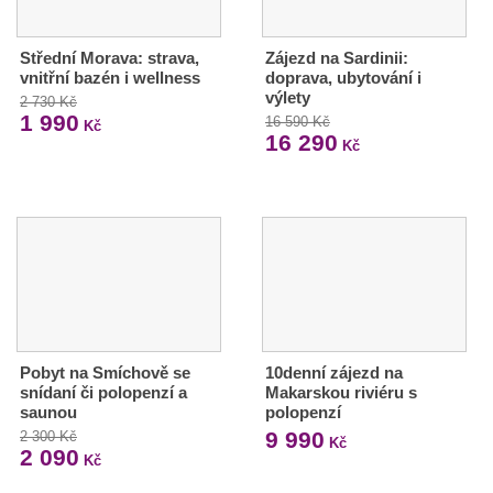
Střední Morava: strava,
Zájezd na Sardinii:
vnitřní bazén i wellness
doprava, ubytování i
výlety
2 730 Kč
1 990
16 590 Kč
Kč
16 290
Kč
Pobyt na Smíchově se
10denní zájezd na
snídaní či polopenzí a
Makarskou riviéru s
saunou
polopenzí
9 990
2 300 Kč
Kč
2 090
Kč