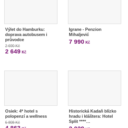
Výlet do Hamburku:
Igrane - Penzion
doprava autobusem i
Mihaljević
průvodce
7 990
Kč
2 690 Kč
2 649
Kč
Osiek: 4* hotel s
Historická Kadaň blízko
polopenzí a wellness
hradu i kláštera: Hotel
Split ****…
6 808 Kč
4 863