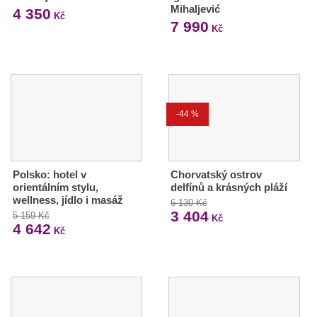
Mihaljević
4 350
Kč
7 990
Kč
-44 %
Polsko: hotel v
Chorvatský ostrov
orientálním stylu,
delfínů a krásných pláží
wellness, jídlo i masáž
6 130 Kč
3 404
5 159 Kč
Kč
4 642
Kč