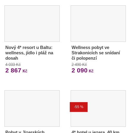
Nový 4* resort u Baltu:
Wellness pobyt ve
wellness, jídlo i pláž na
Strakonicích se snídaní
dosah
či polopenzí
4 033 Kč
2 490 Kč
2 867
2 090
Kč
Kč
-55 %
Pobyt v Jizerských
4* hotel u jezera, 40 km