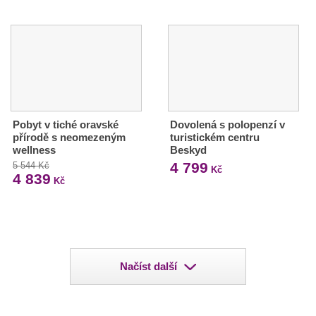
Pobyt v tiché oravské
Dovolená s polopenzí v
přírodě s neomezeným
turistickém centru
wellness
Beskyd
4 799
5 544 Kč
Kč
4 839
Kč
Načíst další