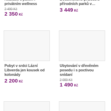
privátním wellness
přírodních parků v…
3 449
2 490 Kč
Kč
2 350
Kč
Pobyt v srdci Lázní
Ubytování v dřevěném
Libverda jen kousek od
posedu i s poctivou
kolonády
snídaní
2 200
2 000 Kč
Kč
1 490
Kč