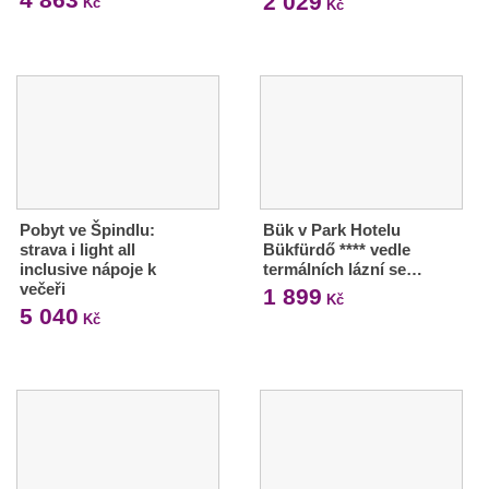
2 029
Kč
Kč
Pobyt ve Špindlu:
Bük v Park Hotelu
strava i light all
Bükfürdő **** vedle
inclusive nápoje k
termálních lázní se…
večeři
1 899
Kč
5 040
Kč