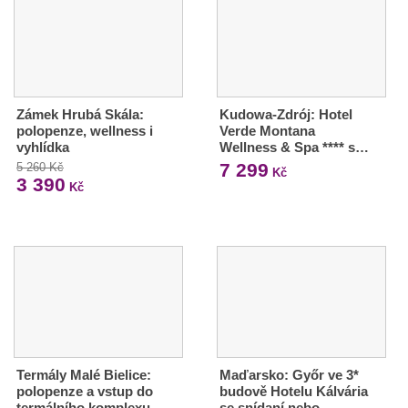
Zámek Hrubá Skála:
Kudowa-Zdrój: Hotel
polopenze, wellness i
Verde Montana
vyhlídka
Wellness & Spa **** s…
7 299
5 260 Kč
Kč
3 390
Kč
Termály Malé Bielice:
Maďarsko: Győr ve 3*
polopenze a vstup do
budově Hotelu Kálvária
termálního komplexu
se snídaní nebo…