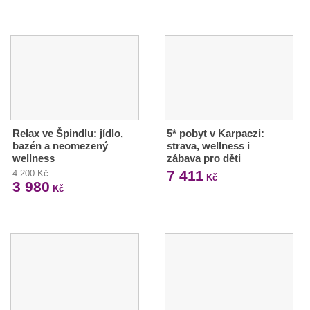
Relax ve Špindlu: jídlo,
5* pobyt v Karpaczi:
bazén a neomezený
strava, wellness i
wellness
zábava pro děti
7 411
4 200 Kč
Kč
3 980
Kč