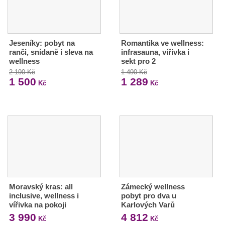
Jeseníky: pobyt na
Romantika ve wellness:
ranči, snídaně i sleva na
infrasauna, vířivka i
wellness
sekt pro 2
2 190 Kč
1 490 Kč
1 500
1 289
Kč
Kč
Moravský kras: all
Zámecký wellness
inclusive, wellness i
pobyt pro dva u
vířivka na pokoji
Karlových Varů
3 990
4 812
Kč
Kč