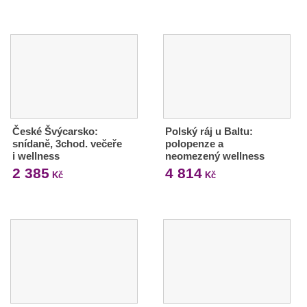
České Švýcarsko:
Polský ráj u Baltu:
snídaně, 3chod. večeře
polopenze a
i wellness
neomezený wellness
2 385
4 814
Kč
Kč