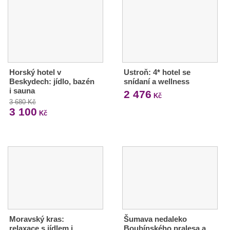
Horský hotel v
Ustroň: 4* hotel se
Beskydech: jídlo, bazén
snídaní a wellness
i sauna
2 476
Kč
3 680 Kč
3 100
Kč
Moravský kras:
Šumava nedaleko
relaxace s jídlem i
Boubínského pralesa a