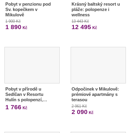
Pobyt v penzionu pod
Krásný baltský resort u
Sv. kopečkem v
pláže: polopenze i
Mikulově
wellness
1 900 Kč
13 443 Kč
1 890
12 495
Kč
Kč
Pobyt v přírodě u
Odpočinek v Mikulově:
Sedlčan v Resortu
prémiové apartmány s
Hulín s polopenzí,…
terasou
1 766
2 961 Kč
Kč
2 090
Kč