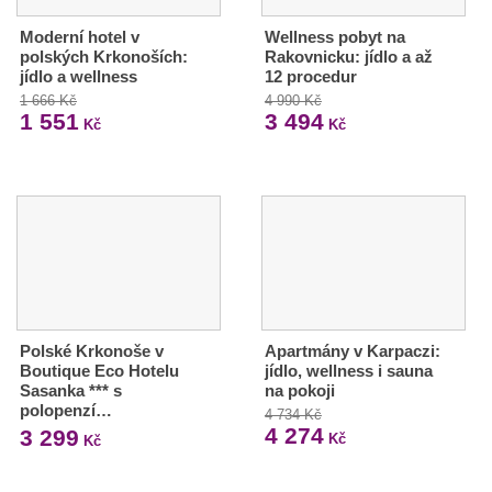
Moderní hotel v
Wellness pobyt na
polských Krkonoších:
Rakovnicku: jídlo a až
jídlo a wellness
12 procedur
1 666 Kč
4 990 Kč
1 551
3 494
Kč
Kč
Polské Krkonoše v
Apartmány v Karpaczi:
Boutique Eco Hotelu
jídlo, wellness i sauna
Sasanka *** s
na pokoji
polopenzí…
4 734 Kč
4 274
3 299
Kč
Kč