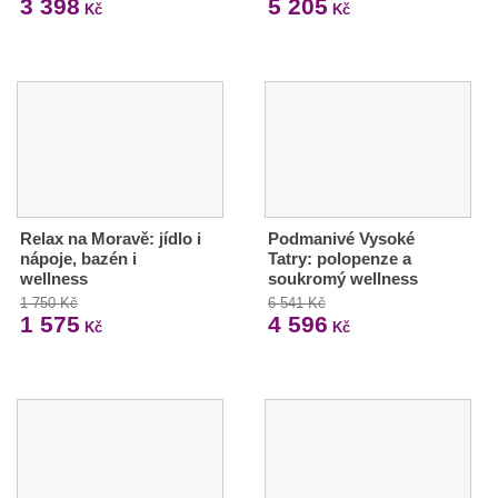
3 398
5 205
Kč
Kč
Relax na Moravě: jídlo i
Podmanivé Vysoké
nápoje, bazén i
Tatry: polopenze a
wellness
soukromý wellness
1 750 Kč
6 541 Kč
1 575
4 596
Kč
Kč