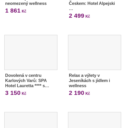
neomezený wellness
Českem: Hotel Alpejski
…
1 861
Kč
2 499
Kč
Dovolená v centru
Relax a výlety v
Karlových Varů: SPA
Jeseníkách s jídlem i
Hotel Lauretta **** s…
wellness
3 150
2 190
Kč
Kč