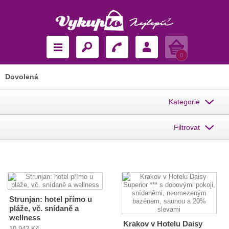
Košík
0
Dovolená
Kategorie
Filtrovat
Strunjan: hotel přímo u
pláže, vč. snídaně a
wellness
Krakov v Hotelu Daisy
10 942 Kč