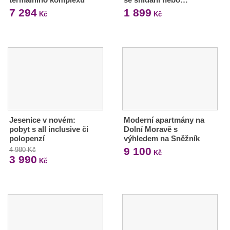
7 294
1 899
Kč
Kč
Jesenice v novém:
Moderní apartmány na
pobyt s all inclusive či
Dolní Moravě s
polopenzí
výhledem na Sněžník
9 100
4 980 Kč
Kč
3 990
Kč