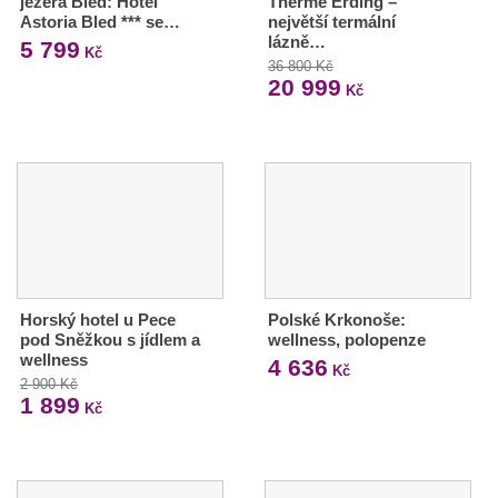
jezera Bled: Hotel
Therme Erding –
Astoria Bled *** se…
největší termální
lázně…
5 799
Kč
36 800 Kč
20 999
Kč
Horský hotel u Pece
Polské Krkonoše:
pod Sněžkou s jídlem a
wellness, polopenze
wellness
4 636
Kč
2 900 Kč
1 899
Kč