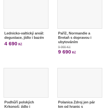
Lednicko-valtický areál:
Paříž, Normandie a
degustace, jídlo i bazén
Bretaň s dopravou i
ubytováním
4 690
Kč
9 990 Kč
9 690
Kč
Podhůří polských
Polanica Zdroj jen pár
Krkonoš: jídlo i
km od hranic s