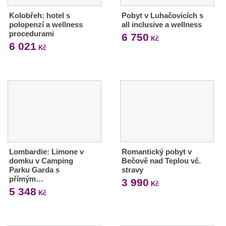
Kolobřeh: hotel s
Pobyt v Luhačovicích s
polopenzí a wellness
all inclusive a wellness
procedurami
6 750
Kč
6 021
Kč
Lombardie: Limone v
Romantický pobyt v
domku v Camping
Bečově nad Teplou vč.
Parku Garda s
stravy
přímým…
3 990
Kč
5 348
Kč