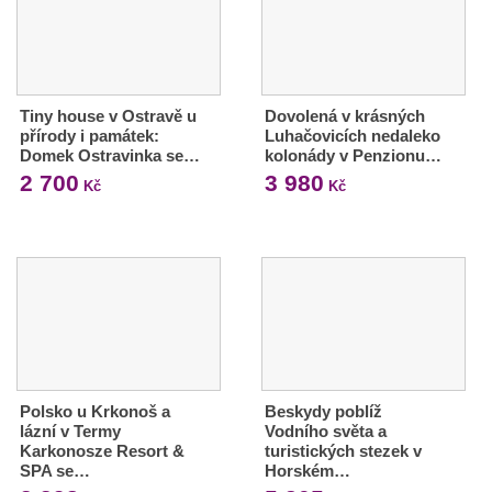
Tiny house v Ostravě u
Dovolená v krásných
přírody i památek:
Luhačovicích nedaleko
Domek Ostravinka se…
kolonády v Penzionu…
2 700
3 980
Kč
Kč
Polsko u Krkonoš a
Beskydy poblíž
lázní v Termy
Vodního světa a
Karkonosze Resort &
turistických stezek v
SPA se…
Horském…