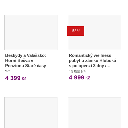
-52 %
Beskydy a Valašsko:
Romantický wellness
Horní Bečva v
pobyt u zámku Hluboká
Penzionu Staré časy
s polopenzí 3 dny /…
se…
10 500 Kč
4 999
4 399
Kč
Kč