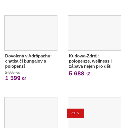
Dovolená v Adršpachu:
Kudowa-Zdrój:
chatka či bungalov s
polopenze, wellness i
polopenzí
zábava nejen pro děti
5 688
2 380 Kč
Kč
1 599
Kč
-50 %