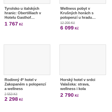
Tyrolsko u italských
Wellness pobyt v
hranic: Obertilliach v
Krušných horách s
Hotelu Gasthof…
polopenzí u hradu…
1 767
12 200 Kč
Kč
6 099
Kč
Rodinný 4* hotel v
Horský hotel v srdci
Zakopaném s polopenzí
Valašska: strava,
a wellness
wellness i kola
2 790
2 553 Kč
Kč
2 298
Kč