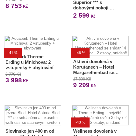
Superior *** s
8 753
Kč
dobovými pokoji,…
2 599
Kč
-41 %
-48 %
Aquapark Therme
Aktivní dovolená v
Erding u Mnichova: 2
Korutanech – Hotel
vstupenky + ubytování
Margarethenbad se…
6 776 Kč
3 998
17 800 Kč
Kč
9 299
Kč
-43 %
Slovinsko jen 400 m od
Wellness dovolená v