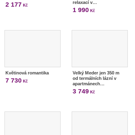
relaxací v…
2 177
Kč
1 990
Kč
Květinová romantika
Velký Meder jen 350 m
od termálních lázní v
7 730
Kč
apartmánech…
3 749
Kč