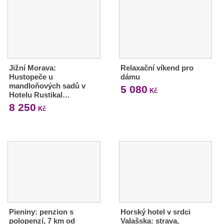
Jižní Morava:
Relaxační víkend pro
Hustopeče u
dámu
mandloňových sadů v
5 080
Kč
Hotelu Rustikal…
8 250
Kč
Pieniny: penzion s
Horský hotel v srdci
polopenzí, 7 km od
Valašska: strava,