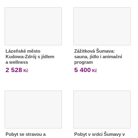
Lázeňské město
Zážitková Šumava:
Kudowa-Zdrój s jídlem
sauna, jídlo i animační
a wellness
program
2 528
5 400
Kč
Kč
Pobyt se stravou a
Pobyt v srdci Šumavy v