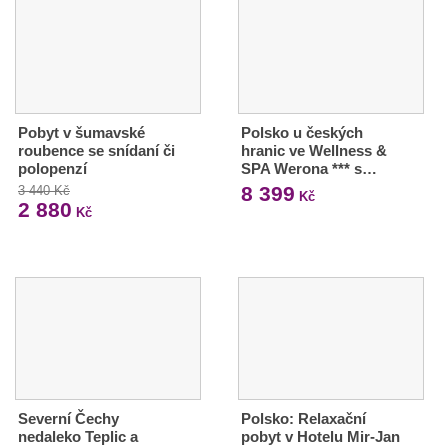
Pobyt v šumavské
Polsko u českých
roubence se snídaní či
hranic ve Wellness &
polopenzí
SPA Werona *** s…
8 399
3 440 Kč
Kč
2 880
Kč
Severní Čechy
Polsko: Relaxační
nedaleko Teplic a
pobyt v Hotelu Mir-Jan