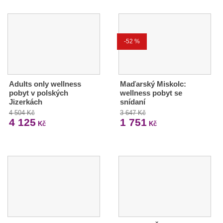
-52 %
Adults only wellness
Maďarský Miskolc:
pobyt v polských
wellness pobyt se
Jizerkách
snídaní
4 504 Kč
3 647 Kč
4 125
1 751
Kč
Kč