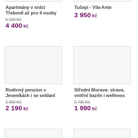
Apartmány v srdci
Tučepi - Vila Ante
Třeboně až pro 4 osoby
3 950
Kč
5 200 Kč
4 400
Kč
Rodinný penzion v
Střední Morava: strava,
Jeseníkách i se snídaní
vnitřní bazén i wellness
2 600 Kč
2 730 Kč
2 190
1 990
Kč
Kč