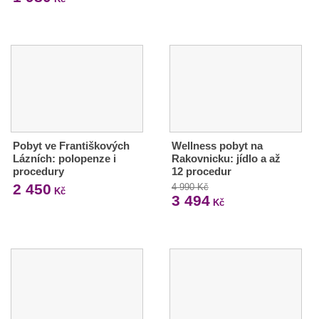
Pobyt ve Františkových
Wellness pobyt na
Lázních: polopenze i
Rakovnicku: jídlo a až
procedury
12 procedur
2 450
4 990 Kč
Kč
3 494
Kč