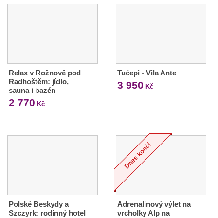
Relax v Rožnově pod
Tučepi - Vila Ante
Radhoštěm: jídlo,
3 950
Kč
sauna i bazén
2 770
Kč
Polské Beskydy a
Adrenalinový výlet na
Szczyrk: rodinný hotel
vrcholky Alp na