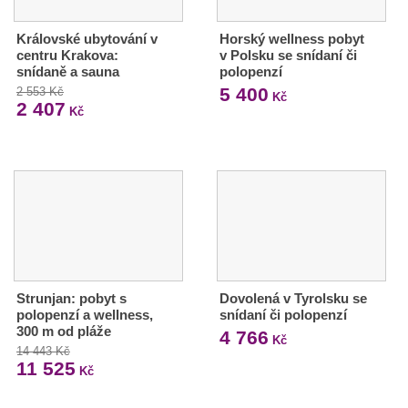
Královské ubytování v
Horský wellness pobyt
centru Krakova:
v Polsku se snídaní či
snídaně a sauna
polopenzí
5 400
2 553 Kč
Kč
2 407
Kč
Strunjan: pobyt s
Dovolená v Tyrolsku se
polopenzí a wellness,
snídaní či polopenzí
300 m od pláže
4 766
Kč
14 443 Kč
11 525
Kč