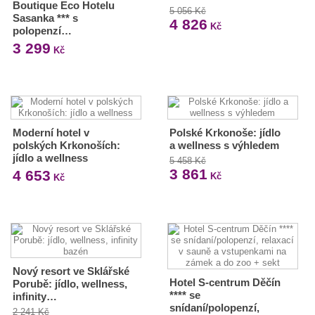
Boutique Eco Hotelu
5 056 Kč
Sasanka *** s
4 826
Kč
polopenzí…
3 299
Kč
Moderní hotel v
Polské Krkonoše: jídlo
polských Krkonoších:
a wellness s výhledem
jídlo a wellness
5 458 Kč
3 861
4 653
Kč
Kč
Nový resort ve Sklářské
Hotel S-centrum Děčín
Porubě: jídlo, wellness,
**** se
infinity…
snídaní/polopenzí,
2 241 Kč