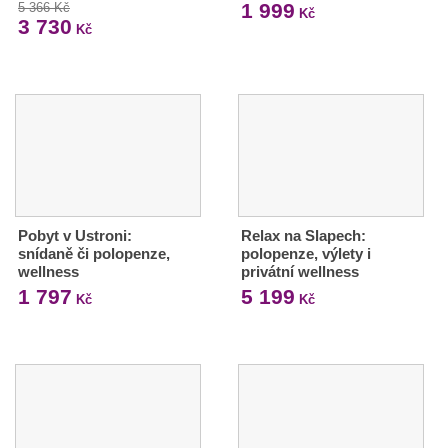
1 999
5 366 Kč
Kč
3 730
Kč
Pobyt v Ustroni:
Relax na Slapech:
snídaně či polopenze,
polopenze, výlety i
wellness
privátní wellness
1 797
5 199
Kč
Kč