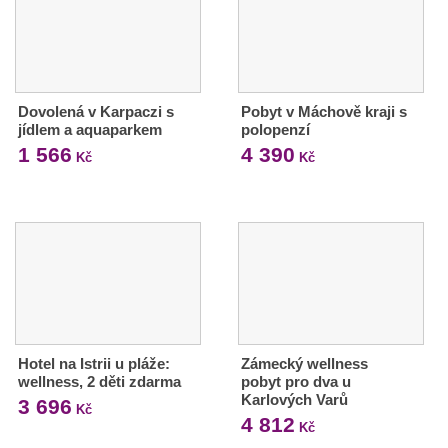
Dovolená v Karpaczi s
Pobyt v Máchově kraji s
jídlem a aquaparkem
polopenzí
1 566
4 390
Kč
Kč
Hotel na Istrii u pláže:
Zámecký wellness
wellness, 2 děti zdarma
pobyt pro dva u
Karlových Varů
3 696
Kč
4 812
Kč