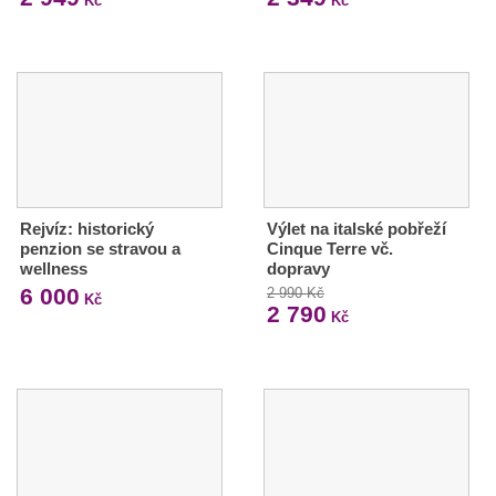
Kč
Kč
Rejvíz: historický
Výlet na italské pobřeží
penzion se stravou a
Cinque Terre vč.
wellness
dopravy
6 000
2 990 Kč
Kč
2 790
Kč