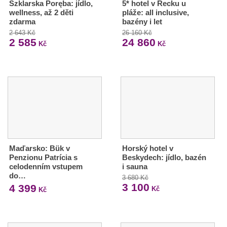
Szklarska Poręba: jídlo,
5* hotel v Řecku u
wellness, až 2 děti
pláže: all inclusive,
zdarma
bazény i let
2 643 Kč
26 160 Kč
2 585
24 860
Kč
Kč
Maďarsko: Bük v
Horský hotel v
Penzionu Patrícia s
Beskydech: jídlo, bazén
celodenním vstupem
i sauna
do…
3 680 Kč
3 100
4 399
Kč
Kč