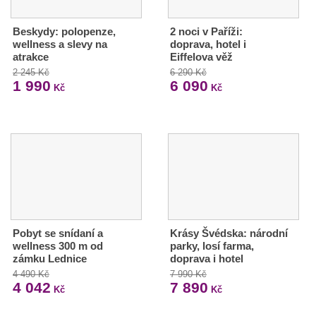
Beskydy: polopenze,
2 noci v Paříži:
wellness a slevy na
doprava, hotel i
atrakce
Eiffelova věž
2 245 Kč
6 290 Kč
1 990
6 090
Kč
Kč
Pobyt se snídaní a
Krásy Švédska: národní
wellness 300 m od
parky, losí farma,
zámku Lednice
doprava i hotel
4 490 Kč
7 990 Kč
4 042
7 890
Kč
Kč