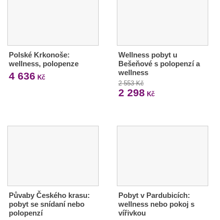
Polské Krkonoše:
Wellness pobyt u
wellness, polopenze
Bešeňové s polopenzí a
wellness
4 636
Kč
2 553 Kč
2 298
Kč
Půvaby Českého krasu:
Pobyt v Pardubicích:
pobyt se snídaní nebo
wellness nebo pokoj s
polopenzí
vířivkou