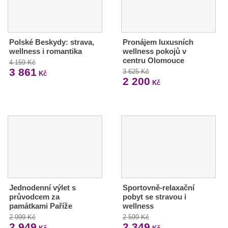
Polské Beskydy: strava,
Pronájem luxusních
wellness i romantika
wellness pokojů v
centru Olomouce
4 159 Kč
3 861
3 625 Kč
Kč
2 200
Kč
Jednodenní výlet s
Sportovně-relaxační
průvodcem za
pobyt se stravou i
památkami Paříže
wellness
2 999 Kč
2 599 Kč
2 949
2 349