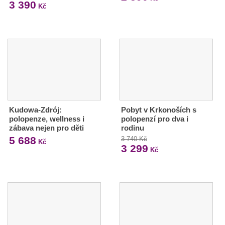
3 390
Kč
Kudowa-Zdrój:
Pobyt v Krkonoších s
polopenze, wellness i
polopenzí pro dva i
zábava nejen pro děti
rodinu
5 688
3 740 Kč
Kč
3 299
Kč