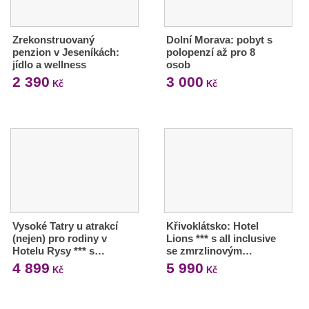
Zrekonstruovaný
Dolní Morava: pobyt s
penzion v Jeseníkách:
polopenzí až pro 8
jídlo a wellness
osob
2 390
3 000
Kč
Kč
Vysoké Tatry u atrakcí
Křivoklátsko: Hotel
(nejen) pro rodiny v
Lions *** s all inclusive
Hotelu Rysy *** s…
se zmrzlinovým…
4 899
5 990
Kč
Kč