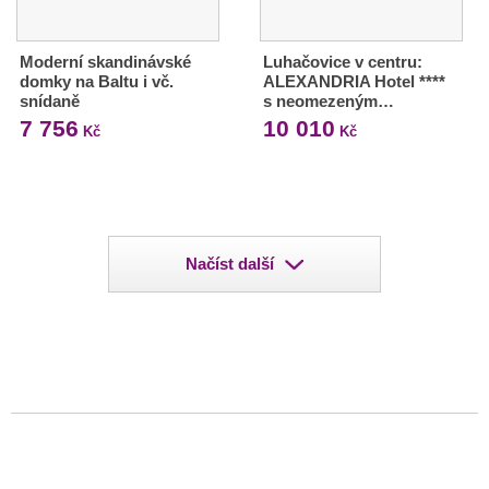
Moderní skandinávské
Luhačovice v centru:
domky na Baltu i vč.
ALEXANDRIA Hotel ****
snídaně
s neomezeným…
7 756
10 010
Kč
Kč
Načíst další