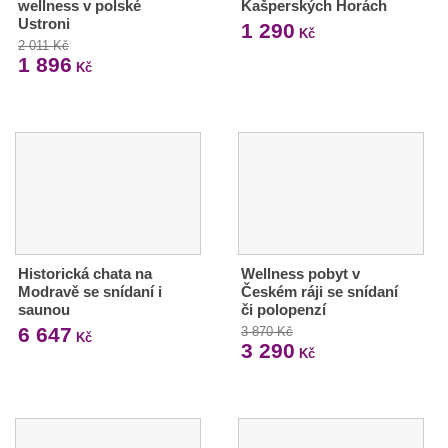
wellness v polské
Kašperských Horách
Ustroni
1 290
Kč
2 011 Kč
1 896
Kč
Historická chata na
Wellness pobyt v
Modravě se snídaní i
Českém ráji se snídaní
saunou
či polopenzí
6 647
3 870 Kč
Kč
3 290
Kč