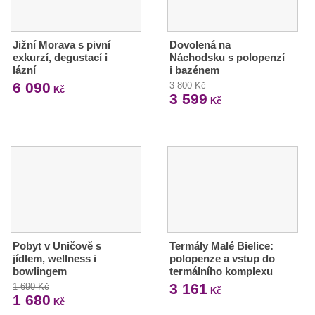
Jižní Morava s pivní
Dovolená na
exkurzí, degustací i
Náchodsku s polopenzí
lázní
i bazénem
6 090
3 800 Kč
Kč
3 599
Kč
Pobyt v Uničově s
Termály Malé Bielice:
jídlem, wellness i
polopenze a vstup do
bowlingem
termálního komplexu
3 161
1 690 Kč
Kč
1 680
Kč