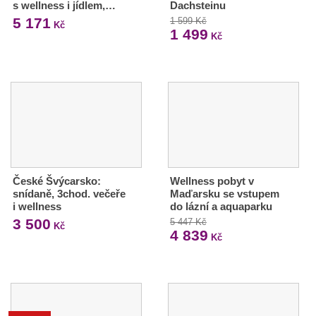
s wellness i jídlem,…
Dachsteinu
5 171
1 599 Kč
Kč
1 499
Kč
České Švýcarsko:
Wellness pobyt v
snídaně, 3chod. večeře
Maďarsku se vstupem
i wellness
do lázní a aquaparku
3 500
5 447 Kč
Kč
4 839
Kč