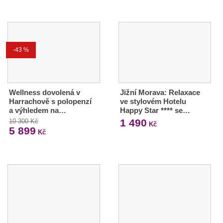
-43 %
Wellness dovolená v
Jižní Morava: Relaxace
Harrachově s polopenzí
ve stylovém Hotelu
a výhledem na…
Happy Star **** se…
1 490
10 300 Kč
Kč
5 899
Kč