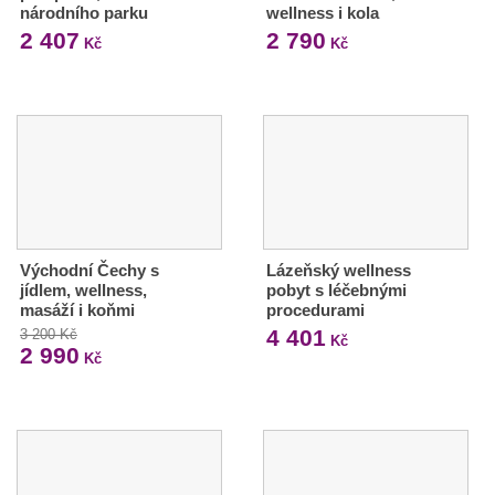
národního parku
wellness i kola
2 407
2 790
Kč
Kč
Východní Čechy s
Lázeňský wellness
jídlem, wellness,
pobyt s léčebnými
masáží i koňmi
procedurami
4 401
3 200 Kč
Kč
2 990
Kč