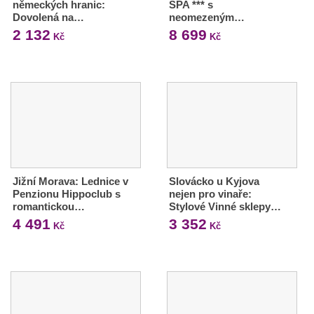
německých hranic:
SPA *** s
Dovolená na…
neomezeným…
2 132
8 699
Kč
Kč
Jižní Morava: Lednice v
Slovácko u Kyjova
Penzionu Hippoclub s
nejen pro vinaře:
romantickou…
Stylové Vinné sklepy…
4 491
3 352
Kč
Kč