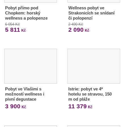
Pobyt přímo pod
Wellness pobyt ve
Chopkem: horský
Strakonicích se snídaní
wellness a polopenze
či polopenzí
6 054 Kč
2 490 Kč
5 811
2 090
Kč
Kč
Pobyt ve Vlašimi s
Istrie: pobyt ve 4*
možností wellness i
hotelu se stravou, 150
pivní degustace
m od pláže
3 900
11 379
Kč
Kč