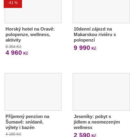
-41 %
Horský hotel na Oravě:
10denní zájezd na
polopenze, wellness,
Makarskou riviéru s
aktivity
polopenzí
9 990
8 364 Kč
Kč
4 960
Kč
Příjemný penzion na
Jeseníky: pobyt s
Šumavě: snídaně,
jídlem a neomezeným
výlety i bazén
wellness
2 590
4 180 Kč
Kč