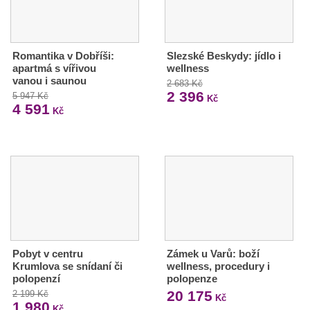
Romantika v Dobříši:
Slezské Beskydy: jídlo i
apartmá s vířivou
wellness
vanou i saunou
2 683 Kč
2 396
5 947 Kč
Kč
4 591
Kč
Pobyt v centru
Zámek u Varů: boží
Krumlova se snídaní či
wellness, procedury i
polopenzí
polopenze
20 175
2 199 Kč
Kč
1 980
Kč