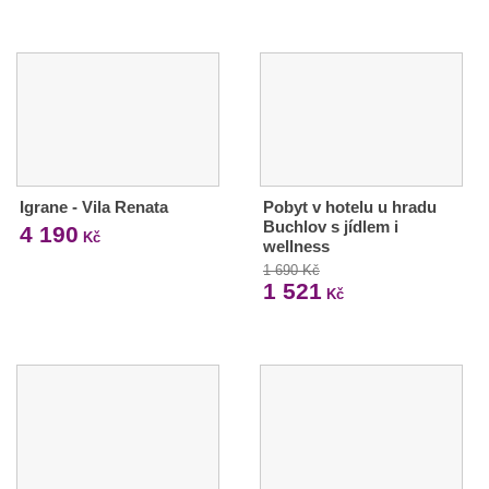
Igrane - Vila Renata
Pobyt v hotelu u hradu
Buchlov s jídlem i
4 190
Kč
wellness
1 690 Kč
1 521
Kč