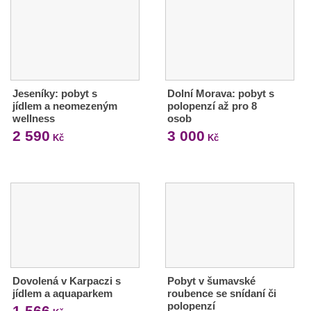
Jeseníky: pobyt s
Dolní Morava: pobyt s
jídlem a neomezeným
polopenzí až pro 8
wellness
osob
2 590
3 000
Kč
Kč
Dovolená v Karpaczi s
Pobyt v šumavské
jídlem a aquaparkem
roubence se snídaní či
polopenzí
1 566