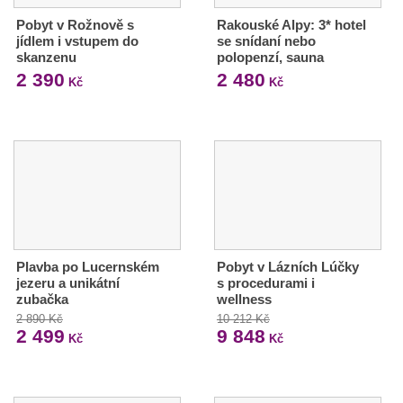
Pobyt v Rožnově s
Rakouské Alpy: 3* hotel
jídlem i vstupem do
se snídaní nebo
skanzenu
polopenzí, sauna
2 390
2 480
Kč
Kč
Plavba po Lucernském
Pobyt v Lázních Lúčky
jezeru a unikátní
s procedurami i
zubačka
wellness
2 890 Kč
10 212 Kč
2 499
9 848
Kč
Kč