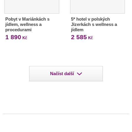
Pobyt v Mariánkách s
5* hotel v polských
jídlem, wellness a
Jizerkách s wellness a
procedurami
jídlem
1 890
2 585
Kč
Kč
Načíst další