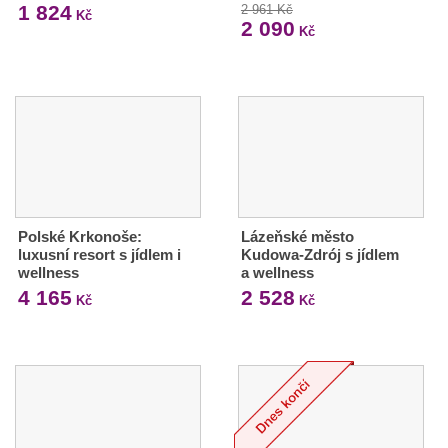
1 824
2 961 Kč
Kč
2 090
Kč
Polské Krkonoše:
Lázeňské město
luxusní resort s jídlem i
Kudowa-Zdrój s jídlem
wellness
a wellness
4 165
2 528
Kč
Kč