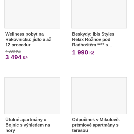
Wellness pobyt na
Beskydy: Ibis Styles
Rakovnicku: jídlo a až
Relax Rožnov pod
12 procedur
Radhoštěm **** s…
1 990
4 990 Kč
Kč
3 494
Kč
Útulné apartmány u
Odpočinek v Mikulově:
Bojnic s výhledem na
prémiové apartmány s
hory
terasou