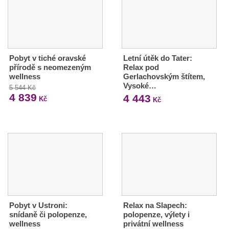
Pobyt v tiché oravské
Letní útěk do Tater:
přírodě s neomezeným
Relax pod
wellness
Gerlachovským štítem,
Vysoké…
5 544 Kč
4 839
4 443
Kč
Kč
Pobyt v Ustroni:
Relax na Slapech:
snídaně či polopenze,
polopenze, výlety i
wellness
privátní wellness