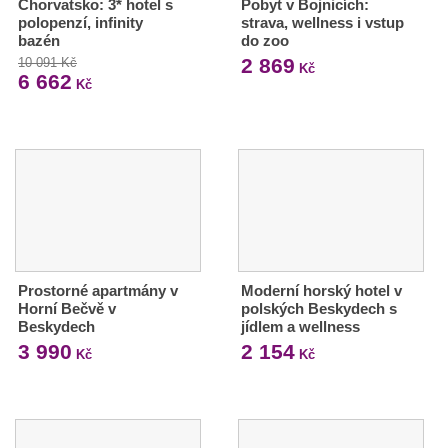
Chorvatsko: 3* hotel s
Pobyt v Bojnicích:
polopenzí, infinity
strava, wellness i vstup
bazén
do zoo
2 869
10 091 Kč
Kč
6 662
Kč
Prostorné apartmány v
Moderní horský hotel v
Horní Bečvě v
polských Beskydech s
Beskydech
jídlem a wellness
3 990
2 154
Kč
Kč