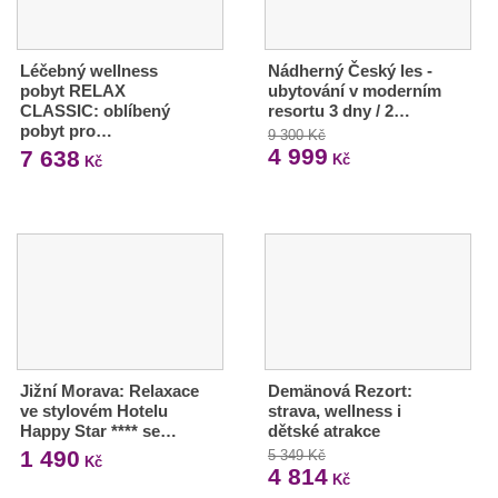
Léčebný wellness
Nádherný Český les -
pobyt RELAX
ubytování v moderním
CLASSIC: oblíbený
resortu 3 dny / 2…
pobyt pro…
9 300 Kč
4 999
7 638
Kč
Kč
Jižní Morava: Relaxace
Demänová Rezort:
ve stylovém Hotelu
strava, wellness i
Happy Star **** se…
dětské atrakce
1 490
5 349 Kč
Kč
4 814
Kč