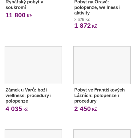
Rybářský pobyt v
Pobyt na Oravě:
soukromí
polopenze, wellness i
aktivity
11 800
Kč
2 626 Kč
1 872
Kč
Zámek u Varů: boží
Pobyt ve Františkových
wellness, procedury i
Lázních: polopenze i
polopenze
procedury
4 035
2 450
Kč
Kč