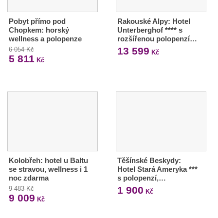
Pobyt přímo pod
Rakouské Alpy: Hotel
Chopkem: horský
Unterberghof **** s
wellness a polopenze
rozšířenou polopenzí…
13 599
6 054 Kč
Kč
5 811
Kč
Kolobřeh: hotel u Baltu
Těšínské Beskydy:
se stravou, wellness i 1
Hotel Stará Ameryka ***
noc zdarma
s polopenzí,…
1 900
9 483 Kč
Kč
9 009
Kč