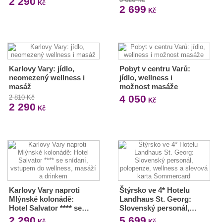
2 290
Kč
2 699
Kč
Karlovy Vary: jídlo,
Pobyt v centru Varů:
neomezený wellness i
jídlo, wellness i
masáž
možnost masáže
4 050
2 810 Kč
Kč
2 290
Kč
Karlovy Vary naproti
Štýrsko ve 4* Hotelu
Mlýnské kolonádě:
Landhaus St. Georg:
Hotel Salvator **** se…
Slovenský personál,…
2 290
5 699
Kč
Kč