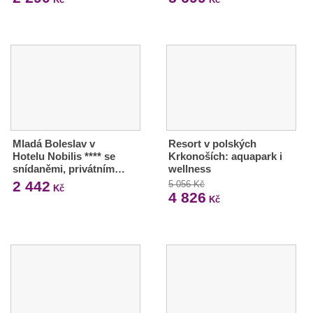
Mladá Boleslav v
Resort v polských
Hotelu Nobilis **** se
Krkonoších: aquapark i
snídaněmi, privátním…
wellness
2 442
5 056 Kč
Kč
4 826
Kč