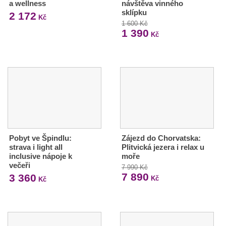
a wellness
návštěva vinného
sklípku
2 172
Kč
1 600 Kč
1 390
Kč
Pobyt ve Špindlu:
Zájezd do Chorvatska:
strava i light all
Plitvická jezera i relax u
inclusive nápoje k
moře
večeři
7 990 Kč
7 890
3 360
Kč
Kč