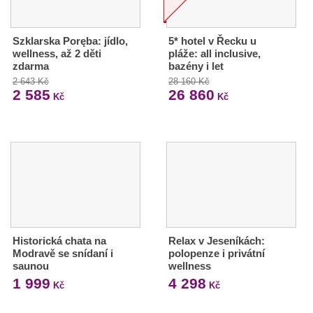
Szklarska Poręba: jídlo,
5* hotel v Řecku u
wellness, až 2 děti
pláže: all inclusive,
zdarma
bazény i let
2 643 Kč
28 160 Kč
2 585
26 860
Kč
Kč
Historická chata na
Relax v Jeseníkách:
Modravě se snídaní i
polopenze i privátní
saunou
wellness
1 999
4 298
Kč
Kč