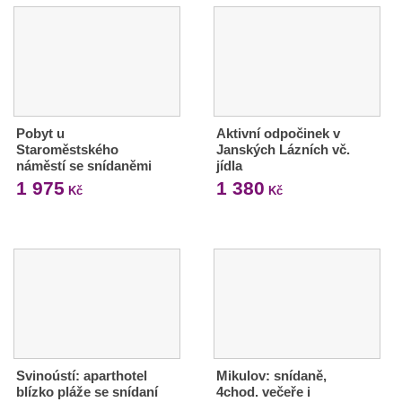
Pobyt u
Aktivní odpočinek v
Staroměstského
Janských Lázních vč.
náměstí se snídaněmi
jídla
1 975
1 380
Kč
Kč
Svinoústí: aparthotel
Mikulov: snídaně,
blízko pláže se snídaní
4chod. večeře i