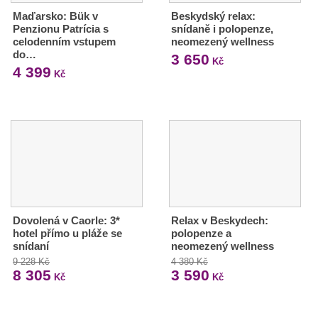
Maďarsko: Bük v
Beskydský relax:
Penzionu Patrícia s
snídaně i polopenze,
celodenním vstupem
neomezený wellness
do…
3 650
Kč
4 399
Kč
Dovolená v Caorle: 3*
Relax v Beskydech:
hotel přímo u pláže se
polopenze a
snídaní
neomezený wellness
9 228 Kč
4 380 Kč
8 305
3 590
Kč
Kč