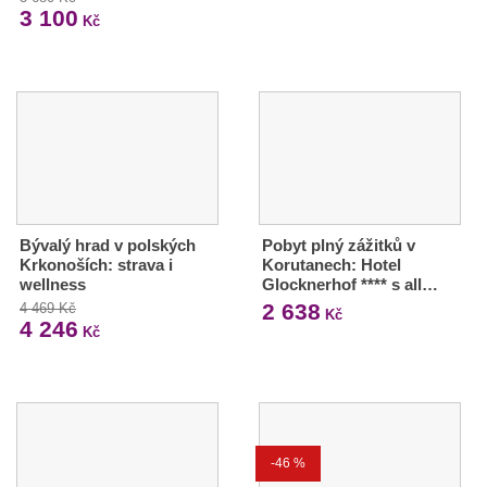
3 100
Kč
Bývalý hrad v polských
Pobyt plný zážitků v
Krkonoších: strava i
Korutanech: Hotel
wellness
Glocknerhof **** s all…
2 638
4 469 Kč
Kč
4 246
Kč
-46 %