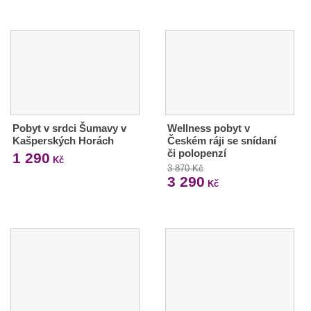
Pobyt v srdci Šumavy v
Wellness pobyt v
Kašperských Horách
Českém ráji se snídaní
či polopenzí
1 290
Kč
3 870 Kč
3 290
Kč