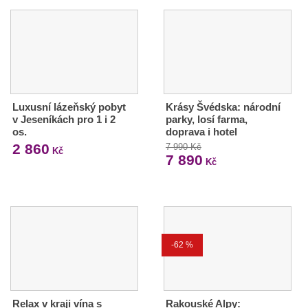
Luxusní lázeňský pobyt
Krásy Švédska: národní
v Jeseníkách pro 1 i 2
parky, losí farma,
os.
doprava i hotel
2 860
7 990 Kč
Kč
7 890
Kč
-62 %
Relax v kraji vína s
Rakouské Alpy: