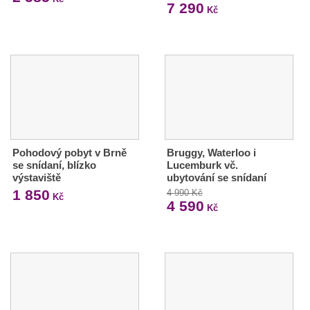
7 290
Kč
Pohodový pobyt v Brně
Bruggy, Waterloo i
se snídaní, blízko
Lucemburk vč.
výstaviště
ubytování se snídaní
1 850
4 990 Kč
Kč
4 590
Kč