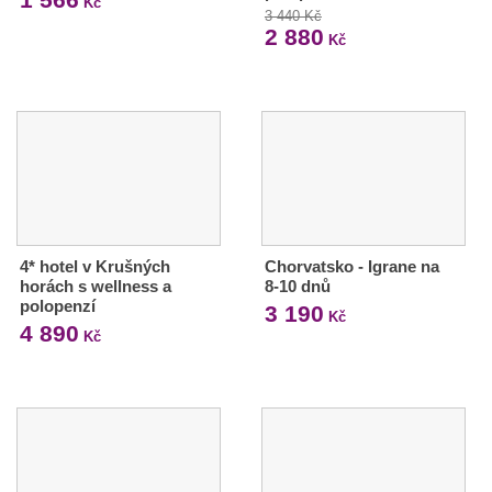
Kč
3 440 Kč
2 880
Kč
4* hotel v Krušných
Chorvatsko - Igrane na
horách s wellness a
8-10 dnů
polopenzí
3 190
Kč
4 890
Kč