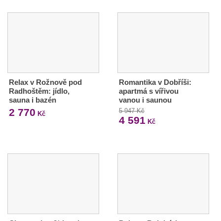
Relax v Rožnově pod
Romantika v Dobříši:
Radhoštěm: jídlo,
apartmá s vířivou
sauna i bazén
vanou i saunou
2 770
5 947 Kč
Kč
4 591
Kč