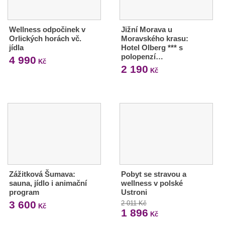
Wellness odpočinek v
Jižní Morava u
Orlických horách vč.
Moravského krasu:
jídla
Hotel Olberg *** s
polopenzí…
4 990
Kč
2 190
Kč
Zážitková Šumava:
Pobyt se stravou a
sauna, jídlo i animační
wellness v polské
program
Ustroni
3 600
2 011 Kč
Kč
1 896
Kč