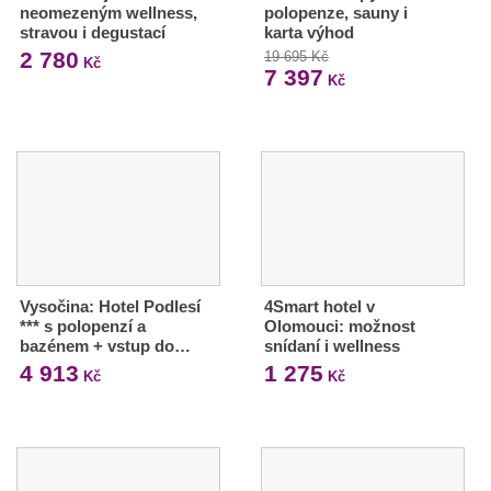
neomezeným wellness,
polopenze, sauny i
stravou i degustací
karta výhod
2 780
19 695 Kč
Kč
7 397
Kč
Vysočina: Hotel Podlesí
4Smart hotel v
*** s polopenzí a
Olomouci: možnost
bazénem + vstup do…
snídaní i wellness
4 913
1 275
Kč
Kč