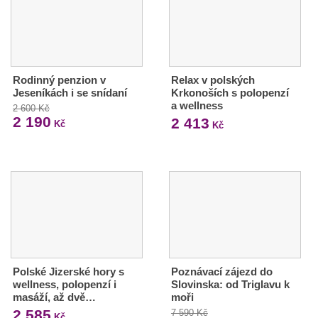
Rodinný penzion v
Relax v polských
Jeseníkách i se snídaní
Krkonoších s polopenzí
a wellness
2 600 Kč
2 190
2 413
Kč
Kč
Polské Jizerské hory s
Poznávací zájezd do
wellness, polopenzí i
Slovinska: od Triglavu k
masáží, až dvě…
moři
2 585
7 590 Kč
Kč