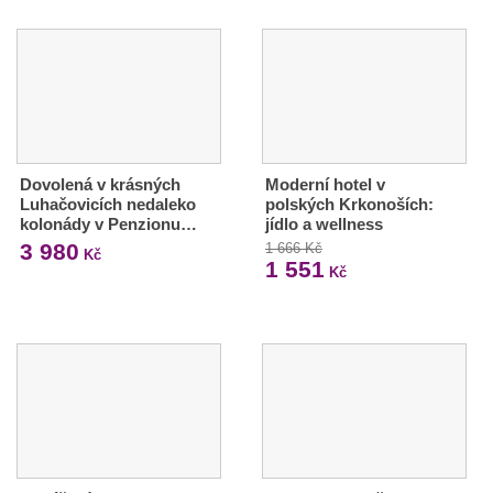
Dovolená v krásných
Moderní hotel v
Luhačovicích nedaleko
polských Krkonoších:
kolonády v Penzionu…
jídlo a wellness
3 980
1 666 Kč
Kč
1 551
Kč