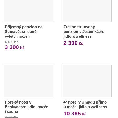
Příjemný penzion na
Zrekonstruovaný
Šumavě: snídaně,
penzion v Jeseníkách:
výlety i bazén
jídlo a wellness
2 390
4 180 Kč
Kč
3 390
Kč
Horský hotel v
4* hotel v Umagu přímo
Beskydech: jídlo, bazén
u moře: jídlo a wellness
i sauna
10 395
Kč
3 680 Kč