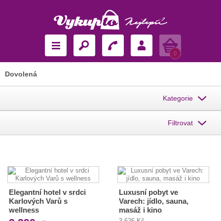
Košík
0
Dovolená
Kategorie
Filtrovat
Elegantní hotel v srdci
Luxusní pobyt ve
Karlových Varů s
Varech: jídlo, sauna,
wellness
masáž i kino
3 626 Kč