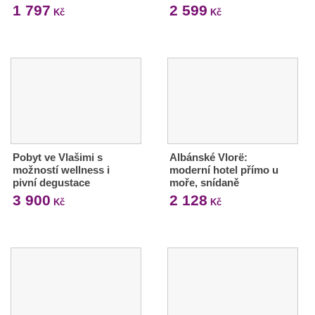
1 797
2 599
Kč
Kč
Pobyt ve Vlašimi s
Albánské Vlorë:
možností wellness i
moderní hotel přímo u
pivní degustace
moře, snídaně
3 900
2 128
Kč
Kč