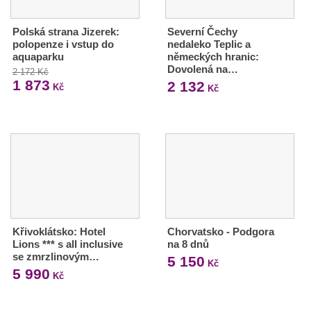
Polská strana Jizerek:
Severní Čechy
polopenze i vstup do
nedaleko Teplic a
aquaparku
německých hranic:
Dovolená na…
2 172 Kč
1 873
2 132
Kč
Kč
Křivoklátsko: Hotel
Chorvatsko - Podgora
Lions *** s all inclusive
na 8 dnů
se zmrzlinovým…
5 150
Kč
5 990
Kč