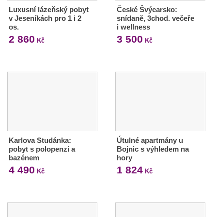
Luxusní lázeňský pobyt
České Švýcarsko:
v Jeseníkách pro 1 i 2
snídaně, 3chod. večeře
os.
i wellness
2 860
3 500
Kč
Kč
Karlova Studánka:
Útulné apartmány u
pobyt s polopenzí a
Bojnic s výhledem na
bazénem
hory
4 490
1 824
Kč
Kč