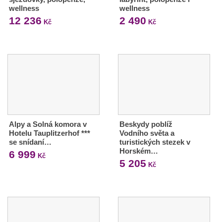
wellness
wellness
12 236
2 490
Kč
Kč
Alpy a Solná komora v
Beskydy poblíž
Hotelu Tauplitzerhof ***
Vodního světa a
se snídaní…
turistických stezek v
Horském…
6 999
Kč
5 205
Kč