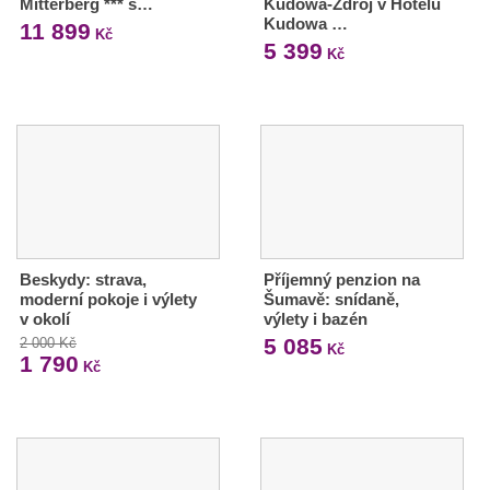
Mitterberg *** s…
Kudowa-Zdrój v Hotelu
Kudowa …
11 899
Kč
5 399
Kč
Beskydy: strava,
Příjemný penzion na
moderní pokoje i výlety
Šumavě: snídaně,
v okolí
výlety i bazén
5 085
2 000 Kč
Kč
1 790
Kč