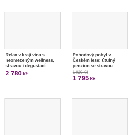
Relax v kraji vína s
Pohodový pobyt v
neomezeným wellness,
Českém lese: útulný
stravou i degustací
penzion se stravou
2 780
1 920 Kč
Kč
1 795
Kč