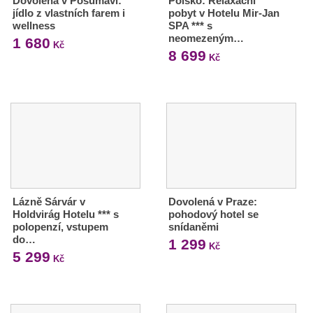
Dovolená v Pošumaví:
Polsko: Relaxační
jídlo z vlastních farem i
pobyt v Hotelu Mir-Jan
wellness
SPA *** s
neomezeným…
1 680
Kč
8 699
Kč
Lázně Sárvár v
Dovolená v Praze:
Holdvirág Hotelu *** s
pohodový hotel se
polopenzí, vstupem
snídaněmi
do…
1 299
Kč
5 299
Kč