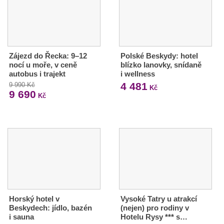
Zájezd do Řecka: 9–12
Polské Beskydy: hotel
nocí u moře, v ceně
blízko lanovky, snídaně
autobus i trajekt
i wellness
4 481
9 990 Kč
Kč
9 690
Kč
Horský hotel v
Vysoké Tatry u atrakcí
Beskydech: jídlo, bazén
(nejen) pro rodiny v
i sauna
Hotelu Rysy *** s…