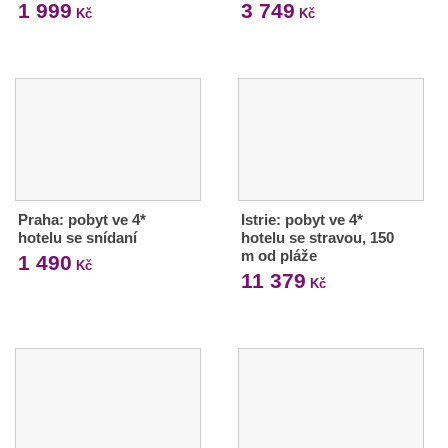
1 999
3 749
Kč
Kč
Praha: pobyt ve 4*
Istrie: pobyt ve 4*
hotelu se snídaní
hotelu se stravou, 150
m od pláže
1 490
Kč
11 379
Kč