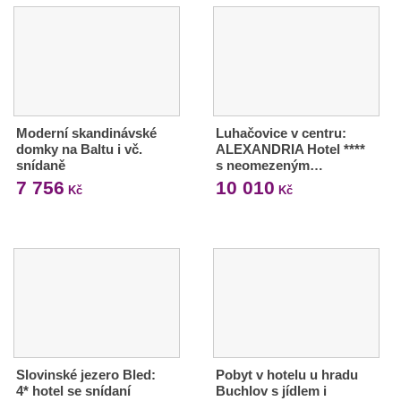
Moderní skandinávské
Luhačovice v centru:
domky na Baltu i vč.
ALEXANDRIA Hotel ****
snídaně
s neomezeným…
7 756
10 010
Kč
Kč
Slovinské jezero Bled:
Pobyt v hotelu u hradu
4* hotel se snídaní
Buchlov s jídlem i