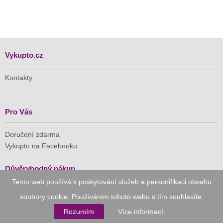
Vykupto.cz
Kontakty
Pro Vás
Doručení zdarma
Vykupto na Facebooku
Důvěryhodný nákup
Tento web používá k poskytování služeb a personifikaci obsahu
Naše společnost je členem Asociace pro elektronickou
soubory cookie. Používáním tohoto webu s tím souhlasíte.
komerci (APEK)
Rozumím
Více informací