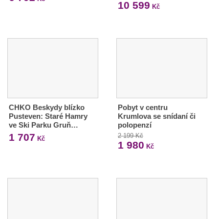
10 599
Kč
CHKO Beskydy blízko
Pobyt v centru
Pusteven: Staré Hamry
Krumlova se snídaní či
ve Ski Parku Gruň…
polopenzí
1 707
2 199 Kč
Kč
1 980
Kč