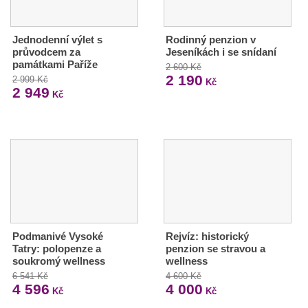
Jednodenní výlet s
Rodinný penzion v
průvodcem za
Jeseníkách i se snídaní
památkami Paříže
2 600 Kč
2 190
2 999 Kč
Kč
2 949
Kč
Podmanivé Vysoké
Rejvíz: historický
Tatry: polopenze a
penzion se stravou a
soukromý wellness
wellness
6 541 Kč
4 600 Kč
4 596
4 000
Kč
Kč