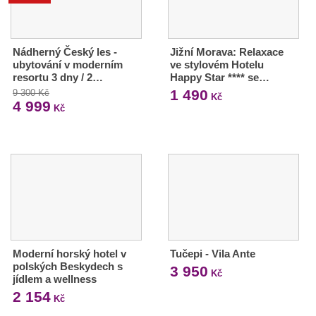
Nádherný Český les -
Jižní Morava: Relaxace
ubytování v moderním
ve stylovém Hotelu
resortu 3 dny / 2…
Happy Star **** se…
1 490
9 300 Kč
Kč
4 999
Kč
Moderní horský hotel v
Tučepi - Vila Ante
polských Beskydech s
3 950
Kč
jídlem a wellness
2 154
Kč