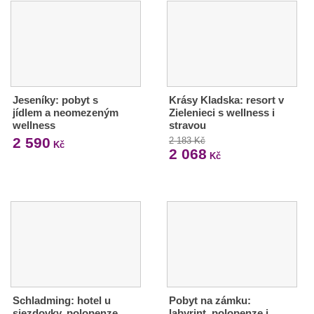
Jeseníky: pobyt s
Krásy Kladska: resort v
jídlem a neomezeným
Zielenieci s wellness i
wellness
stravou
2 590
2 183 Kč
Kč
2 068
Kč
Schladming: hotel u
Pobyt na zámku:
sjezdovky, polopenze,
labyrint, polopenze i