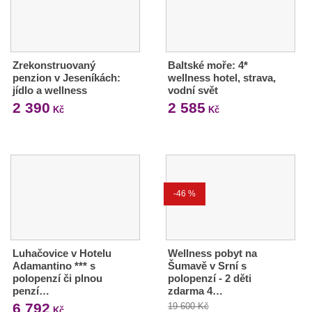
Zrekonstruovaný
Baltské moře: 4*
penzion v Jeseníkách:
wellness hotel, strava,
jídlo a wellness
vodní svět
2 390
2 585
Kč
Kč
-46 %
Luhačovice v Hotelu
Wellness pobyt na
Adamantino *** s
Šumavě v Srní s
polopenzí či plnou
polopenzí - 2 děti
penzí…
zdarma 4…
6 792
19 600 Kč
Kč