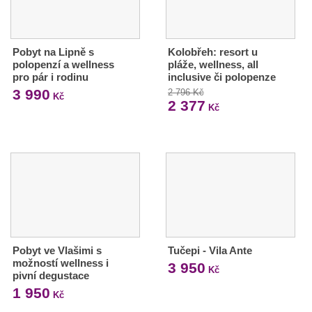
Pobyt na Lipně s
Kolobřeh: resort u
polopenzí a wellness
pláže, wellness, all
pro pár i rodinu
inclusive či polopenze
3 990
2 796 Kč
Kč
2 377
Kč
Pobyt ve Vlašimi s
Tučepi - Vila Ante
možností wellness i
3 950
Kč
pivní degustace
1 950
Kč