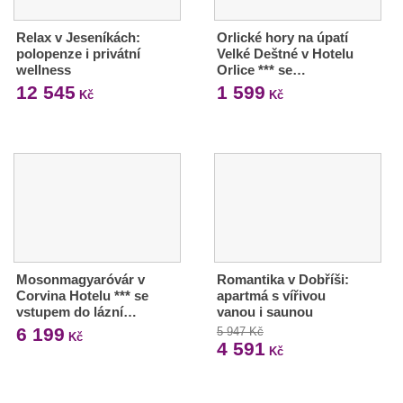
Relax v Jeseníkách:
Orlické hory na úpatí
polopenze i privátní
Velké Deštné v Hotelu
wellness
Orlice *** se…
12 545
1 599
Kč
Kč
Mosonmagyaróvár v
Romantika v Dobříši:
Corvina Hotelu *** se
apartmá s vířivou
vstupem do lázní…
vanou i saunou
6 199
5 947 Kč
Kč
4 591
Kč