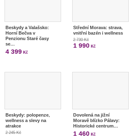
Beskydy a Valašsko:
Střední Morava: strava,
Horní Bečva v
vnitřní bazén i wellness
Penzionu Staré časy
2 730 Kč
se…
1 990
Kč
4 399
Kč
Beskydy: polopenze,
Dovolená na jižní
wellness a slevy na
Moravě blízko Pálavy:
atrakce
Historické centrum…
1 460
2 245 Kč
Kč