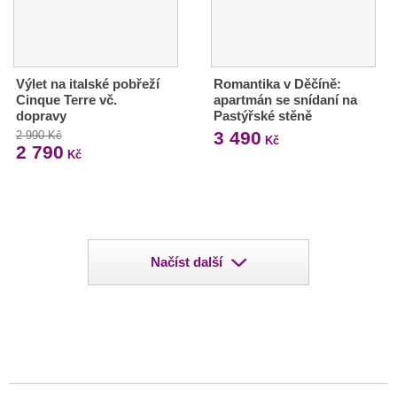
Výlet na italské pobřeží
Romantika v Děčíně:
Cinque Terre vč.
apartmán se snídaní na
dopravy
Pastýřské stěně
3 490
2 990 Kč
Kč
2 790
Kč
Načíst další