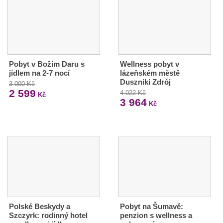
Pobyt v Božím Daru s
Wellness pobyt v
jídlem na 2-7 nocí
lázeňském městě
Duszniki Zdrój
3 000 Kč
2 599
4 022 Kč
Kč
3 964
Kč
Polské Beskydy a
Pobyt na Šumavě:
Szczyrk: rodinný hotel
penzion s wellness a