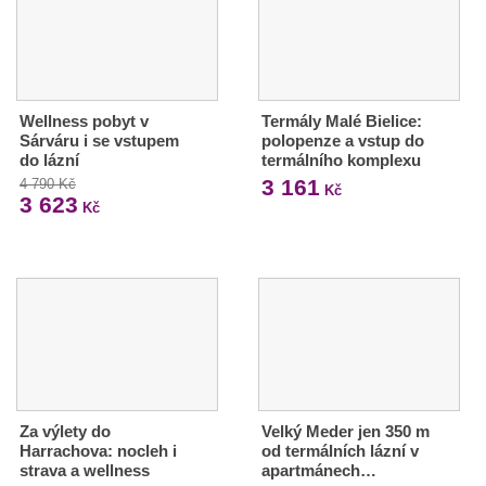
Wellness pobyt v
Termály Malé Bielice:
Sárváru i se vstupem
polopenze a vstup do
do lázní
termálního komplexu
3 161
4 790 Kč
Kč
3 623
Kč
Za výlety do
Velký Meder jen 350 m
Harrachova: nocleh i
od termálních lázní v
strava a wellness
apartmánech…