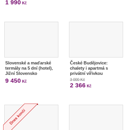
1 990
Kč
Slovenské a maďarské
České Budějovice:
termály na 5 dní (hotel),
chalety i apartmá s
Jižní Slovensko
privátní vířivkou
9 450
3 000 Kč
Kč
2 366
Kč