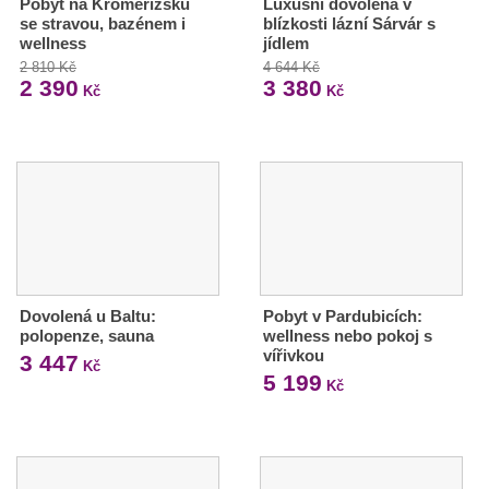
Pobyt na Kroměřížsku
Luxusní dovolená v
se stravou, bazénem i
blízkosti lázní Sárvár s
wellness
jídlem
2 810 Kč
4 644 Kč
2 390
3 380
Kč
Kč
Dovolená u Baltu:
Pobyt v Pardubicích:
polopenze, sauna
wellness nebo pokoj s
vířivkou
3 447
Kč
5 199
Kč