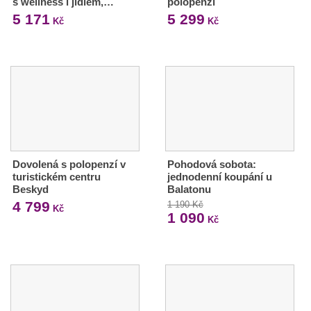
s wellness i jídlem,…
polopenzí
5 171
5 299
Kč
Kč
Dovolená s polopenzí v
Pohodová sobota:
turistickém centru
jednodenní koupání u
Beskyd
Balatonu
4 799
1 190 Kč
Kč
1 090
Kč