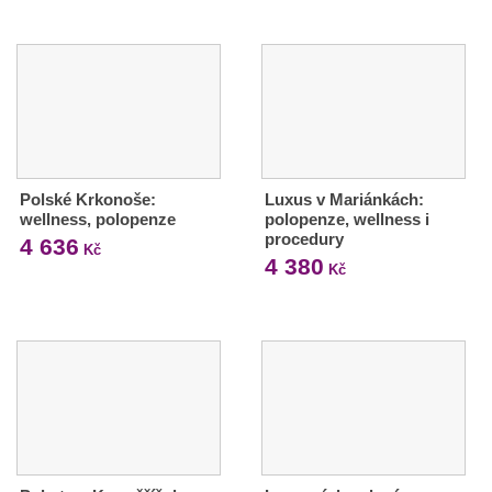
Polské Krkonoše:
Luxus v Mariánkách:
wellness, polopenze
polopenze, wellness i
procedury
4 636
Kč
4 380
Kč