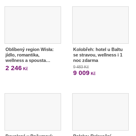
Oblíbený region Wisła:
Kolobřeh: hotel u Baltu
jídlo, romantika,
se stravou, wellness i 1
wellness a spousta…
noc zdarma
2 246
9 483 Kč
Kč
9 009
Kč