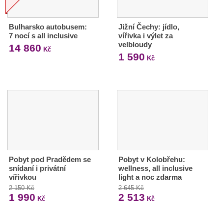
Bulharsko autobusem:
Jižní Čechy: jídlo,
7 nocí s all inclusive
vířivka i výlet za
velbloudy
14 860
Kč
1 590
Kč
Pobyt pod Pradědem se
Pobyt v Kolobřehu:
snídaní i privátní
wellness, all inclusive
vířivkou
light a noc zdarma
2 150 Kč
2 645 Kč
1 990
2 513
Kč
Kč