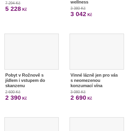
wellness
7 294 Kč
5 228
3 380 Kč
Kč
3 042
Kč
Pobyt v Rožnově s
Vinné lázně jen pro vás
jídlem i vstupem do
s neomezenou
skanzenu
konzumací vína
2 600 Kč
3 080 Kč
2 390
2 690
Kč
Kč