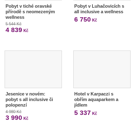
Pobyt v tiché oravské
Pobyt v Luhačovicích s
přírodě s neomezeným
all inclusive a wellness
wellness
6 750
Kč
5 544 Kč
4 839
Kč
Jesenice v novém:
Hotel v Karpaczi s
pobyt s all inclusive či
obřím aquaparkem a
polopenzí
jídlem
5 337
4 980 Kč
Kč
3 990
Kč