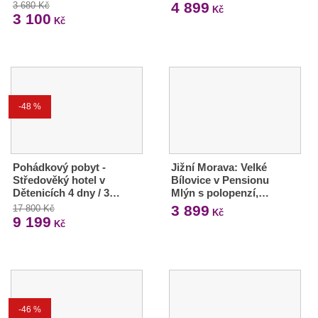
4 899
3 680 Kč
Kč
3 100
Kč
-48 %
Pohádkový pobyt -
Jižní Morava: Velké
Středověký hotel v
Bílovice v Pensionu
Dětenicích 4 dny / 3…
Mlýn s polopenzí,…
3 899
17 800 Kč
Kč
9 199
Kč
-46 %