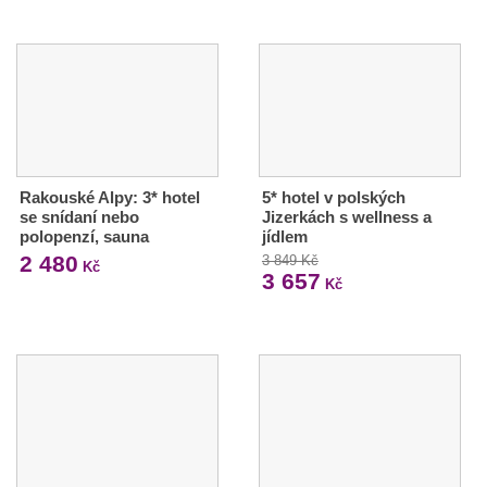
Rakouské Alpy: 3* hotel
5* hotel v polských
se snídaní nebo
Jizerkách s wellness a
polopenzí, sauna
jídlem
2 480
3 849 Kč
Kč
3 657
Kč