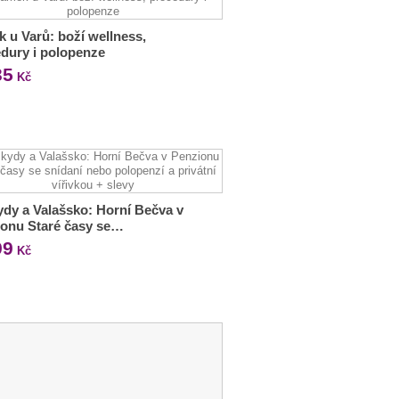
 u Varů: boží wellness,
dury i polopenze
35
Kč
dy a Valašsko: Horní Bečva v
ionu Staré časy se…
99
Kč