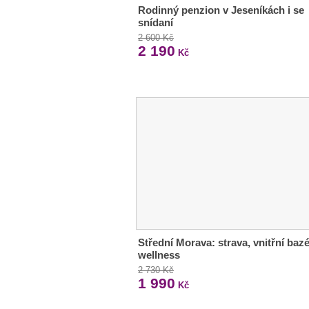
Rodinný penzion v Jeseníkách i se
snídaní
2 600 Kč
2 190
Kč
Střední Morava: strava, vnitřní bazé
wellness
2 730 Kč
1 990
Kč