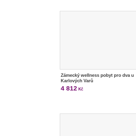
Zámecký wellness pobyt pro dva u
Karlových Varů
4 812
Kč