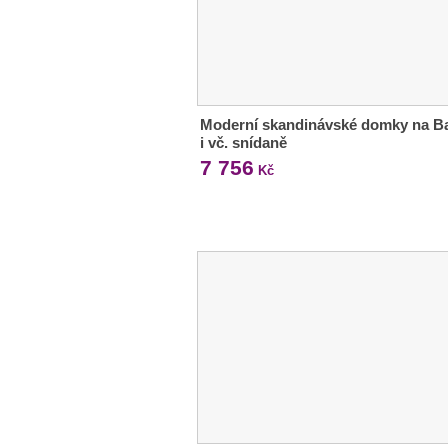
Moderní skandinávské domky na Ba
i vč. snídaně
7 756
Kč