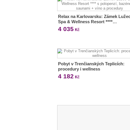
Relax na Karlovarsku: Zámek Luže
Spa & Wellness Resort ****…
4 035
Kč
Pobyt v Trenčianských Teplicích:
procedury i wellness
4 182
Kč