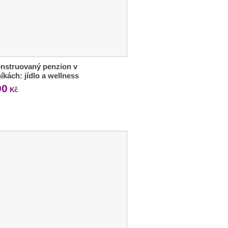
nstruovaný penzion v
íkách: jídlo a wellness
90
Kč