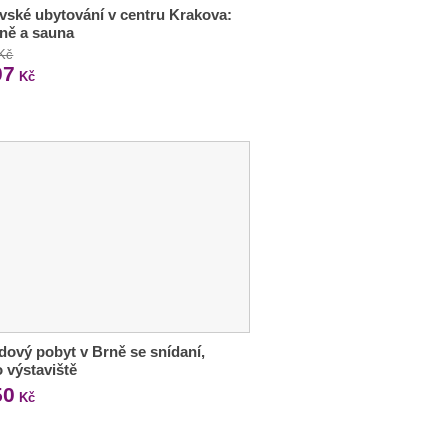
vské ubytování v centru Krakova:
ně a sauna
 Kč
07
Kč
ový pobyt v Brně se snídaní,
o výstaviště
50
Kč