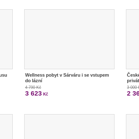
ousu
Wellness pobyt v Sárváru i se vstupem
České
do lázní
privá
4 790 Kč
3 000
3 623
2 3
Kč