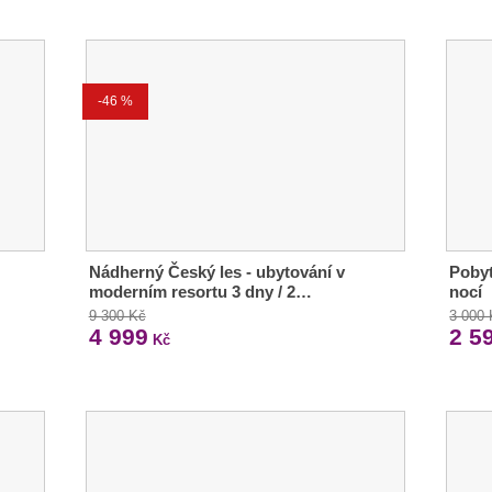
-46 %
Nádherný Český les - ubytování v
Pobyt
moderním resortu 3 dny / 2…
nocí
9 300 Kč
3 000
4 999
2 5
Kč