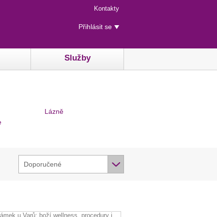
Menu
Kontakty
rychlého
Uživatelské
přístupu
Přihlásit se
menu
Služby
Lázně
e
Doporučené