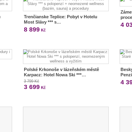
Zámek
c
Trenčianske Teplice: Pobyt v Hotelu
proce
Most Slávy *** s…
4 0
8 899
Kč
Polské Krkonoše v lázeňském městě
Besky
Karpacz: Hotel Nowa Ski ***…
Penz
4 3
3 799 Kč
3 699
Kč