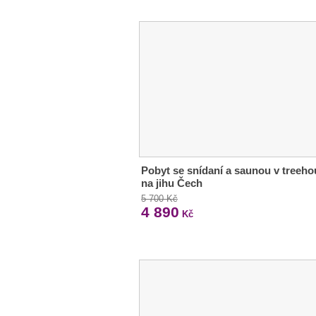
Pobyt se snídaní a saunou v treeh
na jihu Čech
5 700 Kč
4 890
Kč