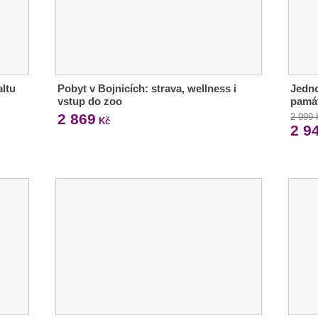
ltu
Pobyt v Bojnicích: strava, wellness i
Jedno
vstup do zoo
pamá
2 869
2 999
Kč
2 9