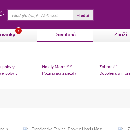
Vyhledávání
Hledat
5
ovinky
Dovolená
Zboží
s pobyty
Hotely Morris****
Zahraničí
vé pobyty
Poznávací zájezdy
Dovolená u moř