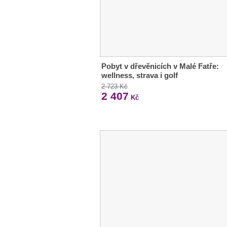
Pobyt v dřevěnicích v Malé Fatře:
wellness, strava i golf
2 723 Kč
2 407
Kč