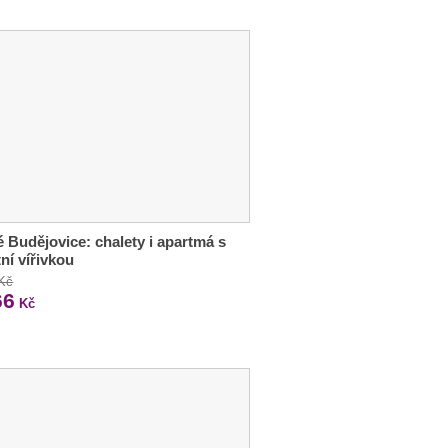
 Budějovice: chalety i apartmá s
tní vířivkou
 Kč
66
Kč