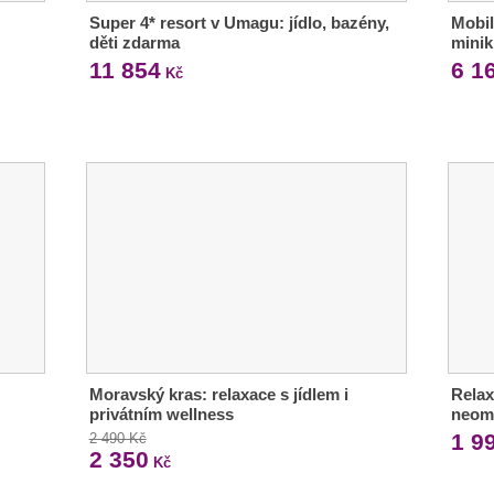
Super 4* resort v Umagu: jídlo, bazény,
Mobil
děti zdarma
mini
11 854
6 1
Kč
Moravský kras: relaxace s jídlem i
Relax
privátním wellness
neom
1 9
2 490 Kč
2 350
Kč