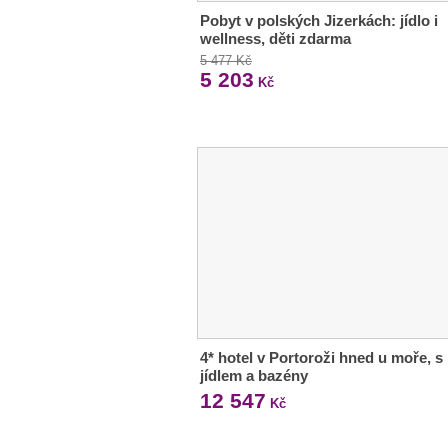
Pobyt v polských Jizerkách: jídlo i
wellness, děti zdarma
5 477 Kč
5 203
Kč
4* hotel v Portoroži hned u moře, s
jídlem a bazény
12 547
Kč