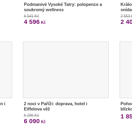
Podmanivé Vysoké Tatry: polopenze a
Králo
soukromý wellness
snída
6 541 Kč
2 553
4 596
2 4
Kč
n i
2 noci v Paříži: doprava, hotel i
Pohod
Eiffelova věž
blízk
1 8
6 290 Kč
6 090
Kč