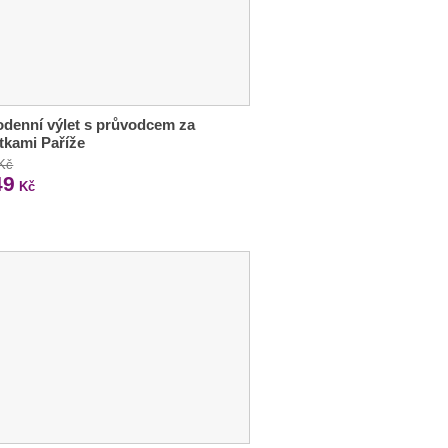
denní výlet s průvodcem za
tkami Paříže
 Kč
49
Kč