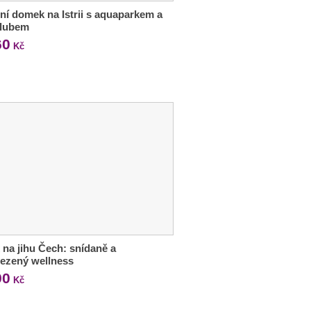
ní domek na Istrii s aquaparkem a
klubem
60
Kč
 na jihu Čech: snídaně a
ezený wellness
90
Kč