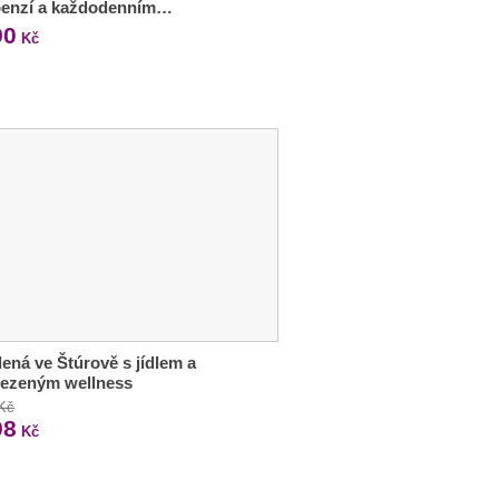
penzí a každodenním…
90
Kč
ená ve Štúrově s jídlem a
ezeným wellness
 Kč
98
Kč