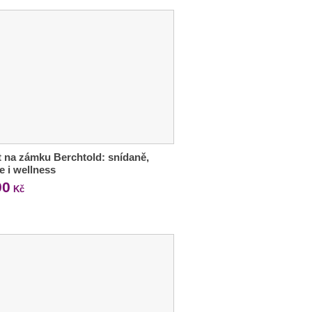
 na zámku Berchtold: snídaně,
e i wellness
90
Kč