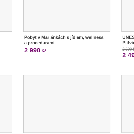
Pobyt v Mariánkách s jídlem, wellness
UNES
a procedurami
Plitv
2 990
2 690
Kč
2 4