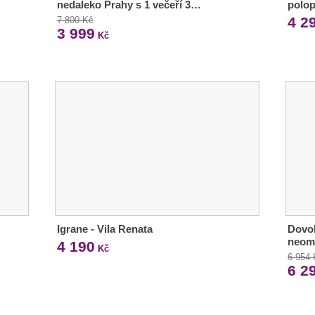
nedaleko Prahy s 1 večeří 3…
polo
4 2
7 800 Kč
3 999
Kč
Igrane - Vila Renata
Dovol
neom
4 190
Kč
6 954
6 2