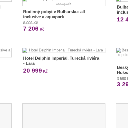
i
Bulha
Rodinný pobyt v Bulharsku: all
inclu
inclusive a aquapark
12 
8 006 Kč
7 206
Kč
Hotel Delphin Imperial, Turecká riviéra
- Lara
Besky
20 999
Kč
Hukva
3 590
3 2