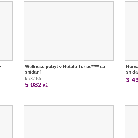
v
Wellness pobyt v Hotelu Turiec**** se
Roman
snídaní
snída
3 4
5 787 Kč
5 082
Kč