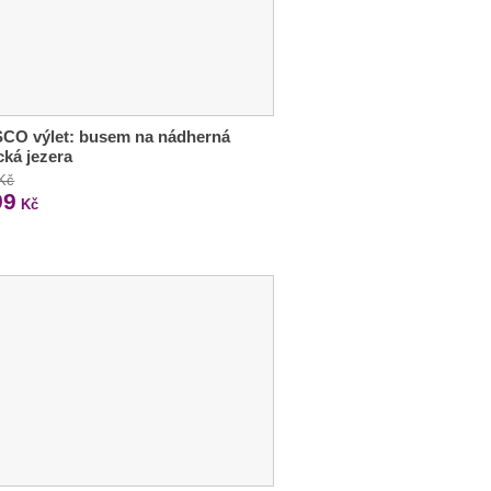
CO výlet: busem na nádherná
ická jezera
 Kč
99
Kč