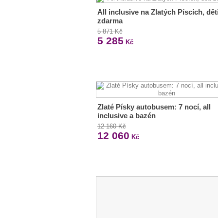
All inclusive na Zlatých Píscích, dět
zdarma
5 871 Kč
5 285
Kč
Zlaté Písky autobusem: 7 nocí, all
inclusive a bazén
12 160 Kč
12 060
Kč