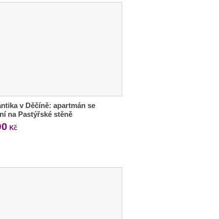
tika v Děčíně: apartmán se
ní na Pastýřské stěně
90
Kč