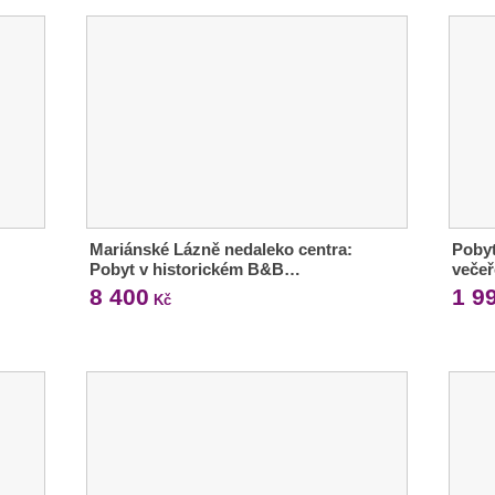
Mariánské Lázně nedaleko centra:
Pobyt
Pobyt v historickém B&B…
večeř
8 400
1 9
Kč