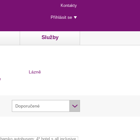
Menu
Kontakty
rychlého
Uživatelské
přístupu
Přihlásit se
menu
Služby
Lázně
e
Doporučené