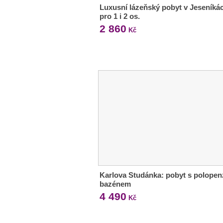
Luxusní lázeňský pobyt v Jeseníká
pro 1 i 2 os.
2 860
Kč
Karlova Studánka: pobyt s polopen
bazénem
4 490
Kč