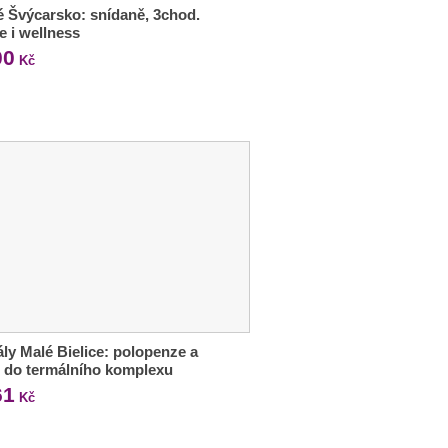
 Švýcarsko: snídaně, 3chod.
e i wellness
00
Kč
ly Malé Bielice: polopenze a
 do termálního komplexu
61
Kč