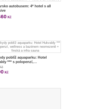
rsko autobusem: 4* hotel s all
sive
460
Kč
dy poblíž aquaparku: Hotel
ldy *** s polopenzí,…
 Kč
90
Kč