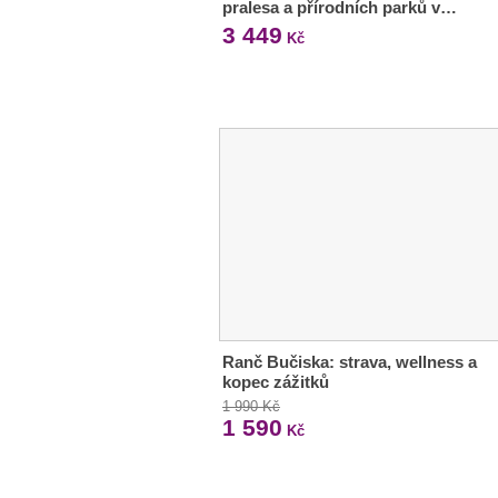
pralesa a přírodních parků v…
3 449
Kč
Ranč Bučiska: strava, wellness a
kopec zážitků
1 990 Kč
1 590
Kč