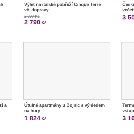
ch
Výlet na italské pobřeží Cinque Terre
České
vč. dopravy
večeř
3 5
2 990 Kč
2 790
Kč
zí a
Útulné apartmány u Bojnic s výhledem
Termá
na hory
vstup
1 824
3 1
Kč