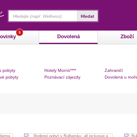
Vyhledávání
Hledat
5
ovinky
Dovolená
Zboží
s pobyty
Hotely Morris****
Zahraničí
vé pobyty
Poznávací zájezdy
Dovolená u moř