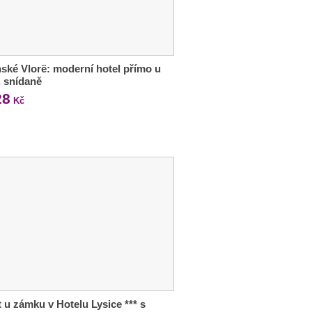
ské Vlorë: moderní hotel přímo u
 snídaně
28
Kč
 u zámku v Hotelu Lysice *** s