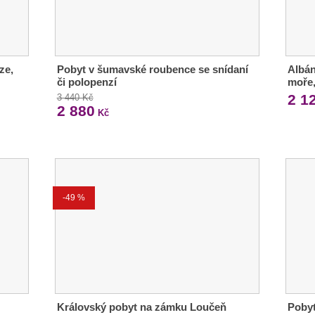
ze,
Pobyt v šumavské roubence se snídaní
Albán
či polopenzí
moře,
2 1
3 440 Kč
2 880
Kč
-49 %
Královský pobyt na zámku Loučeň
Pobyt