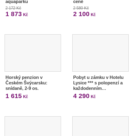
aquaparku
ceně
2 172 Kč
2 580 Kč
1 873
2 100
Kč
Kč
Horský penzion v
Pobyt u zámku v Hotelu
Českém Švýcarsku:
Lysice *** s polopenzí a
snídaně, 2-9 os.
každodenním…
1 615
4 290
Kč
Kč