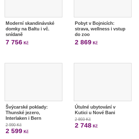
Moderní skandinávské
Pobyt v Bojnicích:
domky na Baltu i vč.
strava, wellness i vstup
snídaně
do zoo
7 756
2 869
Kč
Kč
Švýcarské poklady:
Útulné ubytování v
Thunské jezero,
Kutici u Nové Bani
Interlaken i Bern
2 893 Kč
2 748
2 990 Kč
Kč
2 599
Kč