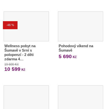
-46 %
Wellness pobyt na
Pohodový víkend na
Šumavě v Srní s
Šumavě
polopenzí - 2 děti
5 690
Kč
zdarma 4…
19 600 Kč
10 599
Kč