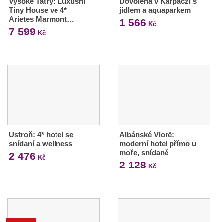
Vysoké Tatry: Luxusní
Dovolená v Karpaczi s
Tiny House ve 4*
jídlem a aquaparkem
Arietes Marmont…
1 566
Kč
7 599
Kč
Ustroň: 4* hotel se
Albánské Vlorë:
snídaní a wellness
moderní hotel přímo u
moře, snídaně
2 476
Kč
2 128
Kč