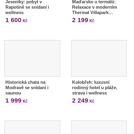
Jeseníky: pobyt v
Maďarsko u termálů:
Rapotíně se snídaní i
Relaxace v moderním
wellness
Thermal Villapark…
1 600
2 199
Kč
Kč
Historická chata na
Kolobřeh: luxusní
Modravě se snídaní i
rodinný hotel u pláže,
saunou
strava i wellness
1 999
2 249
Kč
Kč