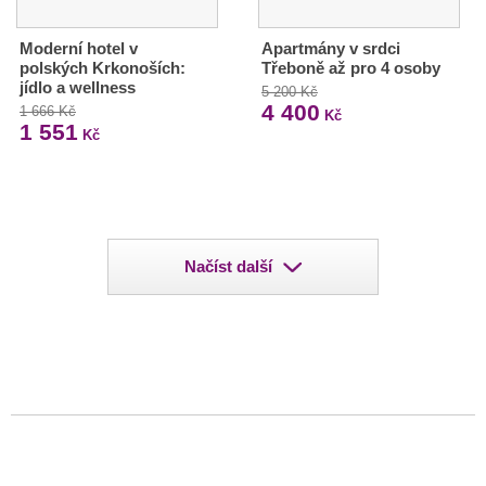
Moderní hotel v
Apartmány v srdci
polských Krkonoších:
Třeboně až pro 4 osoby
jídlo a wellness
5 200 Kč
4 400
1 666 Kč
Kč
1 551
Kč
Načíst další