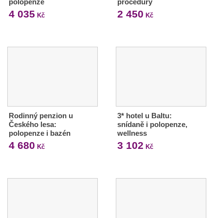
polopenze
procedury
4 035
2 450
Kč
Kč
Rodinný penzion u
3* hotel u Baltu:
Českého lesa:
snídaně i polopenze,
polopenze i bazén
wellness
4 680
3 102
Kč
Kč