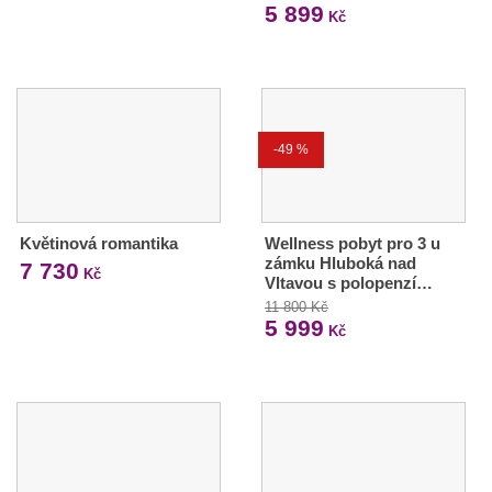
5 899
Kč
-49 %
Květinová romantika
Wellness pobyt pro 3 u
zámku Hluboká nad
7 730
Kč
Vltavou s polopenzí…
11 800 Kč
5 999
Kč