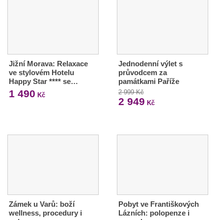
Jižní Morava: Relaxace
Jednodenní výlet s
ve stylovém Hotelu
průvodcem za
Happy Star **** se…
památkami Paříže
1 490
2 999 Kč
Kč
2 949
Kč
Zámek u Varů: boží
Pobyt ve Františkových
wellness, procedury i
Lázních: polopenze i