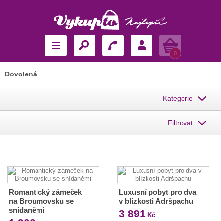
Košík
0
Dovolená
Kategorie
Filtrovat
Romantický zámeček
Luxusní pobyt pro dva
na Broumovsku se
v blízkosti Adršpachu
snídaněmi
3 891
Kč