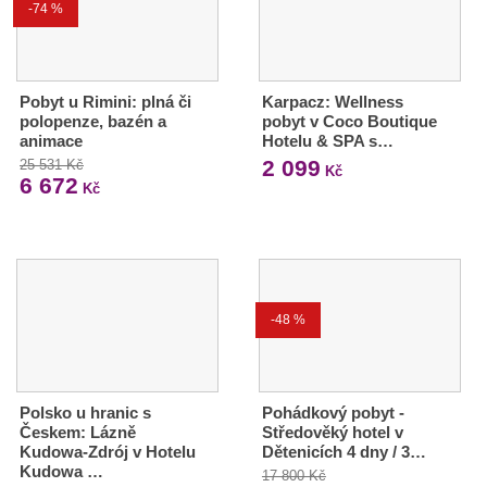
-74 %
Pobyt u Rimini: plná či
Karpacz: Wellness
polopenze, bazén a
pobyt v Coco Boutique
animace
Hotelu & SPA s…
2 099
25 531 Kč
Kč
6 672
Kč
-48 %
Polsko u hranic s
Pohádkový pobyt -
Českem: Lázně
Středověký hotel v
Kudowa-Zdrój v Hotelu
Dětenicích 4 dny / 3…
Kudowa …
17 800 Kč