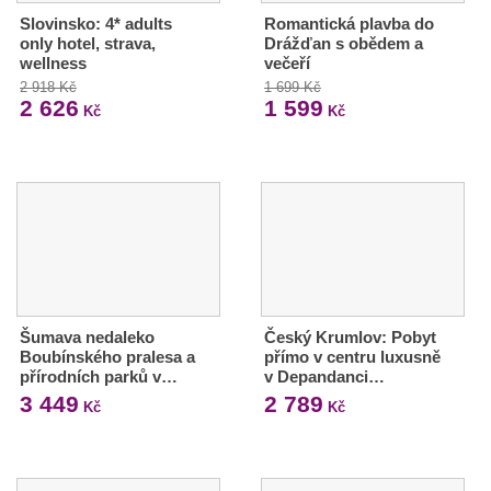
Slovinsko: 4* adults
Romantická plavba do
only hotel, strava,
Drážďan s obědem a
wellness
večeří
2 918 Kč
1 699 Kč
2 626
1 599
Kč
Kč
Šumava nedaleko
Český Krumlov: Pobyt
Boubínského pralesa a
přímo v centru luxusně
přírodních parků v…
v Depandanci…
3 449
2 789
Kč
Kč