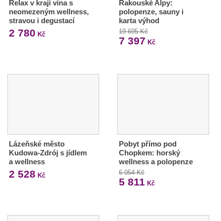
Relax v kraji vína s
Rakouské Alpy:
neomezeným wellness,
polopenze, sauny i
stravou i degustací
karta výhod
2 780
19 695 Kč
Kč
7 397
Kč
Lázeňské město
Pobyt přímo pod
Kudowa-Zdrój s jídlem
Chopkem: horský
a wellness
wellness a polopenze
2 528
6 054 Kč
Kč
5 811
Kč