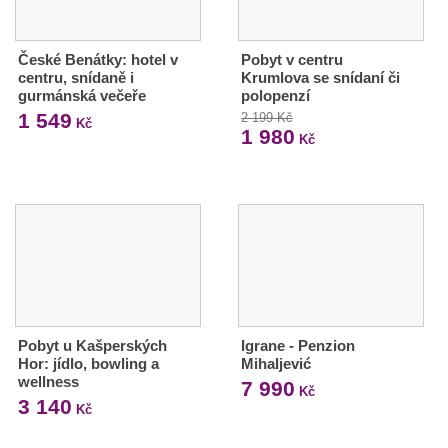
České Benátky: hotel v
Pobyt v centru
centru, snídaně i
Krumlova se snídaní či
gurmánská večeře
polopenzí
1 549
2 199 Kč
Kč
1 980
Kč
Pobyt u Kašperských
Igrane - Penzion
Hor: jídlo, bowling a
Mihaljević
wellness
7 990
Kč
3 140
Kč