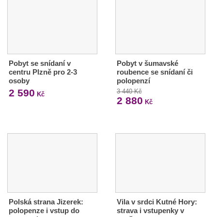
Pobyt se snídaní v
Pobyt v šumavské
centru Plzně pro 2-3
roubence se snídaní či
osoby
polopenzí
2 590
3 440 Kč
Kč
2 880
Kč
Polská strana Jizerek:
Vila v srdci Kutné Hory:
polopenze i vstup do
strava i vstupenky v