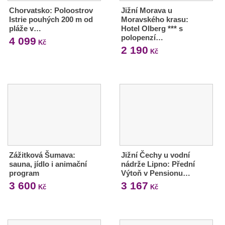
Chorvatsko: Poloostrov
Jižní Morava u
Istrie pouhých 200 m od
Moravského krasu:
pláže v…
Hotel Olberg *** s
polopenzí…
4 099
Kč
2 190
Kč
Zážitková Šumava:
Jižní Čechy u vodní
sauna, jídlo i animační
nádrže Lipno: Přední
program
Výtoň v Pensionu…
3 600
3 167
Kč
Kč