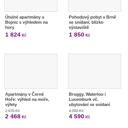
Útulné apartmány u
Pohodový pobyt v Brně
Bojnic s výhledem na
se snídaní, blízko
hory
výstaviště
1 824
1 850
Kč
Kč
Apartmány v Černé
Bruggy, Waterloo i
Hoře: výhled na moře,
Lucemburk vč.
výlety
ubytování se snídaní
2 675 Kč
4 990 Kč
2 468
4 590
Kč
Kč