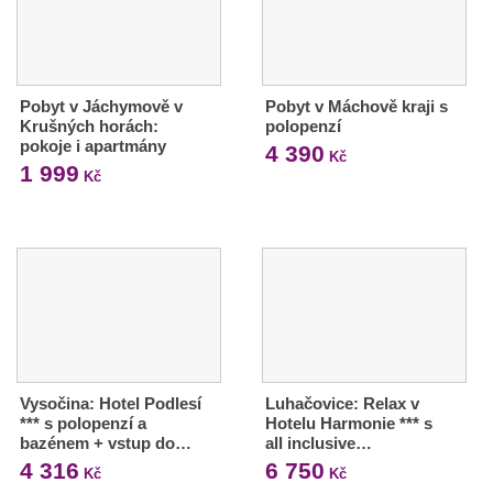
Pobyt v Jáchymově v
Pobyt v Máchově kraji s
Krušných horách:
polopenzí
pokoje i apartmány
4 390
Kč
1 999
Kč
Vysočina: Hotel Podlesí
Luhačovice: Relax v
*** s polopenzí a
Hotelu Harmonie *** s
bazénem + vstup do…
all inclusive…
4 316
6 750
Kč
Kč