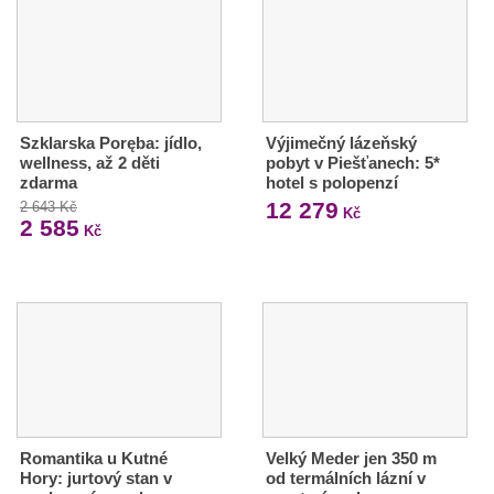
Szklarska Poręba: jídlo,
Výjimečný lázeňský
wellness, až 2 děti
pobyt v Piešťanech: 5*
zdarma
hotel s polopenzí
12 279
2 643 Kč
Kč
2 585
Kč
Romantika u Kutné
Velký Meder jen 350 m
Hory: jurtový stan v
od termálních lázní v