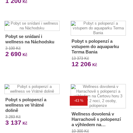
1 200
Kč
Pobyt se snídaní i
Pobyt s polopenzí a
wellness na Náchodsku
vstupem do aquaparku
3 100 Kč
Terma Bania
2 690
Kč
13 373 Kč
12 206
Kč
Pobyt s polopenzí a
-43 %
wellness ve Vrátné
dolině
Wellness dovolená v
3 283 Kč
Harrachově s polopenzí
3 137
Kč
a výhledem na…
10 300 Kč