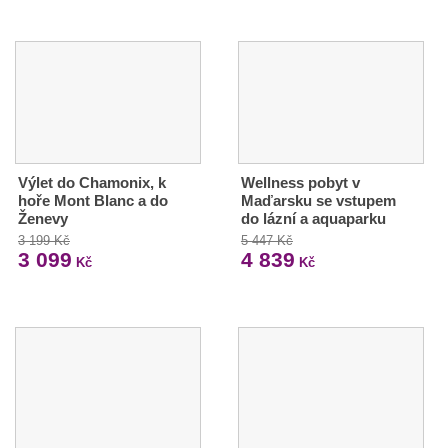
Výlet do Chamonix, k
Wellness pobyt v
hoře Mont Blanc a do
Maďarsku se vstupem
Ženevy
do lázní a aquaparku
3 199 Kč
5 447 Kč
3 099
4 839
Kč
Kč