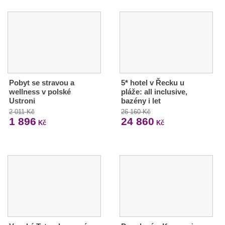
Pobyt se stravou a
5* hotel v Řecku u
wellness v polské
pláže: all inclusive,
Ustroni
bazény i let
2 011 Kč
26 160 Kč
1 896
24 860
Kč
Kč