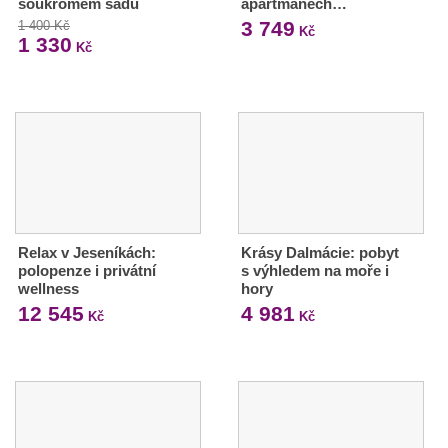
soukromém sadu
apartmánech…
3 749
1 400 Kč
Kč
1 330
Kč
Relax v Jeseníkách:
Krásy Dalmácie: pobyt
polopenze i privátní
s výhledem na moře i
wellness
hory
12 545
4 981
Kč
Kč