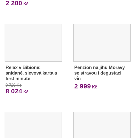
2 200
Kč
Relax v Bibione:
Penzion na jihu Moravy
snídaně, slevová karta a
se stravou i degustací
first minute
vín
2 999
9 726 Kč
Kč
8 024
Kč