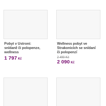
Pobyt v Ustroni:
Wellness pobyt ve
snídaně či polopenze,
Strakonicích se snídaní
wellness
či polopenzí
1 797
2 490 Kč
Kč
2 090
Kč