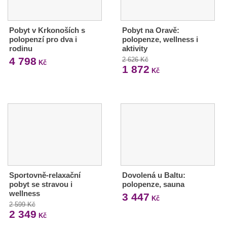
Pobyt v Krkonoších s
Pobyt na Oravě:
polopenzí pro dva i
polopenze, wellness i
rodinu
aktivity
4 798
2 626 Kč
Kč
1 872
Kč
Sportovně-relaxační
Dovolená u Baltu:
pobyt se stravou i
polopenze, sauna
wellness
3 447
Kč
2 599 Kč
2 349
Kč