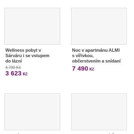
Wellness pobyt v
Noc v apartmánu ALMI
Sárváru i se vstupem
s vířivkou,
do lázní
občerstvením a snídaní
7 490
4 790 Kč
Kč
3 623
Kč