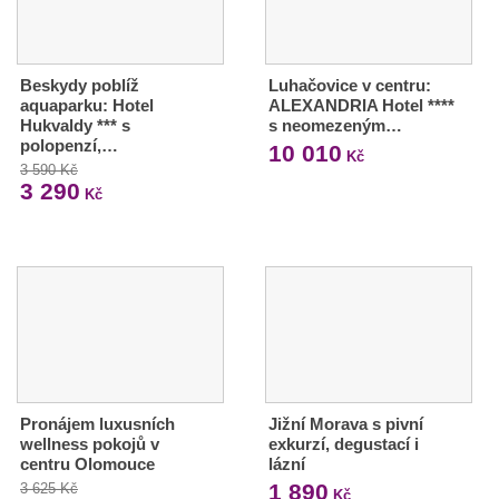
Beskydy poblíž
Luhačovice v centru:
aquaparku: Hotel
ALEXANDRIA Hotel ****
Hukvaldy *** s
s neomezeným…
polopenzí,…
10 010
Kč
3 590 Kč
3 290
Kč
Pronájem luxusních
Jižní Morava s pivní
wellness pokojů v
exkurzí, degustací i
centru Olomouce
lázní
1 890
3 625 Kč
Kč