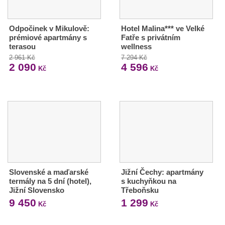
Odpočinek v Mikulově:
Hotel Malina*** ve Velké
prémiové apartmány s
Fatře s privátním
terasou
wellness
2 961 Kč
7 294 Kč
2 090
4 596
Kč
Kč
Slovenské a maďarské
Jižní Čechy: apartmány
termály na 5 dní (hotel),
s kuchyňkou na
Jižní Slovensko
Třeboňsku
9 450
1 299
Kč
Kč