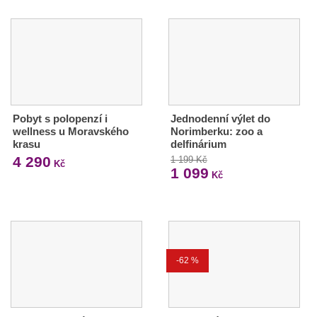
Pobyt s polopenzí i
Jednodenní výlet do
wellness u Moravského
Norimberku: zoo a
krasu
delfinárium
4 290
1 199 Kč
Kč
1 099
Kč
-62 %