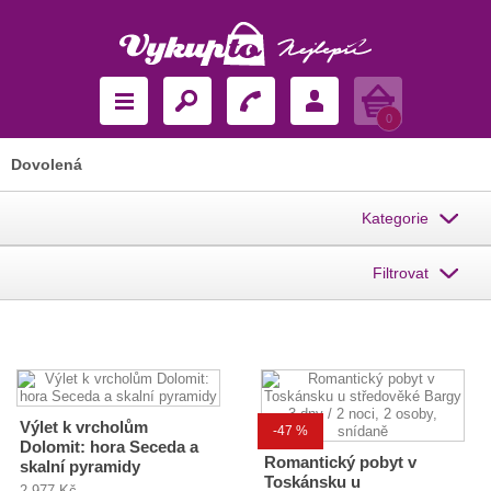
Košík
0
Dovolená
Kategorie
Filtrovat
Výlet k vrcholům
-47 %
Dolomit: hora Seceda a
Romantický pobyt v
skalní pyramidy
Toskánsku u
2 977 Kč