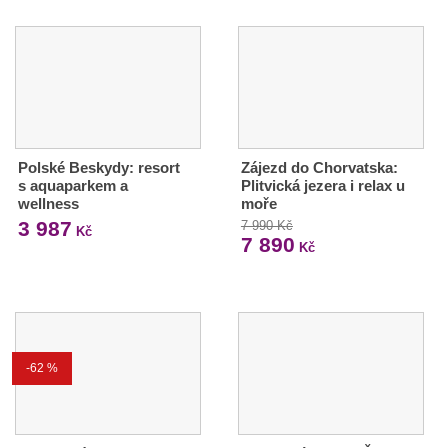
Polské Beskydy: resort
Zájezd do Chorvatska:
s aquaparkem a
Plitvická jezera i relax u
wellness
moře
3 987
7 990 Kč
Kč
7 890
Kč
-62 %