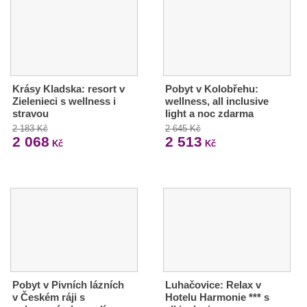
Krásy Kladska: resort v
Pobyt v Kolobřehu:
Zielenieci s wellness i
wellness, all inclusive
stravou
light a noc zdarma
2 183 Kč
2 645 Kč
2 068
2 513
Kč
Kč
Pobyt v Pivních lázních
Luhačovice: Relax v
v Českém ráji s
Hotelu Harmonie *** s