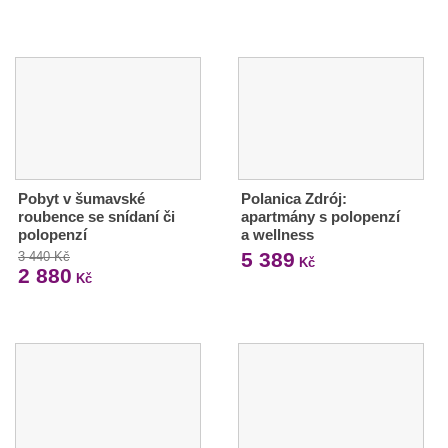
Pobyt v šumavské
Polanica Zdrój:
roubence se snídaní či
apartmány s polopenzí
polopenzí
a wellness
5 389
3 440 Kč
Kč
2 880
Kč