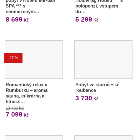
pobyt v Hotelu Mir-Jan
Holdvirág Hotelu *** s
SPA *** s
polopenzí, vstupem
neomezeným…
do…
8 699
5 299
Kč
Kč
-47 %
Romantický relax v
Pobyt ve staročeské
Rumburku – aroma
roubence
sauna, cukrárna a
3 730
Kč
fitness…
13 400 Kč
7 099
Kč