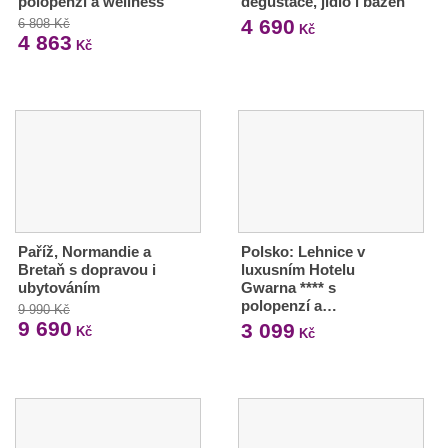
polopenzí a wellness
degustace, jídlo i bazén
4 690
6 808 Kč
Kč
4 863
Kč
Paříž, Normandie a
Polsko: Lehnice v
Bretaň s dopravou i
luxusním Hotelu
ubytováním
Gwarna **** s
polopenzí a…
9 990 Kč
9 690
3 099
Kč
Kč