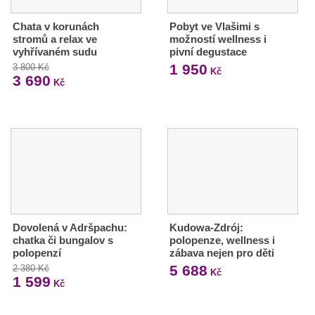
Chata v korunách
Pobyt ve Vlašimi s
stromů a relax ve
možností wellness i
vyhřívaném sudu
pivní degustace
1 950
3 800 Kč
Kč
3 690
Kč
Dovolená v Adršpachu:
Kudowa-Zdrój:
chatka či bungalov s
polopenze, wellness i
polopenzí
zábava nejen pro děti
5 688
2 380 Kč
Kč
1 599
Kč