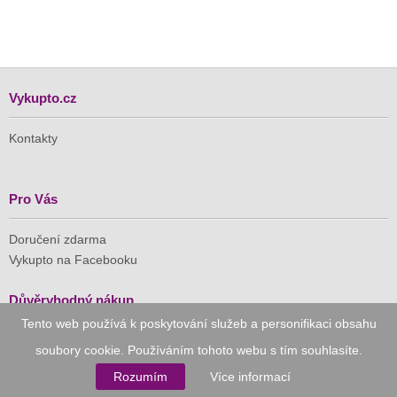
Vykupto.cz
Kontakty
Pro Vás
Doručení zdarma
Vykupto na Facebooku
Důvěryhodný nákup
Tento web používá k poskytování služeb a personifikaci obsahu
Naše společnost je členem Asociace pro elektronickou
soubory cookie. Používáním tohoto webu s tím souhlasíte.
komerci (APEK)
Rozumím
Více informací