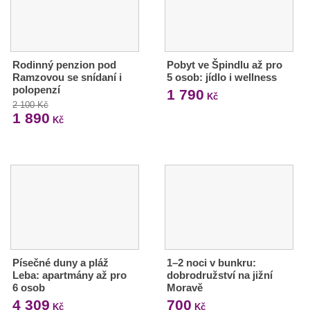
Rodinný penzion pod
Pobyt ve Špindlu až pro
Ramzovou se snídaní i
5 osob: jídlo i wellness
polopenzí
1 790
Kč
2 100 Kč
1 890
Kč
Písečné duny a pláž
1–2 noci v bunkru:
Leba: apartmány až pro
dobrodružství na jižní
6 osob
Moravě
4 309
700
Kč
Kč