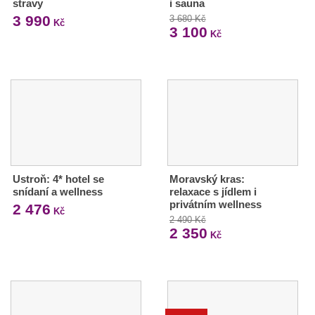
stravy
i sauna
3 990
3 680 Kč
Kč
3 100
Kč
Ustroň: 4* hotel se
Moravský kras:
snídaní a wellness
relaxace s jídlem i
privátním wellness
2 476
Kč
2 490 Kč
2 350
Kč