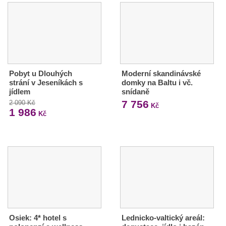
Pobyt u Dlouhých
Moderní skandinávské
strání v Jeseníkách s
domky na Baltu i vč.
jídlem
snídaně
7 756
2 090 Kč
Kč
1 986
Kč
Osiek: 4* hotel s
Lednicko-valtický areál: