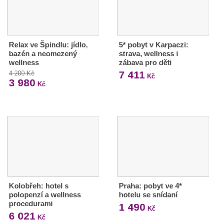
Relax ve Špindlu: jídlo,
5* pobyt v Karpaczi:
bazén a neomezený
strava, wellness i
wellness
zábava pro děti
7 411
4 200 Kč
Kč
3 980
Kč
Kolobřeh: hotel s
Praha: pobyt ve 4*
polopenzí a wellness
hotelu se snídaní
procedurami
1 490
Kč
6 021
Kč