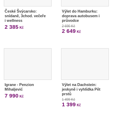
České Švýcarsko:
Výlet do Hamburku:
snídaně, 3chod. večeře
doprava autobusem i
i wellness
průvodce
2 385
2 690 Kč
Kč
2 649
Kč
Igrane - Penzion
Výlet na Dachstein:
Mihaljević
jeskyně i vyhlídka Pět
prstů
7 990
Kč
1 499 Kč
1 399
Kč