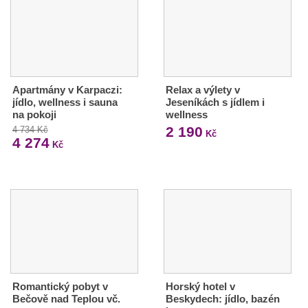
Apartmány v Karpaczi:
Relax a výlety v
jídlo, wellness i sauna
Jeseníkách s jídlem i
na pokoji
wellness
2 190
4 734 Kč
Kč
4 274
Kč
Romantický pobyt v
Horský hotel v
Bečově nad Teplou vč.
Beskydech: jídlo, bazén