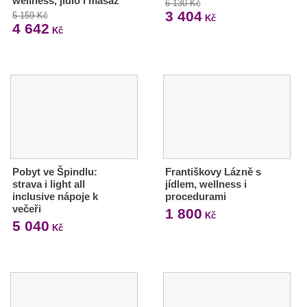
wellness, jídlo i masáž
6 130 Kč
3 404
5 159 Kč
Kč
4 642
Kč
Pobyt ve Špindlu:
Františkovy Lázně s
strava i light all
jídlem, wellness i
inclusive nápoje k
procedurami
večeři
1 800
Kč
5 040
Kč