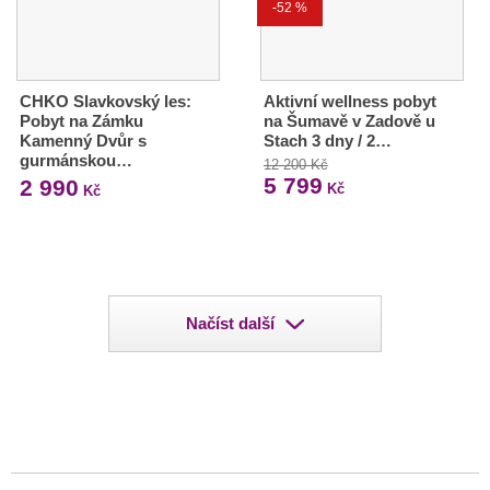
-52 %
CHKO Slavkovský les:
Aktivní wellness pobyt
Pobyt na Zámku
na Šumavě v Zadově u
Kamenný Dvůr s
Stach 3 dny / 2…
gurmánskou…
12 200 Kč
5 799
2 990
Kč
Kč
Načíst další