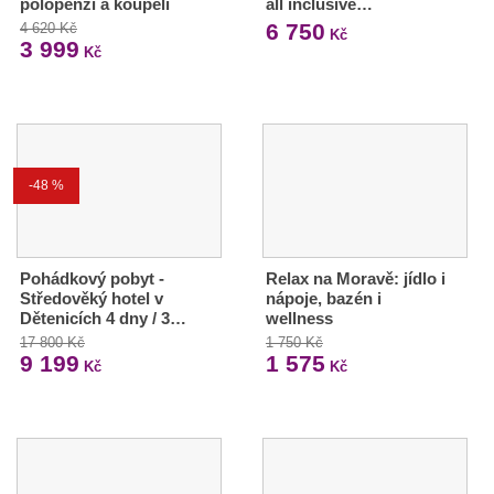
polopenzí a koupelí
all inclusive…
6 750
4 620 Kč
Kč
3 999
Kč
-48 %
Pohádkový pobyt -
Relax na Moravě: jídlo i
Středověký hotel v
nápoje, bazén i
Dětenicích 4 dny / 3…
wellness
17 800 Kč
1 750 Kč
9 199
1 575
Kč
Kč