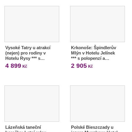
Vysoké Tatry u atrakcí
Krkonoše: Špindlerův
(nejen) pro rodiny v
Mlýn v Hotelu Jelínek
Hotelu Rysy *** s…
*** s polopenzí a…
4 899
2 905
Kč
Kč
Lázeňská taneční
Polské Bieszczady u