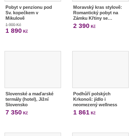
Pobyt v penzionu pod
Moravský kras stylově:
Sv. kopečkem v
Romantický pobyt na
Mikulově
Zámku Křtiny se…
2 390
1 900 Kč
Kč
1 890
Kč
Slovenské a maďarské
Podhůří polských
termály (hotel), Jižní
Krkonoš: jídlo i
Slovensko
neomezený wellness
7 350
1 861
Kč
Kč