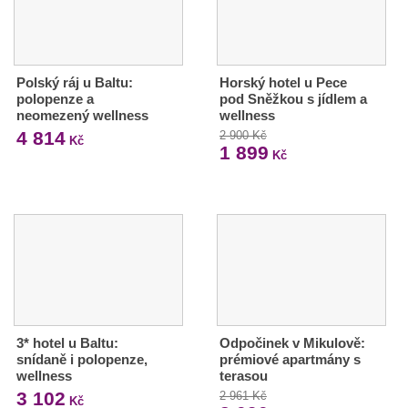
Polský ráj u Baltu:
Horský hotel u Pece
polopenze a
pod Sněžkou s jídlem a
neomezený wellness
wellness
4 814
2 900 Kč
Kč
1 899
Kč
3* hotel u Baltu:
Odpočinek v Mikulově:
snídaně i polopenze,
prémiové apartmány s
wellness
terasou
3 102
2 961 Kč
Kč