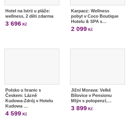
Hotel na Istrii u pláže:
Karpacz: Wellness
wellness, 2 děti zdarma
pobyt v Coco Boutique
Hotelu & SPA s…
3 696
Kč
2 099
Kč
Polsko u hranic s
Jižní Morava: Velké
Českem: Lázně
Bílovice v Pensionu
Kudowa-Zdrój v Hotelu
Mlýn s polopenzí,…
Kudowa …
3 899
Kč
4 599
Kč