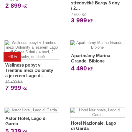
středověké Bargy 3 dny
2 899
Kč
/ 2…
7 600 Kč
3 999
Kč
Apartmámy Marina
-48 %
Grande, Bibione
Wellness pobyt v
4 490
Kč
Trentinu mezi Dolomity
a jezerem Lago di…
15 400 Kč
7 999
Kč
Astor Hotel, Lago di
Hotel Nazionale, Lago
Garda
di Garda
5 339
Kč