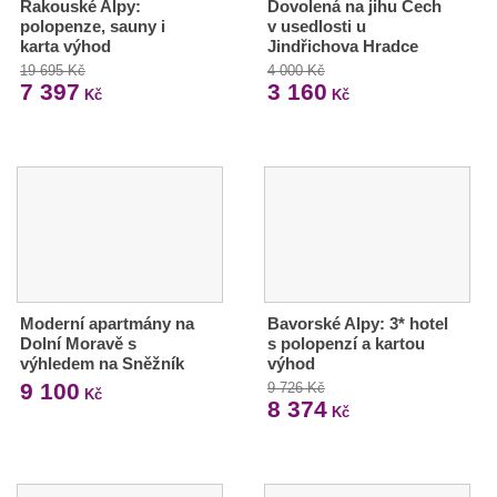
Rakouské Alpy:
Dovolená na jihu Čech
polopenze, sauny i
v usedlosti u
karta výhod
Jindřichova Hradce
19 695 Kč
4 000 Kč
7 397
3 160
Kč
Kč
Moderní apartmány na
Bavorské Alpy: 3* hotel
Dolní Moravě s
s polopenzí a kartou
výhledem na Sněžník
výhod
9 100
9 726 Kč
Kč
8 374
Kč