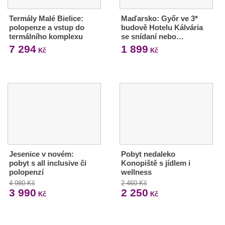
Termály Malé Bielice:
Maďarsko: Győr ve 3*
polopenze a vstup do
budově Hotelu Kálvária
termálního komplexu
se snídaní nebo…
7 294
1 899
Kč
Kč
Jesenice v novém:
Pobyt nedaleko
pobyt s all inclusive či
Konopiště s jídlem i
polopenzí
wellness
4 980 Kč
2 460 Kč
3 990
2 250
Kč
Kč