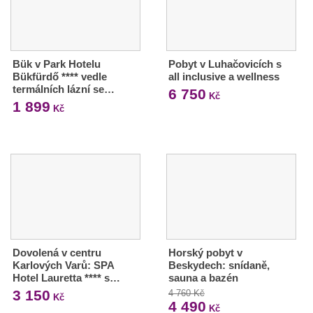
Bük v Park Hotelu
Pobyt v Luhačovicích s
Bükfürdő **** vedle
all inclusive a wellness
termálních lázní se…
6 750
Kč
1 899
Kč
Dovolená v centru
Horský pobyt v
Karlových Varů: SPA
Beskydech: snídaně,
Hotel Lauretta **** s…
sauna a bazén
3 150
4 760 Kč
Kč
4 490
Kč