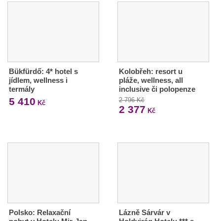
Bükfürdő: 4* hotel s
Kolobřeh: resort u
jídlem, wellness i
pláže, wellness, all
termály
inclusive či polopenze
5 410
2 796 Kč
Kč
2 377
Kč
Polsko: Relaxační
Lázně Sárvár v