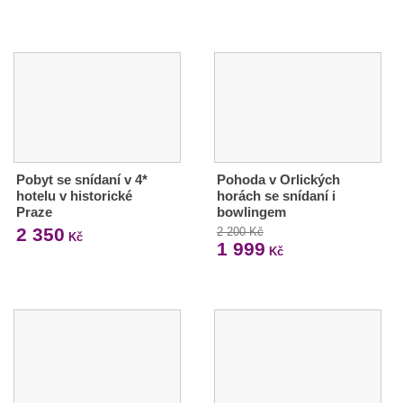
Pobyt se snídaní v 4*
Pohoda v Orlických
hotelu v historické
horách se snídaní i
Praze
bowlingem
2 350
2 200 Kč
Kč
1 999
Kč