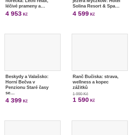
horečka: Letní relax,
jezera Myczkow: Hotel
léčivé prameny a…
Solina Resort & Spa…
4 953
4 599
Kč
Kč
Beskydy a Valašsko:
Ranč Bučiska: strava,
Horní Bečva v
wellness a kopec
Penzionu Staré časy
zážitků
se…
1 990 Kč
1 590
4 399
Kč
Kč