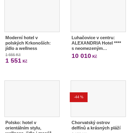
Moderní hotel v
Luhačovice v centru:
polských Krkonoších:
ALEXANDRIA Hotel ****
jídlo a wellness
s neomezeným…
10 010
1 666 Kč
Kč
1 551
Kč
-44 %
Polsko: hotel v
Chorvatský ostrov
orientálním stylu,
delfínů a krásných pláží