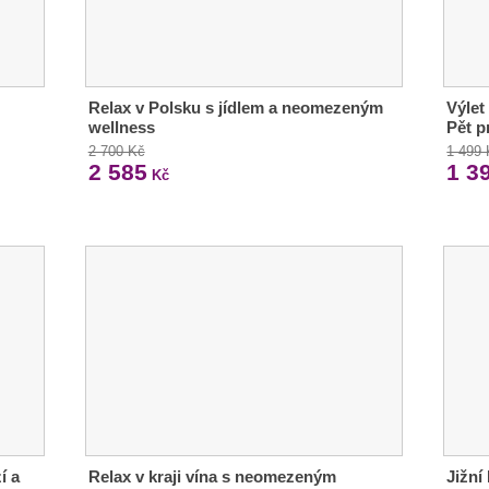
Relax v Polsku s jídlem a neomezeným
Výlet
wellness
Pět p
2 700 Kč
1 499
2 585
1 3
Kč
í a
Relax v kraji vína s neomezeným
Jižní