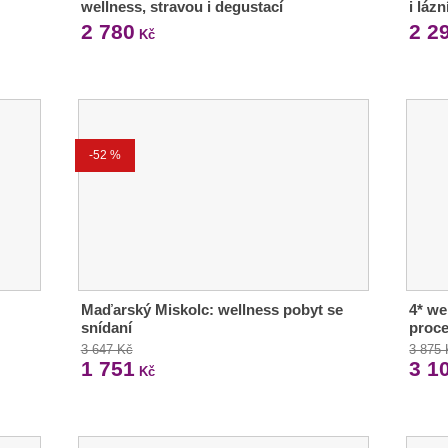
wellness, stravou i degustací
i lázn
2 780
2 2
Kč
-52 %
Maďarský Miskolc: wellness pobyt se
4* we
snídaní
proc
3 647 Kč
3 875
1 751
3 1
Kč