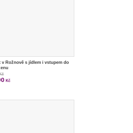
 v Rožnově s jídlem i vstupem do
zenu
 Kč
90
Kč