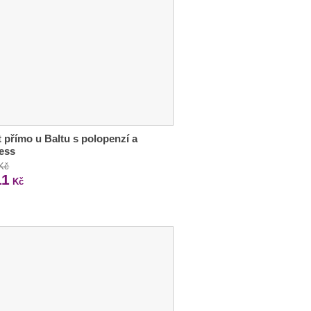
 přímo u Baltu s polopenzí a
ess
 Kč
11
Kč