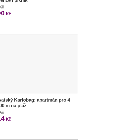
enze i piknik
 Kč
90
Kč
atský Karlobag: apartmán pro 4
200 m na pláž
 Kč
14
Kč