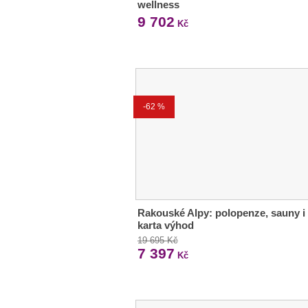
wellness
9 702
Kč
-62 %
Rakouské Alpy: polopenze, sauny i
karta výhod
19 695 Kč
7 397
Kč