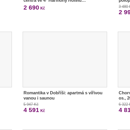
centra ve 4* Harmony Hotelu…
polop
2 690
3 480
Kč
2 9
Romantika v Dobříši: apartmá s vířivou
Chorv
vanou i saunou
os., 
5 947 Kč
6 322
4 591
4 8
Kč