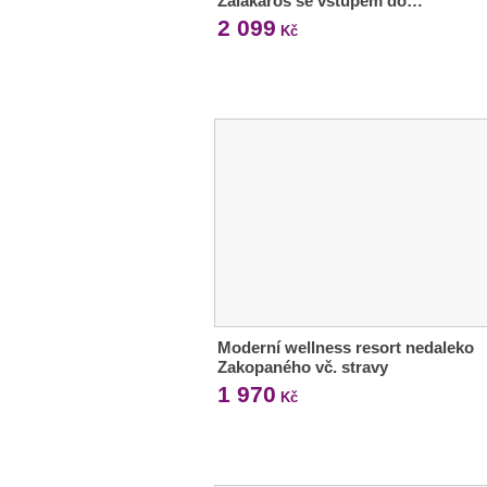
Zalakaros se vstupem do…
2 099
Kč
Moderní wellness resort nedaleko
Zakopaného vč. stravy
1 970
Kč