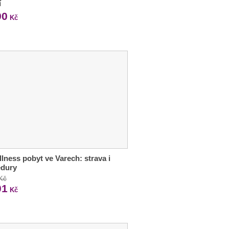
í
90
Kč
llness pobyt ve Varech: strava i
edury
 Kč
01
Kč