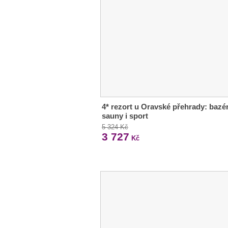
4* rezort u Oravské přehrady: bazé
sauny i sport
5 324 Kč
3 727
Kč