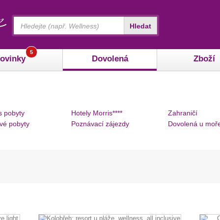
Vyhledávání
Hledat
5
ovinky
Dovolená
Zboží
s pobyty
Hotely Morris****
Zahraničí
vé pobyty
Poznávací zájezdy
Dovolená u moř