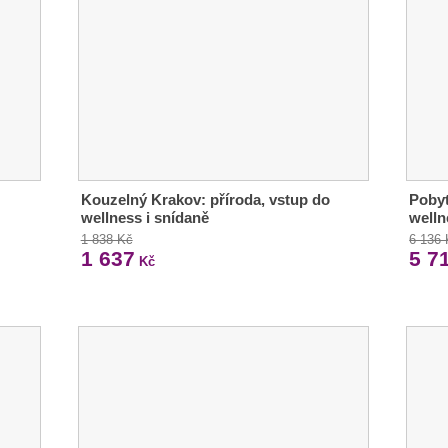
Kouzelný Krakov: příroda, vstup do
Pobyt
wellness i snídaně
welln
1 838 Kč
6 136
1 637
5 7
Kč