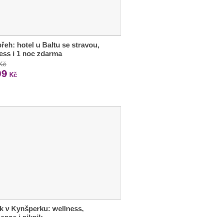
řeh: hotel u Baltu se stravou,
ess i 1 noc zdarma
 Kč
09
Kč
 v Kynšperku: wellness,