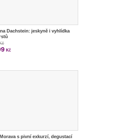
 na Dachstein: jeskyně i vyhlídka
rstů
 Kč
99
Kč
 Morava s pivní exkurzí, degustací