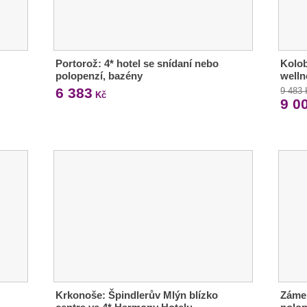
Portorož: 4* hotel se snídaní nebo
Kolob
polopenzí, bazény
welln
6 383
9 483
Kč
9 0
Krkonoše: Špindlerův Mlýn blízko
Zámek