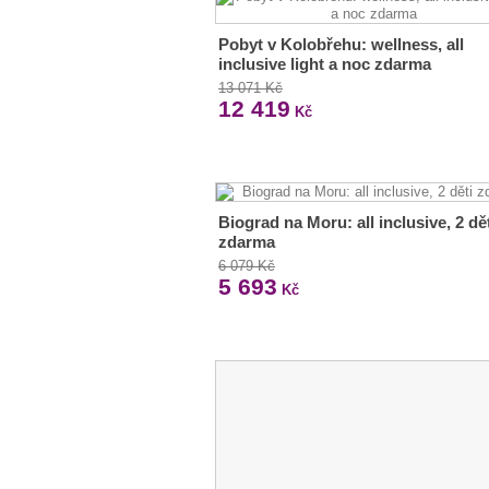
Pobyt v Kolobřehu: wellness, all
inclusive light a noc zdarma
13 071 Kč
12 419
Kč
Biograd na Moru: all inclusive, 2 dě
zdarma
6 079 Kč
5 693
Kč