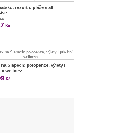
atsko: rezort u pláže s all
sive
 Kč
17
Kč
 na Slapech: polopenze, výlety i
tní wellness
99
Kč