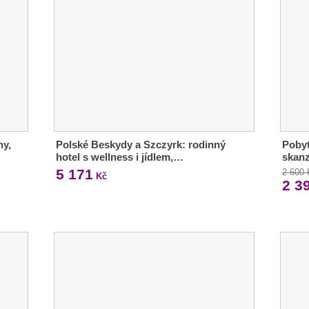
ny,
Polské Beskydy a Szczyrk: rodinný
Pobyt
hotel s wellness i jídlem,…
skan
5 171
2 600
Kč
2 3