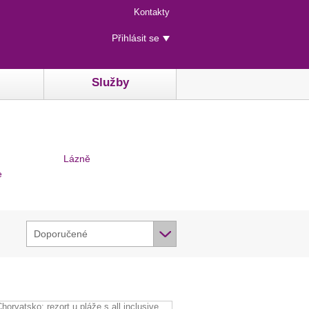
Menu
Kontakty
rychlého
Uživatelské
přístupu
Přihlásit se
menu
Služby
Lázně
e
Doporučené