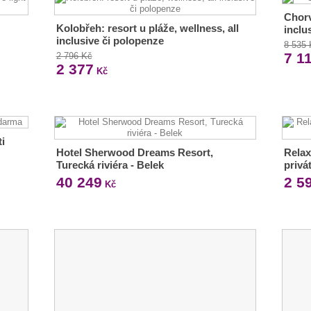
Chorv
Kolobřeh: resort u pláže, wellness, all
inclu
inclusive či polopenze
8 535
7 1
2 796 Kč
2 377
Kč
ti
Hotel Sherwood Dreams Resort,
Relax
Turecká riviéra - Belek
privá
40 249
2 5
Kč