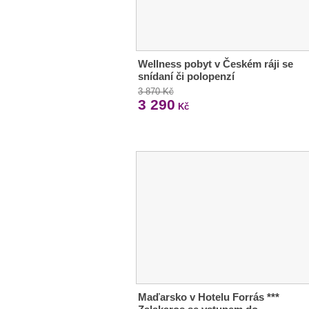
Wellness pobyt v Českém ráji se
snídaní či polopenzí
3 870 Kč
3 290
Kč
Maďarsko v Hotelu Forrás ***