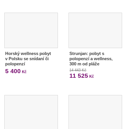
Horský wellness pobyt
Strunjan: pobyt s
v Polsku se snídaní či
polopenzí a wellness,
polopenzí
300 m od pláže
5 400
14 443 Kč
Kč
11 525
Kč