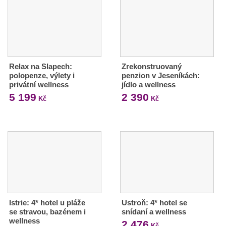
Relax na Slapech:
Zrekonstruovaný
polopenze, výlety i
penzion v Jeseníkách:
privátní wellness
jídlo a wellness
5 199
2 390
Kč
Kč
Istrie: 4* hotel u pláže
Ustroň: 4* hotel se
se stravou, bazénem i
snídaní a wellness
wellness
2 476
Kč