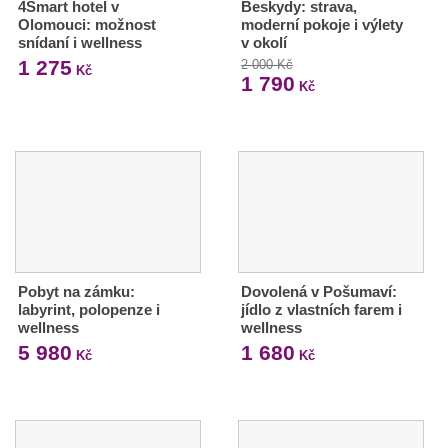
4Smart hotel v
Beskydy: strava,
Olomouci: možnost
moderní pokoje i výlety
snídaní i wellness
v okolí
1 275
2 000 Kč
Kč
1 790
Kč
Pobyt na zámku:
Dovolená v Pošumaví:
labyrint, polopenze i
jídlo z vlastních farem i
wellness
wellness
5 980
1 680
Kč
Kč