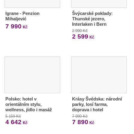
Igrane - Penzion
Švýcarské poklady:
Mihaljević
Thunské jezero,
Interlaken i Bern
7 990
Kč
2 990 Kč
2 599
Kč
Polsko: hotel v
Krásy Švédska: národní
orientálním stylu,
parky, losí farma,
wellness, jídlo i masáž
doprava i hotel
5 159 Kč
7 990 Kč
4 642
7 890
Kč
Kč