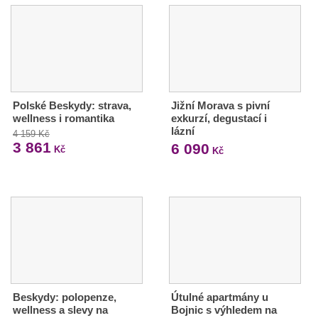
Polské Beskydy: strava,
Jižní Morava s pivní
wellness i romantika
exkurzí, degustací i
lázní
4 159 Kč
3 861
6 090
Kč
Kč
Beskydy: polopenze,
Útulné apartmány u
wellness a slevy na
Bojnic s výhledem na