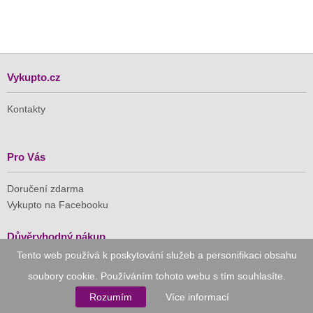
Vykupto.cz
Kontakty
Pro Vás
Doručení zdarma
Vykupto na Facebooku
Důvěryhodný nákup
Tento web používá k poskytování služeb a personifikaci obsahu
Naše společnost je členem Asociace pro elektronickou
soubory cookie. Používáním tohoto webu s tím souhlasíte.
komerci (APEK)
Rozumím
Více informací