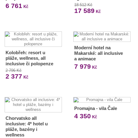
6 761
18 512 Kč
Kč
17 589
Kč
Moderní hotel na
Kolobřeh: resort u
Makarské: all inclusive
pláže, wellness, all
a animace
inclusive či polopenze
7 979
Kč
2 796 Kč
2 377
Kč
Promajna - vila Čale
4 350
Kč
Chorvatsko all
inclusive: 4* hotel u
pláže, bazény i
wellness