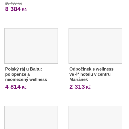
10 480 Kč
8 384
Kč
Polský ráj u Baltu:
Odpočinek s wellness
polopenze a
ve 4* hotelu v centru
neomezený wellness
Mariánek
4 814
2 313
Kč
Kč