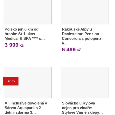
Polsko jen 6 km od
Rakouské Alpy u
hranic: St. Lukas
Dachsteinu: Penzion
Medical & SPA **** s…
Concordia s polopenzí
a…
3 999
Kč
6 499
Kč
-48 %
All inclusive dovolená v
Slovácko u Kyjova
Sárvár Aquapark s 2
nejen pro vinaře:
dětmi zdarma 3…
Stylové Vinné sklepy…