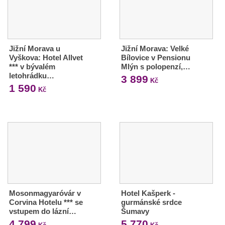
Jižní Morava u
Jižní Morava: Velké
Vyškova: Hotel Allvet
Bílovice v Pensionu
*** v bývalém
Mlýn s polopenzí,…
letohrádku…
3 899
Kč
1 590
Kč
Mosonmagyaróvár v
Hotel Kašperk -
Corvina Hotelu *** se
gurmánské srdce
vstupem do lázní…
Šumavy
4 799
5 770