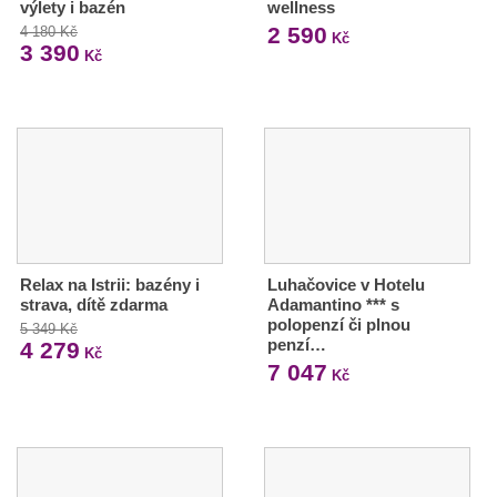
výlety i bazén
wellness
2 590
4 180 Kč
Kč
3 390
Kč
Relax na Istrii: bazény i
Luhačovice v Hotelu
strava, dítě zdarma
Adamantino *** s
polopenzí či plnou
5 349 Kč
penzí…
4 279
Kč
7 047
Kč