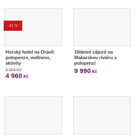
-41 %
Horský hotel na Oravě:
10denní zájezd na
polopenze, wellness,
Makarskou riviéru s
aktivity
polopenzí
9 990
8 364 Kč
Kč
4 960
Kč