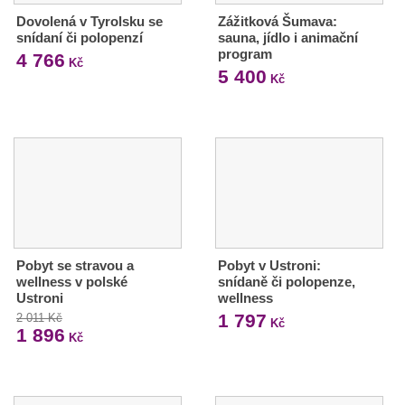
Dovolená v Tyrolsku se
Zážitková Šumava:
snídaní či polopenzí
sauna, jídlo i animační
program
4 766
Kč
5 400
Kč
Pobyt se stravou a
Pobyt v Ustroni:
wellness v polské
snídaně či polopenze,
Ustroni
wellness
1 797
2 011 Kč
Kč
1 896
Kč