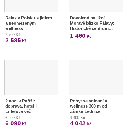
Relax v Polsku s jídlem
Dovolená na jižní
a neomezeným
Moravě blízko Pálavy:
wellness
Historické centrum…
1 460
2 700 Kč
Kč
2 585
Kč
2 noci v Paříži:
Pobyt se snídaní a
doprava, hotel i
wellness 300 m od
Eiffelova věž
zámku Lednice
6 290 Kč
4 490 Kč
6 090
4 042
Kč
Kč