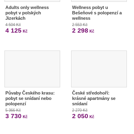
Adults only wellness
Wellness pobyt u
pobyt v polských
Bešeňové s polopenzí a
Jizerkách
wellness
4 504 Kč
2 553 Kč
4 125
2 298
Kč
Kč
Půvaby Českého krasu:
České středohoří:
pobyt se snídaní nebo
krásné apartmány se
polopenzí
snídaní
5 366 Kč
2 270 Kč
3 730
2 050
Kč
Kč