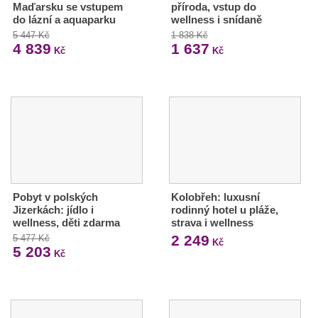
Maďarsku se vstupem
příroda, vstup do
do lázní a aquaparku
wellness i snídaně
5 447 Kč
1 838 Kč
4 839
1 637
Kč
Kč
Pobyt v polských
Kolobřeh: luxusní
Jizerkách: jídlo i
rodinný hotel u pláže,
wellness, děti zdarma
strava i wellness
2 249
5 477 Kč
Kč
5 203
Kč