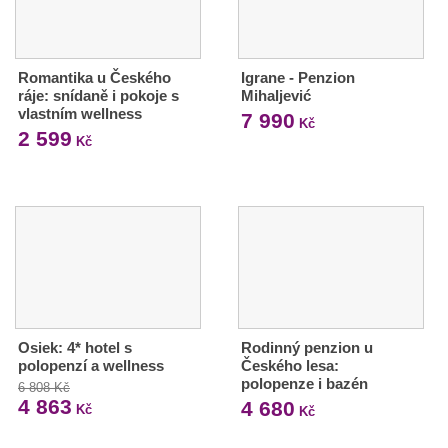
Romantika u Českého
Igrane - Penzion
ráje: snídaně i pokoje s
Mihaljević
vlastním wellness
7 990
Kč
2 599
Kč
Osiek: 4* hotel s
Rodinný penzion u
polopenzí a wellness
Českého lesa:
polopenze i bazén
6 808 Kč
4 863
4 680
Kč
Kč