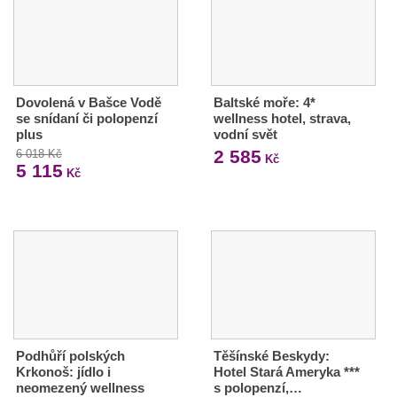
Dovolená v Bašce Vodě
Baltské moře: 4*
se snídaní či polopenzí
wellness hotel, strava,
plus
vodní svět
2 585
6 018 Kč
Kč
5 115
Kč
Podhůří polských
Těšínské Beskydy:
Krkonoš: jídlo i
Hotel Stará Ameryka ***
neomezený wellness
s polopenzí,…