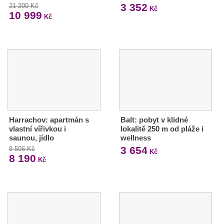
3 352
21 200 Kč
Kč
10 999
Kč
Harrachov: apartmán s
Balt: pobyt v klidné
vlastní vířivkou i
lokalitě 250 m od pláže i
saunou, jídlo
wellness
3 654
8 506 Kč
Kč
8 190
Kč