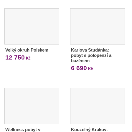
Velký okruh Polskem
Karlova Studánka:
pobyt s polopenzí a
12 750
Kč
bazénem
6 690
Kč
Wellness pobyt v
Kouzelný Krakov: