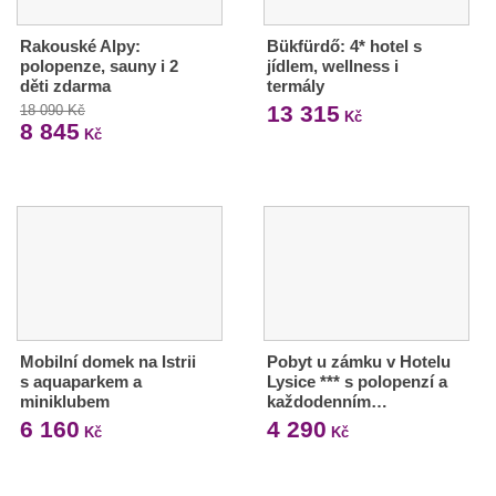
Rakouské Alpy:
Bükfürdő: 4* hotel s
polopenze, sauny i 2
jídlem, wellness i
děti zdarma
termály
13 315
18 090 Kč
Kč
8 845
Kč
Mobilní domek na Istrii
Pobyt u zámku v Hotelu
s aquaparkem a
Lysice *** s polopenzí a
miniklubem
každodenním…
6 160
4 290
Kč
Kč