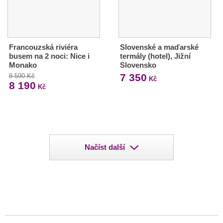
Francouzská riviéra
Slovenské a maďarské
busem na 2 noci: Nice i
termály (hotel), Jižní
Monako
Slovensko
7 350
8 590 Kč
Kč
8 190
Kč
Načíst další