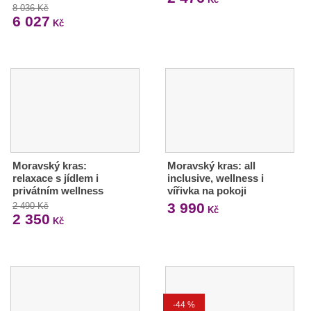
8 036 Kč
6 027
Kč
Moravský kras:
Moravský kras: all
relaxace s jídlem i
inclusive, wellness i
privátním wellness
vířivka na pokoji
3 990
2 490 Kč
Kč
2 350
Kč
-44 %