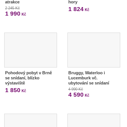
atrakce
hory
1 824
2 245 Kč
Kč
1 990
Kč
Pohodový pobyt v Brně
Bruggy, Waterloo i
se snídaní, blízko
Lucemburk vč.
výstaviště
ubytování se snídaní
1 850
4 990 Kč
Kč
4 590
Kč