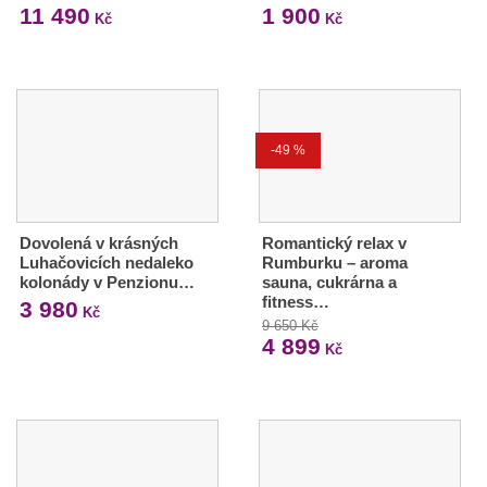
11 490
1 900
Kč
Kč
-49 %
Dovolená v krásných
Romantický relax v
Luhačovicích nedaleko
Rumburku – aroma
kolonády v Penzionu…
sauna, cukrárna a
fitness…
3 980
Kč
9 650 Kč
4 899
Kč