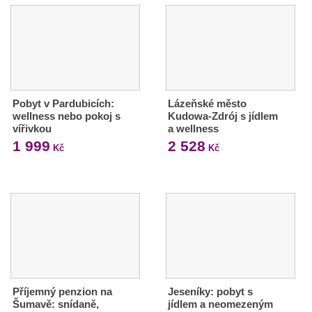
Pobyt v Pardubicích:
Lázeňské město
wellness nebo pokoj s
Kudowa-Zdrój s jídlem
vířivkou
a wellness
1 999
2 528
Kč
Kč
Příjemný penzion na
Jeseníky: pobyt s
Šumavě: snídaně,
jídlem a neomezeným