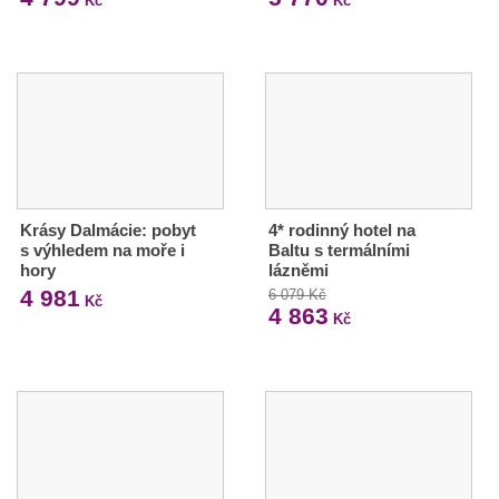
Kč
Kč
Krásy Dalmácie: pobyt
4* rodinný hotel na
s výhledem na moře i
Baltu s termálními
hory
lázněmi
4 981
6 079 Kč
Kč
4 863
Kč