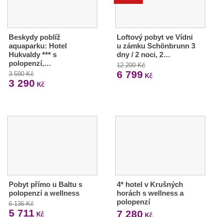
Beskydy poblíž
Loftový pobyt ve Vídni
aquaparku: Hotel
u zámku Schönbrunn 3
Hukvaldy *** s
dny / 2 noci, 2…
polopenzí,…
12 200 Kč
6 799
3 590 Kč
Kč
3 290
Kč
Pobyt přímo u Baltu s
4* hotel v Krušných
polopenzí a wellness
horách s wellness a
polopenzí
6 136 Kč
5 711
7 280
Kč
Kč