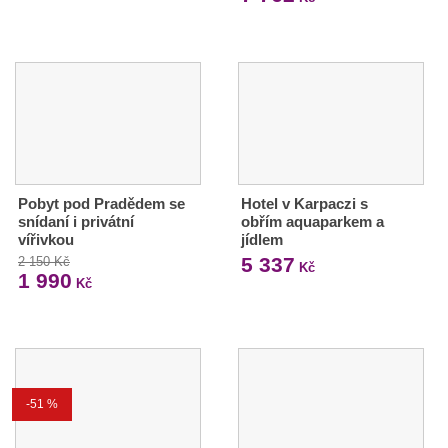
Pobyt pod Pradědem se
Hotel v Karpaczi s
snídaní i privátní
obřím aquaparkem a
vířivkou
jídlem
5 337
2 150 Kč
Kč
1 990
Kč
-51 %