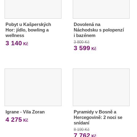
Pobyt u Kašperských
Dovolená na
Hor: jídlo, bowling a
Náchodsku s polopenzí
wellness
i bazénem
3 140
3 800 Kč
Kč
3 599
Kč
Igrane - Vila Zoran
Pyramidy v Bosně a
Hercegovině: 2 noci se
4 275
Kč
snídaní
8 190 Kč
7 762
Kč