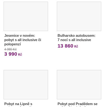
Jesenice v novém:
Bulharsko autobusem:
pobyt s all inclusive či
7 nocí s all inclusive
polopenzí
13 860
Kč
4 980 Kč
3 990
Kč
Pobyt na Lipně s
Pobyt pod Pradědem se