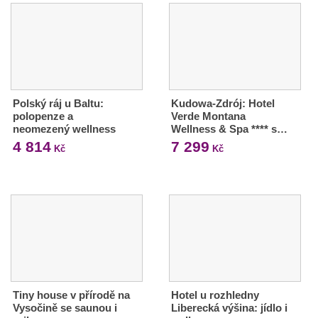
Polský ráj u Baltu:
Kudowa-Zdrój: Hotel
polopenze a
Verde Montana
neomezený wellness
Wellness & Spa **** s…
4 814
7 299
Kč
Kč
Tiny house v přírodě na
Hotel u rozhledny
Vysočině se saunou i
Liberecká výšina: jídlo i