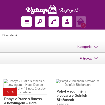
Košík
0
Dovolená
Kategorie
Filtrovat
Pobyt v rodinném
-50 %
pivovaru v Dolních
Pobyt v Praze s fitness
Břežanech
a bowlingem – Hotel
3 830 Kč