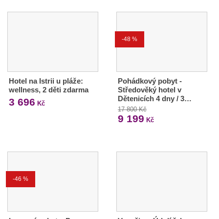
-48 %
Hotel na Istrii u pláže:
Pohádkový pobyt -
wellness, 2 děti zdarma
Středověký hotel v
Dětenicích 4 dny / 3…
3 696
Kč
17 800 Kč
9 199
Kč
-46 %