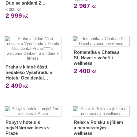
Duo se snídaní 2…
2 967
Kč
6 000 Kč
2 999
Kč
Romantika v Chateau
St. Havel s večeří i
wellness
Praha v klidné části
2 400
Kč
nedaleko Vyšehradu v
Hotelu Occidental…
2 490
Kč
Pobyt v hotelu s
Relax v Polsku s jídlem
největším wellness v
a neomezeným
Praze
wellness