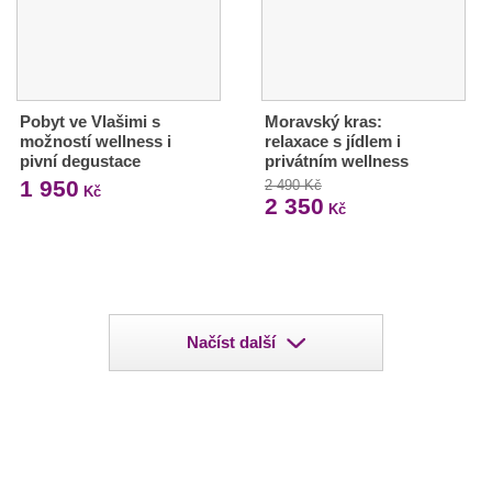
Pobyt ve Vlašimi s
Moravský kras:
možností wellness i
relaxace s jídlem i
pivní degustace
privátním wellness
1 950
2 490 Kč
Kč
2 350
Kč
Načíst další