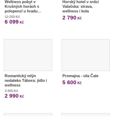
Wellness pobyt v
Horský hotel v srdci
Krušných horách s
Valašska: strava,
polopenzí u hradu…
wellness i kola
2 790
12 200 Kč
Kč
6 099
Kč
Romantický mlýn
Promajna - vila Čale
nedaleko Tábora: jídlo i
5 600
Kč
wellness
3 400 Kč
2 990
Kč