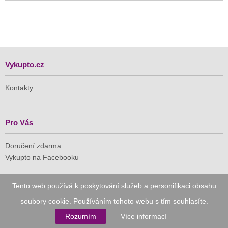
Vykupto.cz
Kontakty
Pro Vás
Doručení zdarma
Vykupto na Facebooku
Důvěryhodný nákup
Tento web používá k poskytování služeb a personifikaci obsahu
soubory cookie. Používáním tohoto webu s tím souhlasíte.
Naše společnost je členem Asociace pro elektronickou
komerci (APEK)
Rozumím
Více informací