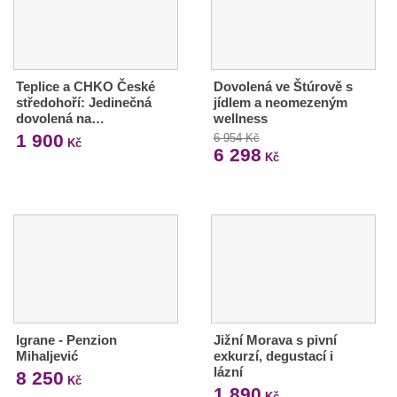
Teplice a CHKO České
Dovolená ve Štúrově s
středohoří: Jedinečná
jídlem a neomezeným
dovolená na…
wellness
1 900
6 954 Kč
Kč
6 298
Kč
Igrane - Penzion
Jižní Morava s pivní
Mihaljević
exkurzí, degustací i
lázní
8 250
Kč
1 890
Kč