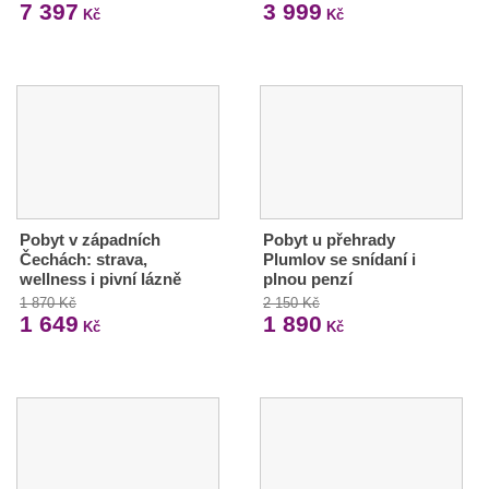
7 397
3 999
Kč
Kč
Pobyt v západních
Pobyt u přehrady
Čechách: strava,
Plumlov se snídaní i
wellness i pivní lázně
plnou penzí
1 870 Kč
2 150 Kč
1 649
1 890
Kč
Kč