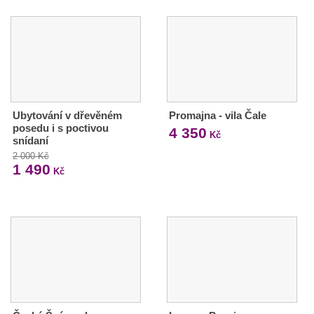
Ubytování v dřevěném
Promajna - vila Čale
posedu i s poctivou
4 350
Kč
snídaní
2 000 Kč
1 490
Kč