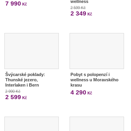
wellness
7 990
Kč
2 599 Kč
2 349
Kč
Švýcarské poklady:
Pobyt s polopenzí i
Thunské jezero,
wellness u Moravského
Interlaken i Bern
krasu
4 290
2 990 Kč
Kč
2 599
Kč