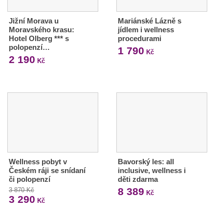
Jižní Morava u
Mariánské Lázně s
Moravského krasu:
jídlem i wellness
Hotel Olberg *** s
procedurami
polopenzí…
1 790
Kč
2 190
Kč
Wellness pobyt v
Bavorský les: all
Českém ráji se snídaní
inclusive, wellness i
či polopenzí
děti zdarma
8 389
3 870 Kč
Kč
3 290
Kč