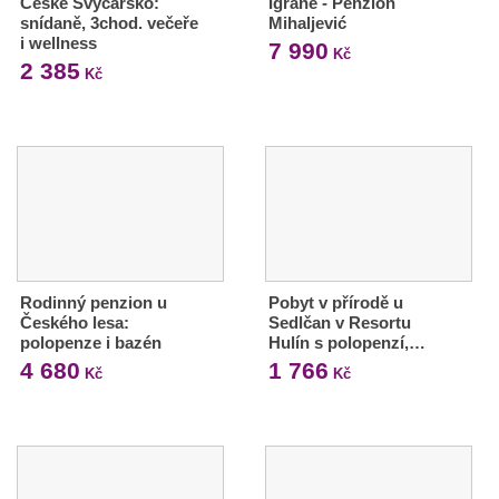
České Švýcarsko:
Igrane - Penzion
snídaně, 3chod. večeře
Mihaljević
i wellness
7 990
Kč
2 385
Kč
Rodinný penzion u
Pobyt v přírodě u
Českého lesa:
Sedlčan v Resortu
polopenze i bazén
Hulín s polopenzí,…
4 680
1 766
Kč
Kč