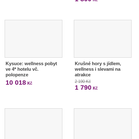
Kysuce: wellness pobyt
Krušné hory s jídlem,
ve 4* hotelu vč.
wellness i slevami na
polopenze
atrakce
10 018
2 190 Kč
Kč
1 790
Kč