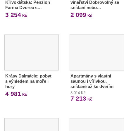
Křivoklátska: Penzion
vinařství Dobrovolný se
Farma Dvorec s…
snídaní nebo…
3 254
2 099
Kč
Kč
Krásy Dalmácie: pobyt
Apartmány s vlastní
s výhledem na moře i
saunou i vířivkou,
hory
snídaně až ke dveřím
4 981
8 014 Kč
Kč
7 213
Kč