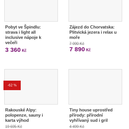
Pobyt ve Špindlu:
Zájezd do Chorvatska:
strava i light all
Plitvická jezera i relax u
inclusive nápoje k
moře
večeři
7 990 Kč
7 890
3 360
Kč
Kč
-62 %
Rakouské Alpy:
Tiny house uprostřed
polopenze, sauny i
přírody: přírodní
karta výhod
vyhřívaný sud i gril
19 695 Kč
4 499 Kč