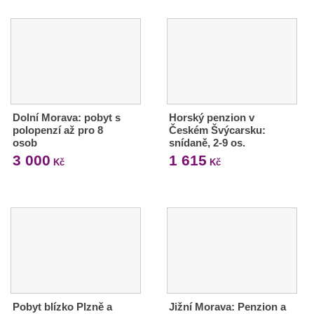
Dolní Morava: pobyt s
Horský penzion v
polopenzí až pro 8
Českém Švýcarsku:
osob
snídaně, 2-9 os.
3 000
1 615
Kč
Kč
Pobyt blízko Plzně a
Jižní Morava: Penzion a