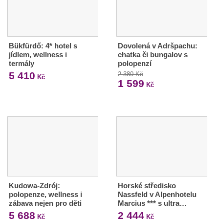
Bükfürdő: 4* hotel s
Dovolená v Adršpachu:
jídlem, wellness i
chatka či bungalov s
termály
polopenzí
5 410
2 380 Kč
Kč
1 599
Kč
Kudowa-Zdrój:
Horské středisko
polopenze, wellness i
Nassfeld v Alpenhotelu
zábava nejen pro děti
Marcius *** s ultra…
5 688
2 444
Kč
Kč