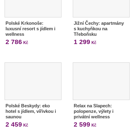
Polské Krkonoše:
Jižní Čechy: apartmány
luxusní resort s jídlem i
s kuchyňkou na
wellness
Třeboňsku
2 786
1 299
Kč
Kč
Polské Beskydy: eko
Relax na Slapech:
hotel s jídlem, vířivkou i
polopenze, výlety i
saunou
privátní wellness
2 459
2 599
Kč
Kč