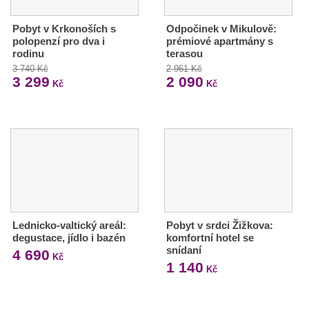
Pobyt v Krkonoších s
Odpočinek v Mikulově:
polopenzí pro dva i
prémiové apartmány s
rodinu
terasou
3 740 Kč
2 961 Kč
3 299
2 090
Kč
Kč
Lednicko-valtický areál:
Pobyt v srdci Žižkova:
degustace, jídlo i bazén
komfortní hotel se
snídaní
4 690
Kč
1 140
Kč