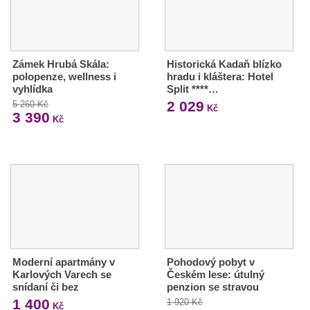
Zámek Hrubá Skála:
Historická Kadaň blízko
polopenze, wellness i
hradu i kláštera: Hotel
vyhlídka
Split ****…
2 029
5 260 Kč
Kč
3 390
Kč
Moderní apartmány v
Pohodový pobyt v
Karlových Varech se
Českém lese: útulný
snídaní či bez
penzion se stravou
1 400
1 920 Kč
Kč