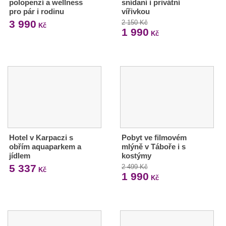
polopenzí a wellness
snídaní i privátní
pro pár i rodinu
vířivkou
3 990
2 150 Kč
Kč
1 990
Kč
Hotel v Karpaczi s
Pobyt ve filmovém
obřím aquaparkem a
mlýně v Táboře i s
jídlem
kostýmy
5 337
2 499 Kč
Kč
1 990
Kč