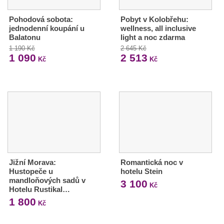
Pohodová sobota:
Pobyt v Kolobřehu:
jednodenní koupání u
wellness, all inclusive
Balatonu
light a noc zdarma
1 190 Kč
2 645 Kč
1 090
2 513
Kč
Kč
Jižní Morava:
Romantická noc v
Hustopeče u
hotelu Stein
mandloňových sadů v
3 100
Kč
Hotelu Rustikal…
1 800
Kč