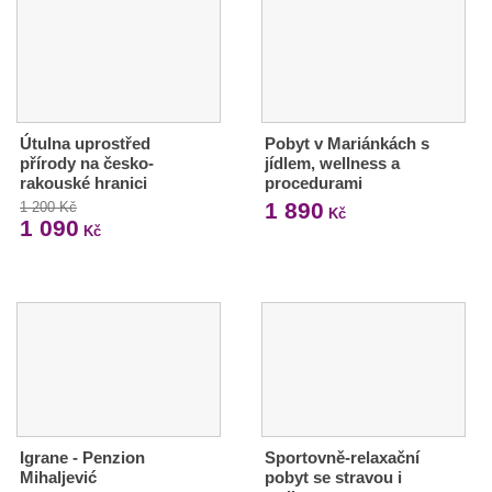
Útulna uprostřed
Pobyt v Mariánkách s
přírody na česko-
jídlem, wellness a
rakouské hranici
procedurami
1 890
1 200 Kč
Kč
1 090
Kč
Igrane - Penzion
Sportovně-relaxační
Mihaljević
pobyt se stravou i