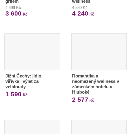
grilem
wellness
4 499 Kč
4 530 Kč
3 600
4 240
Kč
Kč
Jižní Čechy: jídlo,
Romantika a
vířivka i výlet za
neomezený wellness v
velbloudy
zámeckém hotelu v
Hluboké
1 590
Kč
2 577
Kč