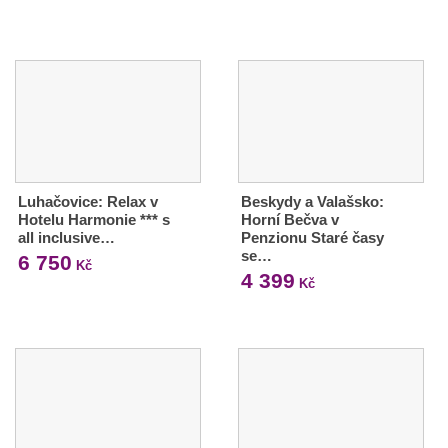
Luhačovice: Relax v
Beskydy a Valašsko:
Hotelu Harmonie *** s
Horní Bečva v
all inclusive…
Penzionu Staré časy
se…
6 750
Kč
4 399
Kč