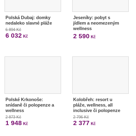
Polská Dubaj: domky
Jeseníky: pobyt s
nedaleko slavné pláže
jídlem a neomezeným
wellness
6 894 Kč
6 032
2 590
Kč
Kč
Polské Krkonoše:
Kolobřeh: resort u
snídaně či polopenze a
pláže, wellness, all
wellness
inclusive či polopenze
2 873 Kč
2 796 Kč
1 948
2 377
Kč
Kč