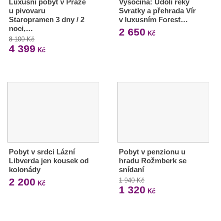
Luxusní pobyt v Praze
Vysočina: Údolí řeky
u pivovaru
Svratky a přehrada Vír
Staropramen 3 dny / 2
v luxusním Forest…
noci,…
2 650
Kč
8 100 Kč
4 399
Kč
Pobyt v srdci Lázní
Pobyt v penzionu u
Libverda jen kousek od
hradu Rožmberk se
kolonády
snídaní
2 200
1 940 Kč
Kč
1 320
Kč