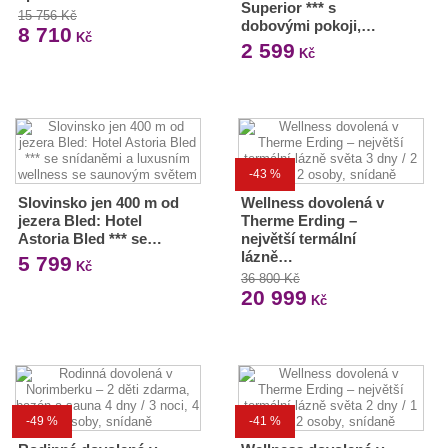
Superior *** s
15 756 Kč
dobovými pokoji,…
8 710
Kč
2 599
Kč
-43 %
Slovinsko jen 400 m od
Wellness dovolená v
jezera Bled: Hotel
Therme Erding –
Astoria Bled *** se…
největší termální
lázně…
5 799
Kč
36 800 Kč
20 999
Kč
-49 %
-41 %