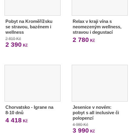
Pobyt na Kroměřížsku
Relax v kraji vína s
se stravou, bazénem i
neomezeným wellness,
wellness
stravou i degustací
2 780
2 810 Kč
Kč
2 390
Kč
Chorvatsko - Igrane na
Jesenice v novém:
8-10 dnů
pobyt s all inclusive či
polopenzí
4 418
Kč
4 980 Kč
3 990
Kč