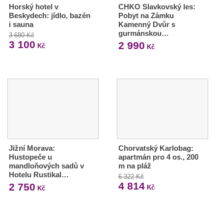
Horský hotel v
CHKO Slavkovský les:
Beskydech: jídlo, bazén
Pobyt na Zámku
i sauna
Kamenný Dvůr s
gurmánskou…
3 680 Kč
3 100
2 990
Kč
Kč
Jižní Morava:
Chorvatský Karlobag:
Hustopeče u
apartmán pro 4 os., 200
mandloňových sadů v
m na pláž
Hotelu Rustikal…
6 322 Kč
4 814
2 750
Kč
Kč