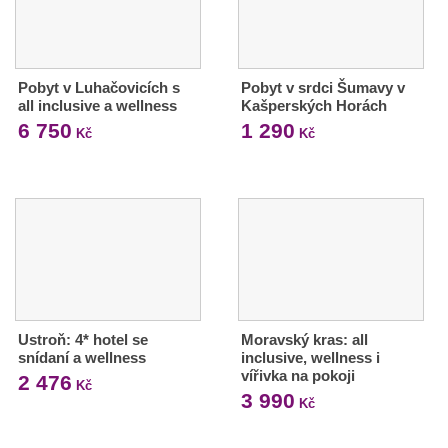
Pobyt v Luhačovicích s
Pobyt v srdci Šumavy v
all inclusive a wellness
Kašperských Horách
6 750
1 290
Kč
Kč
Ustroň: 4* hotel se
Moravský kras: all
snídaní a wellness
inclusive, wellness i
vířivka na pokoji
2 476
Kč
3 990
Kč