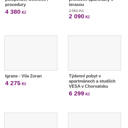
procedury
terasou
4 380
2 961 Kč
Kč
2 090
Kč
Igrane - Vila Zoran
Týdenní pobyt v
apartmánech a studiích
4 275
Kč
VESA v Chorvatsku
6 299
Kč