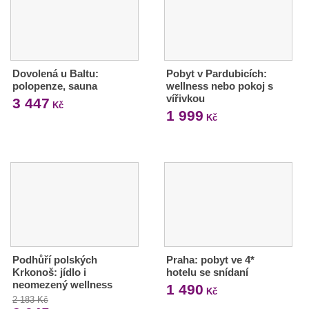
Dovolená u Baltu:
Pobyt v Pardubicích:
polopenze, sauna
wellness nebo pokoj s
vířivkou
3 447
Kč
1 999
Kč
Podhůří polských
Praha: pobyt ve 4*
Krkonoš: jídlo i
hotelu se snídaní
neomezený wellness
1 490
Kč
2 183 Kč