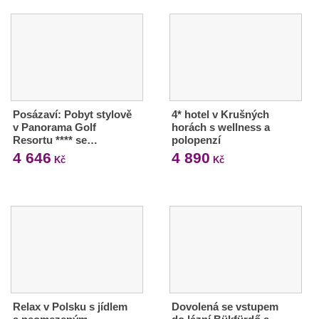
Posázaví: Pobyt stylově
4* hotel v Krušných
v Panorama Golf
horách s wellness a
Resortu **** se…
polopenzí
4 646
4 890
Kč
Kč
Relax v Polsku s jídlem
Dovolená se vstupem