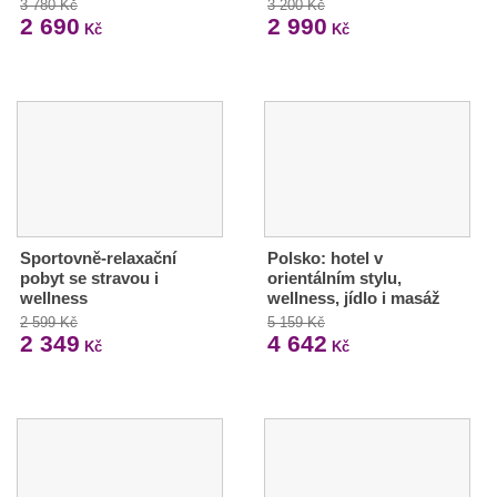
3 780 Kč
3 200 Kč
2 690
2 990
Kč
Kč
Sportovně-relaxační
Polsko: hotel v
pobyt se stravou i
orientálním stylu,
wellness
wellness, jídlo i masáž
2 599 Kč
5 159 Kč
2 349
4 642
Kč
Kč