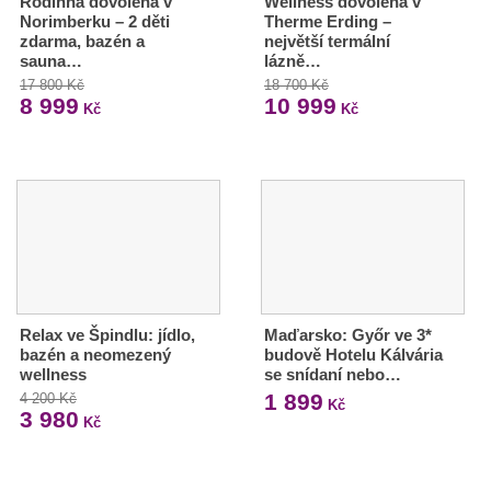
Rodinná dovolená v
Wellness dovolená v
Norimberku – 2 děti
Therme Erding –
zdarma, bazén a
největší termální
sauna…
lázně…
17 800 Kč
18 700 Kč
8 999
10 999
Kč
Kč
Relax ve Špindlu: jídlo,
Maďarsko: Győr ve 3*
bazén a neomezený
budově Hotelu Kálvária
wellness
se snídaní nebo…
1 899
4 200 Kč
Kč
3 980
Kč