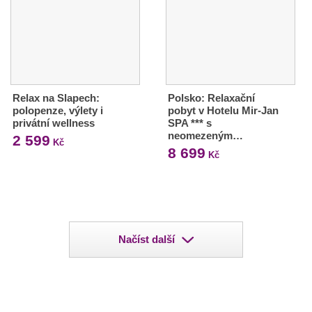
Relax na Slapech:
Polsko: Relaxační
polopenze, výlety i
pobyt v Hotelu Mir-Jan
privátní wellness
SPA *** s
neomezeným…
2 599
Kč
8 699
Kč
Načíst další