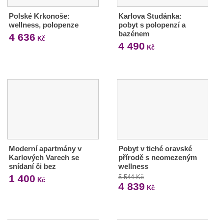
Polské Krkonoše:
Karlova Studánka:
wellness, polopenze
pobyt s polopenzí a
bazénem
4 636
Kč
4 490
Kč
Moderní apartmány v
Pobyt v tiché oravské
Karlových Varech se
přírodě s neomezeným
snídaní či bez
wellness
1 400
5 544 Kč
Kč
4 839
Kč