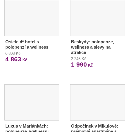
Osiek: 4* hotel s
Beskydy: polopenze,
polopenzí a wellness
wellness a slevy na
atrakce
6 808 Kč
4 863
2 245 Kč
Kč
1 990
Kč
Luxus v Mariánkách:
Odpočinek v Mikulově:
polopenze, wellness i
prémiové apartmány s