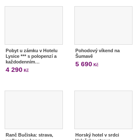
Pobyt u zámku v Hotelu
Pohodový víkend na
Lysice *** s polopenzí a
Šumavě
každodenním…
5 690
Kč
4 290
Kč
Ranč Bučiska: strava,
Horský hotel v srdci