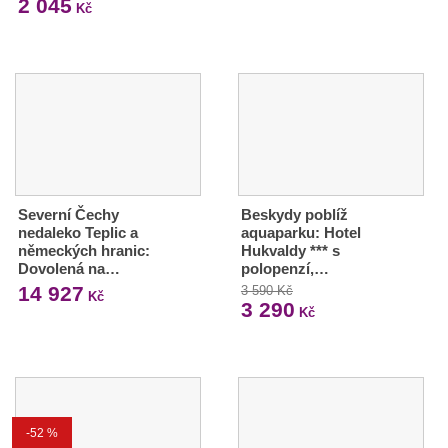
2 045
Kč
Severní Čechy
Beskydy poblíž
nedaleko Teplic a
aquaparku: Hotel
německých hranic:
Hukvaldy *** s
Dovolená na…
polopenzí,…
14 927
3 590 Kč
Kč
3 290
Kč
-52 %