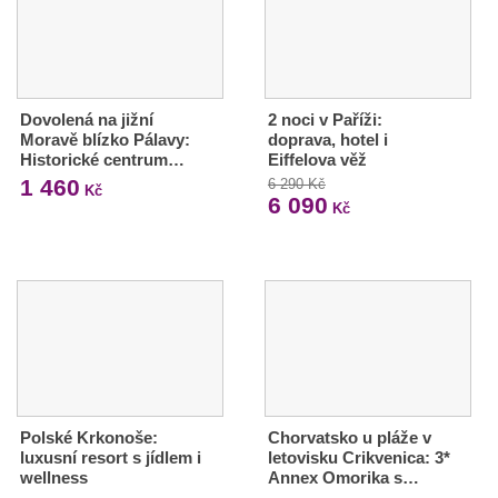
Dovolená na jižní
2 noci v Paříži:
Moravě blízko Pálavy:
doprava, hotel i
Historické centrum…
Eiffelova věž
1 460
6 290 Kč
Kč
6 090
Kč
Polské Krkonoše:
Chorvatsko u pláže v
luxusní resort s jídlem i
letovisku Crikvenica: 3*
wellness
Annex Omorika s…