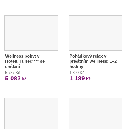
Wellness pobyt v
Pohádkový relax v
Hotelu Turiec**** se
privátním wellness: 1–2
snídaní
hodiny
5 787 Kč
1 390 Kč
5 082
1 189
Kč
Kč