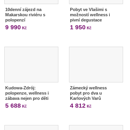
10denní zájezd na
Pobyt ve Vlašimi s
Makarskou riviéru s
možností wellness i
polopenzí
pivní degustace
9 990
1 950
Kč
Kč
Kudowa-Zdrój:
Zámecký wellness
polopenze, wellness i
pobyt pro dva u
zábava nejen pro děti
Karlových Varů
5 688
4 812
Kč
Kč