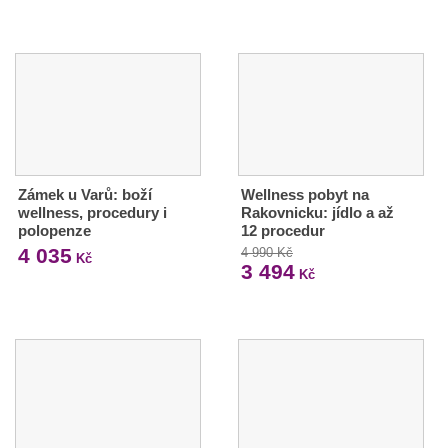
Zámek u Varů: boží
Wellness pobyt na
wellness, procedury i
Rakovnicku: jídlo a až
polopenze
12 procedur
4 035
4 990 Kč
Kč
3 494
Kč