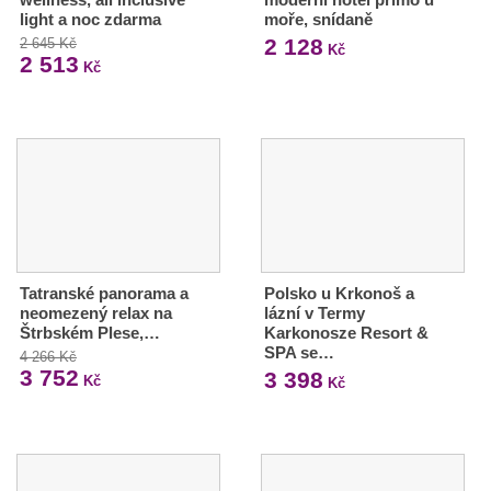
light a noc zdarma
moře, snídaně
2 128
2 645 Kč
Kč
2 513
Kč
Tatranské panorama a
Polsko u Krkonoš a
neomezený relax na
lázní v Termy
Štrbském Plese,…
Karkonosze Resort &
SPA se…
4 266 Kč
3 752
3 398
Kč
Kč