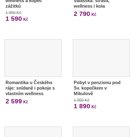
wellness a kopec
Valašska: strava,
zážitků
wellness i kola
2 790
1 990 Kč
Kč
1 590
Kč
Romantika u Českého
Pobyt v penzionu pod
ráje: snídaně i pokoje s
Sv. kopečkem v
vlastním wellness
Mikulově
2 599
1 900 Kč
Kč
1 890
Kč