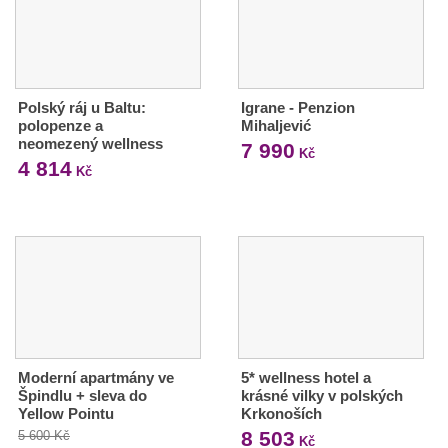
Polský ráj u Baltu:
Igrane - Penzion
polopenze a
Mihaljević
neomezený wellness
7 990
Kč
4 814
Kč
Moderní apartmány ve
5* wellness hotel a
Špindlu + sleva do
krásné vilky v polských
Yellow Pointu
Krkonoších
8 503
5 600 Kč
Kč