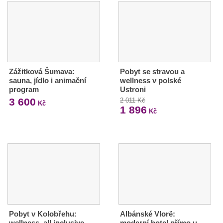
Zážitková Šumava:
Pobyt se stravou a
sauna, jídlo i animační
wellness v polské
program
Ustroni
3 600
2 011 Kč
Kč
1 896
Kč
Pobyt v Kolobřehu:
Albánské Vlorë:
wellness, all inclusive
moderní hotel přímo u