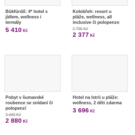
Bükfürdő: 4* hotel s
Kolobřeh: resort u
jídlem, wellness i
pláže, wellness, all
termály
inclusive či polopenze
5 410
2 796 Kč
Kč
2 377
Kč
Pobyt v šumavské
Hotel na Istrii u pláže:
roubence se snídaní či
wellness, 2 děti zdarma
polopenzí
3 696
Kč
3 440 Kč
2 880
Kč