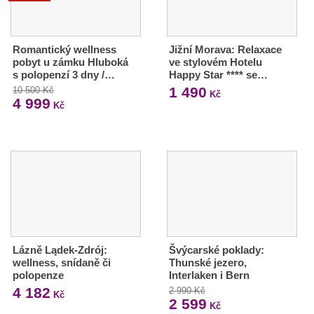
Romantický wellness
Jižní Morava: Relaxace
pobyt u zámku Hluboká
ve stylovém Hotelu
s polopenzí 3 dny /…
Happy Star **** se…
1 490
10 500 Kč
Kč
4 999
Kč
Lázně Lądek-Zdrój:
Švýcarské poklady:
wellness, snídaně či
Thunské jezero,
polopenze
Interlaken i Bern
4 182
2 990 Kč
Kč
2 599
Kč