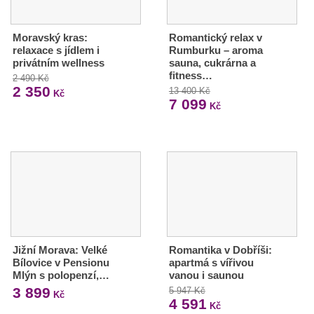
Moravský kras:
Romantický relax v
relaxace s jídlem i
Rumburku – aroma
privátním wellness
sauna, cukrárna a
fitness…
2 490 Kč
2 350
13 400 Kč
Kč
7 099
Kč
Jižní Morava: Velké
Romantika v Dobříši:
Bílovice v Pensionu
apartmá s vířivou
Mlýn s polopenzí,…
vanou i saunou
3 899
5 947 Kč
Kč
4 591
Kč