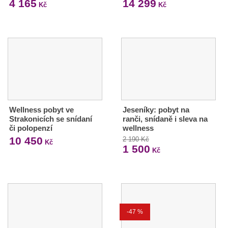
4 165
14 299
Kč
Kč
Wellness pobyt ve
Jeseníky: pobyt na
Strakonicích se snídaní
ranči, snídaně i sleva na
či polopenzí
wellness
10 450
2 190 Kč
Kč
1 500
Kč
-47 %