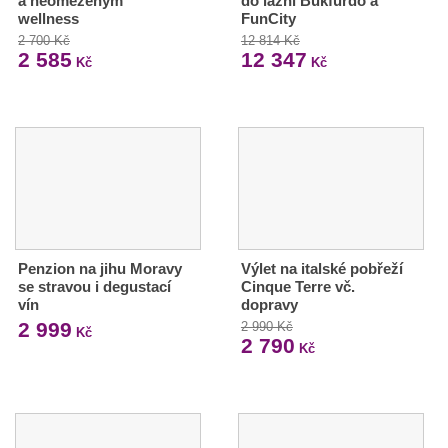
a neomezeným
do lázní Bükfürdő a
wellness
FunCity
2 700 Kč
12 814 Kč
2 585
12 347
Kč
Kč
Penzion na jihu Moravy
Výlet na italské pobřeží
se stravou i degustací
Cinque Terre vč.
vín
dopravy
2 999
2 990 Kč
Kč
2 790
Kč