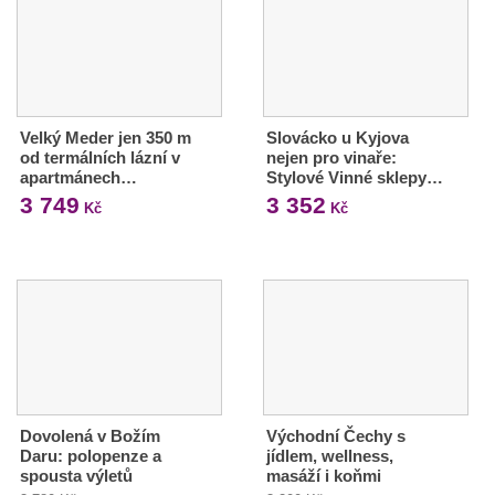
Velký Meder jen 350 m
Slovácko u Kyjova
od termálních lázní v
nejen pro vinaře:
apartmánech…
Stylové Vinné sklepy…
3 749
3 352
Kč
Kč
Dovolená v Božím
Východní Čechy s
Daru: polopenze a
jídlem, wellness,
spousta výletů
masáží i koňmi