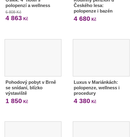
polopenzí a wellness
Českého lesa:
polopenze i bazén
6 808 Kč
4 863
4 680
Kč
Kč
Pohodový pobyt v Brně
Luxus v Mariánkách:
se snídaní, blízko
polopenze, wellness i
výstaviště
procedury
1 850
4 380
Kč
Kč