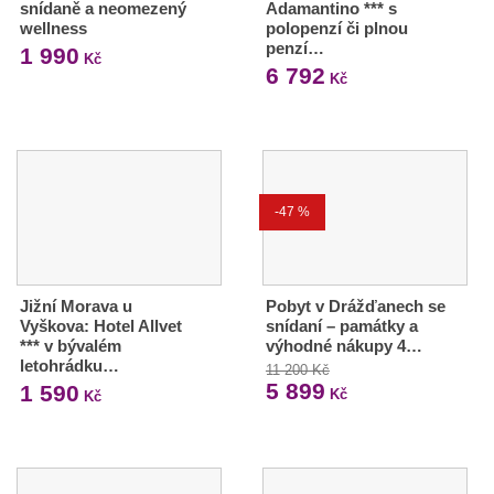
snídaně a neomezený
Adamantino *** s
wellness
polopenzí či plnou
penzí…
1 990
Kč
6 792
Kč
-47 %
Jižní Morava u
Pobyt v Drážďanech se
Vyškova: Hotel Allvet
snídaní – památky a
*** v bývalém
výhodné nákupy 4…
letohrádku…
11 200 Kč
5 899
1 590
Kč
Kč