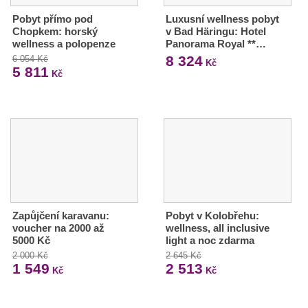
Pobyt přímo pod
Luxusní wellness pobyt
Chopkem: horský
v Bad Häringu: Hotel
wellness a polopenze
Panorama Royal **…
8 324
6 054 Kč
Kč
5 811
Kč
Zapůjčení karavanu:
Pobyt v Kolobřehu:
voucher na 2000 až
wellness, all inclusive
5000 Kč
light a noc zdarma
2 000 Kč
2 645 Kč
1 549
2 513
Kč
Kč