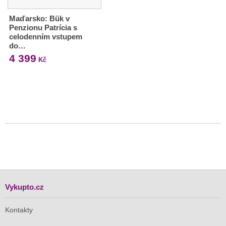
Maďarsko: Bük v
Penzionu Patrícia s
celodenním vstupem
do…
4 399
Kč
Vykupto.cz
Kontakty