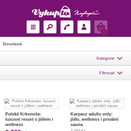
Košík
0
Dovolená
Kategorie
Filtrovat
Polské Krkonoše:
Karpacz adults only:
luxusní resort s jídlem i
jídlo, wellness i privátní
wellness
sauna
3 792 Kč