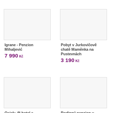
Igrane - Penzion
Pobyt v Jurkovičově
Mihaljević
chatě Maměnka na
Pustevnách
7 990
Kč
3 190
Kč
Osiek: 4* hotel s
Rodinný penzion u