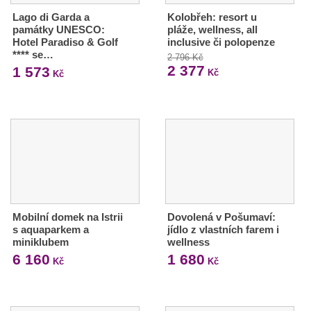
Lago di Garda a
Kolobřeh: resort u
památky UNESCO:
pláže, wellness, all
Hotel Paradiso & Golf
inclusive či polopenze
**** se…
2 796 Kč
2 377
1 573
Kč
Kč
Mobilní domek na Istrii
Dovolená v Pošumaví:
s aquaparkem a
jídlo z vlastních farem i
miniklubem
wellness
6 160
1 680
Kč
Kč