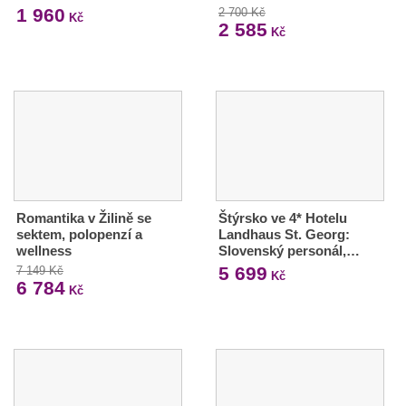
1 960
2 700 Kč
Kč
2 585
Kč
Romantika v Žilině se
Štýrsko ve 4* Hotelu
sektem, polopenzí a
Landhaus St. Georg:
wellness
Slovenský personál,…
5 699
7 149 Kč
Kč
6 784
Kč