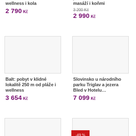
wellness i kola
masáží i koňmi
2 790
3 200 Kč
Kč
2 990
Kč
Balt: pobyt v klidné
Slovinsko u národního
lokalitě 250 m od pláže i
parku Triglav a jezera
wellness
Bled v Hotelu…
3 654
7 099
Kč
Kč
-49 %