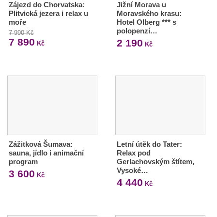
Zájezd do Chorvatska:
Jižní Morava u
Plitvická jezera i relax u
Moravského krasu:
moře
Hotel Olberg *** s
polopenzí…
7 990 Kč
7 890
2 190
Kč
Kč
Zážitková Šumava:
Letní útěk do Tater:
sauna, jídlo i animační
Relax pod
program
Gerlachovským štítem,
Vysoké…
3 600
Kč
4 440
Kč