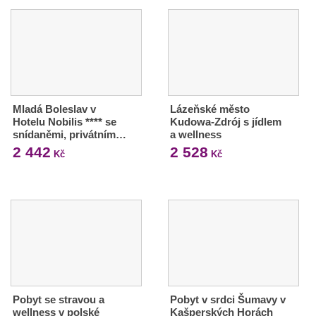
Mladá Boleslav v
Lázeňské město
Hotelu Nobilis **** se
Kudowa-Zdrój s jídlem
snídaněmi, privátním…
a wellness
2 442
2 528
Kč
Kč
Pobyt se stravou a
Pobyt v srdci Šumavy v
wellness v polské
Kašperských Horách