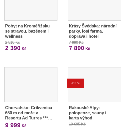
Pobyt na Kroměřížsku
Krásy Švédska: národní
se stravou, bazénem i
parky, losí farma,
wellness
doprava i hotel
2 810 Kč
7 990 Kč
2 390
7 890
Kč
Kč
-62 %
Chorvatsko: Crikvenica
Rakouské Alpy:
650 m od moře v
polopenze, sauny i
Resortu Ad Turres ***…
karta výhod
9 999
19 695 Kč
Kč