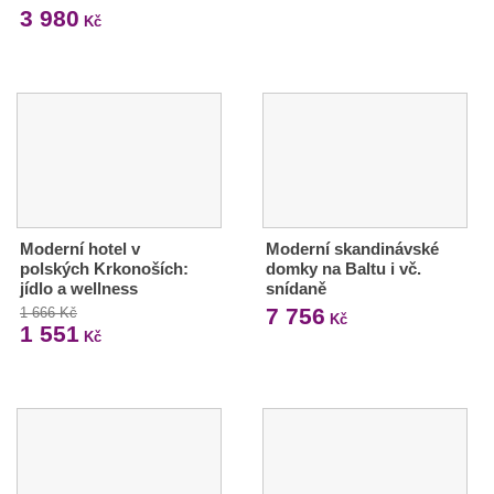
3 980
Kč
Moderní hotel v
Moderní skandinávské
polských Krkonoších:
domky na Baltu i vč.
jídlo a wellness
snídaně
7 756
1 666 Kč
Kč
1 551
Kč