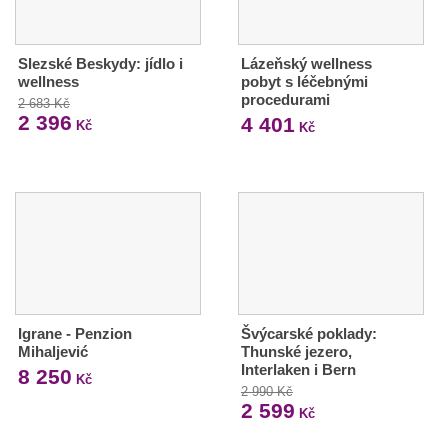
Slezské Beskydy: jídlo i
Lázeňský wellness
wellness
pobyt s léčebnými
procedurami
2 683 Kč
2 396
4 401
Kč
Kč
Igrane - Penzion
Švýcarské poklady:
Mihaljević
Thunské jezero,
Interlaken i Bern
8 250
Kč
2 990 Kč
2 599
Kč