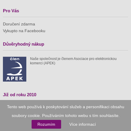
Pro Vás
Doručení zdarma
Vykupto na Facebooku
Důvěryhodný nákup
Naše společnost je členem Asociace pro elektronickou
komerci (APEK)
Již od roku 2010
Tento web používá k poskytování služeb a personifikaci obsahu
59 tis.
1 511 mil.
soubory cookie. Používáním tohoto webu s tím souhlasíte.
spuštěných nabídek
ušetřeno nákupy
Rozumím
Více informací