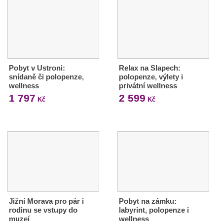
Pobyt v Ustroni:
Relax na Slapech:
snídaně či polopenze,
polopenze, výlety i
wellness
privátní wellness
1 797
2 599
Kč
Kč
Jižní Morava pro pár i
Pobyt na zámku:
rodinu se vstupy do
labyrint, polopenze i
muzeí
wellness