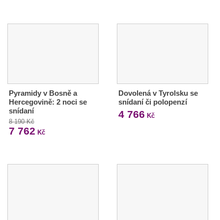
Pyramidy v Bosně a
Dovolená v Tyrolsku se
Hercegovině: 2 noci se
snídaní či polopenzí
snídaní
4 766
Kč
8 190 Kč
7 762
Kč