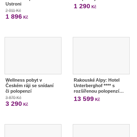
Ustroni
1 290
Kč
2 011 Kč
1 896
Kč
Wellness pobyt v
Rakouské Alpy: Hotel
Českém ráji se snídaní
Unterberghof **** s
či polopenzí
rozšířenou polopenzí…
13 599
3 870 Kč
Kč
3 290
Kč