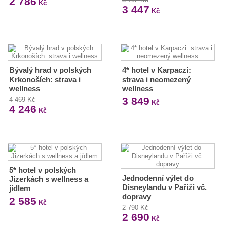
2 786
Kč
3 447
Kč
Bývalý hrad v polských
4* hotel v Karpaczi:
Krkonoších: strava i
strava i neomezený
wellness
wellness
3 849
4 469 Kč
Kč
4 246
Kč
5* hotel v polských
Jednodenní výlet do
Jizerkách s wellness a
Disneylandu v Paříži vč.
jídlem
dopravy
2 585
Kč
2 790 Kč
2 690
Kč