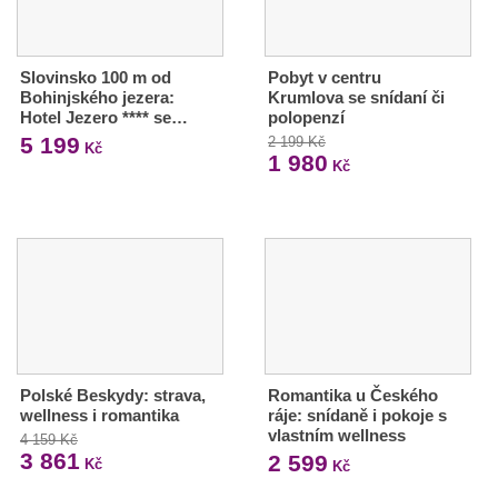
Slovinsko 100 m od
Pobyt v centru
Bohinjského jezera:
Krumlova se snídaní či
Hotel Jezero **** se…
polopenzí
5 199
2 199 Kč
Kč
1 980
Kč
Polské Beskydy: strava,
Romantika u Českého
wellness i romantika
ráje: snídaně i pokoje s
vlastním wellness
4 159 Kč
3 861
2 599
Kč
Kč