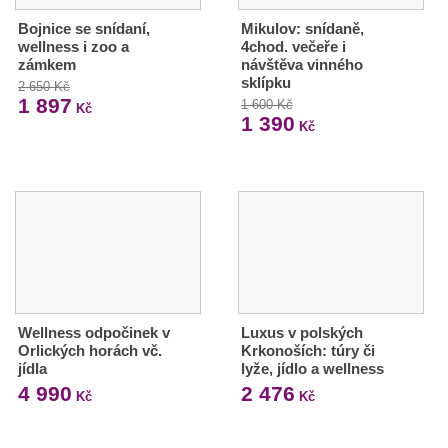
Bojnice se snídaní,
Mikulov: snídaně,
wellness i zoo a
4chod. večeře i
zámkem
návštěva vinného
sklípku
2 650 Kč
1 897
1 600 Kč
Kč
1 390
Kč
Wellness odpočinek v
Luxus v polských
Orlických horách vč.
Krkonoších: túry či
jídla
lyže, jídlo a wellness
4 990
2 476
Kč
Kč