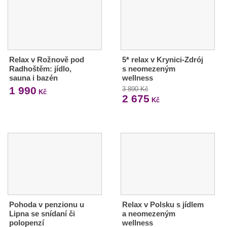
Relax v Rožnově pod
5* relax v Krynici-Zdrój
Radhoštěm: jídlo,
s neomezeným
sauna i bazén
wellness
1 990
3 890 Kč
Kč
2 675
Kč
Pohoda v penzionu u
Relax v Polsku s jídlem
Lipna se snídaní či
a neomezeným
polopenzí
wellness