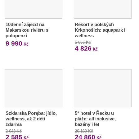
10denní zájezd na
Resort v polských
Makarskou riviéru s
Krkonoších: aquapark i
polopenzí
wellness
9 990
5 056 Kč
Kč
4 826
Kč
Szklarska Poręba: jídlo,
5* hotel v Řecku u
wellness, až 2 děti
pláže: all inclusive,
zdarma
bazény i let
2 643 Kč
26 160 Kč
2 585
24 860
Kč
Kč