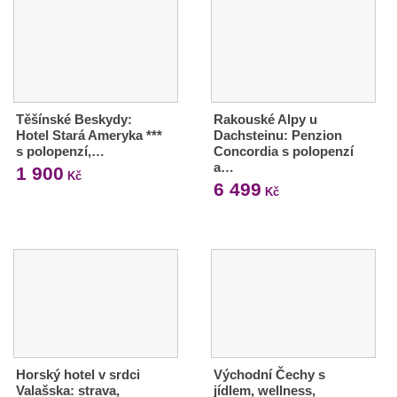
Těšínské Beskydy:
Rakouské Alpy u
Hotel Stará Ameryka ***
Dachsteinu: Penzion
s polopenzí,…
Concordia s polopenzí
a…
1 900
Kč
6 499
Kč
Horský hotel v srdci
Východní Čechy s
Valašska: strava,
jídlem, wellness,