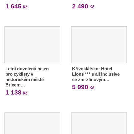
1 645
2 490
Kč
Kč
Letní dovolená nejen
Křivoklátsko: Hotel
pro cyklisty v
Lions *** s all inclusive
historickém městě
se zmrzlinovým…
Brixen:…
5 990
Kč
1 138
Kč