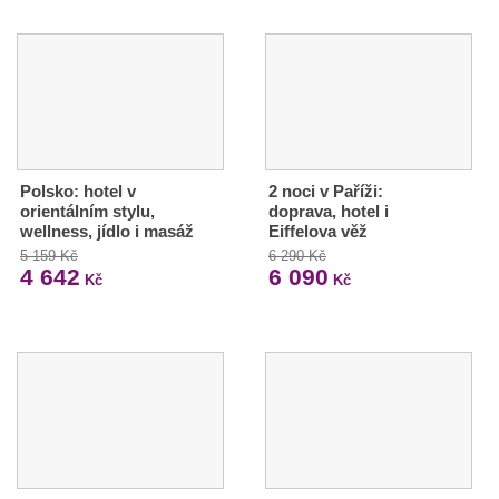
Polsko: hotel v
2 noci v Paříži:
orientálním stylu,
doprava, hotel i
wellness, jídlo i masáž
Eiffelova věž
5 159 Kč
6 290 Kč
4 642
6 090
Kč
Kč