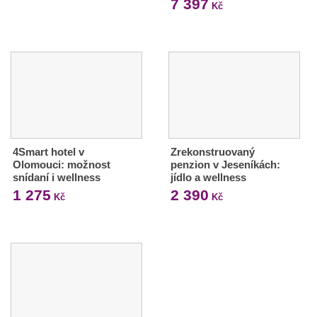
7 397
Kč
4Smart hotel v
Zrekonstruovaný
Olomouci: možnost
penzion v Jeseníkách:
snídaní i wellness
jídlo a wellness
1 275
2 390
Kč
Kč