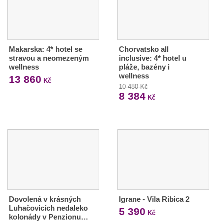
Makarska: 4* hotel se
Chorvatsko all
stravou a neomezeným
inclusive: 4* hotel u
wellness
pláže, bazény i
wellness
13 860
Kč
10 480 Kč
8 384
Kč
Dovolená v krásných
Igrane - Vila Ribica 2
Luhačovicích nedaleko
5 390
Kč
kolonády v Penzionu…