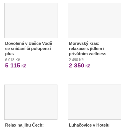
Dovolená v Bašce Vodě
Moravský kras:
se snídaní či polopenzí
relaxace s jídlem i
plus
privátním wellness
6 018 Kč
2 490 Kč
5 115
2 350
Kč
Kč
Relax na jihu Čech:
Luhačovice v Hotelu