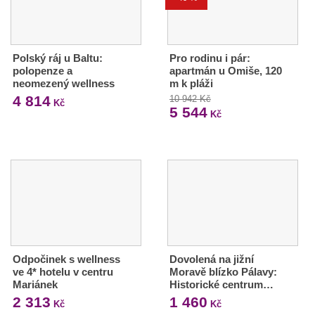
Polský ráj u Baltu:
Pro rodinu i pár:
polopenze a
apartmán u Omiše, 120
neomezený wellness
m k pláži
4 814
10 942 Kč
Kč
5 544
Kč
Odpočinek s wellness
Dovolená na jižní
ve 4* hotelu v centru
Moravě blízko Pálavy:
Mariánek
Historické centrum…
2 313
1 460
Kč
Kč