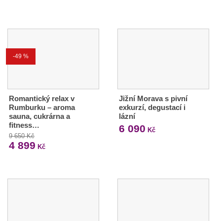
-49 %
Romantický relax v
Jižní Morava s pivní
Rumburku – aroma
exkurzí, degustací i
sauna, cukrárna a
lázní
fitness…
6 090
Kč
9 650 Kč
4 899
Kč