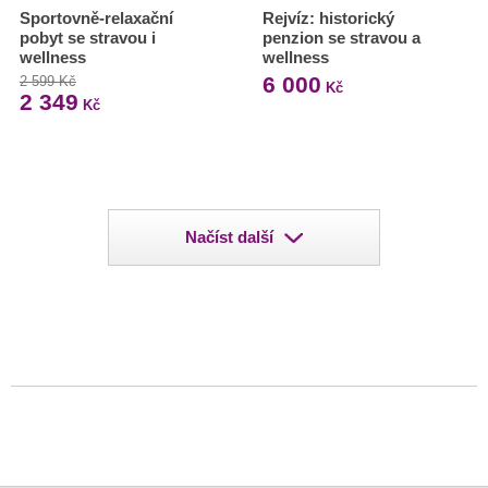
Sportovně-relaxační
Rejvíz: historický
pobyt se stravou i
penzion se stravou a
wellness
wellness
6 000
2 599 Kč
Kč
2 349
Kč
Načíst další