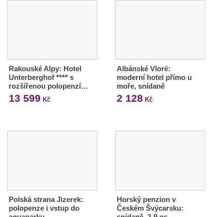
Rakouské Alpy: Hotel
Albánské Vlorë:
Unterberghof **** s
moderní hotel přímo u
rozšířenou polopenzí…
moře, snídaně
13 599
2 128
Kč
Kč
Polská strana Jizerek:
Horský penzion v
polopenze i vstup do
Českém Švýcarsku:
aquaparku
snídaně, 2-9 os.