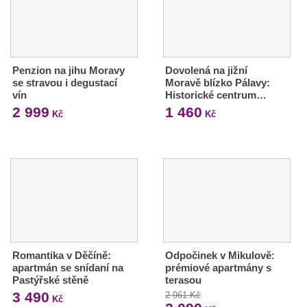
Penzion na jihu Moravy
Dovolená na jižní
se stravou i degustací
Moravě blízko Pálavy:
vín
Historické centrum…
2 999
1 460
Kč
Kč
Romantika v Děčíně:
Odpočinek v Mikulově:
apartmán se snídaní na
prémiové apartmány s
Pastýřské stěně
terasou
3 490
2 961 Kč
Kč