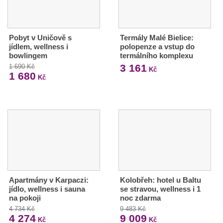
Pobyt v Uničově s
Termály Malé Bielice:
jídlem, wellness i
polopenze a vstup do
bowlingem
termálního komplexu
3 161
1 690 Kč
Kč
1 680
Kč
Apartmány v Karpaczi:
Kolobřeh: hotel u Baltu
jídlo, wellness i sauna
se stravou, wellness i 1
na pokoji
noc zdarma
4 734 Kč
9 483 Kč
4 274
9 009
Kč
Kč