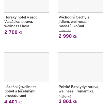
Horský hotel v srdci
Východní Čechy s
Valašska: strava,
jídlem, wellness,
wellness i kola
masáží i koňmi
2 790
3 200 Kč
Kč
2 990
Kč
Lázeňský wellness
Polské Beskydy: strava,
pobyt s léčebnými
wellness i romantika
procedurami
4 159 Kč
3 861
4 401
Kč
Kč