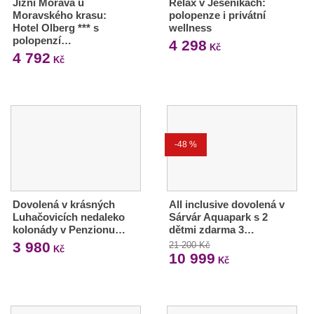
Jižní Morava u
Relax v Jeseníkách:
Moravského krasu:
polopenze i privátní
Hotel Olberg *** s
wellness
polopenzí…
4 298
Kč
4 792
Kč
-48 %
Dovolená v krásných
All inclusive dovolená v
Luhačovicích nedaleko
Sárvár Aquapark s 2
kolonády v Penzionu…
dětmi zdarma 3…
3 980
21 200 Kč
Kč
10 999
Kč