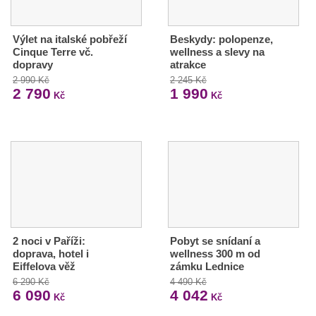
Výlet na italské pobřeží
Beskydy: polopenze,
Cinque Terre vč.
wellness a slevy na
dopravy
atrakce
2 990 Kč
2 245 Kč
2 790
1 990
Kč
Kč
2 noci v Paříži:
Pobyt se snídaní a
doprava, hotel i
wellness 300 m od
Eiffelova věž
zámku Lednice
6 290 Kč
4 490 Kč
6 090
4 042
Kč
Kč