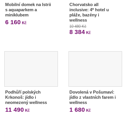
Mobilní domek na Istrii
Chorvatsko all
s aquaparkem a
inclusive: 4* hotel u
miniklubem
pláže, bazény i
wellness
6 160
Kč
10 480 Kč
8 384
Kč
Podhůří polských
Dovolená v Pošumaví:
Krkonoš: jídlo i
jídlo z vlastních farem i
neomezený wellness
wellness
11 490
1 680
Kč
Kč