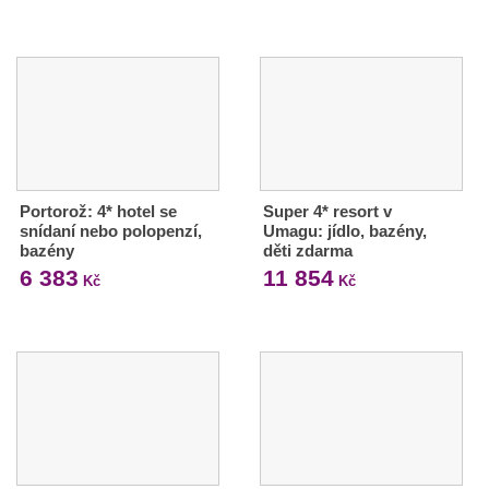
Portorož: 4* hotel se
Super 4* resort v
snídaní nebo polopenzí,
Umagu: jídlo, bazény,
bazény
děti zdarma
6 383
11 854
Kč
Kč