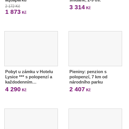
3 314
2 172 Kč
Kč
1 873
Kč
Pobyt u zámku v Hotelu
Pieniny: penzion s
Lysice *** s polopenzí a
polopenzí, 7 km od
každodenním…
národního parku
4 290
2 407
Kč
Kč