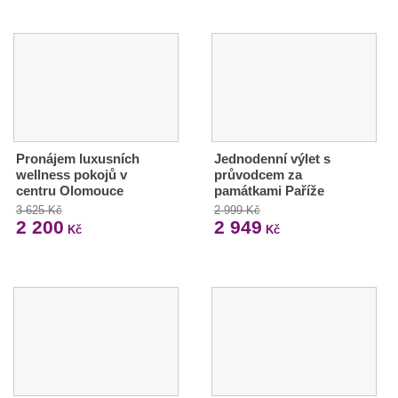
Pronájem luxusních
Jednodenní výlet s
wellness pokojů v
průvodcem za
centru Olomouce
památkami Paříže
3 625 Kč
2 999 Kč
2 200
2 949
Kč
Kč