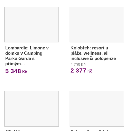
Lombardie: Limone v
Kolobřeh: resort u
domku v Camping
pláže, wellness, all
Parku Garda s
inclusive či polopenze
přímým…
2 796 Kč
2 377
5 348
Kč
Kč