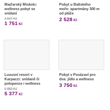
Maďarský Miskolc:
Pobyt u Baltského
wellness pobyt se
moře: apartmány 300 m
snídaní
od pláže
2 528
3 647 Kč
Kč
1 751
Kč
Luxusní resort v
Pobyt v Posázaví pro
Karpaczi: snídaně či
dva: jídlo a wellness
polopenze i wellness
3 750
Kč
5 883 Kč
5 377
Kč