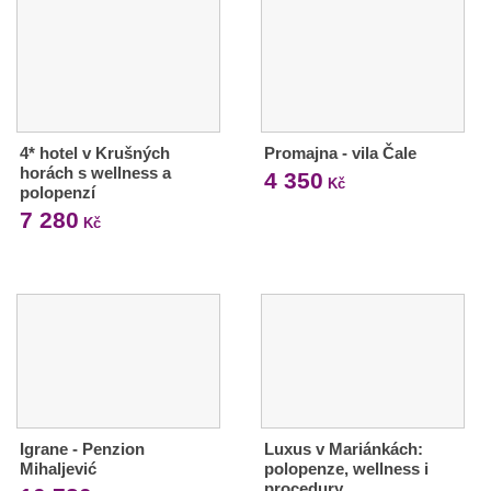
4* hotel v Krušných
Promajna - vila Čale
horách s wellness a
4 350
Kč
polopenzí
7 280
Kč
Igrane - Penzion
Luxus v Mariánkách:
Mihaljević
polopenze, wellness i
procedury