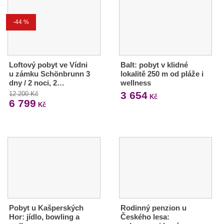
-44 %
Loftový pobyt ve Vídni
Balt: pobyt v klidné
u zámku Schönbrunn 3
lokalitě 250 m od pláže i
dny / 2 noci, 2…
wellness
3 654
12 200 Kč
Kč
6 799
Kč
Pobyt u Kašperských
Rodinný penzion u
Hor: jídlo, bowling a
Českého lesa: