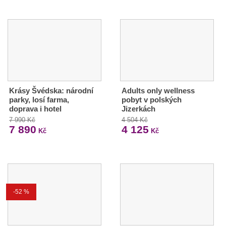
Krásy Švédska: národní
Adults only wellness
parky, losí farma,
pobyt v polských
doprava i hotel
Jizerkách
7 990 Kč
4 504 Kč
7 890
4 125
Kč
Kč
-52 %