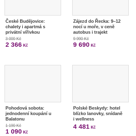
České Budějovice:
Zájezd do Řecka: 9–12
chalety i apartmá s
nocí u moře, v ceně
privátní vířivkou
autobus i trajekt
3 000 Kč
9 990 Kč
2 366
9 690
Kč
Kč
Pohodová sobota:
Polské Beskydy: hotel
jednodenní koupání u
blízko lanovky, snídaně
Balatonu
i wellness
4 481
1 190 Kč
Kč
1 090
Kč