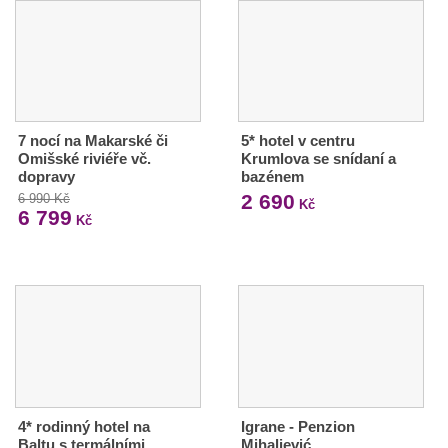
7 nocí na Makarské či
5* hotel v centru
Omišské riviéře vč.
Krumlova se snídaní a
dopravy
bazénem
2 690
6 990 Kč
Kč
6 799
Kč
4* rodinný hotel na
Igrane - Penzion
Baltu s termálními
Mihaljević