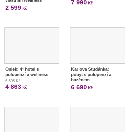
vlastním wellness
7 990
Kč
2 599
Kč
Osiek: 4* hotel s
Karlova Studánka:
polopenzí a wellness
pobyt s polopenzí a
bazénem
6 808 Kč
4 863
6 690
Kč
Kč