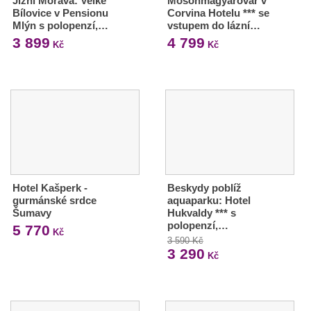
Jižní Morava: Velké
Mosonmagyaróvár v
Bílovice v Pensionu
Corvina Hotelu *** se
Mlýn s polopenzí,…
vstupem do lázní…
3 899
4 799
Kč
Kč
Hotel Kašperk -
Beskydy poblíž
gurmánské srdce
aquaparku: Hotel
Šumavy
Hukvaldy *** s
polopenzí,…
5 770
Kč
3 590 Kč
3 290
Kč