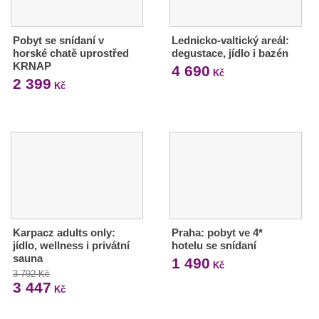
Pobyt se snídaní v
Lednicko-valtický areál:
horské chatě uprostřed
degustace, jídlo i bazén
KRNAP
4 690
Kč
2 399
Kč
Karpacz adults only:
Praha: pobyt ve 4*
jídlo, wellness i privátní
hotelu se snídaní
sauna
1 490
Kč
3 792 Kč
3 447
Kč