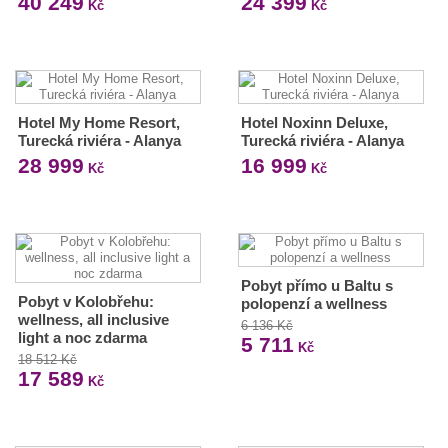
40 249
24 399
Kč
Kč
Hotel My Home Resort,
Hotel Noxinn Deluxe,
Turecká riviéra - Alanya
Turecká riviéra - Alanya
28 999
16 999
Kč
Kč
Pobyt přímo u Baltu s
Pobyt v Kolobřehu:
polopenzí a wellness
wellness, all inclusive
6 136 Kč
light a noc zdarma
5 711
Kč
18 512 Kč
17 589
Kč