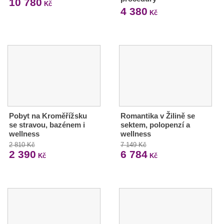
10 780
Kč
4 380
Kč
Pobyt na Kroměřížsku
Romantika v Žilině se
se stravou, bazénem i
sektem, polopenzí a
wellness
wellness
2 810 Kč
7 149 Kč
2 390
6 784
Kč
Kč