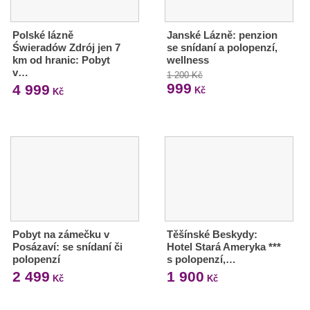
Polské lázně
Janské Lázně: penzion
Świeradów Zdrój jen 7
se snídaní a polopenzí,
km od hranic: Pobyt
wellness
v…
1 200 Kč
999
4 999
Kč
Kč
Pobyt na zámečku v
Těšínské Beskydy:
Posázaví: se snídaní či
Hotel Stará Ameryka ***
polopenzí
s polopenzí,…
2 499
1 900
Kč
Kč