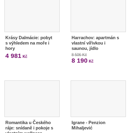
Krásy Dalmácie: pobyt
Harrachov: apartmán s
s výhledem na moře i
vlastní vířivkou i
hory
saunou, jídlo
4 981
8 506 Kč
Kč
8 190
Kč
Romantika u Českého
Igrane - Penzion
ráje: snídaně i pokoje s
Mihaljević