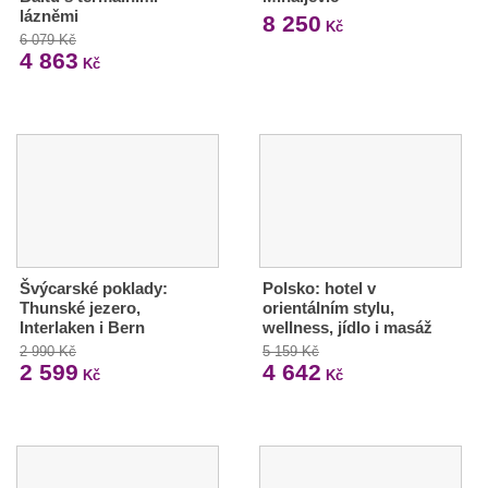
lázněmi
8 250
Kč
6 079 Kč
4 863
Kč
Švýcarské poklady:
Polsko: hotel v
Thunské jezero,
orientálním stylu,
Interlaken i Bern
wellness, jídlo i masáž
2 990 Kč
5 159 Kč
2 599
4 642
Kč
Kč