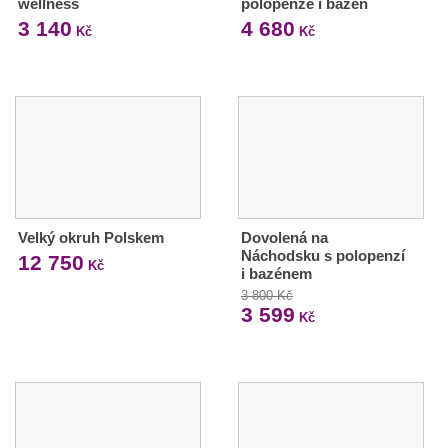
wellness
polopenze i bazén
3 140
4 680
Kč
Kč
Velký okruh Polskem
Dovolená na
Náchodsku s polopenzí
12 750
Kč
i bazénem
3 800 Kč
3 599
Kč