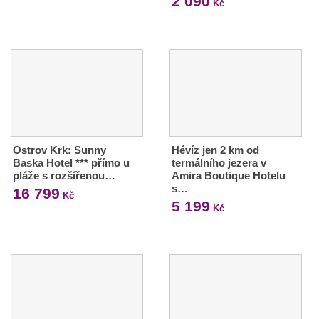
2 090
Kč
Ostrov Krk: Sunny
Hévíz jen 2 km od
Baska Hotel *** přímo u
termálního jezera v
pláže s rozšířenou…
Amira Boutique Hotelu
s…
16 799
Kč
5 199
Kč