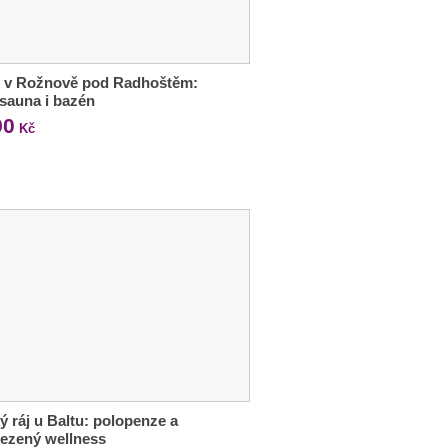
x v Rožnově pod Radhoštěm:
, sauna i bazén
90
Kč
ý ráj u Baltu: polopenze a
ezený wellness