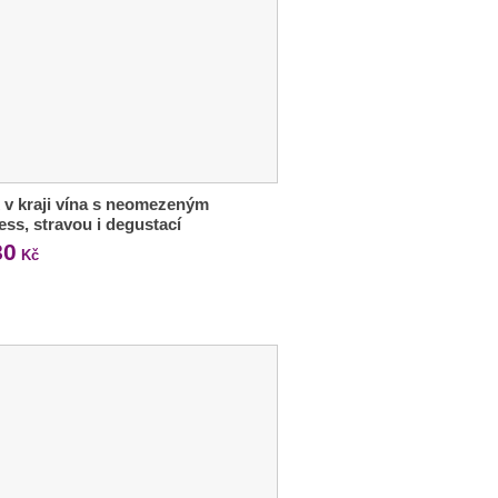
 v kraji vína s neomezeným
ess, stravou i degustací
80
Kč