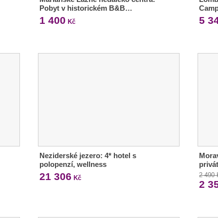
Pobyt v historickém B&B…
Camp
1 400
5 3
Kč
Neziderské jezero: 4* hotel s
Morav
polopenzí, wellness
privá
21 306
2 490
Kč
2 3