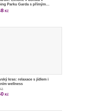
ing Parku Garda s přímým…
48
Kč
ský kras: relaxace s jídlem i
tním wellness
 Kč
50
Kč