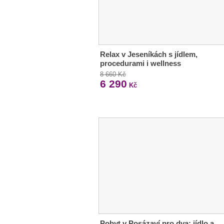
Relax v Jeseníkách s jídlem,
procedurami i wellness
8 660 Kč
6 290
Kč
Pobyt v Posázaví pro dva: jídlo a