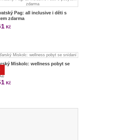
atský Pag: all inclusive i děti s
tem zdarma
61
Kč
ský Miskolc: wellness pobyt se
ní
%
 Kč
51
Kč