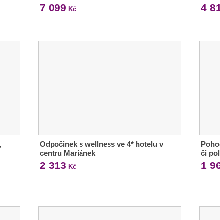
7 099
4 8
Kč
,
Odpočinek s wellness ve 4* hotelu v
Pohod
centru Mariánek
či po
2 313
1 9
Kč