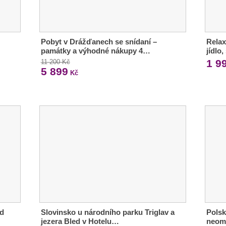
Pobyt v Drážďanech se snídaní –
Rela
památky a výhodné nákupy 4…
jídlo
1 9
11 200 Kč
5 899
Kč
od
Slovinsko u národního parku Triglav a
Polsk
jezera Bled v Hotelu…
neom