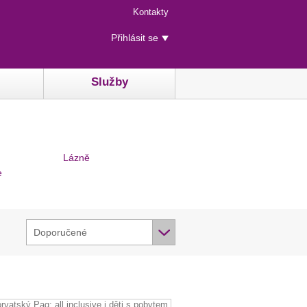
Menu
Kontakty
rychlého
Uživatelské
přístupu
Přihlásit se
menu
Služby
Lázně
e
Doporučené