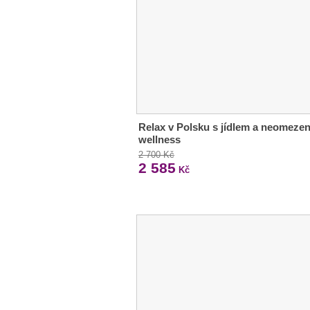
Relax v Polsku s jídlem a neomeze
wellness
2 700 Kč
2 585
Kč