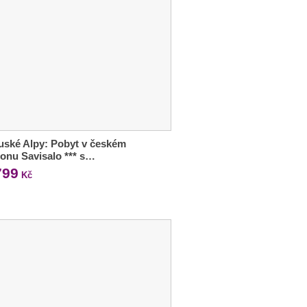
ské Alpy: Pobyt v českém
onu Savisalo *** s…
799
Kč