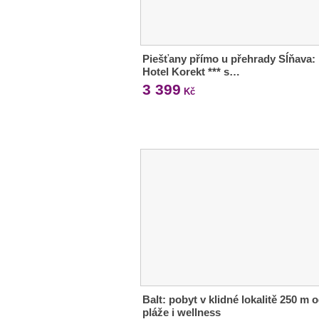
Piešťany přímo u přehrady Sĺňava:
Hotel Korekt *** s…
3 399
Kč
Balt: pobyt v klidné lokalitě 250 m 
pláže i wellness