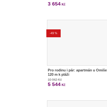
3 654
Kč
-49 %
Pro rodinu i pár: apartmán u Omiše
120 m k pláži
10 942 Kč
5 544
Kč