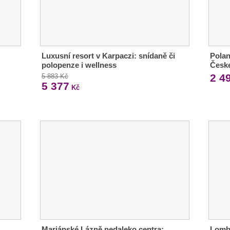
Luxusní resort v Karpaczi: snídaně či
Polan
polopenze i wellness
Česke
2 4
5 883 Kč
5 377
Kč
Mariánské Lázně nedaleko centra:
Lomb