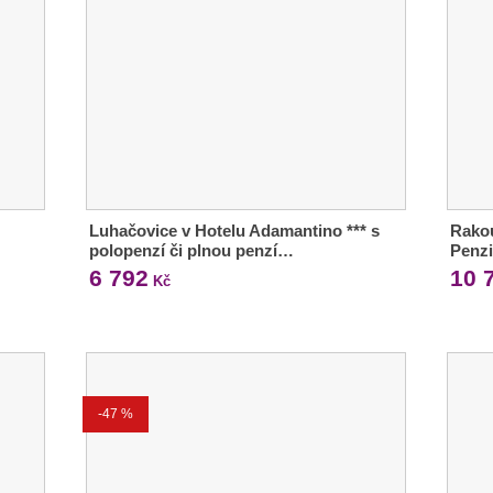
Luhačovice v Hotelu Adamantino *** s
Rakou
polopenzí či plnou penzí…
Penzi
6 792
10 
Kč
-47 %