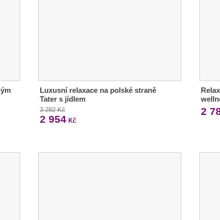
ným
Luxusní relaxace na polské straně
Relax
Tater s jídlem
welln
2 7
3 282 Kč
2 954
Kč