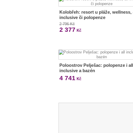
Kolobřeh: resort u pláže, wellness, 
inclusive či polopenze
2 796 Kč
2 377
Kč
Poloostrov Pelješac: polopenze i al
inclusive a bazén
4 741
Kč