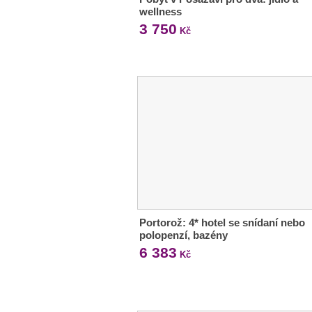
wellness
3 750
Kč
Portorož: 4* hotel se snídaní nebo
polopenzí, bazény
6 383
Kč