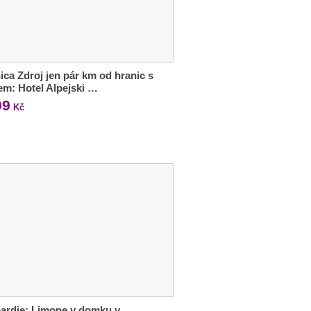
ica Zdroj jen pár km od hranic s
m: Hotel Alpejski …
99
Kč
ardie: Limone v domku v