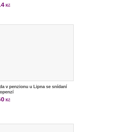
14
Kč
a v penzionu u Lipna se snídaní
lopenzí
60
Kč