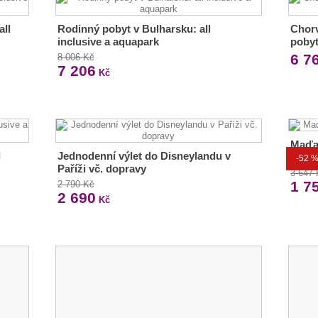
all
Rodinný pobyt v Bulharsku: all
Chorv
inclusive a aquapark
poby
6 7
8 006 Kč
7 206
Kč
Maďar
l
Jednodenní výlet do Disneylandu v
snída
-52 
Paříži vč. dopravy
3 647
1 7
2 790 Kč
2 690
Kč