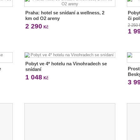
Praha: hotel se snídaní a wellness, 2
Pobyt
km od O2 areny
či po
2 290
2 250
Kč
1 9
Pobyt ve 4* hotelu na Vinohradech se
e
Prost
snídaní
Besk
1 048
Kč
3 9