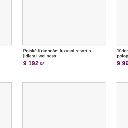
Polské Krkonoše: luxusní resort s
10den
jídlem i wellness
polop
9 192
9 9
Kč