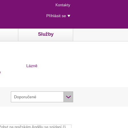
Menu
Kontakty
rychlého
Uživatelské
přístupu
Přihlásit se
menu
Služby
Lázně
e
Doporučené