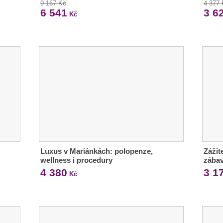
9 167 Kč
4 377
6 541
3 6
Kč
Luxus v Mariánkách: polopenze,
Zážit
wellness i procedury
zábav
4 380
3 1
Kč