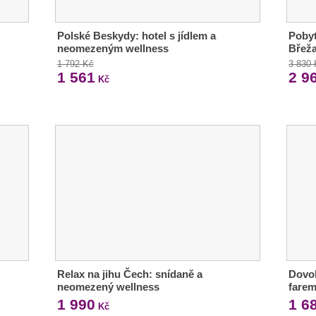
Polské Beskydy: hotel s jídlem a
Pobyt
neomezeným wellness
Břež
1 792 Kč
3 830
1 561
2 9
Kč
Relax na jihu Čech: snídaně a
Dovol
neomezený wellness
farem
1 990
1 6
Kč