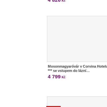
Kč
Mosonmagyaróvár v Corvina Hotel
*** se vstupem do lázní…
4 799
Kč