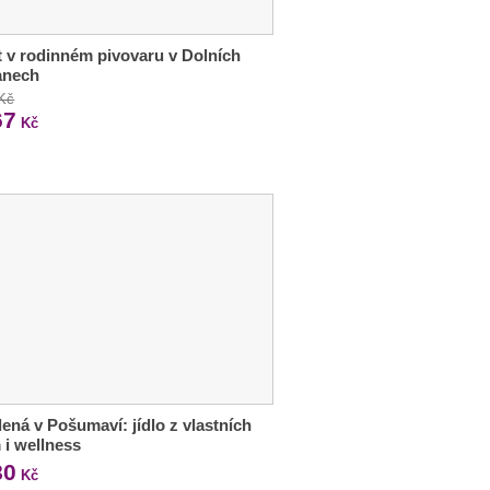
 v rodinném pivovaru v Dolních
anech
 Kč
67
Kč
ená v Pošumaví: jídlo z vlastních
 i wellness
80
Kč