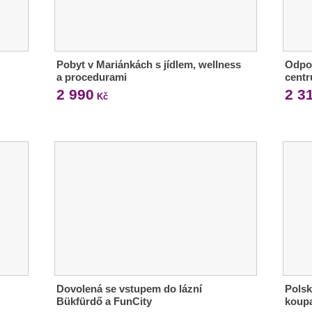
Pobyt v Mariánkách s jídlem, wellness
Odpoč
a procedurami
centr
2 990
2 3
Kč
Dovolená se vstupem do lázní
Polsk
Bükfürdő a FunCity
koupa