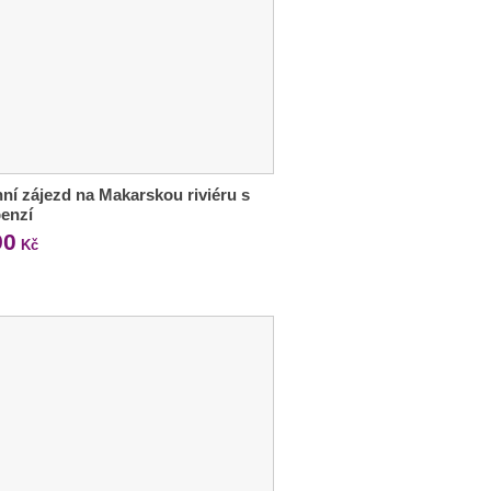
ní zájezd na Makarskou riviéru s
enzí
90
Kč