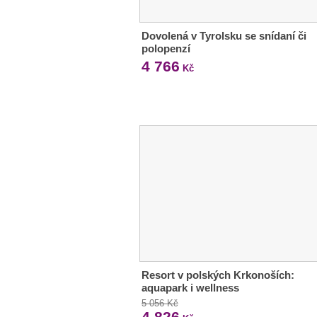
Dovolená v Tyrolsku se snídaní či
polopenzí
4 766
Kč
Resort v polských Krkonoších:
aquapark i wellness
5 056 Kč
4 826