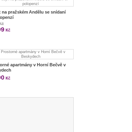
 na pražském Andělu se snídaní
lopenzí
 Kč
99
Kč
orné apartmány v Horní Bečvě v
ydech
90
Kč