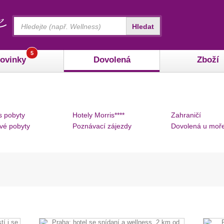
Vyhledávání
Hledat
5
ovinky
Dovolená
Zboží
s pobyty
Hotely Morris****
Zahraničí
vé pobyty
Poznávací zájezdy
Dovolená u moř