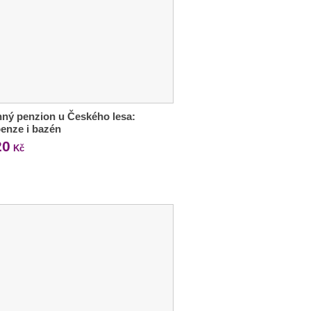
ný penzion u Českého lesa:
enze i bazén
20
Kč