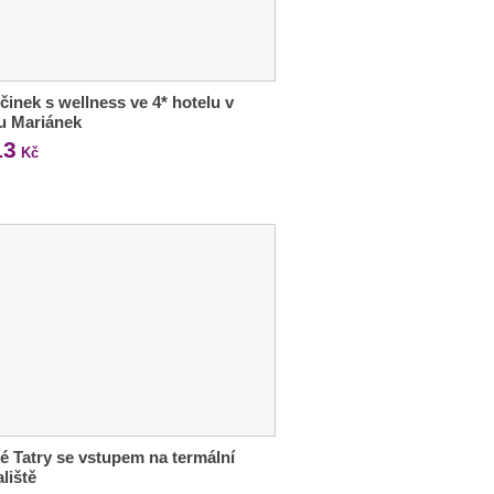
inek s wellness ve 4* hotelu v
u Mariánek
13
Kč
é Tatry se vstupem na termální
liště