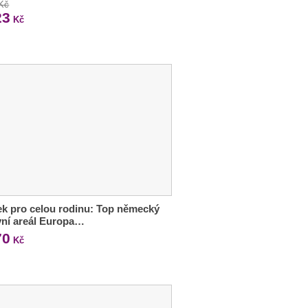
 Kč
23
Kč
ek pro celou rodinu: Top německý
ní areál Europa…
70
Kč