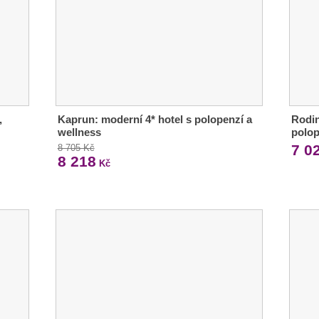
,
Kaprun: moderní 4* hotel s polopenzí a
Rodin
wellness
polop
7 0
8 705 Kč
8 218
Kč