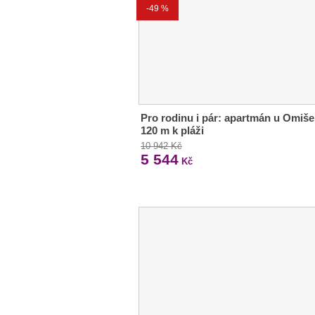
-49 %
Pro rodinu i pár: apartmán u Omiše
120 m k pláži
10 942 Kč
5 544
Kč