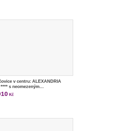
čovice v centru: ALEXANDRIA
l **** s neomezeným…
010
Kč