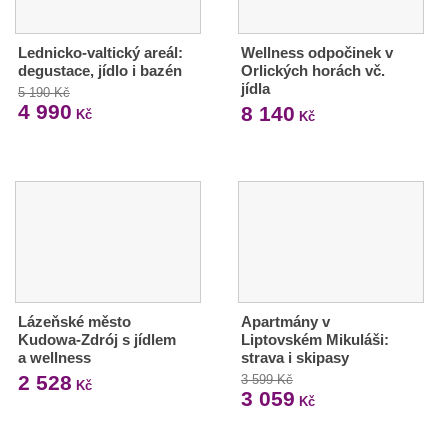
Lednicko-valtický areál:
Wellness odpočinek v
degustace, jídlo i bazén
Orlických horách vč.
jídla
5 190 Kč
4 990
8 140
Kč
Kč
Lázeňské město
Apartmány v
Kudowa-Zdrój s jídlem
Liptovském Mikuláši:
a wellness
strava i skipasy
2 528
3 599 Kč
Kč
3 059
Kč