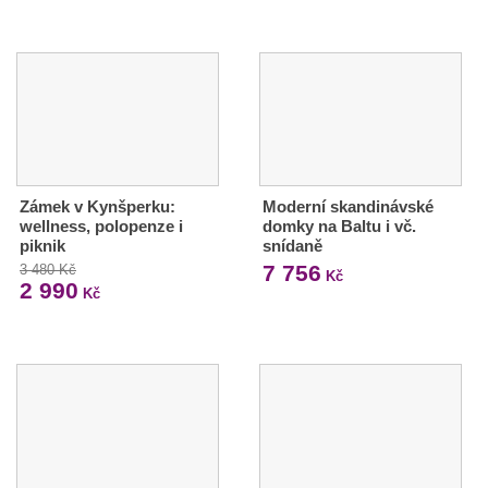
Zámek v Kynšperku:
Moderní skandinávské
wellness, polopenze i
domky na Baltu i vč.
piknik
snídaně
7 756
3 480 Kč
Kč
2 990
Kč