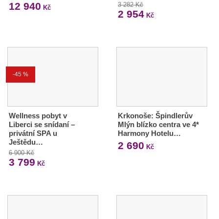
12 940
3 282 Kč
Kč
2 954
Kč
-45 %
Wellness pobyt v
Krkonoše: Špindlerův
Liberci se snídaní –
Mlýn blízko centra ve 4*
privátní SPA u
Harmony Hotelu…
Ještědu…
2 690
Kč
6 900 Kč
3 799
Kč