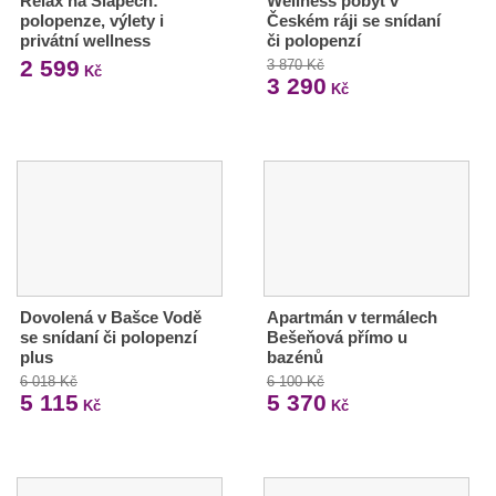
Relax na Slapech:
Wellness pobyt v
polopenze, výlety i
Českém ráji se snídaní
privátní wellness
či polopenzí
2 599
3 870 Kč
Kč
3 290
Kč
Dovolená v Bašce Vodě
Apartmán v termálech
se snídaní či polopenzí
Bešeňová přímo u
plus
bazénů
6 018 Kč
6 100 Kč
5 115
5 370
Kč
Kč