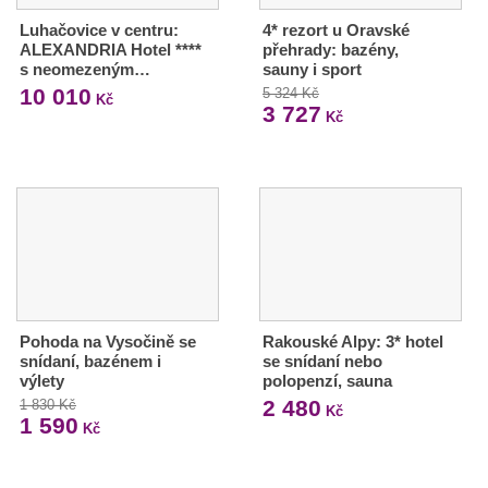
Luhačovice v centru:
4* rezort u Oravské
ALEXANDRIA Hotel ****
přehrady: bazény,
s neomezeným…
sauny i sport
10 010
5 324 Kč
Kč
3 727
Kč
Pohoda na Vysočině se
Rakouské Alpy: 3* hotel
snídaní, bazénem i
se snídaní nebo
výlety
polopenzí, sauna
2 480
1 830 Kč
Kč
1 590
Kč