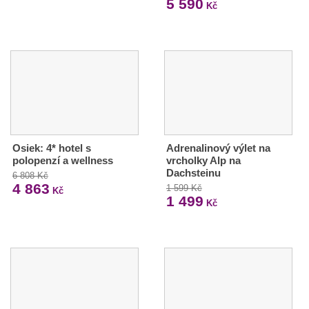
5 590
Kč
Osiek: 4* hotel s
Adrenalinový výlet na
polopenzí a wellness
vrcholky Alp na
Dachsteinu
6 808 Kč
4 863
1 599 Kč
Kč
1 499
Kč