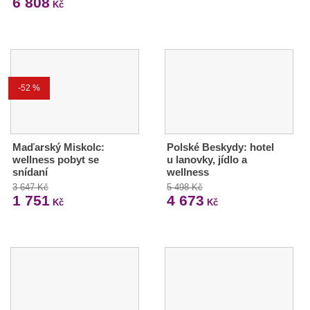
6 808
Kč
-52 %
Maďarský Miskolc:
Polské Beskydy: hotel
wellness pobyt se
u lanovky, jídlo a
snídaní
wellness
3 647 Kč
5 498 Kč
1 751
4 673
Kč
Kč