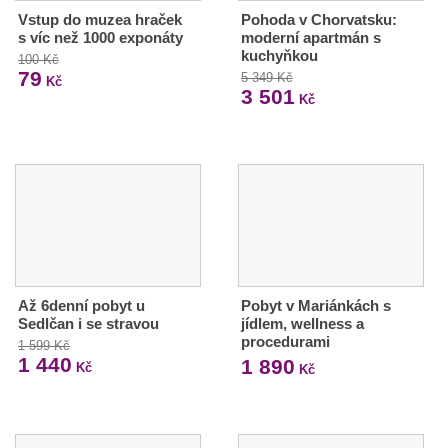
Vstup do muzea hraček
Pohoda v Chorvatsku:
s víc než 1000 exponáty
moderní apartmán s
kuchyňkou
100 Kč
79
5 349 Kč
Kč
3 501
Kč
Až 6denní pobyt u
Pobyt v Mariánkách s
Sedlčan i se stravou
jídlem, wellness a
procedurami
1 599 Kč
1 440
1 890
Kč
Kč