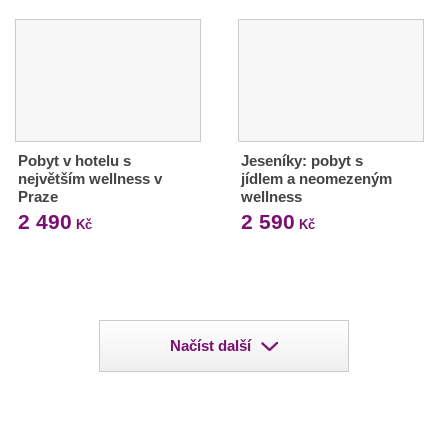
Pobyt v hotelu s
Jeseníky: pobyt s
největším wellness v
jídlem a neomezeným
Praze
wellness
2 490
2 590
Kč
Kč
Načíst další