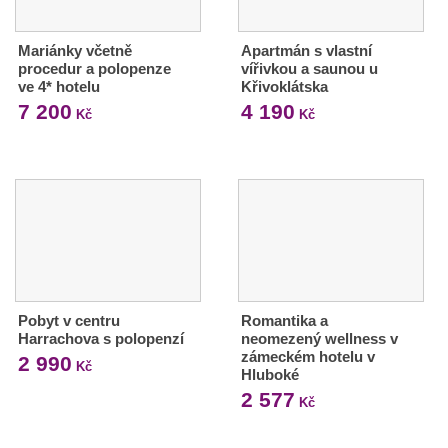
Mariánky včetně
Apartmán s vlastní
procedur a polopenze
vířivkou a saunou u
ve 4* hotelu
Křivoklátska
7 200
4 190
Kč
Kč
Pobyt v centru
Romantika a
Harrachova s polopenzí
neomezený wellness v
zámeckém hotelu v
2 990
Kč
Hluboké
2 577
Kč