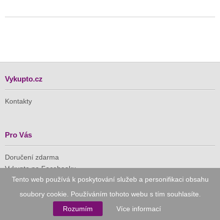
Vykupto.cz
Kontakty
Pro Vás
Doručení zdarma
Vykupto na Facebooku
Tento web používá k poskytování služeb a personifikaci obsahu
Důvěryhodný nákup
soubory cookie. Používáním tohoto webu s tím souhlasíte.
Rozumím
Více informací
Naše společnost je členem Asociace pro elektronickou