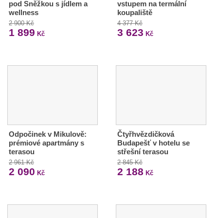
pod Sněžkou s jídlem a
vstupem na termální
wellness
koupaliště
2 900 Kč
4 377 Kč
1 899
3 623
Kč
Kč
Odpočinek v Mikulově:
Čtyřhvězdičková
prémiové apartmány s
Budapešť v hotelu se
terasou
střešní terasou
2 961 Kč
2 845 Kč
2 090
2 188
Kč
Kč