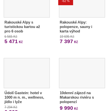
-62 %
Rakouské Alpy s
Rakouské Alpy:
turistickou kartou až
polopenze, sauny i
pro 6 osob
karta výhod
6 565 Kč
19 695 Kč
5 471
7 397
Kč
Kč
Údolí Gastein: hotel v
10denní zájezd na
1000 m n. m., wellness,
Makarskou riviéru s
jídlo i lyže
polopenzí
9 990
7 294 Kč
Kč