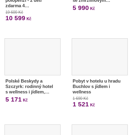
polopenzí - 2 děti
se zmrzlinovým…
zdarma 4…
5 990
Kč
19 600 Kč
10 599
Kč
Polské Beskydy a
Pobyt v hotelu u hradu
Szczyrk: rodinný hotel
Buchlov s jídlem i
s wellness i jídlem,…
wellness
5 171
1 690 Kč
Kč
1 521
Kč