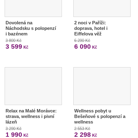
Dovolená na
2 noci v Paříži:
Náchodsku s polopenzí
doprava, hotel i
i bazénem
Eiffelova věž
3 800 Kč
6 290 Kč
3 599
6 090
Kč
Kč
Relax na Malé Morávce:
Wellness pobyt u
strava, wellness i pivní
Bešeňové s polopenzí a
lázeň
wellness
3 290 Kč
2 553 Kč
1 990
2 298
Kč
Kč