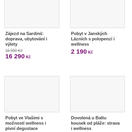
Zájezd na Sardinii:
Pobyt v Janských
doprava, ubytování i
Lázních s polopenzí i
výlety
wellness
2 190
16 590 Kč
Kč
16 290
Kč
Pobyt ve Vlašimi s
Dovolená u Baltu
možností wellness i
kousek od pláže: strava
pivní degustace
i wellness