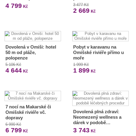
4 799
3 477 Kč
Kč
2 669
Kč
Dovolená v Omiši: hotel
Pobyt v karavanu na
50 m od pláže,
Omišské riviéře přímo u
polopenze
moře
5 106 Kč
1 999 Kč
4 644
1 899
Kč
Kč
7 nocí na Makarské či
Dovolená plná zdraví:
Omišské riviéře vč.
Neomezený wellness a
dopravy
dárek v podobě…
6 990 Kč
6 799
3 743
Kč
Kč