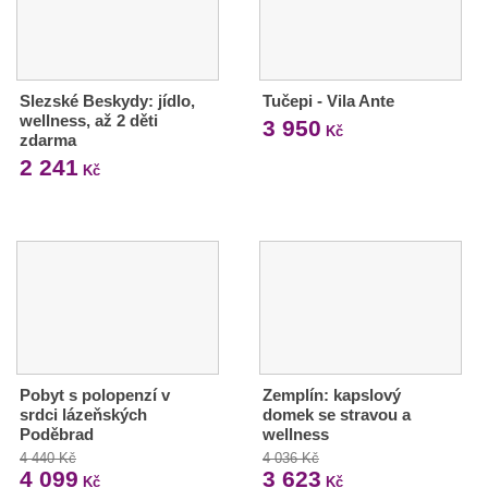
Slezské Beskydy: jídlo,
Tučepi - Vila Ante
wellness, až 2 děti
3 950
Kč
zdarma
2 241
Kč
Pobyt s polopenzí v
Zemplín: kapslový
srdci lázeňských
domek se stravou a
Poděbrad
wellness
4 440 Kč
4 036 Kč
4 099
3 623
Kč
Kč