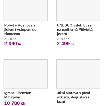
Pobyt v Rožnově s
UNESCO výlet: busem
jídlem i vstupem do
na nádherná Plitvická
skanzenu
jezera
2 600 Kč
2 690 Kč
2 390
2 499
Kč
Kč
Igrane - Penzion
Jižní Morava s pivní
Mihaljević
exkurzí, degustací i
lázní
10 780
Kč