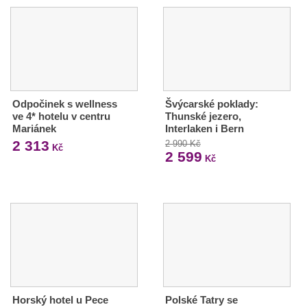
Odpočinek s wellness
Švýcarské poklady:
ve 4* hotelu v centru
Thunské jezero,
Mariánek
Interlaken i Bern
2 313
2 990 Kč
Kč
2 599
Kč
Horský hotel u Pece
Polské Tatry se