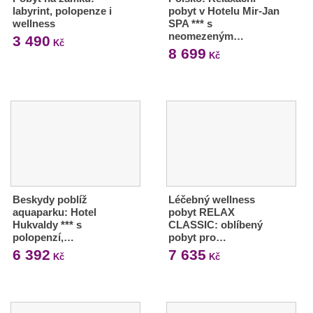
labyrint, polopenze i
pobyt v Hotelu Mir-Jan
wellness
SPA *** s
neomezeným…
3 490
Kč
8 699
Kč
Beskydy poblíž
Léčebný wellness
aquaparku: Hotel
pobyt RELAX
Hukvaldy *** s
CLASSIC: oblíbený
polopenzí,…
pobyt pro…
6 392
7 635
Kč
Kč