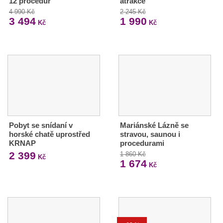
12 procedur
atrakce
4 990 Kč
2 245 Kč
3 494
1 990
Kč
Kč
Pobyt se snídaní v
Mariánské Lázně se
horské chatě uprostřed
stravou, saunou i
KRNAP
procedurami
2 399
1 860 Kč
Kč
1 674
Kč