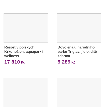
Resort v polských
Dovolená u národního
Krkonoších: aquapark i
parku Triglav: jídlo, dítě
wellness
zdarma
17 810
5 289
Kč
Kč