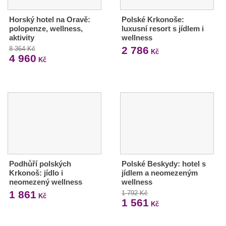
Horský hotel na Oravě:
Polské Krkonoše:
polopenze, wellness,
luxusní resort s jídlem i
aktivity
wellness
2 786
8 364 Kč
Kč
4 960
Kč
Podhůří polských
Polské Beskydy: hotel s
Krkonoš: jídlo i
jídlem a neomezeným
neomezený wellness
wellness
1 861
1 792 Kč
Kč
1 561
Kč