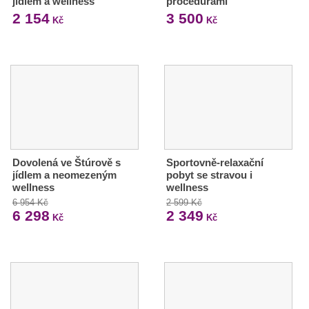
jídlem a wellness
procedurami
2 154
3 500
Kč
Kč
Dovolená ve Štúrově s
Sportovně-relaxační
jídlem a neomezeným
pobyt se stravou i
wellness
wellness
6 954 Kč
2 599 Kč
6 298
2 349
Kč
Kč