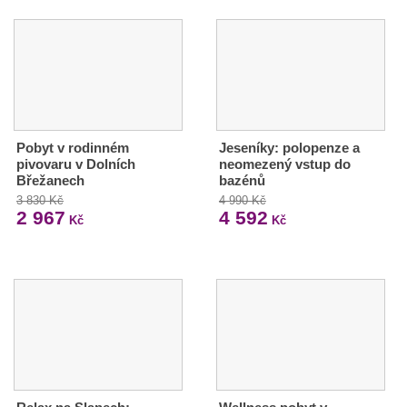
Pobyt v rodinném
Jeseníky: polopenze a
pivovaru v Dolních
neomezený vstup do
Břežanech
bazénů
3 830 Kč
4 990 Kč
2 967
4 592
Kč
Kč