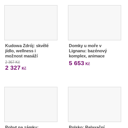
Kudowa Zdrój: skvělé
Domky u moře v
jídlo, wellness i
Lignanu: bazénový
možnost masáží
komplex, animace
5 653
2 367 Kč
Kč
2 327
Kč
Pobyt na zámku:
Polsko: Relaxační