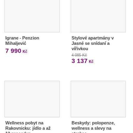
Igrane - Penzion
Stylové apartmány v
Mihaljević
Jasné se snídaní a
vířivkou
7 990
Kč
4 085 Kč
3 137
Kč
Wellness pobyt na
Beskydy: polopenze,
Rakovnicku: jídlo a až
wellness a slevy na