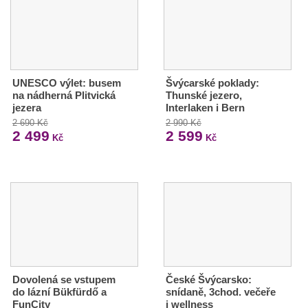
UNESCO výlet: busem
Švýcarské poklady:
na nádherná Plitvická
Thunské jezero,
jezera
Interlaken i Bern
2 690 Kč
2 990 Kč
2 499
2 599
Kč
Kč
Dovolená se vstupem
České Švýcarsko:
do lázní Bükfürdő a
snídaně, 3chod. večeře
FunCity
i wellness