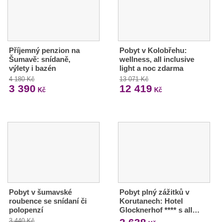
Příjemný penzion na
Pobyt v Kolobřehu:
Šumavě: snídaně,
wellness, all inclusive
výlety i bazén
light a noc zdarma
4 180 Kč
13 071 Kč
3 390
12 419
Kč
Kč
Pobyt v šumavské
Pobyt plný zážitků v
roubence se snídaní či
Korutanech: Hotel
polopenzí
Glocknerhof **** s all…
3 440 Kč