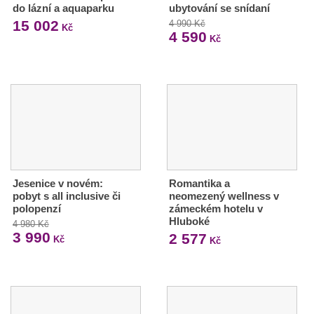
do lázní a aquaparku
ubytování se snídaní
15 002
4 990 Kč
Kč
4 590
Kč
Jesenice v novém:
Romantika a
pobyt s all inclusive či
neomezený wellness v
polopenzí
zámeckém hotelu v
Hluboké
4 980 Kč
3 990
2 577
Kč
Kč