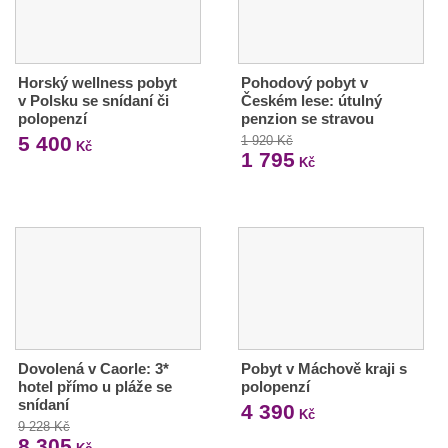
Horský wellness pobyt
Pohodový pobyt v
v Polsku se snídaní či
Českém lese: útulný
polopenzí
penzion se stravou
5 400
1 920 Kč
Kč
1 795
Kč
Dovolená v Caorle: 3*
Pobyt v Máchově kraji s
hotel přímo u pláže se
polopenzí
snídaní
4 390
Kč
9 228 Kč
8 305