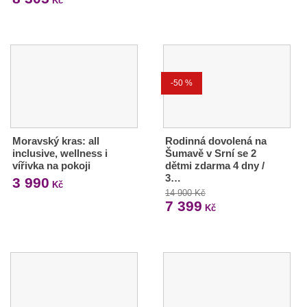
Kč
-50 %
Moravský kras: all
Rodinná dovolená na
inclusive, wellness i
Šumavě v Srní se 2
vířivka na pokoji
dětmi zdarma 4 dny /
3…
3 990
Kč
14 900 Kč
7 399
Kč