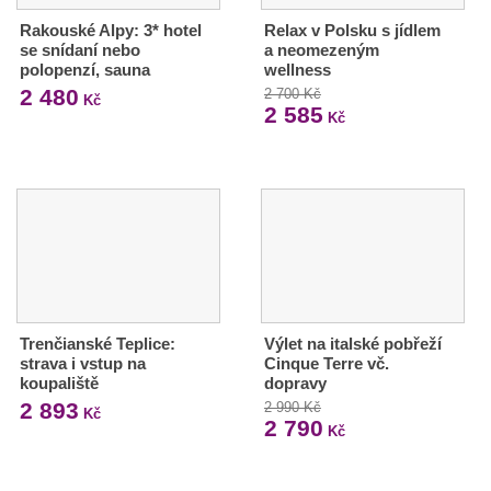
Rakouské Alpy: 3* hotel
Relax v Polsku s jídlem
se snídaní nebo
a neomezeným
polopenzí, sauna
wellness
2 480
2 700 Kč
Kč
2 585
Kč
Trenčianské Teplice:
Výlet na italské pobřeží
strava i vstup na
Cinque Terre vč.
koupaliště
dopravy
2 893
2 990 Kč
Kč
2 790
Kč