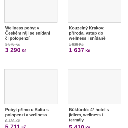
Wellness pobyt v
Kouzelný Krakov:
Českém ráji se snídaní
příroda, vstup do
či polopenzí
wellness i snídaně
3 870 Kč
1 838 Kč
3 290
1 637
Kč
Kč
Pobyt přímo u Baltu s
Bükfürdő: 4* hotel s
polopenzí a wellness
jídlem, wellness i
termály
6 136 Kč
5 711
5 410
Kč
Kč