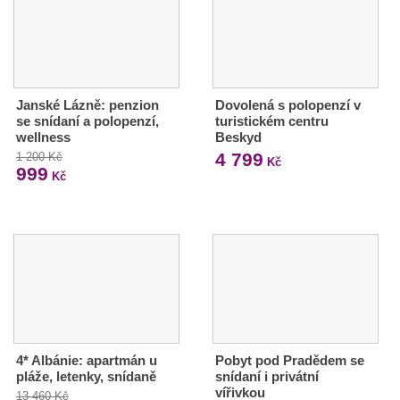
Janské Lázně: penzion
Dovolená s polopenzí v
se snídaní a polopenzí,
turistickém centru
wellness
Beskyd
4 799
1 200 Kč
Kč
999
Kč
4* Albánie: apartmán u
Pobyt pod Pradědem se
pláže, letenky, snídaně
snídaní i privátní
vířivkou
13 460 Kč