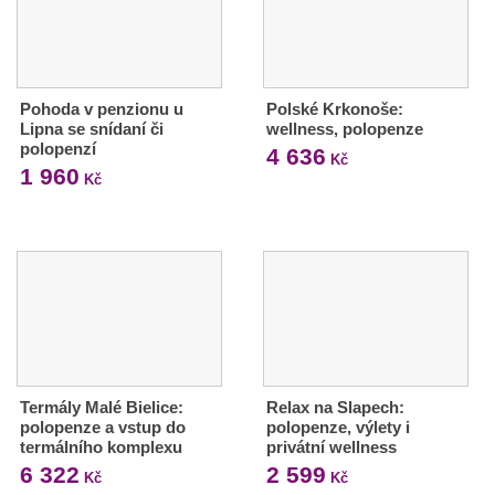
Pohoda v penzionu u
Polské Krkonoše:
Lipna se snídaní či
wellness, polopenze
polopenzí
4 636
Kč
1 960
Kč
Termály Malé Bielice:
Relax na Slapech:
polopenze a vstup do
polopenze, výlety i
termálního komplexu
privátní wellness
6 322
2 599
Kč
Kč