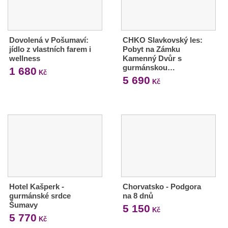
Dovolená v Pošumaví:
CHKO Slavkovský les:
jídlo z vlastních farem i
Pobyt na Zámku
wellness
Kamenný Dvůr s
gurmánskou…
1 680
Kč
5 690
Kč
Hotel Kašperk -
Chorvatsko - Podgora
gurmánské srdce
na 8 dnů
Šumavy
5 150
Kč
5 770
Kč