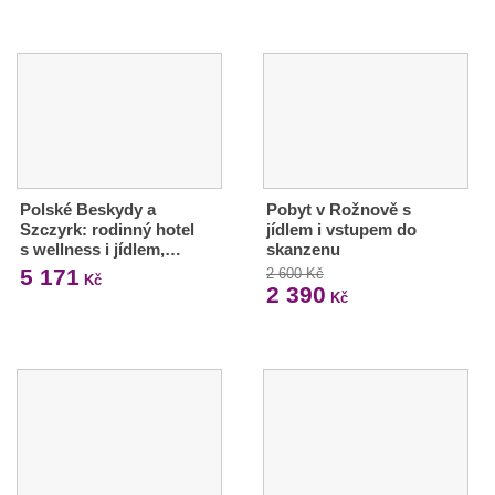
Polské Beskydy a
Pobyt v Rožnově s
Szczyrk: rodinný hotel
jídlem i vstupem do
s wellness i jídlem,…
skanzenu
5 171
2 600 Kč
Kč
2 390
Kč