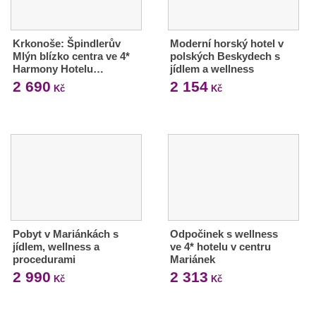
Krkonoše: Špindlerův
Moderní horský hotel v
Mlýn blízko centra ve 4*
polských Beskydech s
Harmony Hotelu…
jídlem a wellness
2 690
2 154
Kč
Kč
Pobyt v Mariánkách s
Odpočinek s wellness
jídlem, wellness a
ve 4* hotelu v centru
procedurami
Mariánek
2 990
2 313
Kč
Kč