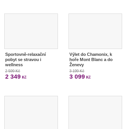
Sportovně-relaxační
Výlet do Chamonix, k
pobyt se stravou i
hoře Mont Blanc a do
wellness
Ženevy
2 599 Kč
3 199 Kč
2 349
3 099
Kč
Kč