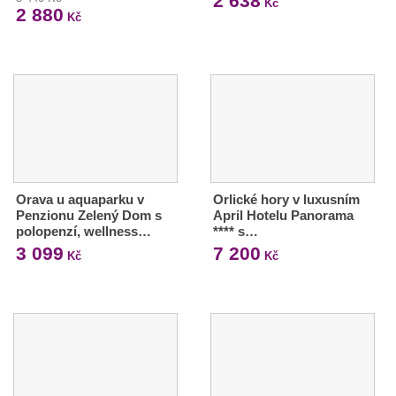
2 638
Kč
2 880
Kč
Orava u aquaparku v
Orlické hory v luxusním
Penzionu Zelený Dom s
April Hotelu Panorama
polopenzí, wellness…
**** s…
3 099
7 200
Kč
Kč