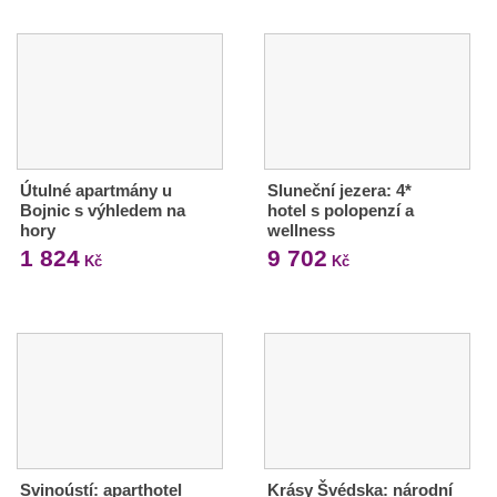
Útulné apartmány u
Sluneční jezera: 4*
Bojnic s výhledem na
hotel s polopenzí a
hory
wellness
1 824
9 702
Kč
Kč
Svinoústí: aparthotel
Krásy Švédska: národní