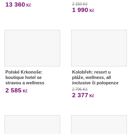
13 360
2 150 Kč
Kč
1 990
Kč
Polské Krkonoše:
Kolobřeh: resort u
boutique hotel se
pláže, wellness, all
stravou a wellness
inclusive či polopenze
2 585
2 796 Kč
Kč
2 377
Kč