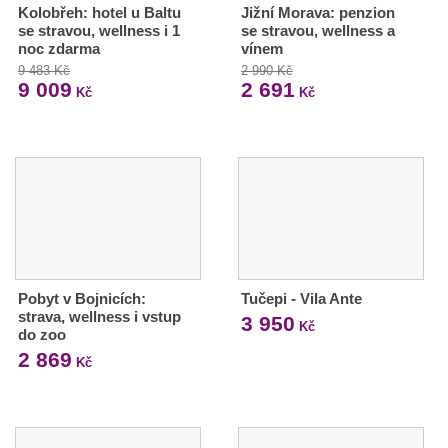
Kolobřeh: hotel u Baltu
Jižní Morava: penzion
se stravou, wellness i 1
se stravou, wellness a
noc zdarma
vínem
9 483 Kč
2 990 Kč
9 009
2 691
Kč
Kč
Pobyt v Bojnicích:
Tučepi - Vila Ante
strava, wellness i vstup
3 950
Kč
do zoo
2 869
Kč