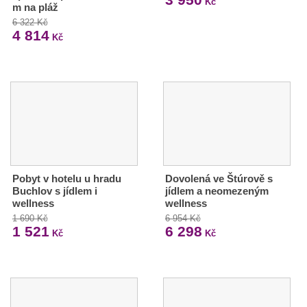
Kč
m na pláž
6 322 Kč
4 814
Kč
Pobyt v hotelu u hradu
Dovolená ve Štúrově s
Buchlov s jídlem i
jídlem a neomezeným
wellness
wellness
1 690 Kč
6 954 Kč
1 521
6 298
Kč
Kč