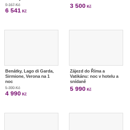
3 500
9 167 Kč
Kč
6 541
Kč
Benátky, Lago di Garda,
Zájezd do Říma a
Sirmione, Verona na 1
Vatikánu: noc v hotelu a
noc
snídaně
5 990
5 390 Kč
Kč
4 990
Kč