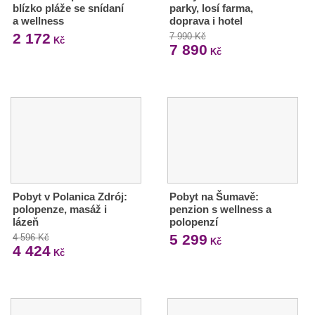
blízko pláže se snídaní
parky, losí farma,
a wellness
doprava i hotel
2 172
7 990 Kč
Kč
7 890
Kč
Pobyt v Polanica Zdrój:
Pobyt na Šumavě:
polopenze, masáž i
penzion s wellness a
lázeň
polopenzí
5 299
4 596 Kč
Kč
4 424
Kč