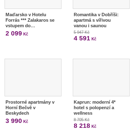
Maďarsko v Hotelu
Romantika v Dobříši:
Forrás *** Zalakaros se
apartmá s vířivou
vstupem do…
vanou i saunou
2 099
5 947 Kč
Kč
4 591
Kč
Prostorné apartmány v
Kaprun: moderní 4*
Horní Bečvě v
hotel s polopenzí a
Beskydech
wellness
3 990
8 705 Kč
Kč
8 218
Kč