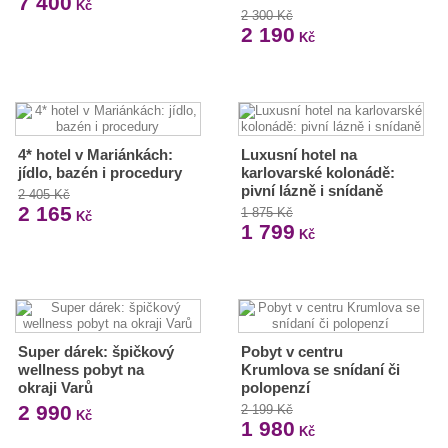
7 400
Kč
2 300 Kč
2 190
Kč
4* hotel v Mariánkách:
Luxusní hotel na
jídlo, bazén i procedury
karlovarské kolonádě:
pivní lázně i snídaně
2 405 Kč
2 165
1 875 Kč
Kč
1 799
Kč
Super dárek: špičkový
Pobyt v centru
wellness pobyt na
Krumlova se snídaní či
okraji Varů
polopenzí
2 990
2 199 Kč
Kč
1 980
Kč