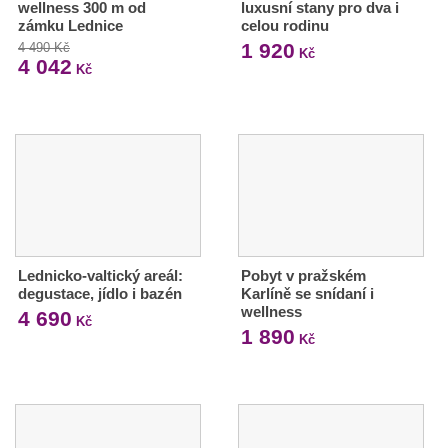
wellness 300 m od
luxusní stany pro dva i
zámku Lednice
celou rodinu
1 920
4 490 Kč
Kč
4 042
Kč
Lednicko-valtický areál:
Pobyt v pražském
degustace, jídlo i bazén
Karlíně se snídaní i
wellness
4 690
Kč
1 890
Kč