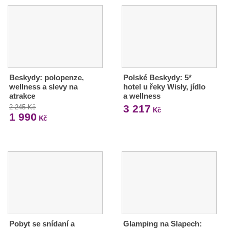
Beskydy: polopenze,
Polské Beskydy: 5*
wellness a slevy na
hotel u řeky Wisły, jídlo
atrakce
a wellness
3 217
2 245 Kč
Kč
1 990
Kč
Pobyt se snídaní a
Glamping na Slapech: