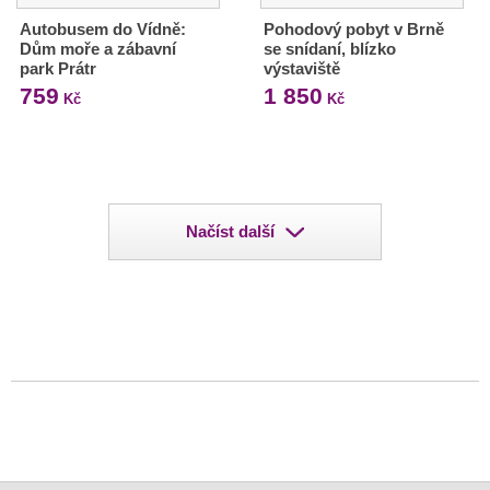
Autobusem do Vídně:
Pohodový pobyt v Brně
Dům moře a zábavní
se snídaní, blízko
park Prátr
výstaviště
759
1 850
Kč
Kč
Načíst další