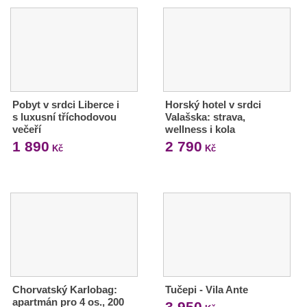
Pobyt v srdci Liberce i
Horský hotel v srdci
s luxusní tříchodovou
Valašska: strava,
večeří
wellness i kola
1 890
2 790
Kč
Kč
Chorvatský Karlobag:
Tučepi - Vila Ante
apartmán pro 4 os., 200
3 950