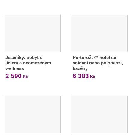
Jeseníky: pobyt s
Portorož: 4* hotel se
jídlem a neomezeným
snídaní nebo polopenzí,
wellness
bazény
2 590
6 383
Kč
Kč