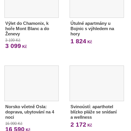
Výlet do Chamonix, k
Útulné apartmány u
hoře Mont Blanc a do
Bojnic s výhledem na
Ženevy
hory
1 824
3 199 Kč
Kč
3 099
Kč
Norsko včetně Osla:
Svinoústí: aparthotel
doprava, ubytování na 4
blízko pláže se snídaní
noci
a wellness
2 172
16 990 Kč
Kč
16 590
Kč