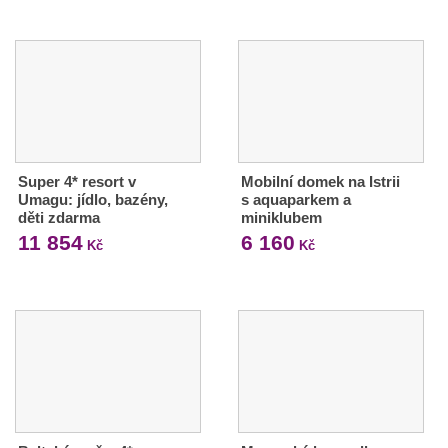
Super 4* resort v
Mobilní domek na Istrii
Umagu: jídlo, bazény,
s aquaparkem a
děti zdarma
miniklubem
11 854
6 160
Kč
Kč