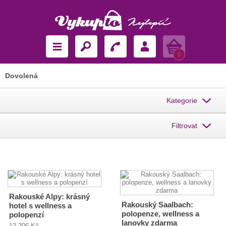
Košík
0
Dovolená
Kategorie
Filtrovat
Rakouské Alpy: krásný
Rakouský Saalbach:
hotel s wellness a
polopenze, wellness a
polopenzí
lanovky zdarma
12 206 Kč