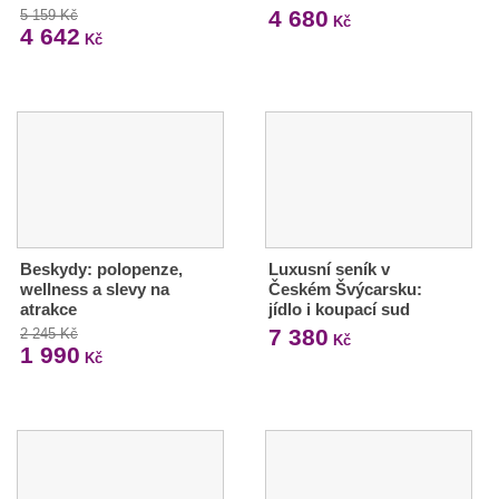
4 680
5 159 Kč
Kč
4 642
Kč
Beskydy: polopenze,
Luxusní seník v
wellness a slevy na
Českém Švýcarsku:
atrakce
jídlo i koupací sud
7 380
2 245 Kč
Kč
1 990
Kč