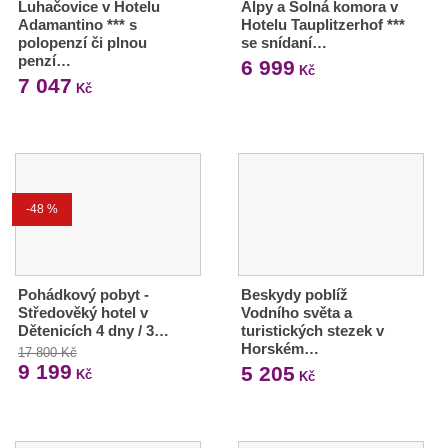
Luhačovice v Hotelu
Alpy a Solná komora v
Adamantino *** s
Hotelu Tauplitzerhof ***
polopenzí či plnou
se snídaní…
penzí…
6 999
Kč
7 047
Kč
-48 %
Pohádkový pobyt -
Beskydy poblíž
Středověký hotel v
Vodního světa a
Dětenicích 4 dny / 3…
turistických stezek v
Horském…
17 800 Kč
9 199
5 205
Kč
Kč