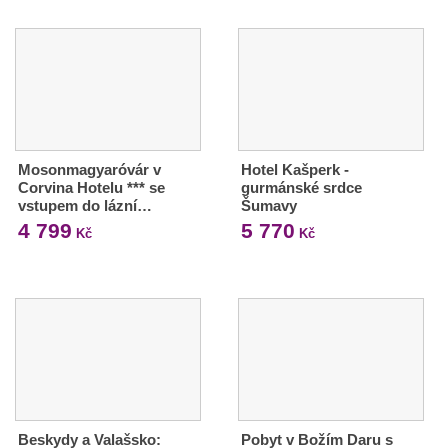
Mosonmagyaróvár v
Hotel Kašperk -
Corvina Hotelu *** se
gurmánské srdce
vstupem do lázní…
Šumavy
4 799
5 770
Kč
Kč
Beskydy a Valašsko:
Pobyt v Božím Daru s