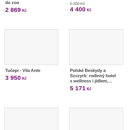
do zoo
5 200 Kč
4 400
2 869
Kč
Kč
Tučepi - Vila Ante
Polské Beskydy a
Szczyrk: rodinný hotel
3 950
Kč
s wellness i jídlem,…
5 171
Kč