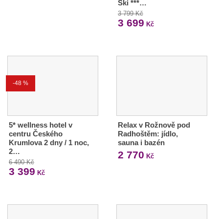
Ski ***…
3 799 Kč
3 699
Kč
-48 %
5* wellness hotel v
Relax v Rožnově pod
centru Českého
Radhoštěm: jídlo,
Krumlova 2 dny / 1 noc,
sauna i bazén
2…
2 770
Kč
6 490 Kč
3 399
Kč