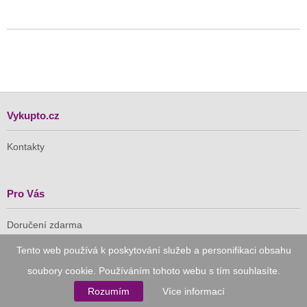
Vykupto.cz
Kontakty
Pro Vás
Doručení zdarma
Vykupto na Facebooku
Tento web používá k poskytování služeb a personifikaci obsahu
soubory cookie. Používáním tohoto webu s tím souhlasíte.
Důvěryhodný nákup
Rozumím
Více informací
Naše společnost je členem Asociace pro elektronickou