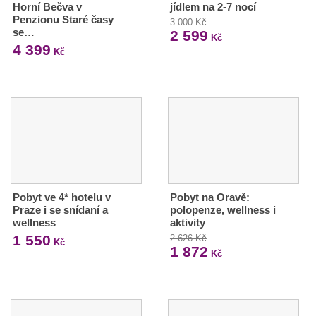
Horní Bečva v
jídlem na 2-7 nocí
Penzionu Staré časy
3 000 Kč
se…
2 599
Kč
4 399
Kč
Pobyt ve 4* hotelu v
Pobyt na Oravě:
Praze i se snídaní a
polopenze, wellness i
wellness
aktivity
1 550
2 626 Kč
Kč
1 872
Kč