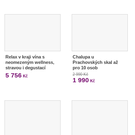
Relax v kraji vína s
Chalupa u
neomezeným wellness,
Prachovských skal až
stravou i degustací
pro 10 osob
5 756
2 990 Kč
Kč
1 990
Kč