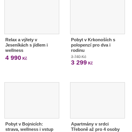
Relax a výlety v
Pobyt v Krkonoších s
Jeseníkách s jídlem i
polopenzí pro dva i
wellness
rodinu
4 990
3 740 Kč
Kč
3 299
Kč
Pobyt v Bojnicích:
Apartmány v srdci
strava, wellness i vstup
Třeboně až pro 4 osoby