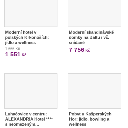
Moderní hotel v
Moderní skandinávské
polských Krkonoších:
domky na Baltu i vč.
jídlo a wellness
snídaně
7 756
1 666 Kč
Kč
1 551
Kč
Luhačovice v centru:
Pobyt u Kašperských
ALEXANDRIA Hotel ****
Hor: jídlo, bowling a
s neomezeným…
wellness