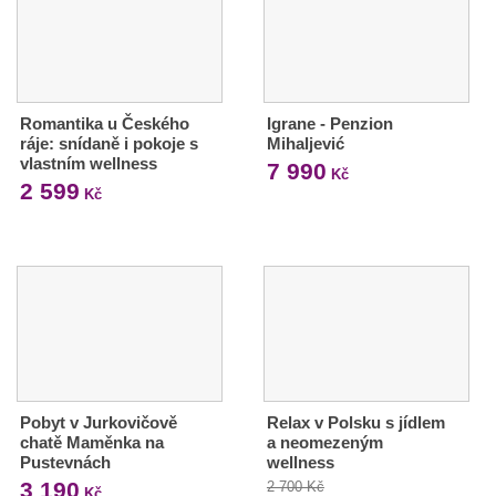
Romantika u Českého
Igrane - Penzion
ráje: snídaně i pokoje s
Mihaljević
vlastním wellness
7 990
Kč
2 599
Kč
Pobyt v Jurkovičově
Relax v Polsku s jídlem
chatě Maměnka na
a neomezeným
Pustevnách
wellness
3 190
2 700 Kč
Kč