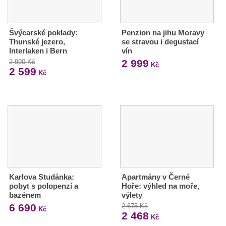
Švýcarské poklady:
Penzion na jihu Moravy
Thunské jezero,
se stravou i degustací
Interlaken i Bern
vín
2 999
2 990 Kč
Kč
2 599
Kč
Karlova Studánka:
Apartmány v Černé
pobyt s polopenzí a
Hoře: výhled na moře,
bazénem
výlety
6 690
2 675 Kč
Kč
2 468
Kč