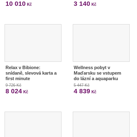
10 010
3 140
Kč
Kč
Relax v Bibione:
Wellness pobyt v
snídaně, slevová karta a
Maďarsku se vstupem
first minute
do lázní a aquaparku
9 726 Kč
5 447 Kč
8 024
4 839
Kč
Kč