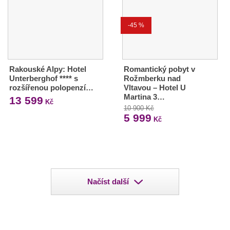
-45 %
Rakouské Alpy: Hotel
Romantický pobyt v
Unterberghof **** s
Rožmberku nad
rozšířenou polopenzí…
Vltavou – Hotel U
Martina 3…
13 599
Kč
10 900 Kč
5 999
Kč
Načíst další