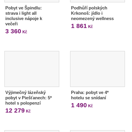
Pobyt ve Špindlu:
Podhůří polských
strava i light all
Krkonoš: jídlo i
inclusive nápoje k
neomezený wellness
večeři
1 861
Kč
3 360
Kč
Výjimečný lázeňský
Praha: pobyt ve 4*
pobyt v Piešťanech: 5*
hotelu se snídaní
hotel s polopenzí
1 490
Kč
12 279
Kč