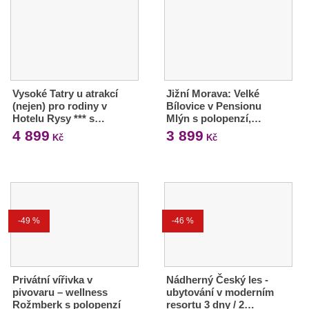
Vysoké Tatry u atrakcí
Jižní Morava: Velké
(nejen) pro rodiny v
Bílovice v Pensionu
Hotelu Rysy *** s…
Mlýn s polopenzí,…
4 899
3 899
Kč
Kč
-49 %
-46 %
Privátní vířivka v
Nádherný Český les -
pivovaru – wellness
ubytování v moderním
Rožmberk s polopenzí
resortu 3 dny / 2…