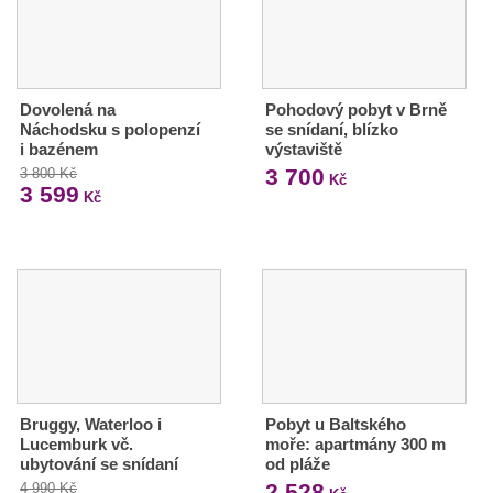
Dovolená na
Pohodový pobyt v Brně
Náchodsku s polopenzí
se snídaní, blízko
i bazénem
výstaviště
3 700
3 800 Kč
Kč
3 599
Kč
Bruggy, Waterloo i
Pobyt u Baltského
Lucemburk vč.
moře: apartmány 300 m
ubytování se snídaní
od pláže
2 528
4 990 Kč