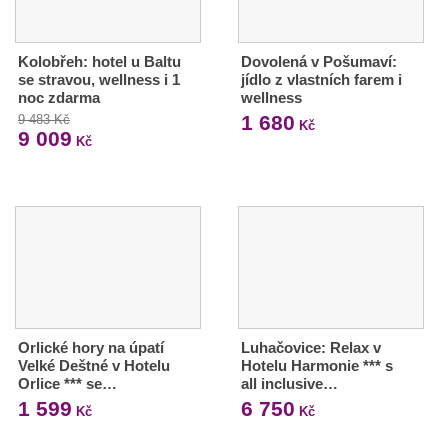
Kolobřeh: hotel u Baltu
Dovolená v Pošumaví:
se stravou, wellness i 1
jídlo z vlastních farem i
noc zdarma
wellness
1 680
9 483 Kč
Kč
9 009
Kč
Orlické hory na úpatí
Luhačovice: Relax v
Velké Deštné v Hotelu
Hotelu Harmonie *** s
Orlice *** se…
all inclusive…
1 599
6 750
Kč
Kč