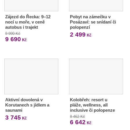
Zájezd do Řecka: 9–12
Pobyt na zámečku v
nocí u moře, v ceně
Posázaví: se snídaní či
autobus i trajekt
polopenzí
2 499
9 990 Kč
Kč
9 690
Kč
Aktivní dovolená v
Kolobřeh: resort u
Korutanech s jídlem a
pláže, wellness, all
saunami
inclusive či polopenze
3 745
8 462 Kč
Kč
6 642
Kč