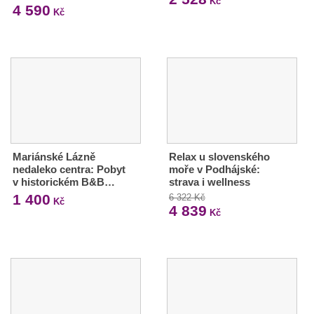
Kč
4 590
Kč
Mariánské Lázně
Relax u slovenského
nedaleko centra: Pobyt
moře v Podhájské:
v historickém B&B…
strava i wellness
1 400
6 322 Kč
Kč
4 839
Kč