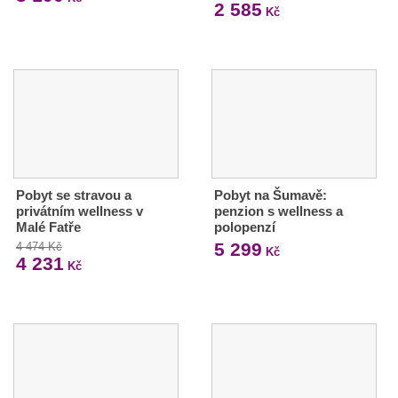
2 585
Kč
Pobyt se stravou a
Pobyt na Šumavě:
privátním wellness v
penzion s wellness a
Malé Fatře
polopenzí
5 299
4 474 Kč
Kč
4 231
Kč