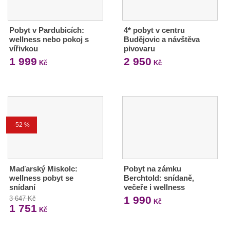
Pobyt v Pardubicích:
4* pobyt v centru
wellness nebo pokoj s
Budějovic a návštěva
vířivkou
pivovaru
1 999
2 950
Kč
Kč
-52 %
Maďarský Miskolc:
Pobyt na zámku
wellness pobyt se
Berchtold: snídaně,
snídaní
večeře i wellness
1 990
3 647 Kč
Kč
1 751
Kč