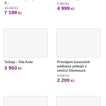
3…
9 300 Kč
4 999
14 100 Kč
Kč
7 199
Kč
Tučepi - Vila Ante
Pronájem luxusních
wellness pokojů v
3 950
Kč
centru Olomouce
3 625 Kč
2 200
Kč