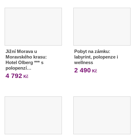
Jižní Morava u
Pobyt na zámku:
Moravského krasu:
labyrint, polopenze i
Hotel Olberg *** s
wellness
polopenzí…
2 490
Kč
4 792
Kč