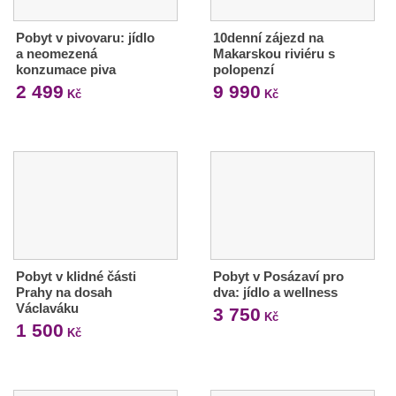
Pobyt v pivovaru: jídlo
10denní zájezd na
a neomezená
Makarskou riviéru s
konzumace piva
polopenzí
2 499
9 990
Kč
Kč
Pobyt v klidné části
Pobyt v Posázaví pro
Prahy na dosah
dva: jídlo a wellness
Václaváku
3 750
Kč
1 500
Kč