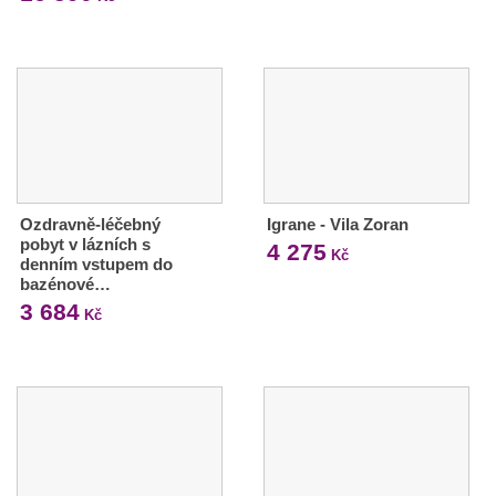
Ozdravně-léčebný
Igrane - Vila Zoran
pobyt v lázních s
4 275
Kč
denním vstupem do
bazénové…
3 684
Kč