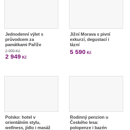
Jednodenní výlet s
Jižní Morava s pivní
průvodcem za
exkurzí, degustací i
památkami Paříže
lázní
5 590
2 999 Kč
Kč
2 949
Kč
Polsko: hotel v
Rodinný penzion u
orientálním stylu,
Českého lesa:
wellness, jídlo i masáž
polopenze i bazén