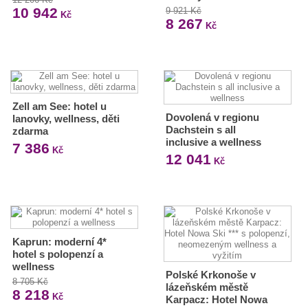
10 942
9 921 Kč
Kč
8 267
Kč
Zell am See: hotel u
Dovolená v regionu
lanovky, wellness, děti
Dachstein s all
zdarma
inclusive a wellness
7 386
Kč
12 041
Kč
Kaprun: moderní 4*
hotel s polopenzí a
wellness
Polské Krkonoše v
8 705 Kč
lázeňském městě
8 218
Kč
Karpacz: Hotel Nowa