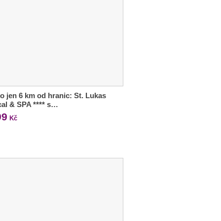
o jen 6 km od hranic: St. Lukas
al & SPA **** s…
99
Kč