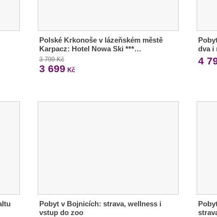
Polské Krkonoše v lázeňském městě
Pobyt
Karpacz: Hotel Nowa Ski ***…
dva i
4 7
3 799 Kč
3 699
Kč
ltu
Pobyt v Bojnicích: strava, wellness i
Pobyt
vstup do zoo
strav