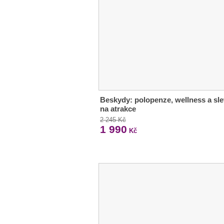
Beskydy: polopenze, wellness a sl
na atrakce
2 245 Kč
1 990
Kč