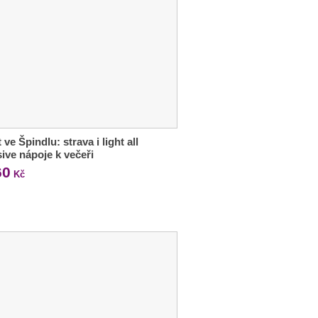
 ve Špindlu: strava i light all
sive nápoje k večeři
60
Kč