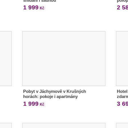
snídaní i saunou
polop
1 999
2 5
Kč
Pobyt v Jáchymově v Krušných
Hotel 
horách: pokoje i apartmány
zdar
1 999
3 6
Kč