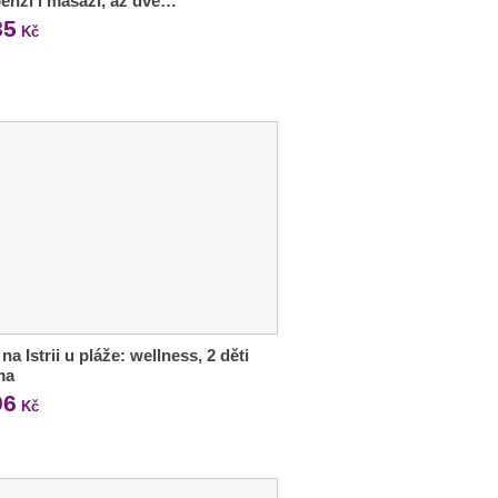
enzí i masáží, až dvě…
85
Kč
na Istrii u pláže: wellness, 2 děti
ma
96
Kč