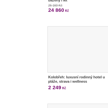
bazény i let
26 160 Kč
24 860
Kč
Kolobřeh: luxusní rodinný hotel u
pláže, strava i wellness
2 249
Kč