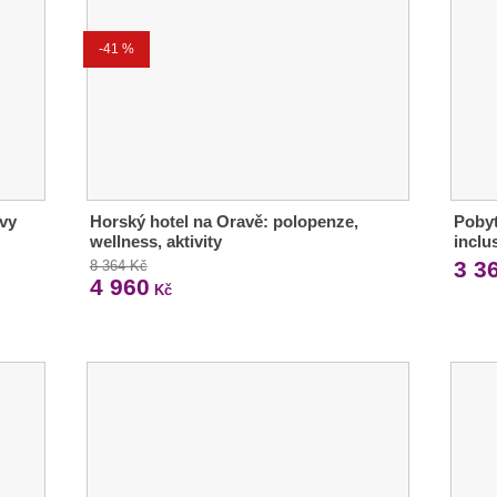
-41 %
evy
Horský hotel na Oravě: polopenze,
Pobyt
wellness, aktivity
inclu
3 3
8 364 Kč
4 960
Kč