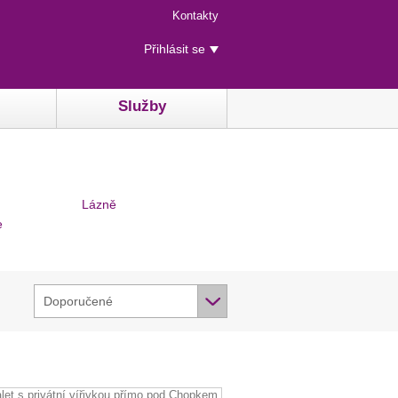
Menu
Kontakty
rychlého
Uživatelské
přístupu
Přihlásit se
menu
Služby
Lázně
e
Doporučené