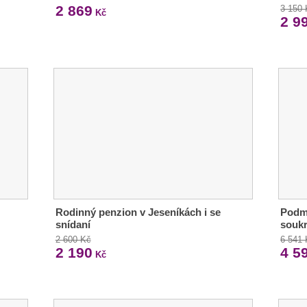
2 869
3 150
Kč
2 9
Rodinný penzion v Jeseníkách i se
Podma
snídaní
souk
2 600 Kč
6 541
2 190
4 5
Kč