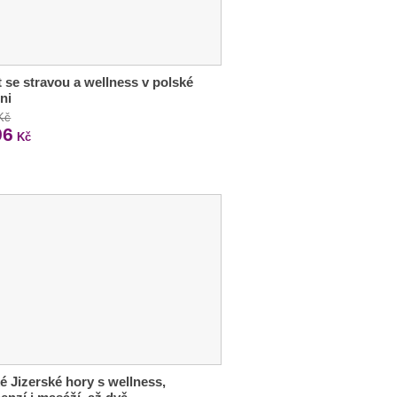
 se stravou a wellness v polské
ni
Kč
96
Kč
é Jizerské hory s wellness,