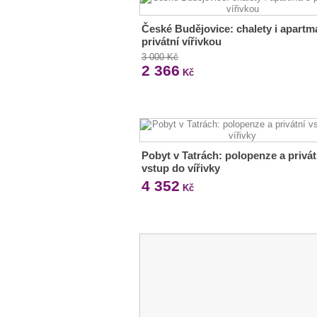
České Budějovice: chalety i apartm
privátní vířivkou
3 000 Kč
2 366
Kč
Pobyt v Tatrách: polopenze a privát
vstup do vířivky
4 352
Kč