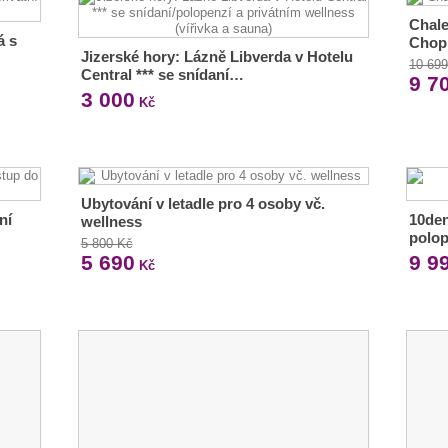
Chale
á s
Chop
Jizerské hory: Lázně Libverda v Hotelu
10 69
Central *** se snídaní…
9 7
3 000
Kč
Ubytování v letadle pro 4 osoby vč.
ní
10den
wellness
polop
5 800 Kč
5 690
9 9
Kč