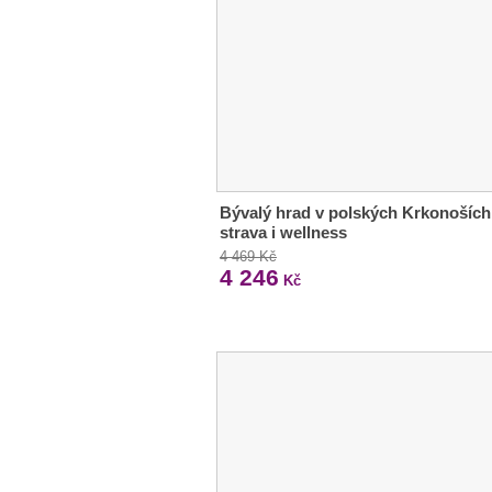
Bývalý hrad v polských Krkonoších
strava i wellness
4 469 Kč
4 246
Kč