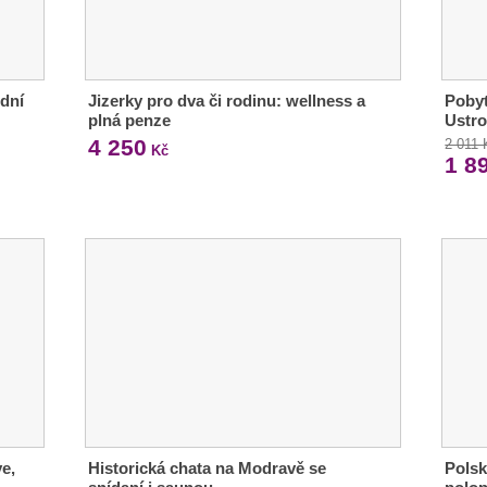
dní
Jizerky pro dva či rodinu: wellness a
Pobyt
plná penze
Ustro
4 250
2 011 
Kč
1 8
ve,
Historická chata na Modravě se
Polsk