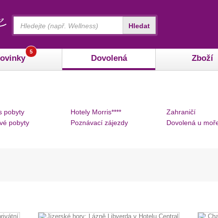
Vyhledávání
Hledat
5
ovinky
Dovolená
Zboží
s pobyty
Hotely Morris****
Zahraničí
vé pobyty
Poznávací zájezdy
Dovolená u moř