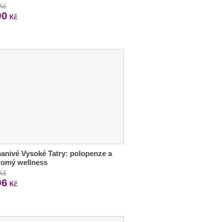
 Kč
90
Kč
nivé Vysoké Tatry: polopenze a
romý wellness
 Kč
96
Kč