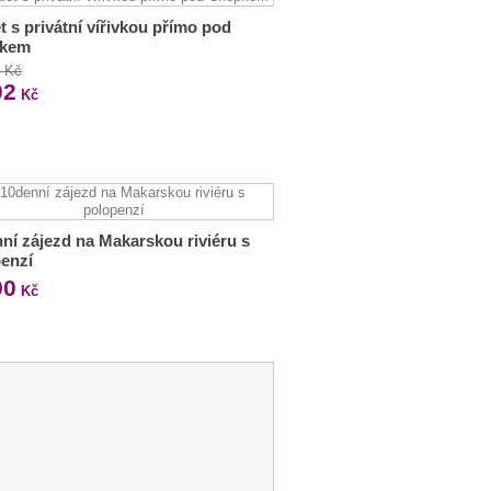
t s privátní vířivkou přímo pod
kem
9 Kč
02
Kč
ní zájezd na Makarskou riviéru s
enzí
90
Kč