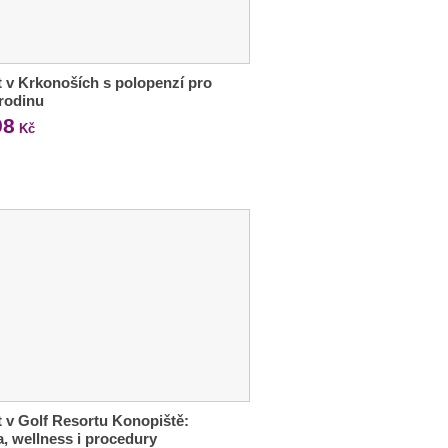
 v Krkonoších s polopenzí pro
 rodinu
98
Kč
 v Golf Resortu Konopiště:
a, wellness i procedury