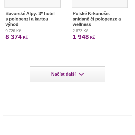
Bavorské Alpy: 3* hotel
Polské Krkonoše:
s polopenzí a kartou
snídaně či polopenze a
výhod
wellness
9 726 Kč
2 873 Kč
8 374
1 948
Kč
Kč
Načíst další