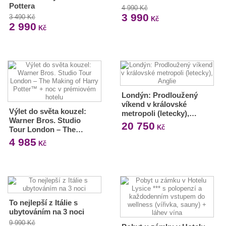
Pottera
4 990 Kč
3 990
3 490 Kč
Kč
2 990
Kč
Londýn: Prodloužený
víkend v královské
Výlet do světa kouzel:
metropoli (letecky),…
Warner Bros. Studio
20 750
Kč
Tour London – The…
4 985
Kč
To nejlepší z Itálie s
ubytováním na 3 noci
9 990 Kč