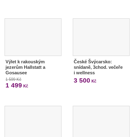
Výlet k rakouským
České Švýcarsko:
jezerům Hallstatt a
snídaně, 3chod. večeře
Gosausee
i wellness
3 500
1 599 Kč
Kč
1 499
Kč