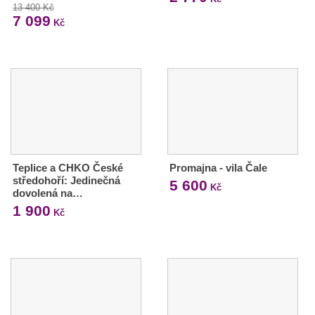
13 400 Kč
7 099
Kč
Teplice a CHKO České
Promajna - vila Čale
středohoří: Jedinečná
5 600
Kč
dovolená na…
1 900
Kč