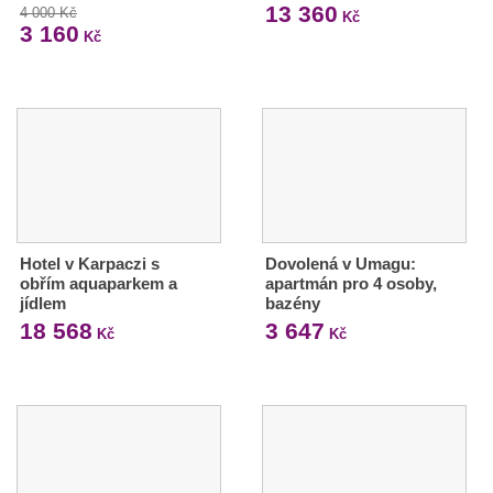
13 360
4 000 Kč
Kč
3 160
Kč
Hotel v Karpaczi s
Dovolená v Umagu:
obřím aquaparkem a
apartmán pro 4 osoby,
jídlem
bazény
18 568
3 647
Kč
Kč