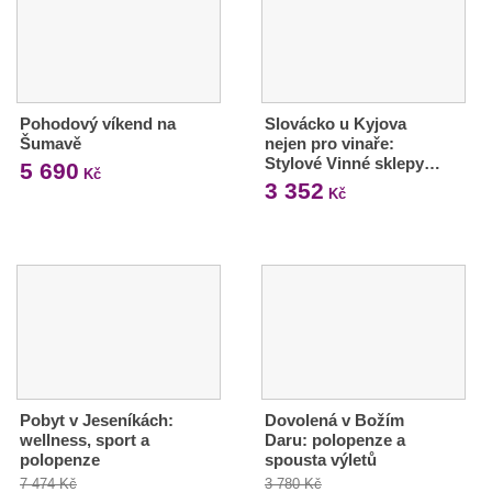
Pohodový víkend na
Slovácko u Kyjova
Šumavě
nejen pro vinaře:
Stylové Vinné sklepy…
5 690
Kč
3 352
Kč
Pobyt v Jeseníkách:
Dovolená v Božím
wellness, sport a
Daru: polopenze a
polopenze
spousta výletů
7 474 Kč
3 780 Kč