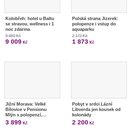
Kolobřeh: hotel u Baltu
Polská strana Jizerek:
se stravou, wellness i 1
polopenze i vstup do
noc zdarma
aquaparku
9 483 Kč
2 172 Kč
9 009
1 873
Kč
Kč
Jižní Morava: Velké
Pobyt v srdci Lázní
Bílovice v Pensionu
Libverda jen kousek od
Mlýn s polopenzí,…
kolonády
3 899
2 200
Kč
Kč