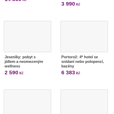
3 990
Kč
Jeseníky: pobyt s
Portorož: 4* hotel se
jídlem a neomezeným
snídaní nebo polopenzí,
wellness
bazény
2 590
6 383
Kč
Kč