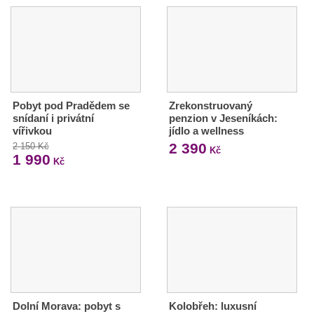
Pobyt pod Pradědem se
Zrekonstruovaný
snídaní i privátní
penzion v Jeseníkách:
vířivkou
jídlo a wellness
2 390
2 150 Kč
Kč
1 990
Kč
Dolní Morava: pobyt s
Kolobřeh: luxusní