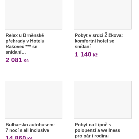
Relax u Brněnské
Pobyt v srdci Žižkova:
přehrady v Hotelu
komfortní hotel se
Rakovec *** se
snídaní
snídaní…
1 140
Kč
2 081
Kč
Bulharsko autobusem:
Pobyt na Lipně s
7 nocí s all inclusive
polopenzí a wellness
pro pár i rodinu
14 860
Kč