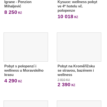
Igrane - Penzion
Kysuce: wellness pobyt
Mihaljević
ve 4* hotelu vč.
polopenze
8 250
Kč
10 018
Kč
Pobyt s polopenzí i
Pobyt na Kroměřížsku
wellness u Moravského
se stravou, bazénem i
krasu
wellness
4 290
2 810 Kč
Kč
2 390
Kč