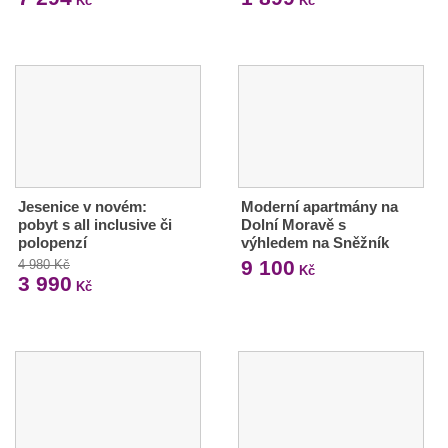
Kč
Kč
Jesenice v novém:
Moderní apartmány na
pobyt s all inclusive či
Dolní Moravě s
polopenzí
výhledem na Sněžník
9 100
4 980 Kč
Kč
3 990
Kč