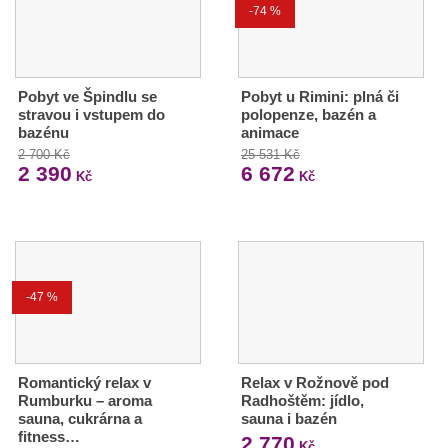
-74 %
Pobyt ve Špindlu se
Pobyt u Rimini: plná či
stravou i vstupem do
polopenze, bazén a
bazénu
animace
2 700 Kč
25 531 Kč
2 390
6 672
Kč
Kč
-47 %
Romantický relax v
Relax v Rožnově pod
Rumburku – aroma
Radhoštěm: jídlo,
sauna, cukrárna a
sauna i bazén
fitness…
2 770
Kč