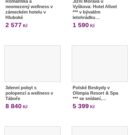
Romantika a
Jižní Morava u
neomezený wellness v
Vyškova: Hotel Allvet
zámeckém hotelu v
*** v bývalém
Hluboké
letohrádku…
2 577
1 590
Kč
Kč
3denní pobyt s
Polské Beskydy v
polopenzí a wellness v
Olimpia Resort & Spa
Táboře
*** se snídaní,…
8 840
5 399
Kč
Kč