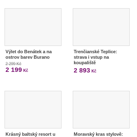
Výlet do Benátek a na
Trenčianské Teplice:
ostrov barev Burano
strava i vstup na
koupaliště
2 299 Kč
2 199
2 893
Kč
Kč
Krásný baltský resort u
Moravský kras stylově: