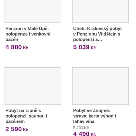
Penzion v Malé Úpě:
Cheb: Královský pobyt
polopenze i venkovní
v Penzionu Vildštejn s
bazén
polopenzí a…
4 880
5 039
Kč
Kč
Pobyt na Lipně s
Pobyt ve Znojmě:
polopenzí, saunou i
strava, karta výhod i
bazénem
lahev vína
2 590
5 290 Kč
Kč
4 490
Kč