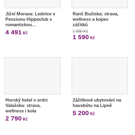
Jižní Morava: Lednice v
Ranč Bučiska: strava,
Penzionu Hippoclub s
wellness a kopec
romantickou…
zážitků
4 491
1 990 Kč
Kč
1 590
Kč
Horský hotel v srdci
Zážitkové ubytování na
Valašska: strava,
hausbótu na Lipně
wellness i kola
5 200
Kč
2 790
Kč