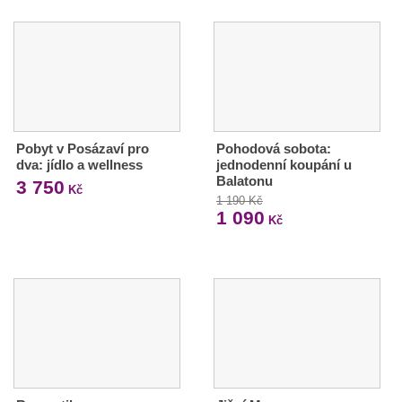
Pobyt v Posázaví pro
Pohodová sobota:
dva: jídlo a wellness
jednodenní koupání u
Balatonu
3 750
Kč
1 190 Kč
1 090
Kč