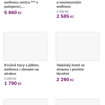
wellness centru *** s
a neomezeným
polopenzí,…
wellness
5 660
2 700 Kč
Kč
2 585
Kč
Krušné hory s jídlem,
Valašský hotel se
wellness i slevami na
stravou i pivními
atrakce
lázněmi
2 290
2 190 Kč
Kč
1 790
Kč