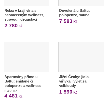
Relax v kraji vína s
Dovolená u Baltu:
neomezeným wellness,
polopenze, sauna
stravou i degustací
7 583
Kč
2 780
Kč
Apartmány přímo u
Jižní Čechy: jídlo,
Baltu: snídaně či
vířivka i výlet za
polopenze a wellness
velbloudy
1 590
5 458 Kč
Kč
4 481
Kč