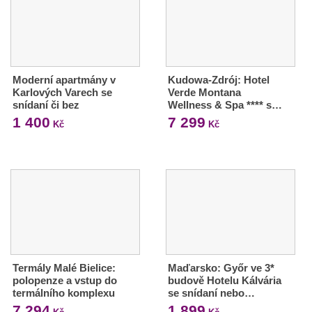
Moderní apartmány v
Kudowa-Zdrój: Hotel
Karlových Varech se
Verde Montana
snídaní či bez
Wellness & Spa **** s…
1 400
7 299
Kč
Kč
Termály Malé Bielice:
Maďarsko: Győr ve 3*
polopenze a vstup do
budově Hotelu Kálvária
termálního komplexu
se snídaní nebo…
7 294
1 899