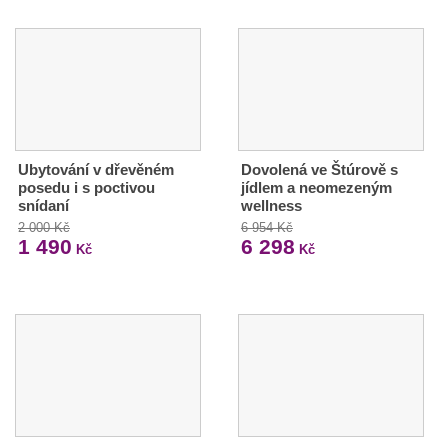
Ubytování v dřevěném
Dovolená ve Štúrově s
posedu i s poctivou
jídlem a neomezeným
snídaní
wellness
2 000 Kč
6 954 Kč
1 490
6 298
Kč
Kč