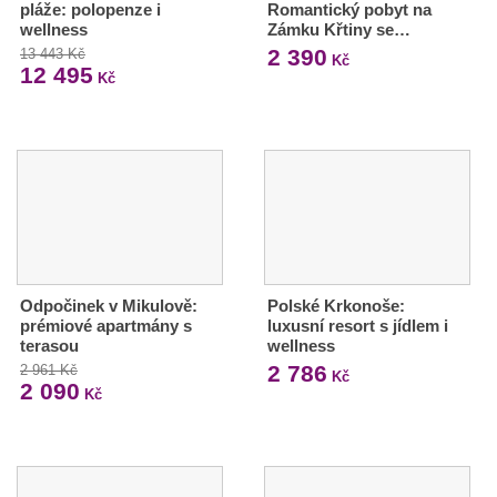
pláže: polopenze i
Romantický pobyt na
wellness
Zámku Křtiny se…
2 390
13 443 Kč
Kč
12 495
Kč
Odpočinek v Mikulově:
Polské Krkonoše:
prémiové apartmány s
luxusní resort s jídlem i
terasou
wellness
2 786
2 961 Kč
Kč
2 090
Kč