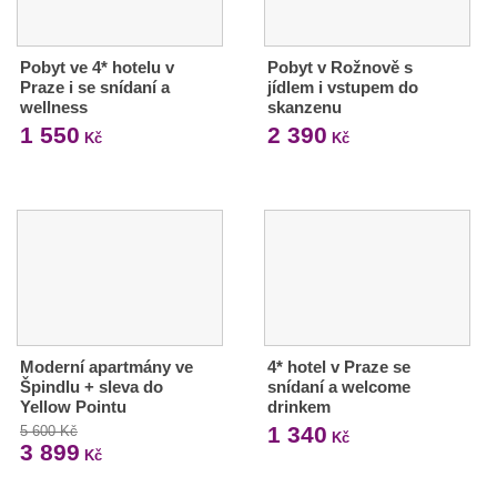
Pobyt ve 4* hotelu v
Pobyt v Rožnově s
Praze i se snídaní a
jídlem i vstupem do
wellness
skanzenu
1 550
2 390
Kč
Kč
Moderní apartmány ve
4* hotel v Praze se
Špindlu + sleva do
snídaní a welcome
Yellow Pointu
drinkem
1 340
5 600 Kč
Kč
3 899
Kč