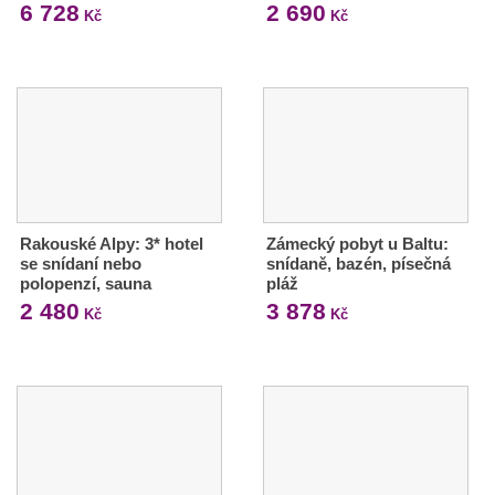
6 728
2 690
Kč
Kč
Rakouské Alpy: 3* hotel
Zámecký pobyt u Baltu:
se snídaní nebo
snídaně, bazén, písečná
polopenzí, sauna
pláž
2 480
3 878
Kč
Kč