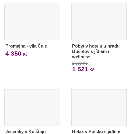
Promajna - vila Čale
Pobyt v hotelu u hradu
Buchlov s jídlem i
4 350
Kč
wellness
1 690 Kč
1 521
Kč
Jeseníky v Kolštejn
Relax v Polsku s jídlem