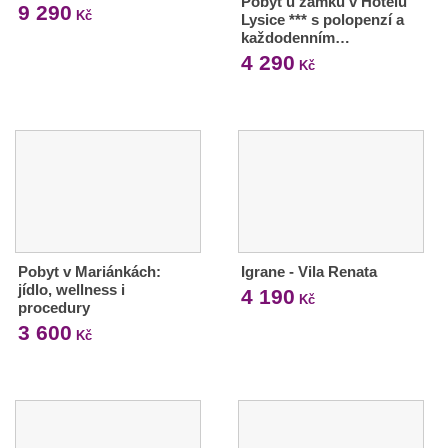
Pobyt u zámku v Hotelu
9 290
Kč
Lysice *** s polopenzí a
každodenním…
4 290
Kč
Pobyt v Mariánkách:
Igrane - Vila Renata
jídlo, wellness i
4 190
Kč
procedury
3 600
Kč