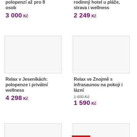
polopenzí až pro 8
rodinný hotel u pláže,
osob
strava i wellness
3 000
2 249
Kč
Kč
Relax v Jeseníkách:
Relax ve Znojmě s
polopenze i privátní
infrasaunou na pokoji i
wellness
lázní
4 298
1 690 Kč
Kč
1 590
Kč