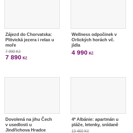
Zájezd do Chorvatska:
Wellness odpočinek v
Plitvická jezera i relax u
Orlických horách vč.
moře
jídla
4 990
7 990 Kč
Kč
7 890
Kč
Dovolená na jihu Čech
4* Albánie: apartmán u
v usedlosti u
pláže, letenky, snídaně
Jindřichova Hradce
13 460 Kč