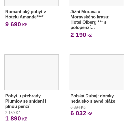
Romantický pobyt v
Jižní Morava u
Hotelu Amande****
Moravského krasu:
Hotel Olberg *** s
9 690
Kč
polopenzí…
2 190
Kč
Pobyt u přehrady
Polská Dubaj: domky
Plumlov se snídaní i
nedaleko slavné pláže
plnou penzí
6 894 Kč
6 032
2 150 Kč
Kč
1 890
Kč