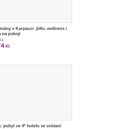
mány v Karpaczi: jídlo, wellness i
 na pokoji
 Kč
74
Kč
: pobyt ve 4* hotelu se snídaní