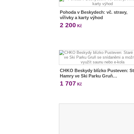
Pohoda v Beskydech: vč. stravy,
vířivky a karty výhod
2 200
Kč
CHKO Beskydy blízko Pusteven: St
Hamry ve Ski Parku Gruň…
1 707
Kč