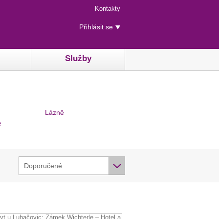
Menu
Kontakty
rychlého
Uživatelské
přístupu
Přihlásit se
menu
Služby
Lázně
e
Doporučené