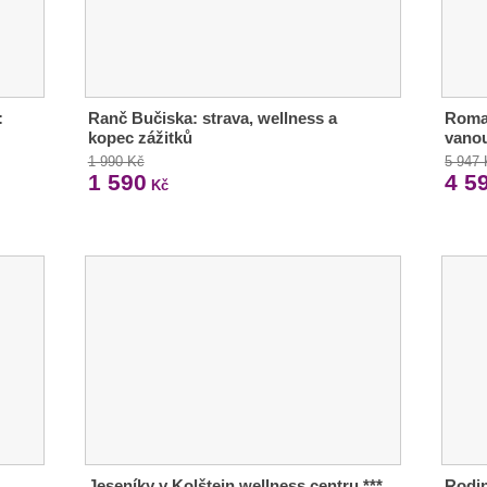
:
Ranč Bučiska: strava, wellness a
Roman
kopec zážitků
vanou
1 990 Kč
5 947
1 590
4 5
Kč
Jeseníky v Kolštejn wellness centru ***
Rodin