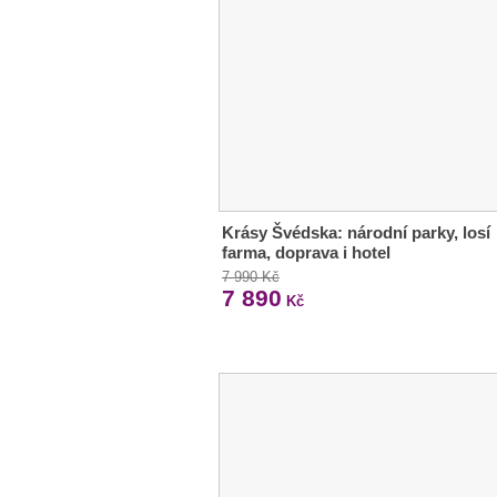
Krásy Švédska: národní parky, losí
farma, doprava i hotel
7 990 Kč
7 890
Kč