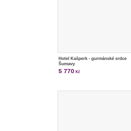
Hotel Kašperk - gurmánské srdce
Šumavy
5 770
Kč