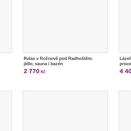
Relax v Rožnově pod Radhoštěm:
Lázeň
jídlo, sauna i bazén
proc
2 770
4 4
Kč