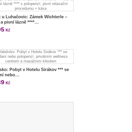
 u Luhačovic: Zámek Wichterle –
 a pivní lázně ****…
95
Kč
sko: Pobyt v Hotelu Sirákov *** se
aní nebo…
39
Kč