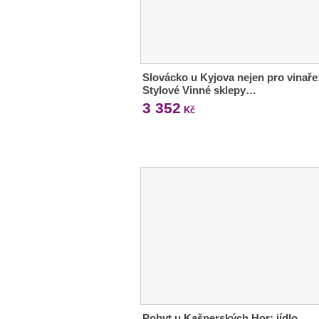
Slovácko u Kyjova nejen pro vinaře
Stylové Vinné sklepy…
3 352
Kč
Pobyt u Kašperských Hor: jídlo,