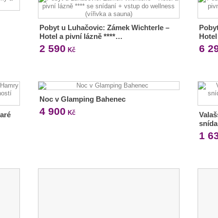
Pobyt u Luhačovic: Zámek Wichterle –
Pobyt
Hotel a pivní lázně ****…
Hotel
2 590
6 2
Kč
Noc v Glamping Bahenec
4 900
Kč
aré
Valaš
sníd
1 6