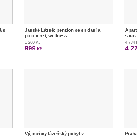
á s
Janské Lázně: penzion se snídaní a
Apart
polopenzí, wellness
sauna
1 200 Kč
4 734
999
4 2
Kč
,
Výjimečný lázeňský pobyt v
Praha