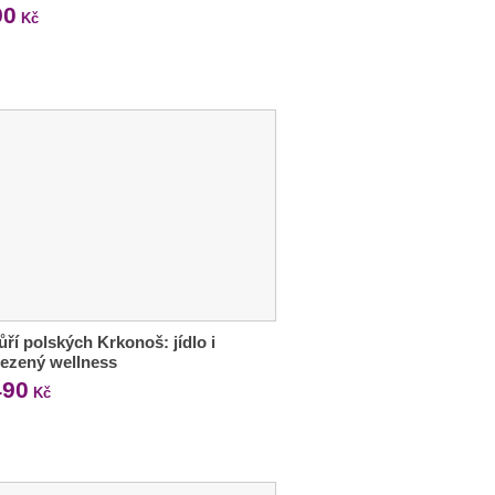
90
Kč
ří polských Krkonoš: jídlo i
ezený wellness
490
Kč