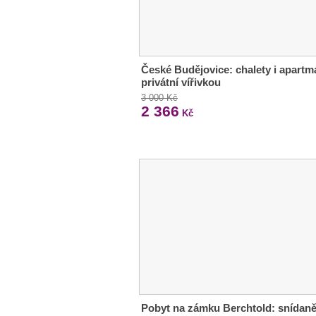
České Budějovice: chalety i apartm
privátní vířivkou
3 000 Kč
2 366
Kč
Pobyt na zámku Berchtold: snídaně