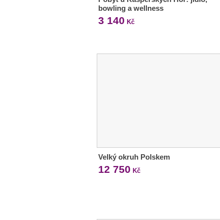
bowling a wellness
3 140
Kč
Velký okruh Polskem
12 750
Kč