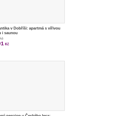
tika v Dobříši: apartmá s vířivou
 i saunou
 Kč
91
Kč
ný penzion u Českého lesa: