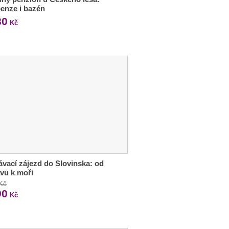
enze i bazén
80
Kč
vací zájezd do Slovinska: od
avu k moři
 Kč
90
Kč