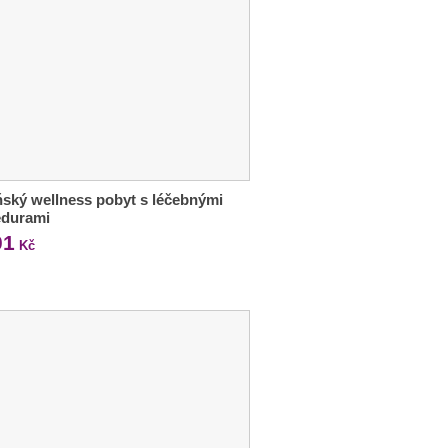
ský wellness pobyt s léčebnými
edurami
01
Kč