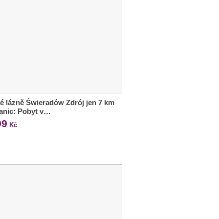
é lázně Świeradów Zdrój jen 7 km
anic: Pobyt v…
99
Kč