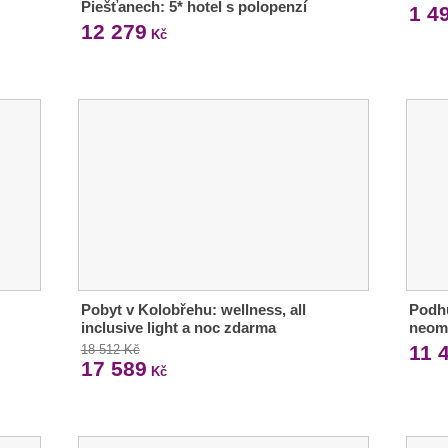
Piešťanech: 5* hotel s polopenzí
1 4
12 279
Kč
Pobyt v Kolobřehu: wellness, all
Podhů
inclusive light a noc zdarma
neom
11 
18 512 Kč
17 589
Kč