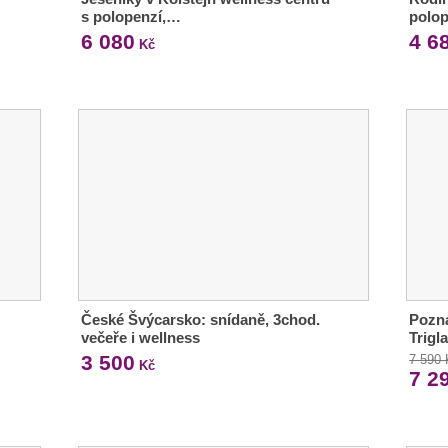
s polopenzí,…
polop
6 080
4 6
Kč
České Švýcarsko: snídaně, 3chod.
Pozná
večeře i wellness
Trigl
3 500
7 590
Kč
7 2