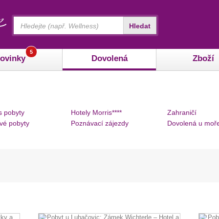
Vyhledávání
Hledat
5
ovinky
Dovolená
Zboží
s pobyty
Hotely Morris****
Zahraničí
vé pobyty
Poznávací zájezdy
Dovolená u moř