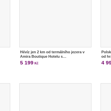
Hévíz jen 2 km od termálního jezera v
Polsk
Amira Boutique Hotelu s…
od hr
5 199
4 9
Kč