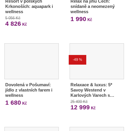
Resort v polských
Relax na jihu Čech:
Krkonoších: aquapark i
snídaně a neomezený
wellness
wellness
1 990
5 056 Kč
Kč
4 826
Kč
-49 %
Dovolená v Pošumaví:
Relaxace & luxus: 5*
jídlo z vlastních farem i
Savoy Westend v
wellness
Karlových Varech s…
1 680
25 400 Kč
Kč
12 999
Kč