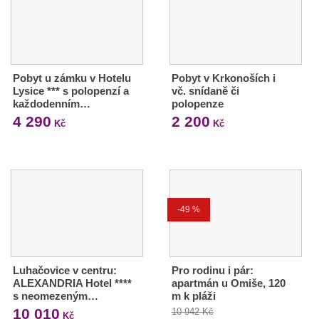
Pobyt u zámku v Hotelu
Pobyt v Krkonoších i
Lysice *** s polopenzí a
vč. snídaně či
každodenním…
polopenze
4 290
2 200
Kč
Kč
-49 %
Luhačovice v centru:
Pro rodinu i pár:
ALEXANDRIA Hotel ****
apartmán u Omiše, 120
s neomezeným…
m k pláži
10 010
10 942 Kč
Kč