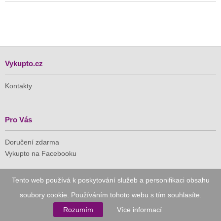
Vykupto.cz
Kontakty
Pro Vás
Doručení zdarma
Vykupto na Facebooku
Důvěryhodný nákup
Tento web používá k poskytování služeb a personifikaci obsahu
soubory cookie. Používáním tohoto webu s tím souhlasíte.
Naše společnost je členem Asociace pro elektronickou
komerci (APEK)
Rozumím
Více informací