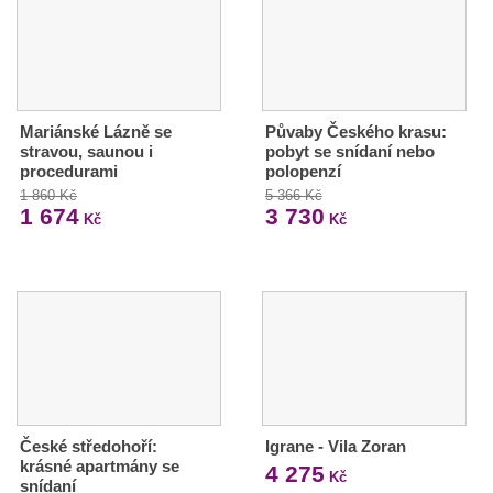
Mariánské Lázně se
Půvaby Českého krasu:
stravou, saunou i
pobyt se snídaní nebo
procedurami
polopenzí
1 860 Kč
5 366 Kč
1 674
3 730
Kč
Kč
České středohoří:
Igrane - Vila Zoran
krásné apartmány se
4 275
Kč
snídaní