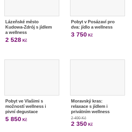
Lázeňské město
Pobyt v Posázaví pro
Kudowa-Zdrój s jídlem
dva: jídlo a wellness
a wellness
3 750
Kč
2 528
Kč
Pobyt ve Vlašimi s
Moravský kras:
možností wellness i
relaxace s jídlem i
pivní degustace
privátním wellness
5 850
2 490 Kč
Kč
2 350
Kč