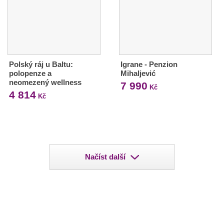
Polský ráj u Baltu:
Igrane - Penzion
polopenze a
Mihaljević
neomezený wellness
7 990
Kč
4 814
Kč
Načíst další