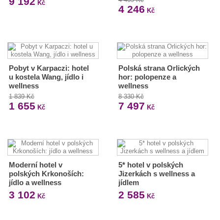
9 192
Kč
4 246
Kč
Pobyt v Karpaczi: hotel
Polská strana Orlických
u kostela Wang, jídlo i
hor: polopenze a
wellness
wellness
1 839 Kč
8 330 Kč
1 655
7 497
Kč
Kč
Moderní hotel v
5* hotel v polských
polských Krkonoších:
Jizerkách s wellness a
jídlo a wellness
jídlem
3 102
2 585
Kč
Kč