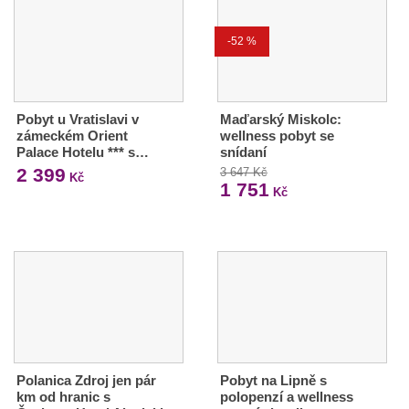
-52 %
Pobyt u Vratislavi v
Maďarský Miskolc:
zámeckém Orient
wellness pobyt se
Palace Hotelu *** s…
snídaní
2 399
3 647 Kč
Kč
1 751
Kč
Polanica Zdroj jen pár
Pobyt na Lipně s
km od hranic s
polopenzí a wellness