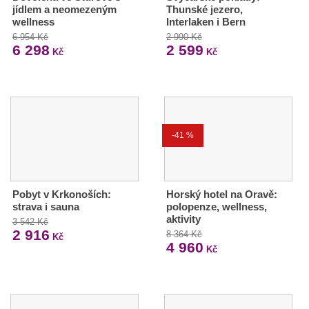
jídlem a neomezeným
Thunské jezero,
wellness
Interlaken i Bern
6 954 Kč
2 990 Kč
6 298
2 599
Kč
Kč
-41 %
Pobyt v Krkonoších:
Horský hotel na Oravě:
strava i sauna
polopenze, wellness,
aktivity
3 542 Kč
2 916
8 364 Kč
Kč
4 960
Kč