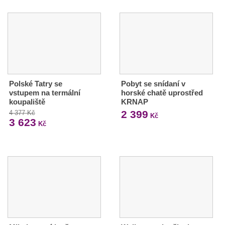
Polské Tatry se
Pobyt se snídaní v
vstupem na termální
horské chatě uprostřed
koupaliště
KRNAP
2 399
4 377 Kč
Kč
3 623
Kč