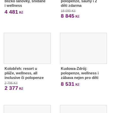
blízko lanovky, snídaně
polopenze, sauny i 2
i wellness
děti zdarma
4 481
18 090 Kč
Kč
8 845
Kč
Kolobřeh: resort u
Kudowa-Zdrój:
pláže, wellness, all
polopenze, wellness i
inclusive či polopenze
zábava nejen pro děti
8 531
2 796 Kč
Kč
2 377
Kč