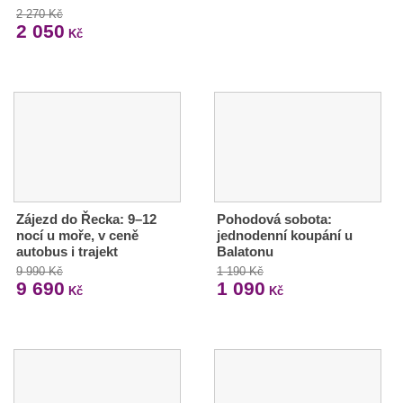
2 270 Kč
2 050
Kč
Zájezd do Řecka: 9–12
Pohodová sobota:
nocí u moře, v ceně
jednodenní koupání u
autobus i trajekt
Balatonu
9 990 Kč
1 190 Kč
9 690
1 090
Kč
Kč