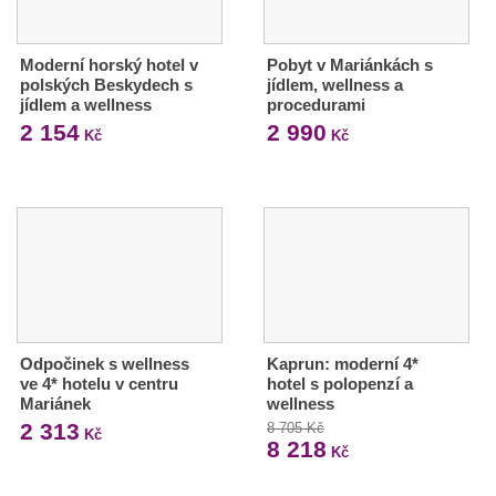
Moderní horský hotel v
Pobyt v Mariánkách s
polských Beskydech s
jídlem, wellness a
jídlem a wellness
procedurami
2 154
2 990
Kč
Kč
Odpočinek s wellness
Kaprun: moderní 4*
ve 4* hotelu v centru
hotel s polopenzí a
Mariánek
wellness
2 313
8 705 Kč
Kč
8 218
Kč