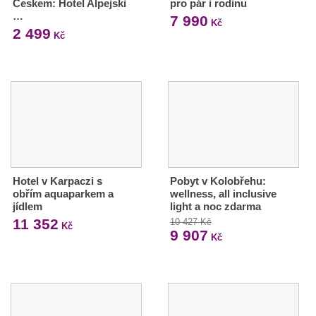
Českem: Hotel Alpejski
pro pár i rodinu
…
7 990
Kč
2 499
Kč
Hotel v Karpaczi s
Pobyt v Kolobřehu:
obřím aquaparkem a
wellness, all inclusive
jídlem
light a noc zdarma
11 352
10 427 Kč
Kč
9 907
Kč