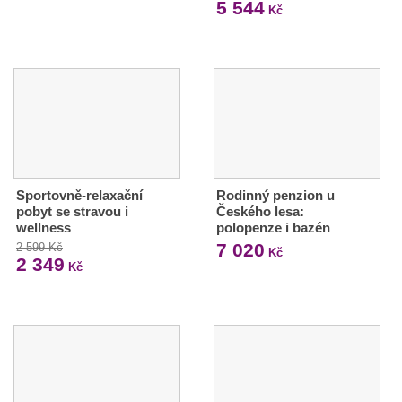
5 544
Kč
Sportovně-relaxační
Rodinný penzion u
pobyt se stravou i
Českého lesa:
wellness
polopenze i bazén
7 020
2 599 Kč
Kč
2 349
Kč