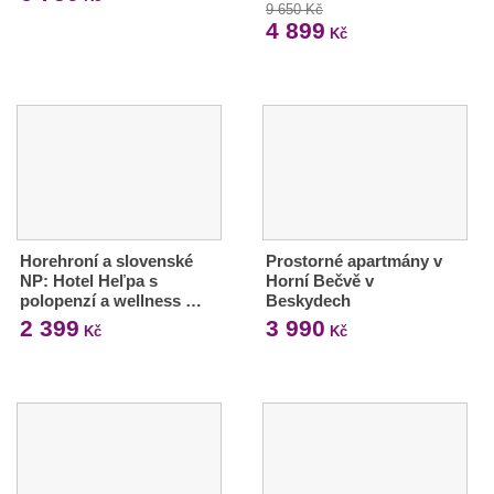
9 650 Kč
4 899
Kč
Horehroní a slovenské
Prostorné apartmány v
NP: Hotel Heľpa s
Horní Bečvě v
polopenzí a wellness …
Beskydech
2 399
3 990
Kč
Kč