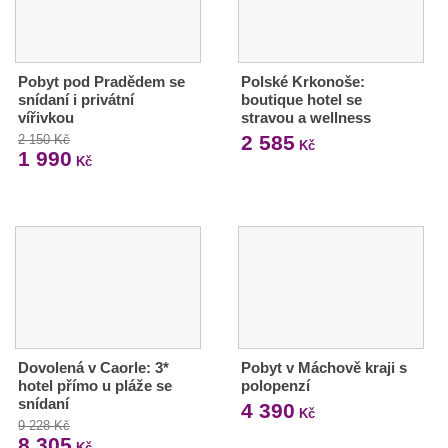
Pobyt pod Pradědem se
Polské Krkonoše:
snídaní i privátní
boutique hotel se
vířivkou
stravou a wellness
2 585
2 150 Kč
Kč
1 990
Kč
Dovolená v Caorle: 3*
Pobyt v Máchově kraji s
hotel přímo u pláže se
polopenzí
snídaní
4 390
Kč
9 228 Kč
8 305
Kč