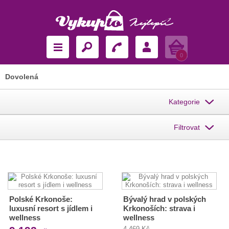
Košík
0
Dovolená
Kategorie
Filtrovat
Polské Krkonoše:
Bývalý hrad v polských
luxusní resort s jídlem i
Krkonoších: strava i
wellness
wellness
4 469 Kč