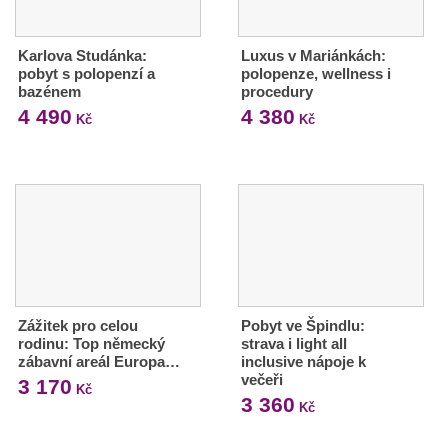
Karlova Studánka:
Luxus v Mariánkách:
pobyt s polopenzí a
polopenze, wellness i
bazénem
procedury
4 490
4 380
Kč
Kč
Zážitek pro celou
Pobyt ve Špindlu:
rodinu: Top německý
strava i light all
zábavní areál Europa…
inclusive nápoje k
večeři
3 170
Kč
3 360
Kč