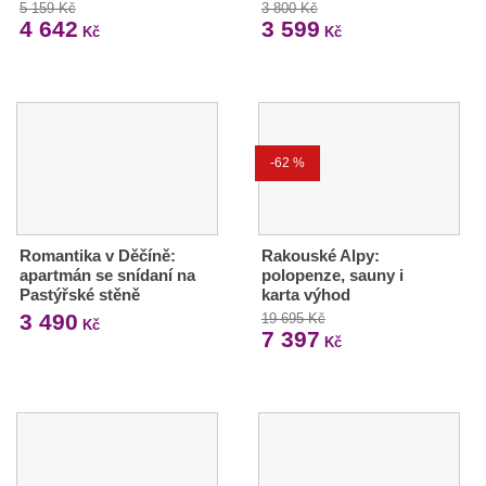
5 159 Kč
3 800 Kč
4 642
3 599
Kč
Kč
-62 %
Romantika v Děčíně:
Rakouské Alpy:
apartmán se snídaní na
polopenze, sauny i
Pastýřské stěně
karta výhod
3 490
19 695 Kč
Kč
7 397
Kč