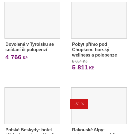
Dovolená v Tyrolsku se
Pobyt přímo pod
snídaní či polopenzí
Chopkem: horský
wellness a polopenze
4 766
Kč
6 054 Kč
5 811
Kč
-51 %
Polské Beskydy: hotel
Rakouské Alpy: