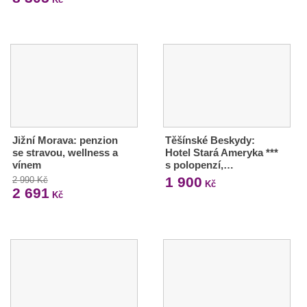
Jižní Morava: penzion
Těšínské Beskydy:
se stravou, wellness a
Hotel Stará Ameryka ***
vínem
s polopenzí,…
1 900
2 990 Kč
Kč
2 691
Kč