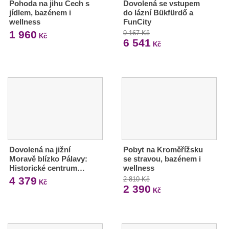
Pohoda na jihu Čech s
Dovolená se vstupem
jídlem, bazénem i
do lázní Bükfürdő a
wellness
FunCity
1 960
9 167 Kč
Kč
6 541
Kč
Dovolená na jižní
Pobyt na Kroměřížsku
Moravě blízko Pálavy:
se stravou, bazénem i
Historické centrum…
wellness
4 379
2 810 Kč
Kč
2 390
Kč