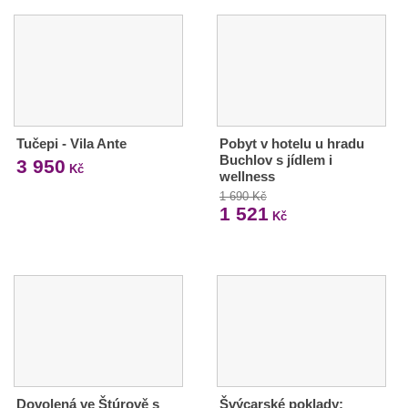
Tučepi - Vila Ante
Pobyt v hotelu u hradu
Buchlov s jídlem i
3 950
Kč
wellness
1 690 Kč
1 521
Kč
Dovolená ve Štúrově s
Švýcarské poklady: