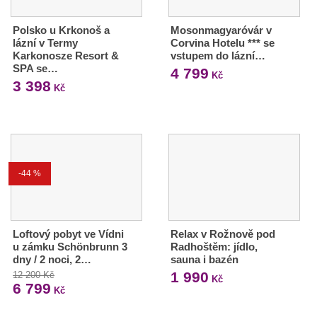
Polsko u Krkonoš a
Mosonmagyaróvár v
lázní v Termy
Corvina Hotelu *** se
Karkonosze Resort &
vstupem do lázní…
SPA se…
4 799
Kč
3 398
Kč
-44 %
Loftový pobyt ve Vídni
Relax v Rožnově pod
u zámku Schönbrunn 3
Radhoštěm: jídlo,
dny / 2 noci, 2…
sauna i bazén
1 990
12 200 Kč
Kč
6 799
Kč