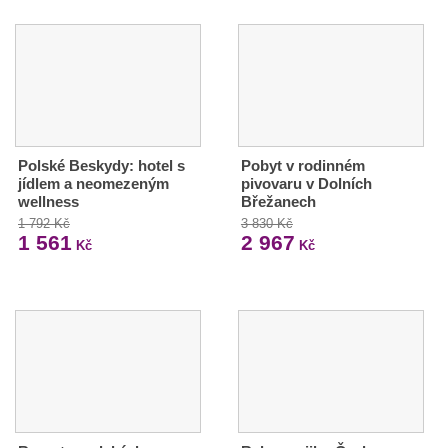
Polské Beskydy: hotel s
Pobyt v rodinném
jídlem a neomezeným
pivovaru v Dolních
wellness
Břežanech
1 792 Kč
3 830 Kč
1 561
2 967
Kč
Kč