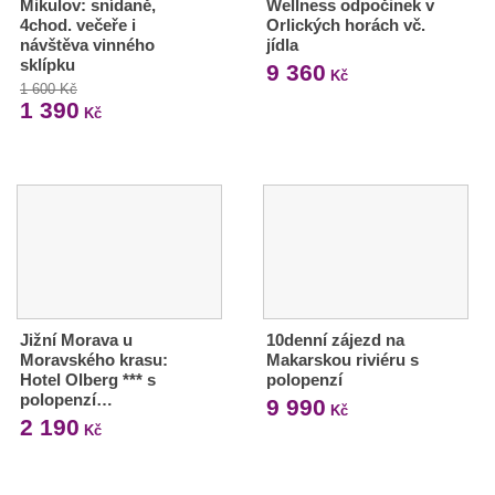
Mikulov: snídaně,
Wellness odpočinek v
4chod. večeře i
Orlických horách vč.
návštěva vinného
jídla
sklípku
9 360
Kč
1 600 Kč
1 390
Kč
Jižní Morava u
10denní zájezd na
Moravského krasu:
Makarskou riviéru s
Hotel Olberg *** s
polopenzí
polopenzí…
9 990
Kč
2 190
Kč