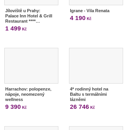
Jíloviště u Prahy:
Igrane - Vila Renata
Palace Inn Hotel & Grill
4 190
Kč
Restaurant ****…
1 499
Kč
Harrachov: polopenze,
4* rodinný hotel na
nápoje, neomezený
Baltu s termálními
wellness
lázněmi
9 390
26 746
Kč
Kč