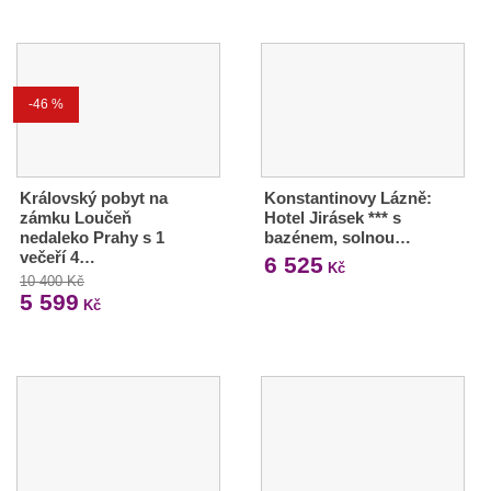
-46 %
Královský pobyt na
Konstantinovy Lázně:
zámku Loučeň
Hotel Jirásek *** s
nedaleko Prahy s 1
bazénem, solnou…
večeří 4…
6 525
Kč
10 400 Kč
5 599
Kč