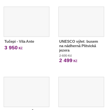
Tučepi - Vila Ante
UNESCO výlet: busem
na nádherná Plitvická
3 950
Kč
jezera
2 690 Kč
2 499
Kč