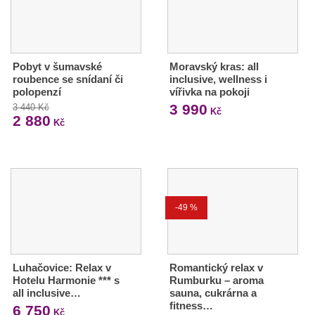
Pobyt v šumavské
Moravský kras: all
roubence se snídaní či
inclusive, wellness i
polopenzí
vířivka na pokoji
3 990
3 440 Kč
Kč
2 880
Kč
-49 %
Luhačovice: Relax v
Romantický relax v
Hotelu Harmonie *** s
Rumburku – aroma
all inclusive…
sauna, cukrárna a
fitness…
6 750
Kč