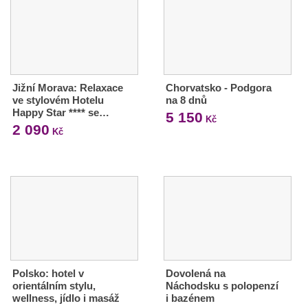
Jižní Morava: Relaxace
Chorvatsko - Podgora
ve stylovém Hotelu
na 8 dnů
Happy Star **** se…
5 150
Kč
2 090
Kč
Polsko: hotel v
Dovolená na
orientálním stylu,
Náchodsku s polopenzí
wellness, jídlo i masáž
i bazénem