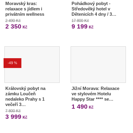
Moravský kras:
Pohádkový pobyt -
relaxace s jídlem i
Středověký hotel v
privátním wellness
Dětenicích 4 dny / 3…
2 490 Kč
17 800 Kč
2 350
9 199
Kč
Kč
-49 %
Královský pobyt na
Jižní Morava: Relaxace
zámku Loučeň
ve stylovém Hotelu
nedaleko Prahy s 1
Happy Star **** se…
večeří 3…
1 490
Kč
7 800 Kč
3 999
Kč