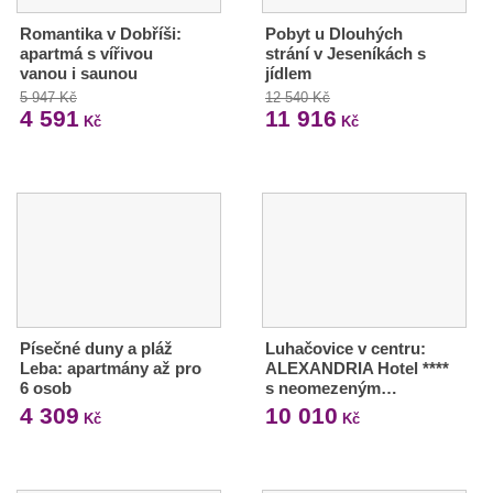
Romantika v Dobříši:
Pobyt u Dlouhých
apartmá s vířivou
strání v Jeseníkách s
vanou i saunou
jídlem
5 947 Kč
12 540 Kč
4 591
11 916
Kč
Kč
Písečné duny a pláž
Luhačovice v centru:
Leba: apartmány až pro
ALEXANDRIA Hotel ****
6 osob
s neomezeným…
4 309
10 010
Kč
Kč