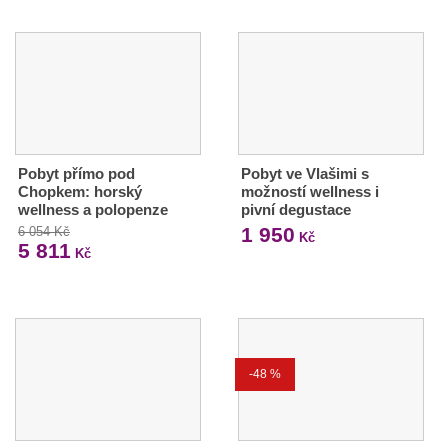
Pobyt přímo pod
Pobyt ve Vlašimi s
Chopkem: horský
možností wellness i
wellness a polopenze
pivní degustace
1 950
6 054 Kč
Kč
5 811
Kč
-48 %