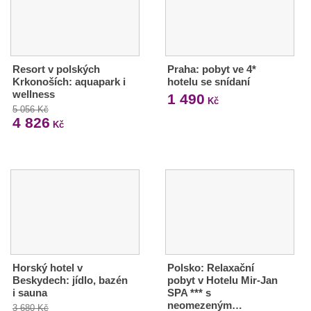
Resort v polských
Praha: pobyt ve 4*
Krkonoších: aquapark i
hotelu se snídaní
wellness
1 490
Kč
5 056 Kč
4 826
Kč
Horský hotel v
Polsko: Relaxační
Beskydech: jídlo, bazén
pobyt v Hotelu Mir-Jan
i sauna
SPA *** s
neomezeným…
3 680 Kč