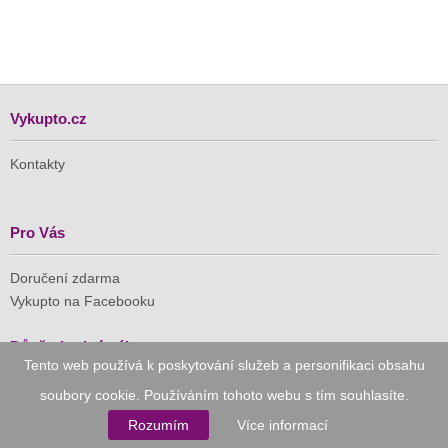
Vykupto.cz
Kontakty
Pro Vás
Doručení zdarma
Vykupto na Facebooku
Důvěryhodný nákup
Tento web používá k poskytování služeb a personifikaci obsahu
soubory cookie. Používáním tohoto webu s tím souhlasíte.
Naše společnost je členem Asociace pro elektronickou
komerci (APEK)
Rozumím
Více informací