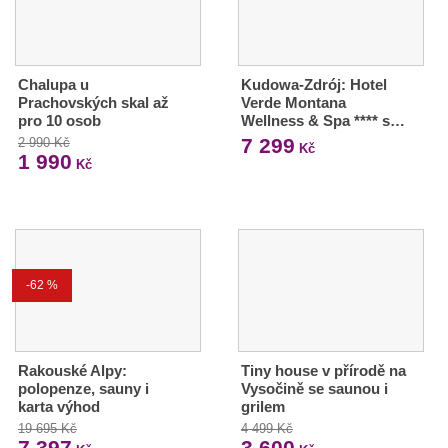
Chalupa u
Kudowa-Zdrój: Hotel
Prachovských skal až
Verde Montana
pro 10 osob
Wellness & Spa **** s…
7 299
2 990 Kč
Kč
1 990
Kč
-62 %
Rakouské Alpy:
Tiny house v přírodě na
polopenze, sauny i
Vysočině se saunou i
karta výhod
grilem
19 695 Kč
4 499 Kč
7 397
3 600