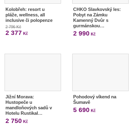
Kolobřeh: resort u
CHKO Slavkovský les:
pláže, wellness, all
Pobyt na Zámku
inclusive či polopenze
Kamenný Dvůr s
gurmánskou…
2 796 Kč
2 377
2 990
Kč
Kč
Jižní Morava:
Pohodový víkend na
Hustopeče u
Šumavě
mandloňových sadů v
5 690
Kč
Hotelu Rustikal…
2 750
Kč