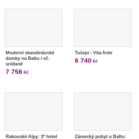
Moderní skandinávské
Tučepi - Vila Ante
domky na Baltu i vč.
6 740
Kč
snídaně
7 756
Kč
Rakouské Alpy: 3* hotel
Zámecký pobyt u Baltu: