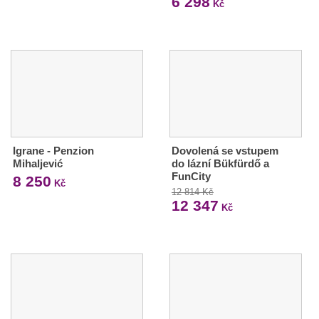
6 298
Kč
Igrane - Penzion
Dovolená se vstupem
Mihaljević
do lázní Bükfürdő a
FunCity
8 250
Kč
12 814 Kč
12 347
Kč