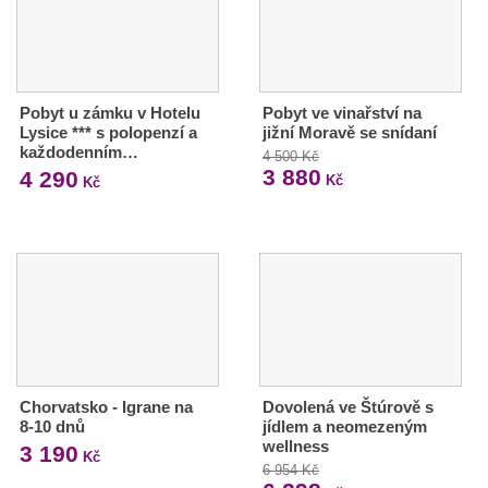
Pobyt u zámku v Hotelu
Pobyt ve vinařství na
Lysice *** s polopenzí a
jižní Moravě se snídaní
každodenním…
4 500 Kč
3 880
4 290
Kč
Kč
Chorvatsko - Igrane na
Dovolená ve Štúrově s
8-10 dnů
jídlem a neomezeným
wellness
3 190
Kč
6 954 Kč