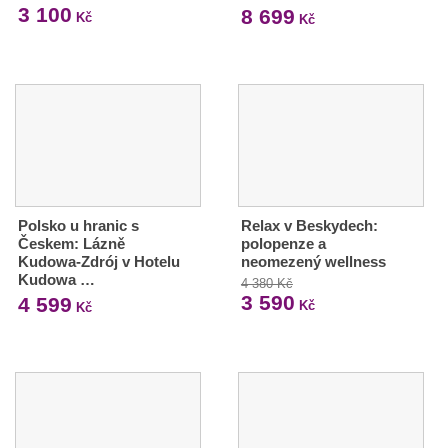
3 100
8 699
Kč
Kč
Polsko u hranic s
Relax v Beskydech:
Českem: Lázně
polopenze a
Kudowa-Zdrój v Hotelu
neomezený wellness
Kudowa …
4 380 Kč
3 590
4 599
Kč
Kč