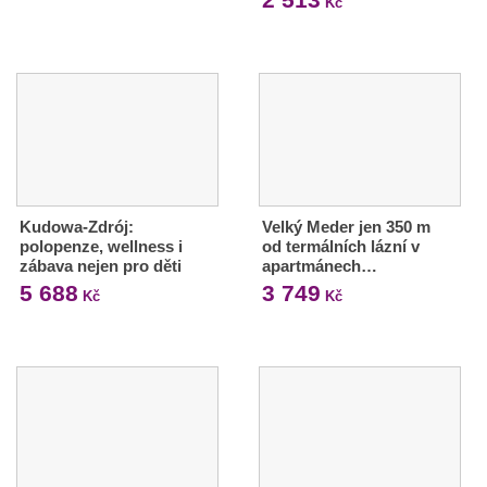
Kč
Kudowa-Zdrój:
Velký Meder jen 350 m
polopenze, wellness i
od termálních lázní v
zábava nejen pro děti
apartmánech…
5 688
3 749
Kč
Kč