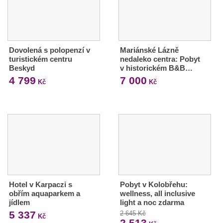
Dovolená s polopenzí v
Mariánské Lázně
turistickém centru
nedaleko centra: Pobyt
Beskyd
v historickém B&B…
4 799
7 000
Kč
Kč
Hotel v Karpaczi s
Pobyt v Kolobřehu:
obřím aquaparkem a
wellness, all inclusive
jídlem
light a noc zdarma
5 337
2 645 Kč
Kč
2 513