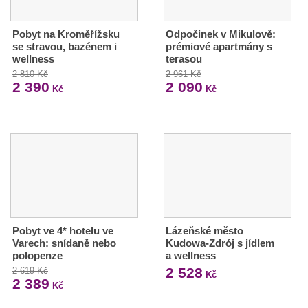
Pobyt na Kroměřížsku
Odpočinek v Mikulově:
se stravou, bazénem i
prémiové apartmány s
wellness
terasou
2 810 Kč
2 961 Kč
2 390
2 090
Kč
Kč
Pobyt ve 4* hotelu ve
Lázeňské město
Varech: snídaně nebo
Kudowa-Zdrój s jídlem
polopenze
a wellness
2 528
2 619 Kč
Kč
2 389
Kč