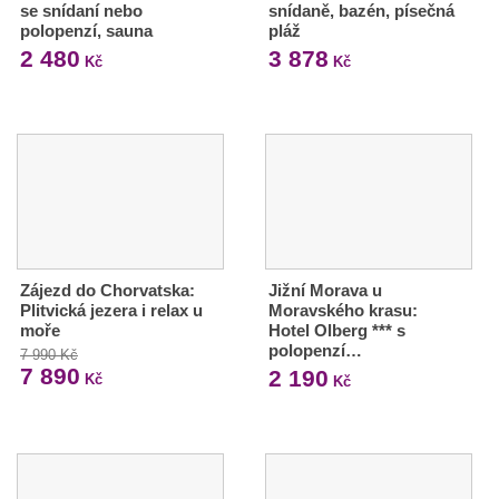
se snídaní nebo
snídaně, bazén, písečná
polopenzí, sauna
pláž
2 480
3 878
Kč
Kč
Zájezd do Chorvatska:
Jižní Morava u
Plitvická jezera i relax u
Moravského krasu:
moře
Hotel Olberg *** s
polopenzí…
7 990 Kč
7 890
2 190
Kč
Kč