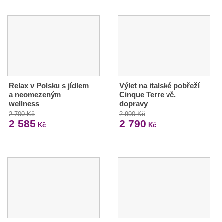
Relax v Polsku s jídlem
Výlet na italské pobřeží
a neomezeným
Cinque Terre vč.
wellness
dopravy
2 700 Kč
2 990 Kč
2 585
2 790
Kč
Kč