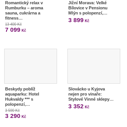
Romantický relax v
Jižní Morava: Velké
Rumburku – aroma
Bílovice v Pensionu
sauna, cukrárna a
Mlýn s polopenzí,…
fitness…
3 899
Kč
13 400 Kč
7 099
Kč
Beskydy poblíž
Slovácko u Kyjova
aquaparku: Hotel
nejen pro vinaře:
Hukvaldy *** s
Stylové Vinné sklepy…
polopenzí,…
3 352
Kč
3 590 Kč
3 290
Kč