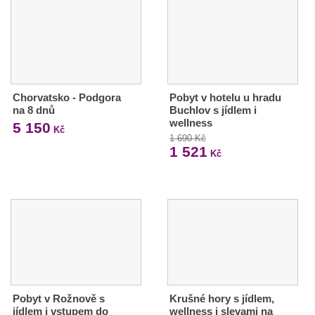
Chorvatsko - Podgora
Pobyt v hotelu u hradu
na 8 dnů
Buchlov s jídlem i
wellness
5 150
Kč
1 690 Kč
1 521
Kč
Pobyt v Rožnově s
Krušné hory s jídlem,
jídlem i vstupem do
wellness i slevami na