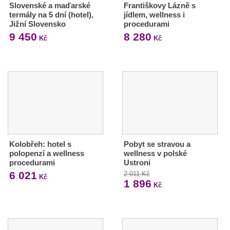
Slovenské a maďarské
Františkovy Lázně s
termály na 5 dní (hotel),
jídlem, wellness i
Jižní Slovensko
procedurami
9 450
8 280
Kč
Kč
Kolobřeh: hotel s
Pobyt se stravou a
polopenzí a wellness
wellness v polské
procedurami
Ustroni
6 021
2 011 Kč
Kč
1 896
Kč