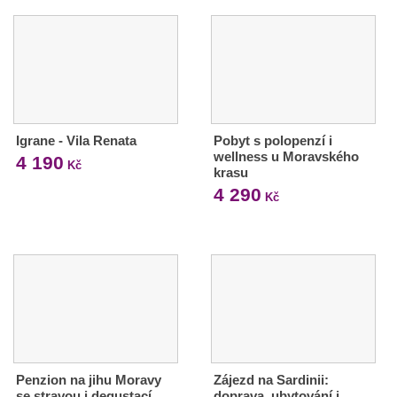
Igrane - Vila Renata
Pobyt s polopenzí i
wellness u Moravského
4 190
Kč
krasu
4 290
Kč
Penzion na jihu Moravy
Zájezd na Sardinii:
se stravou i degustací
doprava, ubytování i