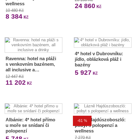
wellness
24 860
Kč
10 480 Kč
8 384
Kč
4* hotel v Dubrovníku:
Ravenna: hotel na pláži
jídlo, oblázková pláž i
s venkovním bazénem,
bazény
all inclusive a…
5 927
Kč
12 447 Kč
11 202
Kč
Albánie: 4* hotel přímo
Lázně Hajdúszoboszló:
-61 %
u moře se snídaní či
pobyt s polopenzí a
polopenzí
wellness
5 748
7 270 Kč