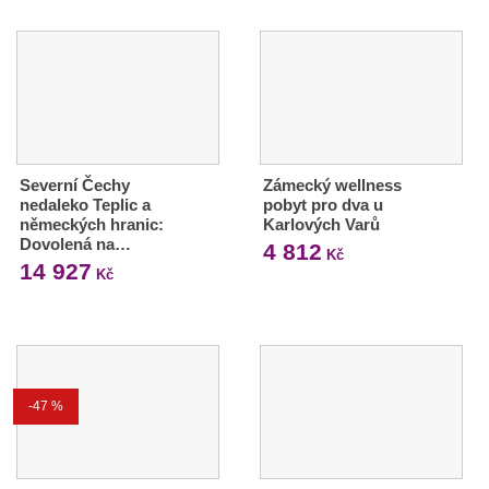
Severní Čechy
Zámecký wellness
nedaleko Teplic a
pobyt pro dva u
německých hranic:
Karlových Varů
Dovolená na…
4 812
Kč
14 927
Kč
-47 %