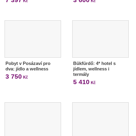
Kč
Kč
Pobyt v Posázaví pro
Bükfürdő: 4* hotel s
dva: jídlo a wellness
jídlem, wellness i
termály
3 750
Kč
5 410
Kč