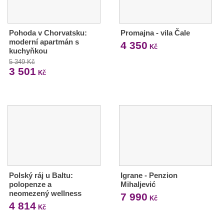
Pohoda v Chorvatsku:
Promajna - vila Čale
moderní apartmán s
4 350
Kč
kuchyňkou
5 349 Kč
3 501
Kč
Polský ráj u Baltu:
Igrane - Penzion
polopenze a
Mihaljević
neomezený wellness
7 990
Kč
4 814
Kč