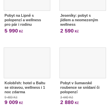
Pobyt na Lipně s
Jeseníky: pobyt s
polopenzí a wellness
jídlem a neomezeným
pro pár i rodinu
wellness
5 990
2 590
Kč
Kč
Kolobřeh: hotel u Baltu
Pobyt v šumavské
se stravou, wellness i 1
roubence se snídaní či
noc zdarma
polopenzí
9 483 Kč
3 440 Kč
9 009
2 880
Kč
Kč