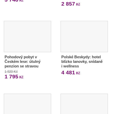
Kč
2 857
Kč
Pohodový pobyt v
Polské Beskydy: hotel
Českém lese: útulný
blízko lanovky, snídaně
penzion se stravou
i wellness
4 481
1 920 Kč
Kč
1 795
Kč