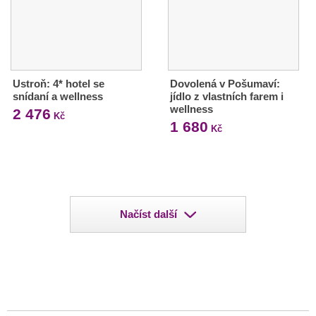
Ustroň: 4* hotel se
Dovolená v Pošumaví:
snídaní a wellness
jídlo z vlastních farem i
wellness
2 476
Kč
1 680
Kč
Načíst další