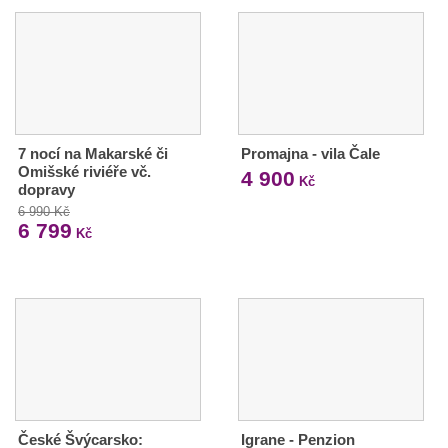
7 nocí na Makarské či
Promajna - vila Čale
Omišské riviéře vč.
4 900
Kč
dopravy
6 990 Kč
6 799
Kč
České Švýcarsko:
Igrane - Penzion