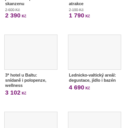
skanzenu
atrakce
2 600 Kč
2 190 Kč
2 390
1 790
Kč
Kč
3* hotel u Baltu:
Lednicko-valtický areál:
snídaně i polopenze,
degustace, jídlo i bazén
wellness
4 690
Kč
3 102
Kč