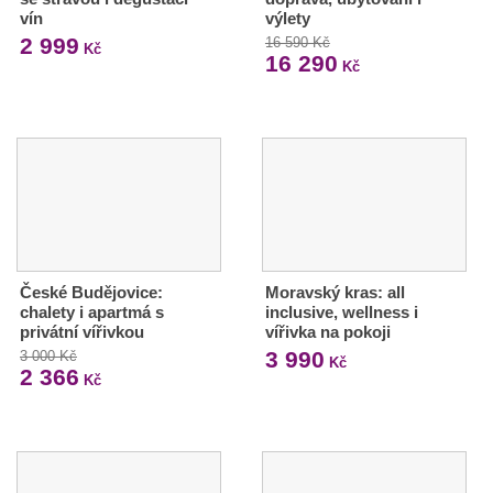
vín
výlety
2 999
16 590 Kč
Kč
16 290
Kč
České Budějovice:
Moravský kras: all
chalety i apartmá s
inclusive, wellness i
privátní vířivkou
vířivka na pokoji
3 990
3 000 Kč
Kč
2 366
Kč