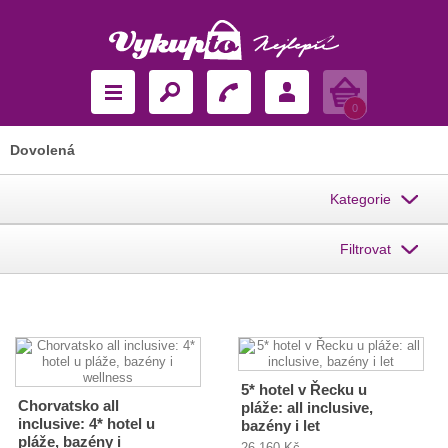
Košík
0
Dovolená
Kategorie
Filtrovat
5* hotel v Řecku u
Chorvatsko all
pláže: all inclusive,
inclusive: 4* hotel u
bazény i let
pláže, bazény i
26 160 Kč