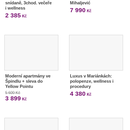
snídaně, 3chod. večeře
Mihaljević
i wellness
7 990
Kč
2 385
Kč
Moderní apartmány ve
Luxus v Mariánkách:
Špindlu + sleva do
polopenze, wellness i
Yellow Pointu
procedury
4 380
5 600 Kč
Kč
3 899
Kč