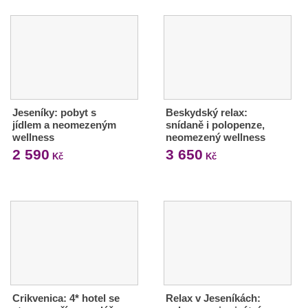
Jeseníky: pobyt s
Beskydský relax:
jídlem a neomezeným
snídaně i polopenze,
wellness
neomezený wellness
2 590
3 650
Kč
Kč
Crikvenica: 4* hotel se
Relax v Jeseníkách: