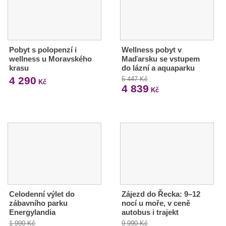
Pobyt s polopenzí i
Wellness pobyt v
wellness u Moravského
Maďarsku se vstupem
krasu
do lázní a aquaparku
4 290
5 447 Kč
Kč
4 839
Kč
Celodenní výlet do
Zájezd do Řecka: 9–12
zábavního parku
nocí u moře, v ceně
Energylandia
autobus i trajekt
1 990 Kč
9 990 Kč