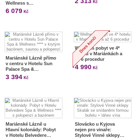
2 313
Kč
Wellness s…
6 079
Kč
Wellness pobyt ve 4*
hotelu v Mariánkách a
Mariánské Lázně přímo
až 6 procedur
v centru v Hotelu Sun
4 990
Kč
Palace Spa &…
3 394
Kč
Mariánské Lázně u
Slovácko u Kyjova
Hlavní kolonády: Pobyt
nejen pro vinaře:
v Hotelu Belvedere…
Stylové Vinné sklepy…