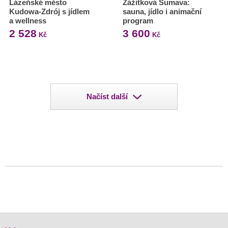
Lázeňské město
Zážitková Šumava:
Kudowa-Zdrój s jídlem
sauna, jídlo i animační
a wellness
program
2 528
3 600
Kč
Kč
Načíst další