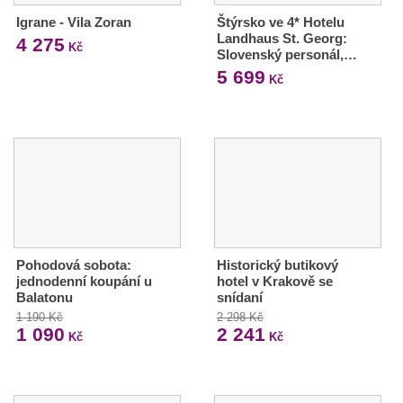
Igrane - Vila Zoran
Štýrsko ve 4* Hotelu
Landhaus St. Georg:
4 275
Kč
Slovenský personál,…
5 699
Kč
Pohodová sobota:
Historický butikový
jednodenní koupání u
hotel v Krakově se
Balatonu
snídaní
1 190 Kč
2 298 Kč
1 090
2 241
Kč
Kč