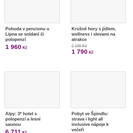
Pohoda v penzionu u
Krušné hory s jídlem,
Lipna se snídaní či
wellness i slevami na
polopenzí
atrakce
1 960
2 190 Kč
Kč
1 790
Kč
Alpy: 3* hotel s
Pobyt ve Špindlu:
polopenzí a lesní
strava i light all
saunou
inclusive nápoje k
večeři
6 711
Kč