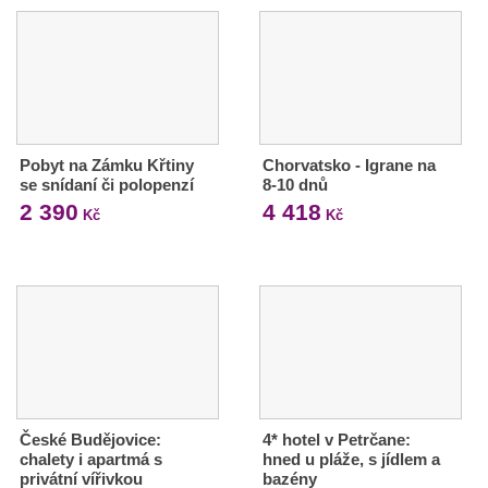
Pobyt na Zámku Křtiny
Chorvatsko - Igrane na
se snídaní či polopenzí
8-10 dnů
2 390
4 418
Kč
Kč
České Budějovice:
4* hotel v Petrčane:
chalety i apartmá s
hned u pláže, s jídlem a
privátní vířivkou
bazény