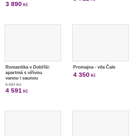
3 890
Kč
Romantika v Dobříši:
Promajna - vila Čale
apartmá s vířivou
4 350
Kč
vanou i saunou
5 947 Kč
4 591
Kč