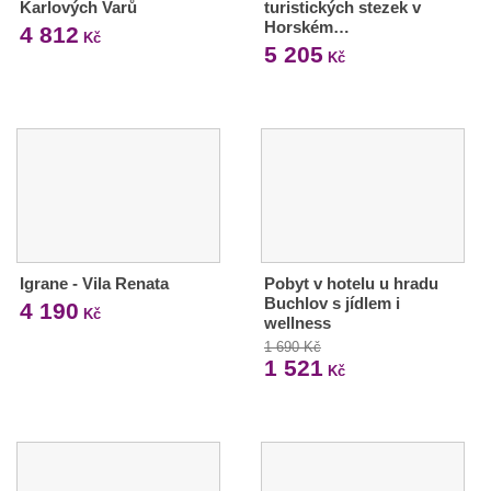
Karlových Varů
turistických stezek v
Horském…
4 812
Kč
5 205
Kč
Igrane - Vila Renata
Pobyt v hotelu u hradu
Buchlov s jídlem i
4 190
Kč
wellness
1 690 Kč
1 521
Kč