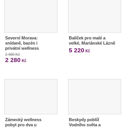
Severní Morava:
Balíček pro malé a
snídaně, bazén i
velké, Mariánské Lázně
privátní wellness
5 220
Kč
2 480 Kč
2 280
Kč
Zámecký wellness
Beskydy poblíž
pobyt pro dva u
Vodního světa a