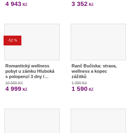
4 943
3 352
Kč
Kč
-52 %
Romantický wellness
Ranč Bučiska: strava,
pobyt u zámku Hluboká
wellness a kopec
s polopenzí 3 dny /…
zážitků
10 500 Kč
1 990 Kč
4 999
1 590
Kč
Kč