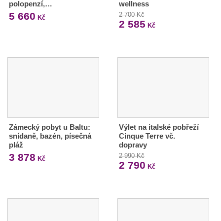
polopenzí,…
wellness
5 660
2 700 Kč
Kč
2 585
Kč
Zámecký pobyt u Baltu:
Výlet na italské pobřeží
snídaně, bazén, písečná
Cinque Terre vč.
pláž
dopravy
3 878
2 990 Kč
Kč
2 790
Kč