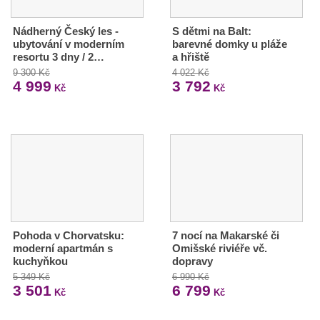
Nádherný Český les -
S dětmi na Balt:
ubytování v moderním
barevné domky u pláže
resortu 3 dny / 2…
a hřiště
9 300 Kč
4 022 Kč
4 999
3 792
Kč
Kč
Pohoda v Chorvatsku:
7 nocí na Makarské či
moderní apartmán s
Omišské riviéře vč.
kuchyňkou
dopravy
5 349 Kč
6 990 Kč
3 501
6 799
Kč
Kč