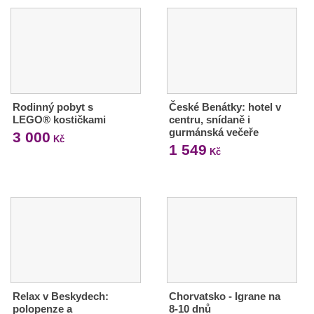
Rodinný pobyt s
České Benátky: hotel v
LEGO® kostičkami
centru, snídaně i
gurmánská večeře
3 000
Kč
1 549
Kč
Relax v Beskydech:
Chorvatsko - Igrane na
polopenze a
8-10 dnů