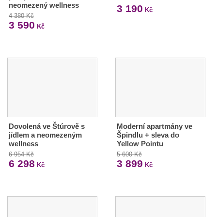
neomezený wellness
3 190
Kč
4 380 Kč
3 590
Kč
Dovolená ve Štúrově s
Moderní apartmány ve
jídlem a neomezeným
Špindlu + sleva do
wellness
Yellow Pointu
6 954 Kč
5 600 Kč
6 298
3 899
Kč
Kč