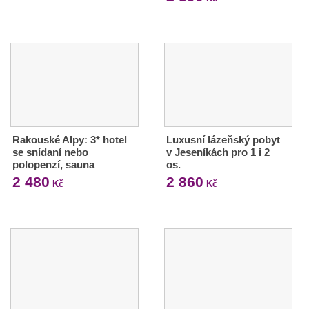
Rakouské Alpy: 3* hotel
Luxusní lázeňský pobyt
se snídaní nebo
v Jeseníkách pro 1 i 2
polopenzí, sauna
os.
2 480
2 860
Kč
Kč