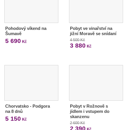
Pohodový víkend na
Pobyt ve vinařství na
Šumavě
jižní Moravě se snídaní
5 690
4 500 Kč
Kč
3 880
Kč
Chorvatsko - Podgora
Pobyt v Rožnově s
na 8 dnů
jídlem i vstupem do
skanzenu
5 150
Kč
2 600 Kč
2 390
Kč