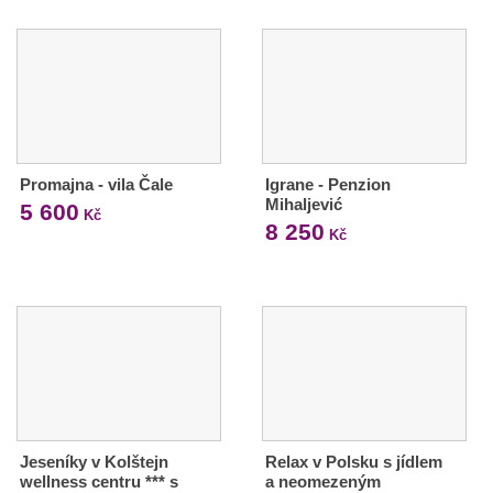
Promajna - vila Čale
Igrane - Penzion
Mihaljević
5 600
Kč
8 250
Kč
Jeseníky v Kolštejn
Relax v Polsku s jídlem
wellness centru *** s
a neomezeným