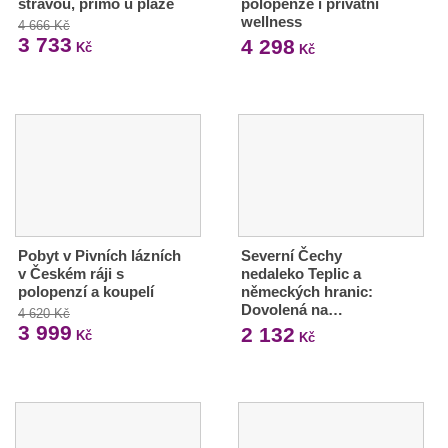
stravou, přímo u pláže
polopenze i privátní
wellness
4 666 Kč
3 733
4 298
Kč
Kč
Pobyt v Pivních lázních
Severní Čechy
v Českém ráji s
nedaleko Teplic a
polopenzí a koupelí
německých hranic:
Dovolená na…
4 620 Kč
3 999
2 132
Kč
Kč