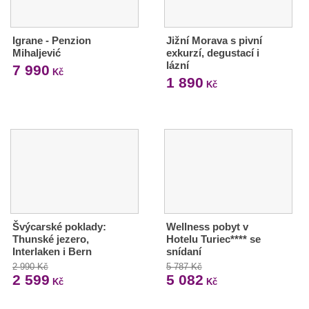
Igrane - Penzion
Jižní Morava s pivní
Mihaljević
exkurzí, degustací i
lázní
7 990
Kč
1 890
Kč
Švýcarské poklady:
Wellness pobyt v
Thunské jezero,
Hotelu Turiec**** se
Interlaken i Bern
snídaní
2 990 Kč
5 787 Kč
2 599
5 082
Kč
Kč