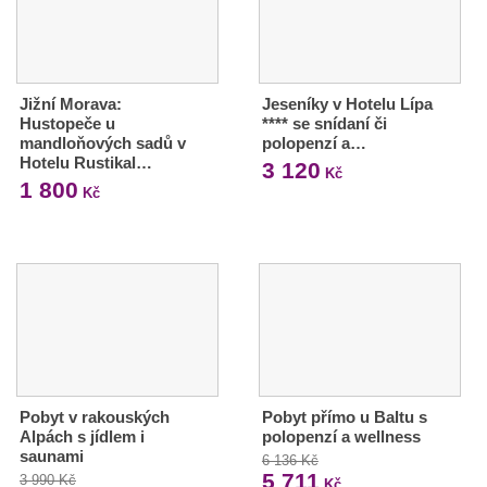
Jižní Morava:
Jeseníky v Hotelu Lípa
Hustopeče u
**** se snídaní či
mandloňových sadů v
polopenzí a…
Hotelu Rustikal…
3 120
Kč
1 800
Kč
Pobyt v rakouských
Pobyt přímo u Baltu s
Alpách s jídlem i
polopenzí a wellness
saunami
6 136 Kč
5 711
3 990 Kč
Kč