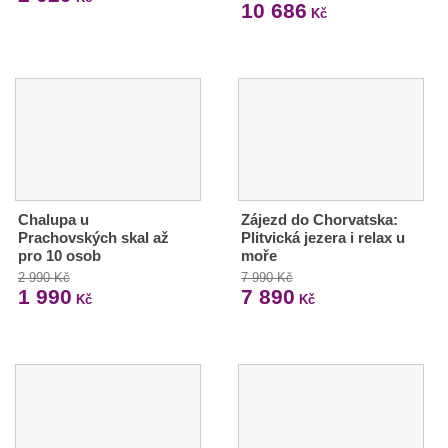
10 686
Kč
Chalupa u
Zájezd do Chorvatska:
Prachovských skal až
Plitvická jezera i relax u
pro 10 osob
moře
2 990 Kč
7 990 Kč
1 990
7 890
Kč
Kč