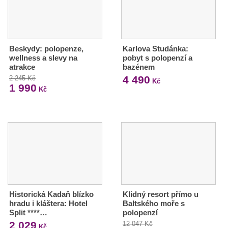
Beskydy: polopenze,
Karlova Studánka:
wellness a slevy na
pobyt s polopenzí a
atrakce
bazénem
4 490
2 245 Kč
Kč
1 990
Kč
Historická Kadaň blízko
Klidný resort přímo u
hradu i kláštera: Hotel
Baltského moře s
Split ****…
polopenzí
2 029
12 047 Kč
Kč