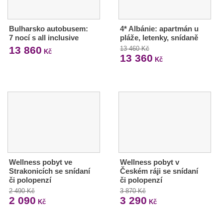
Bulharsko autobusem:
4* Albánie: apartmán u
7 nocí s all inclusive
pláže, letenky, snídaně
13 860
13 460 Kč
Kč
13 360
Kč
Wellness pobyt ve
Wellness pobyt v
Strakonicích se snídaní
Českém ráji se snídaní
či polopenzí
či polopenzí
2 490 Kč
3 870 Kč
2 090
3 290
Kč
Kč