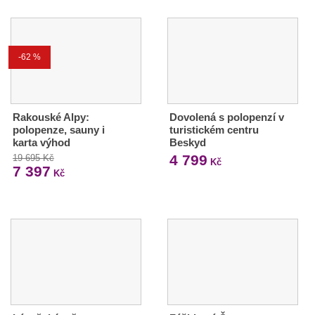
-62 %
Rakouské Alpy:
Dovolená s polopenzí v
polopenze, sauny i
turistickém centru
karta výhod
Beskyd
4 799
19 695 Kč
Kč
7 397
Kč