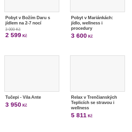
Pobyt v Božím Daru s
Pobyt v Mariánkách:
jídlem na 2-7 nocí
jídlo, wellness i
procedury
3 000 Kč
2 599
3 600
Kč
Kč
Tučepi - Vila Ante
Relax v Trenčianských
Teplicích se stravou i
3 950
Kč
wellness
5 811
Kč