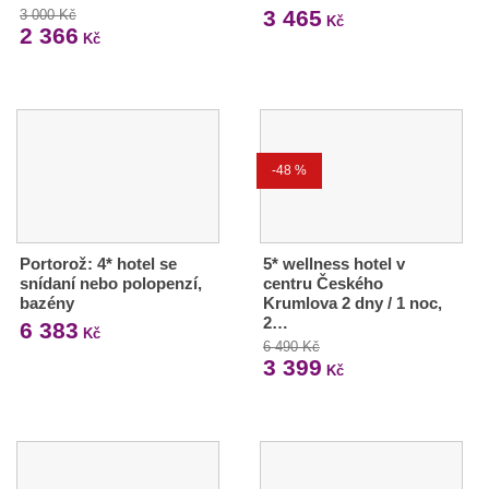
3 465
3 000 Kč
Kč
2 366
Kč
-48 %
Portorož: 4* hotel se
5* wellness hotel v
snídaní nebo polopenzí,
centru Českého
bazény
Krumlova 2 dny / 1 noc,
2…
6 383
Kč
6 490 Kč
3 399
Kč