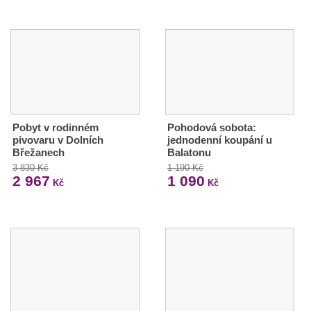
Pobyt v rodinném
Pohodová sobota:
pivovaru v Dolních
jednodenní koupání u
Břežanech
Balatonu
3 830 Kč
1 190 Kč
2 967
1 090
Kč
Kč