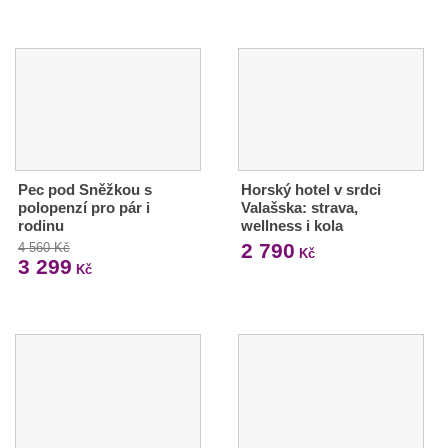
Pec pod Sněžkou s
Horský hotel v srdci
polopenzí pro pár i
Valašska: strava,
rodinu
wellness i kola
2 790
4 560 Kč
Kč
3 299
Kč