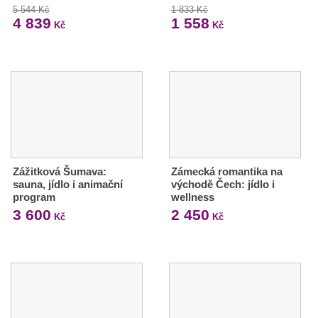
5 544 Kč
1 833 Kč
4 839
1 558
Kč
Kč
Zážitková Šumava:
Zámecká romantika na
sauna, jídlo i animační
východě Čech: jídlo i
program
wellness
3 600
2 450
Kč
Kč