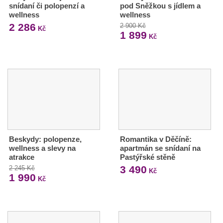
snídaní či polopenzí a
pod Sněžkou s jídlem a
wellness
wellness
2 286
2 900 Kč
Kč
1 899
Kč
Beskydy: polopenze,
Romantika v Děčíně:
wellness a slevy na
apartmán se snídaní na
atrakce
Pastýřské stěně
3 490
2 245 Kč
Kč
1 990
Kč