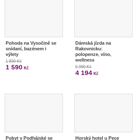
Pohoda na Vysočině se
Dámská jízda na
snídaní, bazénem i
Rakovnicku:
výlety
polopenze, víno,
wellness
1 830 Kč
1 590
5 990 Kč
Kč
4 194
Kč
Pobyt v Podhájské se
Horský hotel u Pece