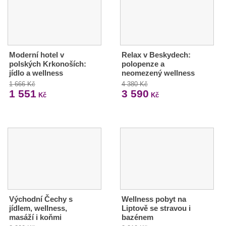
Moderní hotel v
Relax v Beskydech:
polských Krkonoších:
polopenze a
jídlo a wellness
neomezený wellness
1 666 Kč
4 380 Kč
1 551
3 590
Kč
Kč
Východní Čechy s
Wellness pobyt na
jídlem, wellness,
Liptově se stravou i
masáží i koňmi
bazénem