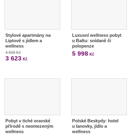
Stylové apartmány na
Luxusní wellness pobyt
Liptově s jídlem a
u Baltu: snídaně či
wellness
polopenze
5 998
4 839 Kč
Kč
3 623
Kč
Pobyt v tiché oravské
Polské Beskydy: hotel
přírodě s neomezeným
u lanovky, jídlo a
wellness
wellness