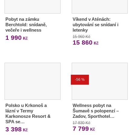
Pobyt na zámku
Víkend v Aténách:
Berchtold: snídaně,
ubytování se snídaní i
večeře i wellness
letenky
1 990
15 960 Kč
Kč
15 860
Kč
-56 %
Polsko u Krkonoš a
Wellness pobyt na
lázní v Termy
Šumavě s polopenzí –
Karkonosze Resort &
Zadov, Sporthotel…
SPA se…
17 830 Kč
7 799
3 398
Kč
Kč