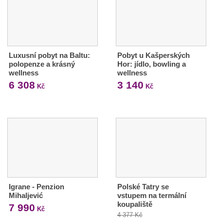
Luxusní pobyt na Baltu:
Pobyt u Kašperských
polopenze a krásný
Hor: jídlo, bowling a
wellness
wellness
6 308
3 140
Kč
Kč
Igrane - Penzion
Polské Tatry se
Mihaljević
vstupem na termální
koupaliště
7 990
Kč
4 377 Kč