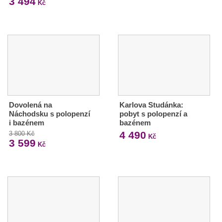
3 494
Kč
Dovolená na
Karlova Studánka:
Náchodsku s polopenzí
pobyt s polopenzí a
i bazénem
bazénem
4 490
3 800 Kč
Kč
3 599
Kč