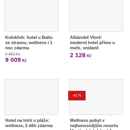
Kolobřeh: hotel u Baltu
Albánské Vlorë:
se stravou, wellness i 1
moderní hotel přímo u
noc zdarma
moře, snídaně
2 128
9 483 Kč
Kč
9 009
Kč
-42 %
Hotel na Istrii u pláže:
Wellness pobyt v
wellness, 2 děti zdarma
nejhonosnějším resortu