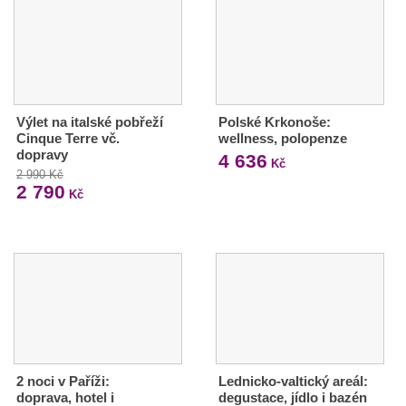
Výlet na italské pobřeží
Polské Krkonoše:
Cinque Terre vč.
wellness, polopenze
dopravy
4 636
Kč
2 990 Kč
2 790
Kč
2 noci v Paříži:
Lednicko-valtický areál:
doprava, hotel i
degustace, jídlo i bazén