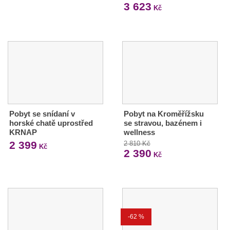
3 623
Kč
Pobyt se snídaní v
Pobyt na Kroměřížsku
horské chatě uprostřed
se stravou, bazénem i
KRNAP
wellness
2 399
2 810 Kč
Kč
2 390
Kč
-62 %