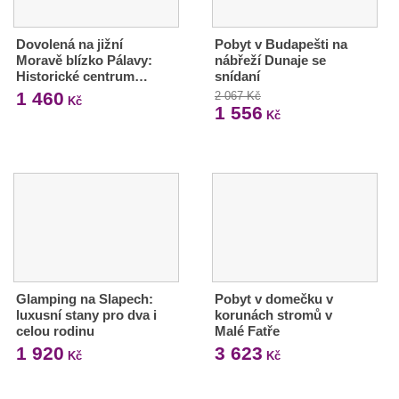
Dovolená na jižní
Pobyt v Budapešti na
Moravě blízko Pálavy:
nábřeží Dunaje se
Historické centrum…
snídaní
1 460
2 067 Kč
Kč
1 556
Kč
Glamping na Slapech:
Pobyt v domečku v
luxusní stany pro dva i
korunách stromů v
celou rodinu
Malé Fatře
1 920
3 623
Kč
Kč