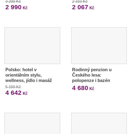
3 200 Kč
2 310 Kč
2 990
2 067
Kč
Kč
Polsko: hotel v
Rodinný penzion u
orientálním stylu,
Českého lesa:
wellness, jídlo i masáž
polopenze i bazén
4 680
5 159 Kč
Kč
4 642
Kč