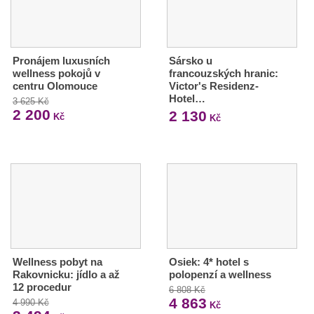
Pronájem luxusních
Sársko u
wellness pokojů v
francouzských hranic:
centru Olomouce
Victor's Residenz-
Hotel…
3 625 Kč
2 200
2 130
Kč
Kč
Wellness pobyt na
Osiek: 4* hotel s
Rakovnicku: jídlo a až
polopenzí a wellness
12 procedur
6 808 Kč
4 863
4 990 Kč
Kč