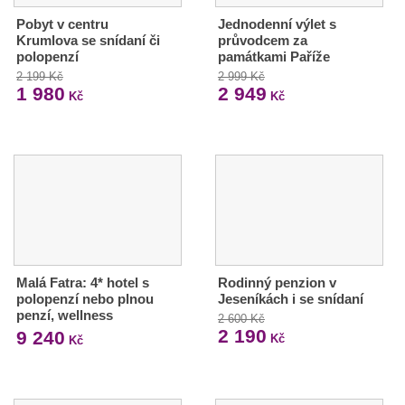
Pobyt v centru
Jednodenní výlet s
Krumlova se snídaní či
průvodcem za
polopenzí
památkami Paříže
2 199 Kč
2 999 Kč
1 980
2 949
Kč
Kč
Malá Fatra: 4* hotel s
Rodinný penzion v
polopenzí nebo plnou
Jeseníkách i se snídaní
penzí, wellness
2 600 Kč
2 190
9 240
Kč
Kč