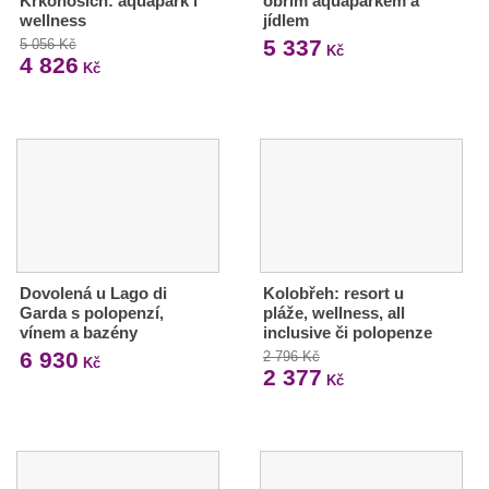
Krkonoších: aquapark i
obřím aquaparkem a
wellness
jídlem
5 337
5 056 Kč
Kč
4 826
Kč
Dovolená u Lago di
Kolobřeh: resort u
Garda s polopenzí,
pláže, wellness, all
vínem a bazény
inclusive či polopenze
6 930
2 796 Kč
Kč
2 377
Kč