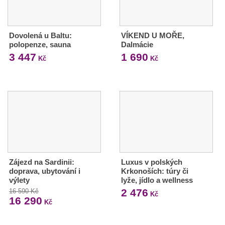
Dovolená u Baltu:
VÍKEND U MOŘE,
polopenze, sauna
Dalmácie
3 447
1 690
Kč
Kč
Zájezd na Sardinii:
Luxus v polských
doprava, ubytování i
Krkonoších: túry či
výlety
lyže, jídlo a wellness
2 476
16 590 Kč
Kč
16 290
Kč