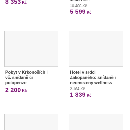
8 353
Kč
10 400 Kč
5 599
Kč
Pobyt v Krkonoších i
Hotel v srdci
vč. snídaně či
Zakopaného: snídaně i
polopenze
neomezený wellness
2 200
2 164 Kč
Kč
1 839
Kč