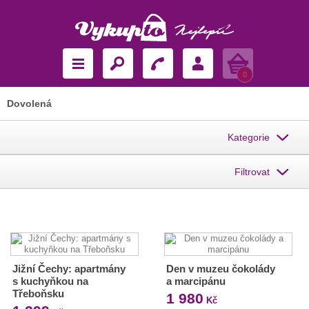
Košík
0
Dovolená
Kategorie
Filtrovat
Jižní Čechy: apartmány
Den v muzeu čokolády
s kuchyňkou na
a marcipánu
Třeboňsku
1 980
Kč