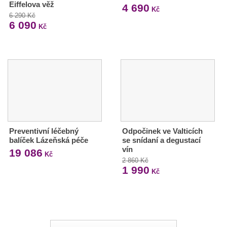
Eiffelova věž
4 690
Kč
6 290 Kč
6 090
Kč
Preventivní léčebný
Odpočinek ve Valticích
balíček Lázeňská péče
se snídaní a degustací
vín
19 086
Kč
2 860 Kč
1 990
Kč