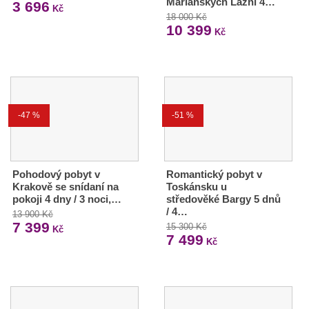
Mariánských Lázní 4…
3 696
Kč
18 000 Kč
10 399
Kč
-47 %
-51 %
Pohodový pobyt v
Romantický pobyt v
Krakově se snídaní na
Toskánsku u
pokoji 4 dny / 3 noci,…
středověké Bargy 5 dnů
/ 4…
13 900 Kč
7 399
15 300 Kč
Kč
7 499
Kč