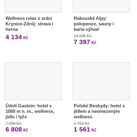
Wellness relax v srdci
Rakouské Alpy:
Krynice-Zdrój: strava i
polopenze, sauny i
herna
karta výhod
4 134
19 695 Kč
Kč
7 397
Kč
Údolí Gastein: hotel v
Polské Beskydy: hotel s
1000 m n. m., wellness,
jídlem a neomezeným
jídlo i lyže
wellness
7 294 Kč
1 792 Kč
6 808
1 561
Kč
Kč