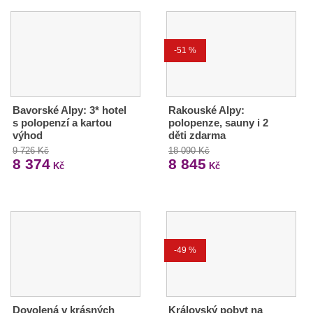
-51 %
Bavorské Alpy: 3* hotel
Rakouské Alpy:
s polopenzí a kartou
polopenze, sauny i 2
výhod
děti zdarma
9 726 Kč
18 090 Kč
8 374
8 845
Kč
Kč
-49 %
Dovolená v krásných
Královský pobyt na