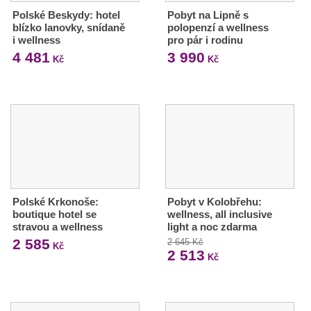
Polské Beskydy: hotel
Pobyt na Lipně s
blízko lanovky, snídaně
polopenzí a wellness
i wellness
pro pár i rodinu
4 481
3 990
Kč
Kč
Polské Krkonoše:
Pobyt v Kolobřehu:
boutique hotel se
wellness, all inclusive
stravou a wellness
light a noc zdarma
2 585
2 645 Kč
Kč
2 513
Kč