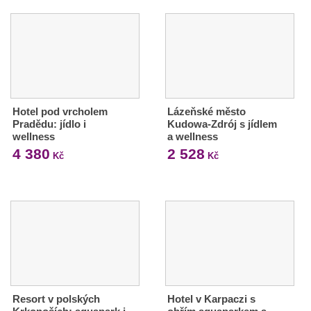
Hotel pod vrcholem
Lázeňské město
Pradědu: jídlo i
Kudowa-Zdrój s jídlem
wellness
a wellness
4 380
2 528
Kč
Kč
Resort v polských
Hotel v Karpaczi s