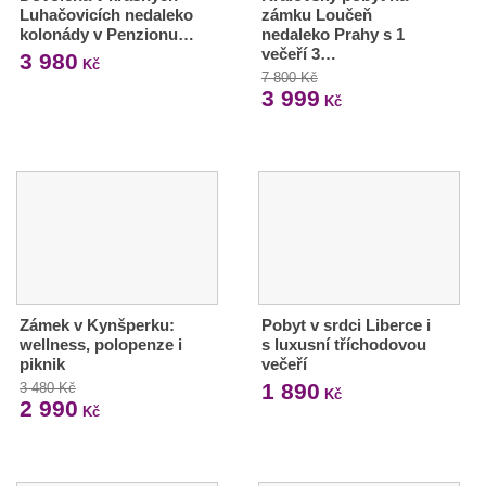
Luhačovicích nedaleko
zámku Loučeň
kolonády v Penzionu…
nedaleko Prahy s 1
večeří 3…
3 980
Kč
7 800 Kč
3 999
Kč
Zámek v Kynšperku:
Pobyt v srdci Liberce i
wellness, polopenze i
s luxusní tříchodovou
piknik
večeří
1 890
3 480 Kč
Kč
2 990
Kč