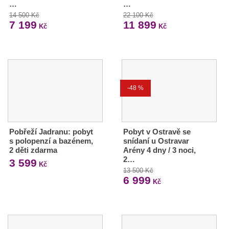
…
…
14 500 Kč
22 100 Kč
7 199
11 899
Kč
Kč
-48 %
Pobřeží Jadranu: pobyt
Pobyt v Ostravě se
s polopenzí a bazénem,
snídaní u Ostravar
2 děti zdarma
Arény 4 dny / 3 noci,
2…
3 599
Kč
13 500 Kč
6 999
Kč