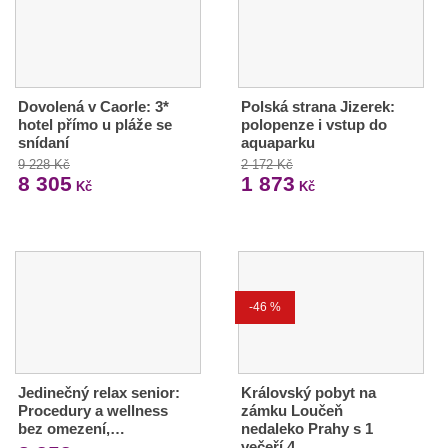
Dovolená v Caorle: 3*
Polská strana Jizerek:
hotel přímo u pláže se
polopenze i vstup do
snídaní
aquaparku
9 228 Kč
2 172 Kč
8 305
1 873
Kč
Kč
-46 %
Jedinečný relax senior:
Královský pobyt na
Procedury a wellness
zámku Loučeň
bez omezení,…
nedaleko Prahy s 1
večeří 4…