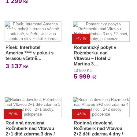
1 299
Kč
-45 %
Písek: Interhotel
Romantický pobyt v
America **** v pokoji s
Rožmberku nad
terasou včetně…
Vltavou – Hotel U
Martina 3…
3 137
Kč
10 900 Kč
5 999
Kč
-50 %
-46 %
Rodinná dovolená
Rodinná dovolená
Rožmberk nad Vltavou
Rožmberk nad Vltavou
2+1 dítě zdarma 3 dny /
2+2 děti zdarma 4 dny /