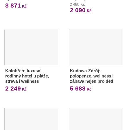
3 871
2 490 Kč
Kč
2 090
Kč
Kolobřeh: luxusní
Kudowa-Zdrój:
rodinný hotel u pláže,
polopenze, wellness i
strava i wellness
zábava nejen pro děti
2 249
5 688
Kč
Kč