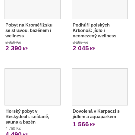
Pobyt na Kroměřížsku
Podhůří polských
se stravou, bazénem i
Krkonoš: jídlo i
wellness
neomezený wellness
2 810 Kč
2 183 Kč
2 390
2 045
Kč
Kč
Horský pobyt v
Dovolená v Karpaczi s
Beskydech: snídaně,
jídlem a aquaparkem
sauna a bazén
1 566
Kč
4 760 Kč
4 490