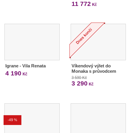
11 772
Kč
Igrane - Vila Renata
Víkendový výlet do
Monaka s průvodcem
4 190
Kč
3 590 Kč
3 290
Kč
-49 %