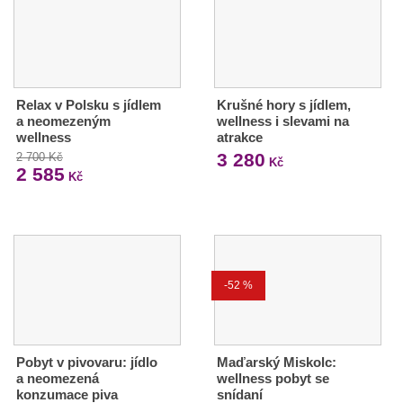
Relax v Polsku s jídlem
Krušné hory s jídlem,
a neomezeným
wellness i slevami na
wellness
atrakce
3 280
2 700 Kč
Kč
2 585
Kč
-52 %
Pobyt v pivovaru: jídlo
Maďarský Miskolc:
a neomezená
wellness pobyt se
konzumace piva
snídaní