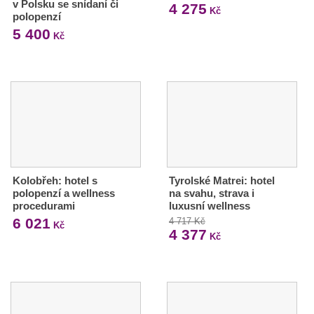
v Polsku se snídaní či
4 275
Kč
polopenzí
5 400
Kč
Kolobřeh: hotel s
Tyrolské Matrei: hotel
polopenzí a wellness
na svahu, strava i
procedurami
luxusní wellness
6 021
4 717 Kč
Kč
4 377
Kč