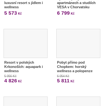
luxusní resort s jídlem i
apartmánech a studiích
wellness
VESA v Chorvatsku
5 573
6 799
Kč
Kč
Resort v polských
Pobyt přímo pod
Krkonoších: aquapark i
Chopkem: horský
wellness
wellness a polopenze
5 056 Kč
6 054 Kč
4 826
5 811
Kč
Kč