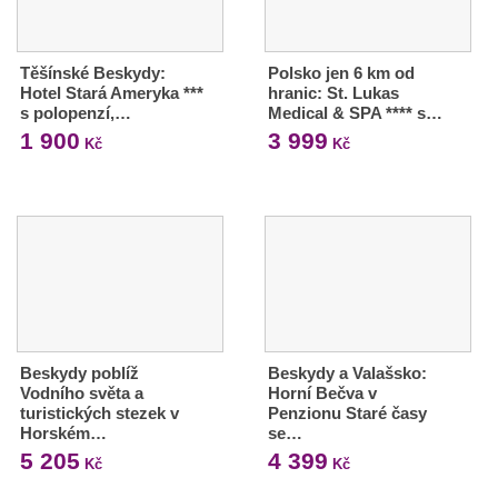
Těšínské Beskydy:
Polsko jen 6 km od
Hotel Stará Ameryka ***
hranic: St. Lukas
s polopenzí,…
Medical & SPA **** s…
1 900
3 999
Kč
Kč
Beskydy poblíž
Beskydy a Valašsko:
Vodního světa a
Horní Bečva v
turistických stezek v
Penzionu Staré časy
Horském…
se…
5 205
4 399
Kč
Kč