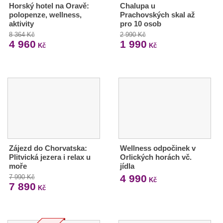
Horský hotel na Oravě:
Chalupa u
polopenze, wellness,
Prachovských skal až
aktivity
pro 10 osob
8 364 Kč
2 990 Kč
4 960
1 990
Kč
Kč
Zájezd do Chorvatska:
Wellness odpočinek v
Plitvická jezera i relax u
Orlických horách vč.
moře
jídla
4 990
7 990 Kč
Kč
7 890
Kč