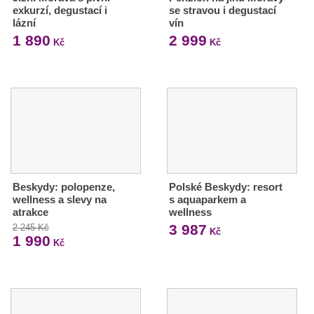
exkurzí, degustací i
se stravou i degustací
lázní
vín
1 890
2 999
Kč
Kč
Beskydy: polopenze,
Polské Beskydy: resort
wellness a slevy na
s aquaparkem a
atrakce
wellness
3 987
2 245 Kč
Kč
1 990
Kč