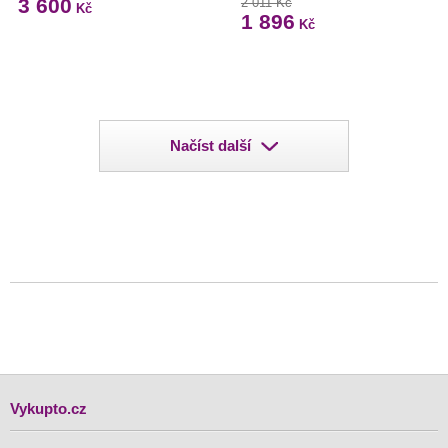
3 600
2 011 Kč
Kč
1 896
Kč
Načíst další
Vykupto.cz