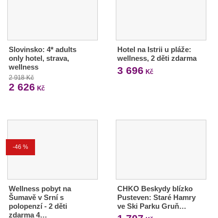
Slovinsko: 4* adults
Hotel na Istrii u pláže:
only hotel, strava,
wellness, 2 děti zdarma
wellness
3 696
Kč
2 918 Kč
2 626
Kč
-46 %
Wellness pobyt na
CHKO Beskydy blízko
Šumavě v Srní s
Pusteven: Staré Hamry
polopenzí - 2 děti
ve Ski Parku Gruň…
zdarma 4…