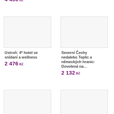
Kč
Ustroň: 4* hotel se
Severní Čechy
snídaní a wellness
nedaleko Teplic a
německých hranic:
2 476
Kč
Dovolená na…
2 132
Kč