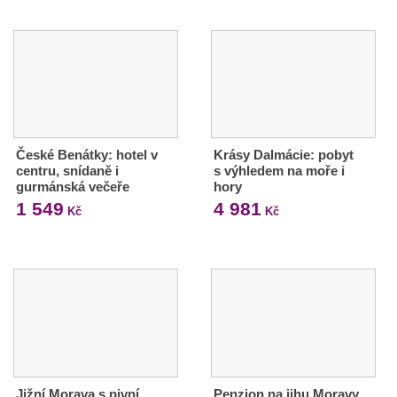
České Benátky: hotel v
Krásy Dalmácie: pobyt
centru, snídaně i
s výhledem na moře i
gurmánská večeře
hory
1 549
4 981
Kč
Kč
Jižní Morava s pivní
Penzion na jihu Moravy