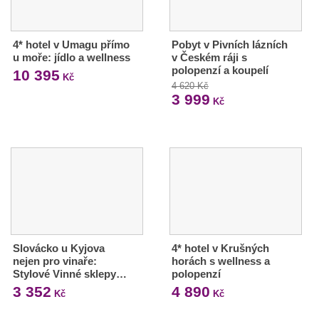
4* hotel v Umagu přímo
Pobyt v Pivních lázních
u moře: jídlo a wellness
v Českém ráji s
polopenzí a koupelí
10 395
Kč
4 620 Kč
3 999
Kč
Slovácko u Kyjova
4* hotel v Krušných
nejen pro vinaře:
horách s wellness a
Stylové Vinné sklepy…
polopenzí
3 352
4 890
Kč
Kč