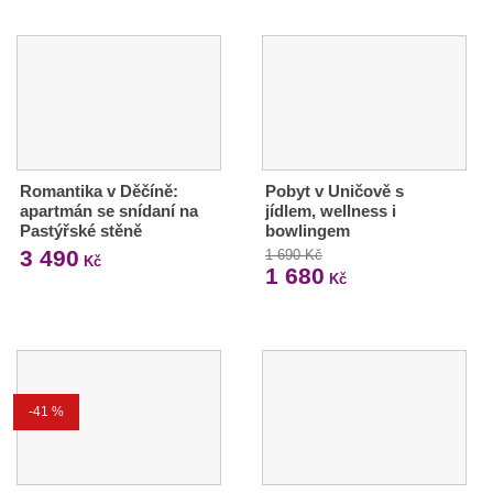
Romantika v Děčíně:
Pobyt v Uničově s
apartmán se snídaní na
jídlem, wellness i
Pastýřské stěně
bowlingem
3 490
1 690 Kč
Kč
1 680
Kč
-41 %