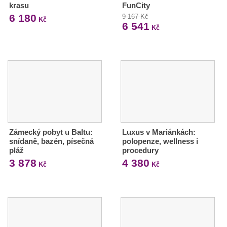
krasu
FunCity
6 180
9 167 Kč
Kč
6 541
Kč
Zámecký pobyt u Baltu:
Luxus v Mariánkách:
snídaně, bazén, písečná
polopenze, wellness i
pláž
procedury
3 878
4 380
Kč
Kč