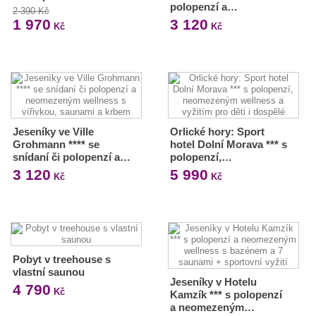
polopenzí a…
2 390 Kč
1 970
3 120
Kč
Kč
Jeseníky ve Ville
Orlické hory: Sport
Grohmann **** se
hotel Dolní Morava *** s
snídaní či polopenzí a…
polopenzí,…
3 120
5 990
Kč
Kč
Pobyt v treehouse s
vlastní saunou
Jeseníky v Hotelu
4 790
Kč
Kamzík *** s polopenzí
a neomezeným…