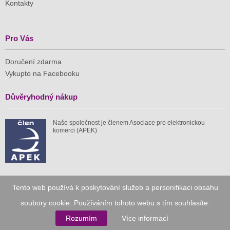
Kontakty
Pro Vás
Doručení zdarma
Vykupto na Facebooku
Důvěryhodný nákup
Naše společnost je členem Asociace pro elektronickou
komerci (APEK)
Již od roku 2010
Tento web používá k poskytování služeb a personifikaci obsahu
soubory cookie. Používáním tohoto webu s tím souhlasíte.
59 tis.
1 511 mil.
Rozumím
Více informací
spuštěných nabídek
ušetřeno nákupy