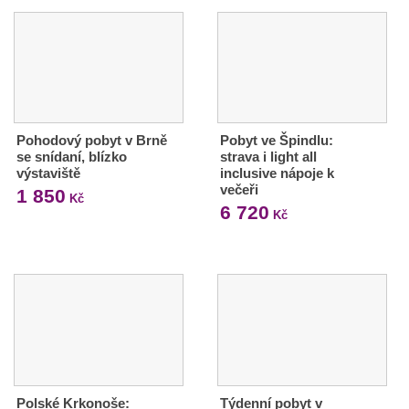
Pohodový pobyt v Brně
Pobyt ve Špindlu:
se snídaní, blízko
strava i light all
výstaviště
inclusive nápoje k
večeři
1 850
Kč
6 720
Kč
Polské Krkonoše:
Týdenní pobyt v