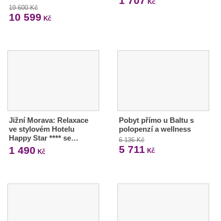
1 707
Kč
19 600 Kč
10 599
Kč
Jižní Morava: Relaxace
Pobyt přímo u Baltu s
ve stylovém Hotelu
polopenzí a wellness
Happy Star **** se…
6 136 Kč
5 711
1 490
Kč
Kč