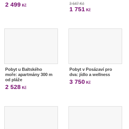
2 499
3 647 Kč
Kč
1 751
Kč
Pobyt u Baltského
Pobyt v Posázaví pro
moře: apartmány 300 m
dva: jídlo a wellness
od pláže
3 750
Kč
2 528
Kč