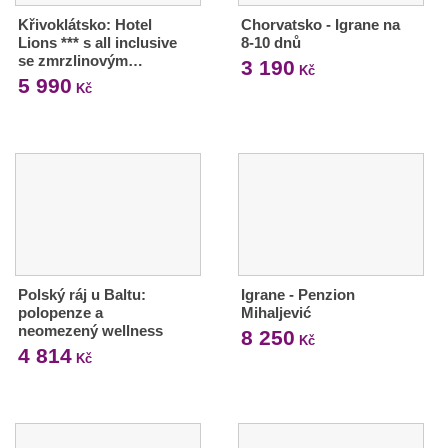
Křivoklátsko: Hotel
Chorvatsko - Igrane na
Lions *** s all inclusive
8-10 dnů
se zmrzlinovým…
3 190
Kč
5 990
Kč
Polský ráj u Baltu:
Igrane - Penzion
polopenze a
Mihaljević
neomezený wellness
8 250
Kč
4 814
Kč