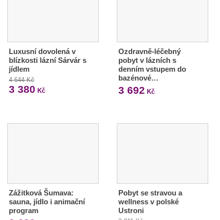
Luxusní dovolená v
Ozdravně-léčebný
blízkosti lázní Sárvár s
pobyt v lázních s
jídlem
denním vstupem do
bazénové…
4 644 Kč
3 380
3 692
Kč
Kč
Zážitková Šumava:
Pobyt se stravou a
sauna, jídlo i animační
wellness v polské
program
Ustroni