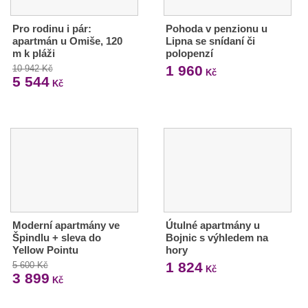
Pro rodinu i pár:
Pohoda v penzionu u
apartmán u Omiše, 120
Lipna se snídaní či
m k pláži
polopenzí
1 960
10 942 Kč
Kč
5 544
Kč
Moderní apartmány ve
Útulné apartmány u
Špindlu + sleva do
Bojnic s výhledem na
Yellow Pointu
hory
1 824
5 600 Kč
Kč
3 899
Kč