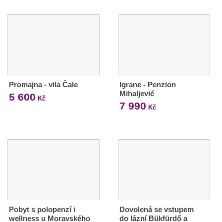
Promajna - vila Čale
Igrane - Penzion
Mihaljević
5 600
Kč
7 990
Kč
Pobyt s polopenzí i
Dovolená se vstupem
wellness u Moravského
do lázní Bükfürdő a