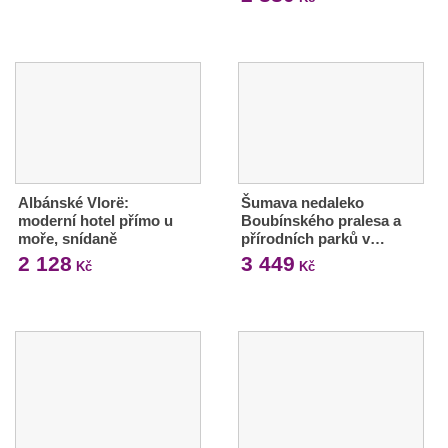
Albánské Vlorë:
Šumava nedaleko
moderní hotel přímo u
Boubínského pralesa a
moře, snídaně
přírodních parků v…
2 128
3 449
Kč
Kč