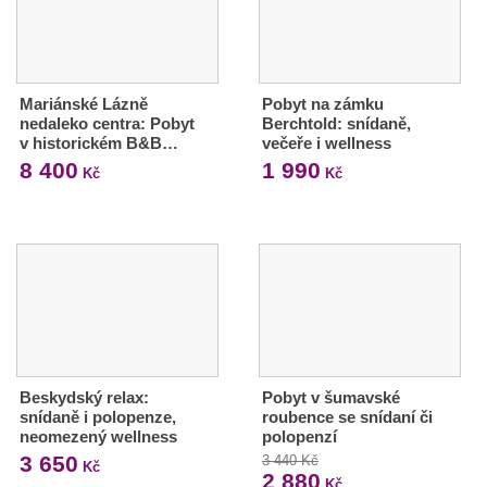
Mariánské Lázně
Pobyt na zámku
nedaleko centra: Pobyt
Berchtold: snídaně,
v historickém B&B…
večeře i wellness
8 400
1 990
Kč
Kč
Beskydský relax:
Pobyt v šumavské
snídaně i polopenze,
roubence se snídaní či
neomezený wellness
polopenzí
3 650
3 440 Kč
Kč
2 880
Kč