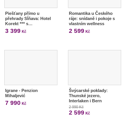
Piešťany přímo u
Romantika u Českého
přehrady Sĺňava: Hotel
ráje: snídaně i pokoje s
Korekt *** s…
vlastním wellness
3 399
2 599
Kč
Kč
Igrane - Penzion
Švýcarské poklady:
Mihaljević
Thunské jezero,
Interlaken i Bern
7 990
Kč
2 990 Kč
2 599
Kč