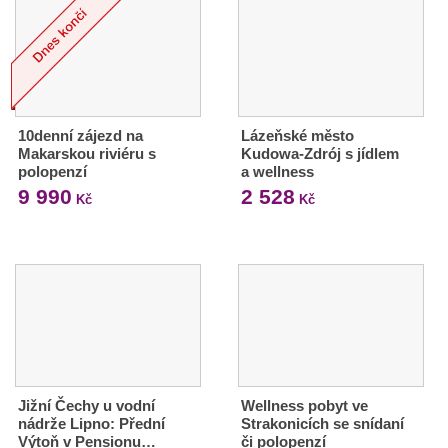
10denní zájezd na
Lázeňské město
Makarskou riviéru s
Kudowa-Zdrój s jídlem
polopenzí
a wellness
9 990
2 528
Kč
Kč
Jižní Čechy u vodní
Wellness pobyt ve
nádrže Lipno: Přední
Strakonicích se snídaní
Výtoň v Pensionu…
či polopenzí