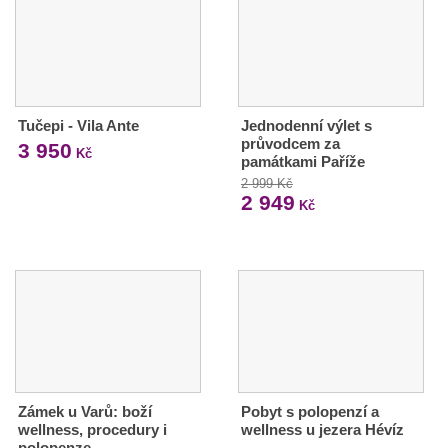
Tučepi - Vila Ante
Jednodenní výlet s
průvodcem za
3 950
Kč
památkami Paříže
2 999 Kč
2 949
Kč
Zámek u Varů: boží
Pobyt s polopenzí a
wellness, procedury i
wellness u jezera Hévíz
polopenze