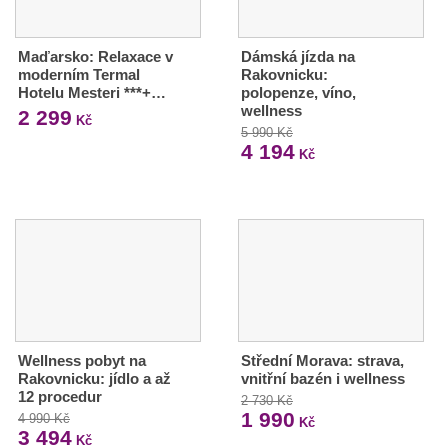
Maďarsko: Relaxace v
Dámská jízda na
moderním Termal
Rakovnicku:
Hotelu Mesteri ***+…
polopenze, víno,
wellness
2 299
Kč
5 990 Kč
4 194
Kč
Wellness pobyt na
Střední Morava: strava,
Rakovnicku: jídlo a až
vnitřní bazén i wellness
12 procedur
2 730 Kč
1 990
4 990 Kč
Kč
3 494
Kč