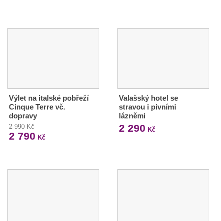
Výlet na italské pobřeží
Valašský hotel se
Cinque Terre vč.
stravou i pivními
dopravy
lázněmi
2 290
2 990 Kč
Kč
2 790
Kč