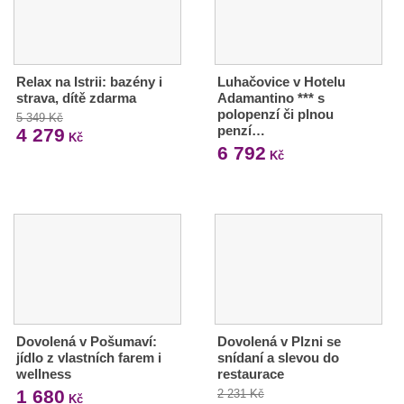
Relax na Istrii: bazény i
Luhačovice v Hotelu
strava, dítě zdarma
Adamantino *** s
polopenzí či plnou
5 349 Kč
penzí…
4 279
Kč
6 792
Kč
Dovolená v Pošumaví:
Dovolená v Plzni se
jídlo z vlastních farem i
snídaní a slevou do
wellness
restaurace
1 680
2 231 Kč
Kč