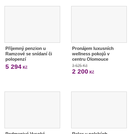
Příjemný penzion u
Pronájem luxusních
Ramzové se snídaní či
wellness pokojů v
polopenzí
centru Olomouce
5 294
3 625 Kč
Kč
2 200
Kč
Podmanivé Vysoké
Relax v polských