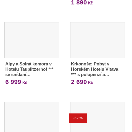
1 890
Kč
Alpy a Solná komora v
Krkonoše: Pobyt v
Hotelu Tauplitzerhof ***
Horském Hotelu Vltava
se snídaní…
*** s polopenzí a…
6 999
2 690
Kč
Kč
-52 %