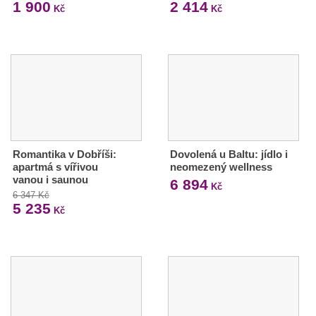
1 900
2 414
Kč
Kč
Romantika v Dobříši:
Dovolená u Baltu: jídlo i
apartmá s vířivou
neomezený wellness
vanou i saunou
6 894
Kč
6 347 Kč
5 235
Kč