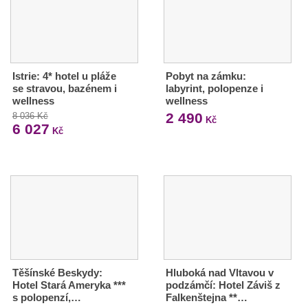
Istrie: 4* hotel u pláže
Pobyt na zámku:
se stravou, bazénem i
labyrint, polopenze i
wellness
wellness
2 490
8 036 Kč
Kč
6 027
Kč
Těšínské Beskydy:
Hluboká nad Vltavou v
Hotel Stará Ameryka ***
podzámčí: Hotel Záviš z
s polopenzí,…
Falkenštejna **…