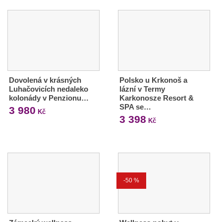
Dovolená v krásných
Polsko u Krkonoš a
Luhačovicích nedaleko
lázní v Termy
kolonády v Penzionu…
Karkonosze Resort &
SPA se…
3 980
Kč
3 398
Kč
-50 %