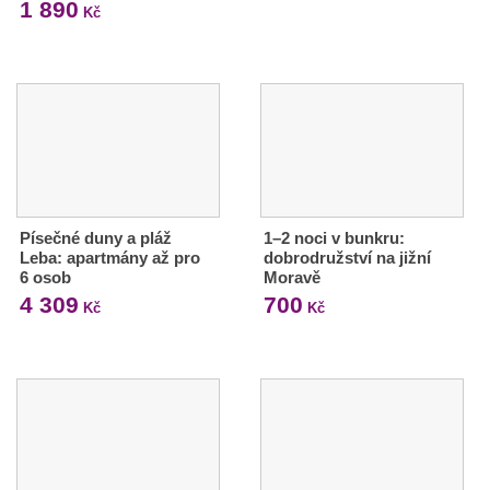
1 890
Kč
Písečné duny a pláž
1–2 noci v bunkru:
Leba: apartmány až pro
dobrodružství na jižní
6 osob
Moravě
4 309
700
Kč
Kč