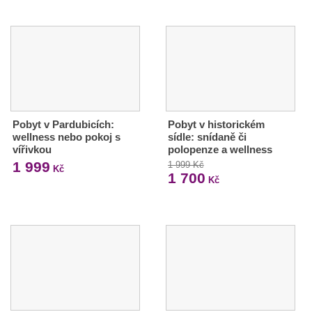
Pobyt v Pardubicích:
Pobyt v historickém
wellness nebo pokoj s
sídle: snídaně či
vířivkou
polopenze a wellness
1 999
1 999 Kč
Kč
1 700
Kč