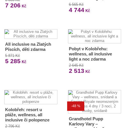
7 206
6 565 Kč
Kč
4 744
Kč
All inclusive na Zlatých
Pobyt v Kolobřehu:
Píscích, děti zdarma
wellness, all inclusive
5 871 Kč
light a noc zdarma
5 285
Kč
2 645 Kč
2 513
Kč
-48 %
Kolobřeh: resort u
pláže, wellness, all
Grandhotel Pupp
inclusive či polopenze
Karlovy Vary –
2 796 Kč