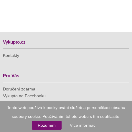
Vykupto.cz
Kontakty
Pro Vás
Doručení zdarma
Vykupto na Facebooku
Tento web používá k poskytování služeb a personifikaci obsahu
Důvěryhodný nákup
soubory cookie. Používáním tohoto webu s tím souhlasíte.
Naše společnost je členem Asociace pro elektronickou
Rozumím
Více informací
komerci (APEK)