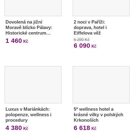
Dovolená na jižní
2 noci v Paříži:
Moravě blízko Pálavy:
doprava, hotel i
Historické centrum…
Eiffelova věž
1 460
6 290 Kč
Kč
6 090
Kč
Luxus v Mariánkách:
5* wellness hotel a
polopenze, wellness i
krásné vilky v polských
procedury
Krkonoších
4 380
6 618
Kč
Kč