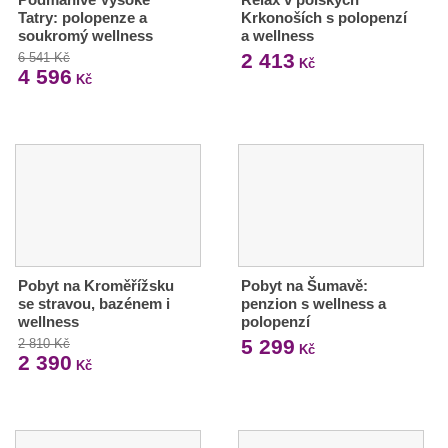
Tatry: polopenze a
Krkonoších s polopenzí
soukromý wellness
a wellness
2 413
6 541 Kč
Kč
4 596
Kč
Pobyt na Kroměřížsku
Pobyt na Šumavě:
se stravou, bazénem i
penzion s wellness a
wellness
polopenzí
5 299
2 810 Kč
Kč
2 390
Kč