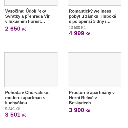
Vysočina: Údolí řeky
Romantický wellness
Svratky a přehrada Vír
pobyt u zámku Hluboká
v luxusním Forest…
s polopenzí 3 dny /…
2 650
10 500 Kč
Kč
4 999
Kč
Pohoda v Chorvatsku:
Prostorné apartmány v
moderní apartmán s
Horní Bečvě v
kuchyňkou
Beskydech
3 990
5 349 Kč
Kč
3 501
Kč