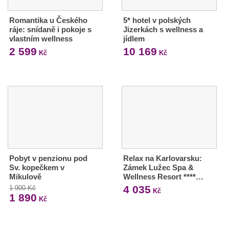
Romantika u Českého
5* hotel v polských
ráje: snídaně i pokoje s
Jizerkách s wellness a
vlastním wellness
jídlem
2 599
10 169
Kč
Kč
Pobyt v penzionu pod
Relax na Karlovarsku:
Sv. kopečkem v
Zámek Lužec Spa &
Mikulově
Wellness Resort ****…
4 035
1 900 Kč
Kč
1 890
Kč