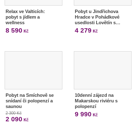
Relax ve Valticích:
Pobyt u Jindřichova
pobyt s jídlem a
Hradce v Pohádkové
wellness
usedlosti Lovětín s…
8 590
4 279
Kč
Kč
Pobyt na Smíchově se
10denní zájezd na
snídaní či polopenzí a
Makarskou riviéru s
saunou
polopenzí
9 990
2 300 Kč
Kč
2 090
Kč