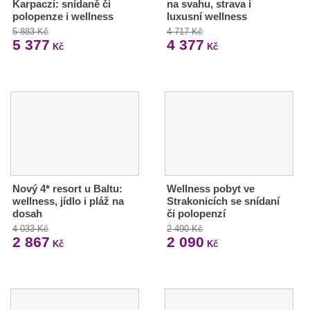
Karpaczi: snídaně či
na svahu, strava i
polopenze i wellness
luxusní wellness
5 883 Kč
4 717 Kč
5 377
4 377
Kč
Kč
Nový 4* resort u Baltu:
Wellness pobyt ve
wellness, jídlo i pláž na
Strakonicích se snídaní
dosah
či polopenzí
4 033 Kč
2 490 Kč
2 867
2 090
Kč
Kč