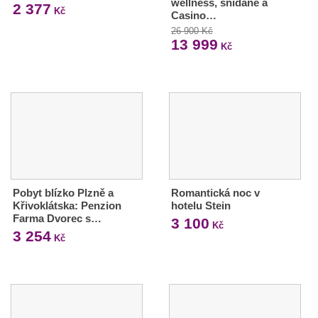
wellness, snídaně a
2 377
Kč
Casino…
26 900 Kč
13 999
Kč
Pobyt blízko Plzně a
Romantická noc v
Křivoklátska: Penzion
hotelu Stein
Farma Dvorec s…
3 100
Kč
3 254
Kč