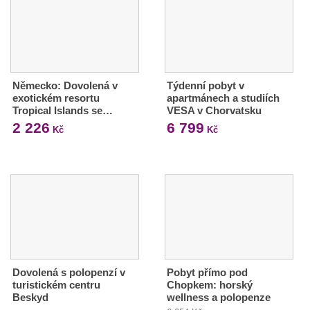
Německo: Dovolená v
Týdenní pobyt v
exotickém resortu
apartmánech a studiích
Tropical Islands se…
VESA v Chorvatsku
2 226
6 799
Kč
Kč
Dovolená s polopenzí v
Pobyt přímo pod
turistickém centru
Chopkem: horský
Beskyd
wellness a polopenze