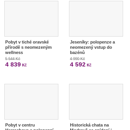
Pobyt v tiché oravské
Jeseníky: polopenze a
přírodě s neomezeným
neomezený vstup do
wellness
bazénů
5 544 Kč
4 990 Kč
4 839
4 592
Kč
Kč
Pobyt v centru
Historická chata na