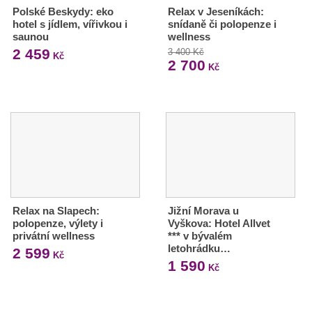
Polské Beskydy: eko
Relax v Jeseníkách:
hotel s jídlem, vířivkou i
snídaně či polopenze i
saunou
wellness
2 459
3 400 Kč
Kč
2 700
Kč
Relax na Slapech:
Jižní Morava u
polopenze, výlety i
Vyškova: Hotel Allvet
privátní wellness
*** v bývalém
letohrádku…
2 599
Kč
1 590
Kč