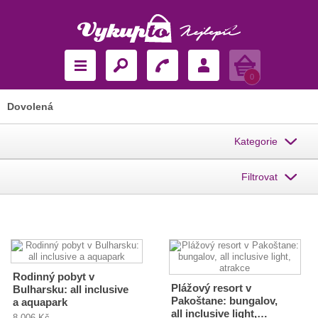
Košík
0
Dovolená
Kategorie
Filtrovat
Rodinný pobyt v
Plážový resort v
Bulharsku: all inclusive
Pakoštane: bungalov,
a aquapark
all inclusive light,…
8 006 Kč