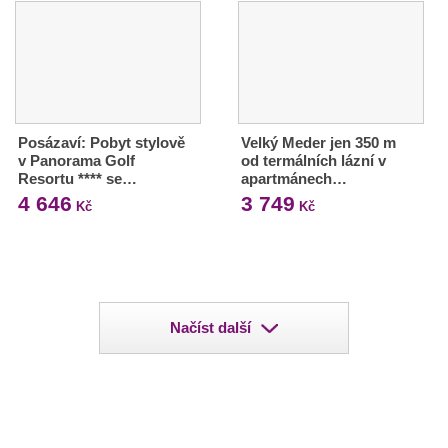
Posázaví: Pobyt stylově
Velký Meder jen 350 m
v Panorama Golf
od termálních lázní v
Resortu **** se…
apartmánech…
4 646
3 749
Kč
Kč
Načíst další