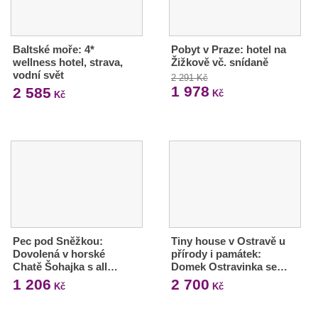
Baltské moře: 4*
Pobyt v Praze: hotel na
wellness hotel, strava,
Žižkově vč. snídaně
vodní svět
2 291 Kč
1 978
2 585
Kč
Kč
Pec pod Sněžkou:
Tiny house v Ostravě u
Dovolená v horské
přírody i památek:
Chatě Šohajka s all…
Domek Ostravinka se…
1 206
2 700
Kč
Kč