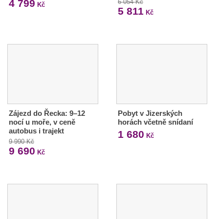
4 799
6 054 Kč
Kč
5 811
Kč
Zájezd do Řecka: 9–12
Pobyt v Jizerských
nocí u moře, v ceně
horách včetně snídaní
autobus i trajekt
1 680
Kč
9 990 Kč
9 690
Kč