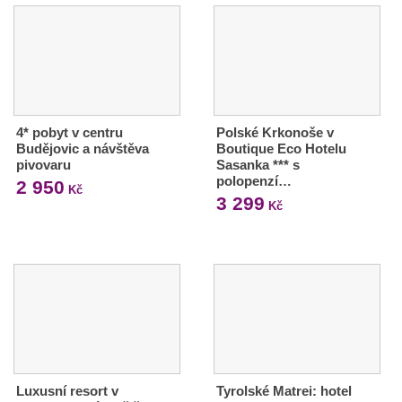
4* pobyt v centru
Polské Krkonoše v
Budějovic a návštěva
Boutique Eco Hotelu
pivovaru
Sasanka *** s
polopenzí…
2 950
Kč
3 299
Kč
Luxusní resort v
Tyrolské Matrei: hotel