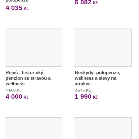
5 082
Kč
4 035
Kč
Rejvíz: historický
Beskydy: polopenze,
penzion se stravou a
wellness a slevy na
wellness
atrakce
4 600 Kč
2 245 Kč
4 000
1 990
Kč
Kč