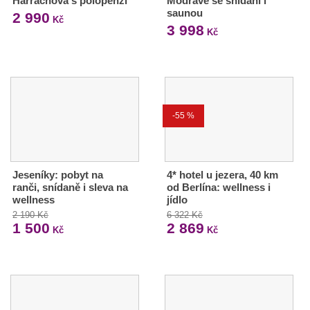
Harrachova s polopenzí
Modravě se snídaní i
saunou
2 990
Kč
3 998
Kč
-55 %
Jeseníky: pobyt na
4* hotel u jezera, 40 km
ranči, snídaně i sleva na
od Berlína: wellness i
wellness
jídlo
2 190 Kč
6 322 Kč
1 500
2 869
Kč
Kč