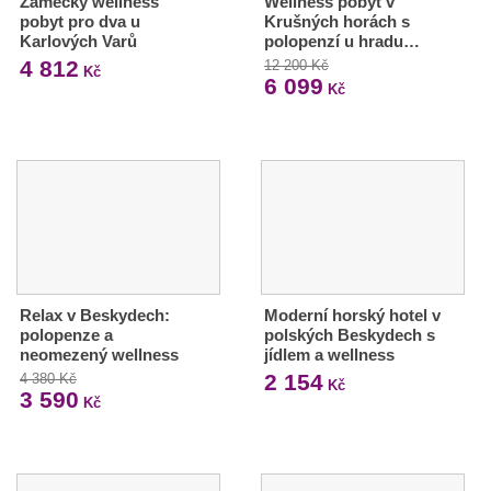
Zámecký wellness
Wellness pobyt v
pobyt pro dva u
Krušných horách s
Karlových Varů
polopenzí u hradu…
4 812
12 200 Kč
Kč
6 099
Kč
Relax v Beskydech:
Moderní horský hotel v
polopenze a
polských Beskydech s
neomezený wellness
jídlem a wellness
2 154
4 380 Kč
Kč
3 590
Kč