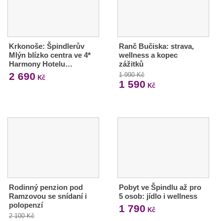
Krkonoše: Špindlerův
Ranč Bučiska: strava,
Mlýn blízko centra ve 4*
wellness a kopec
Harmony Hotelu…
zážitků
2 690
1 990 Kč
Kč
1 590
Kč
Rodinný penzion pod
Pobyt ve Špindlu až pro
Ramzovou se snídaní i
5 osob: jídlo i wellness
polopenzí
1 790
Kč
2 100 Kč