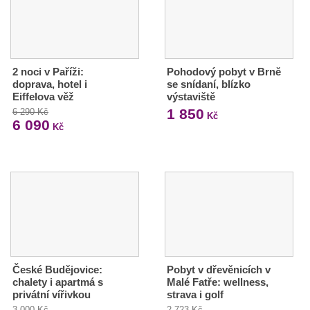
2 noci v Paříži:
Pohodový pobyt v Brně
doprava, hotel i
se snídaní, blízko
Eiffelova věž
výstaviště
1 850
6 290 Kč
Kč
6 090
Kč
České Budějovice:
Pobyt v dřevěnicích v
chalety i apartmá s
Malé Fatře: wellness,
privátní vířivkou
strava i golf
3 000 Kč
2 723 Kč