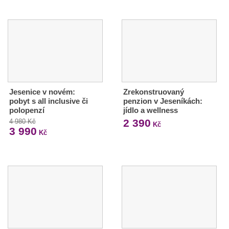
Jesenice v novém:
Zrekonstruovaný
pobyt s all inclusive či
penzion v Jeseníkách:
polopenzí
jídlo a wellness
2 390
4 980 Kč
Kč
3 990
Kč