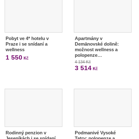
Pobyt ve 4* hotelu v
Apartmány v
Praze i se snídaní a
Demänovské dolině:
wellness
možnost wellness a
polopenze…
1 550
Kč
4 134 Kč
3 514
Kč
Rodinný penzion v
Podmanivé Vysoké
Jeseníkách i se snídaní
Tatry: polopenze a