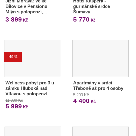
Jižní Morava: Velké
Hotel Kašperk -
Bílovice v Pensionu
gurmánské srdce
Mlýn s polopenzí,…
Šumavy
3 899
5 770
Kč
Kč
-49 %
Wellness pobyt pro 3 u
Apartmány v srdci
zámku Hluboká nad
Třeboně až pro 4 osoby
Vltavou s polopenzí…
5 200 Kč
4 400
11 800 Kč
Kč
5 999
Kč