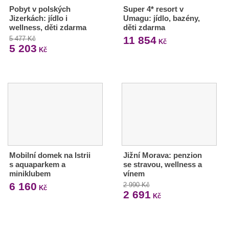
Pobyt v polských
Super 4* resort v
Jizerkách: jídlo i
Umagu: jídlo, bazény,
wellness, děti zdarma
děti zdarma
11 854
5 477 Kč
Kč
5 203
Kč
Mobilní domek na Istrii
Jižní Morava: penzion
s aquaparkem a
se stravou, wellness a
miniklubem
vínem
6 160
2 990 Kč
Kč
2 691
Kč