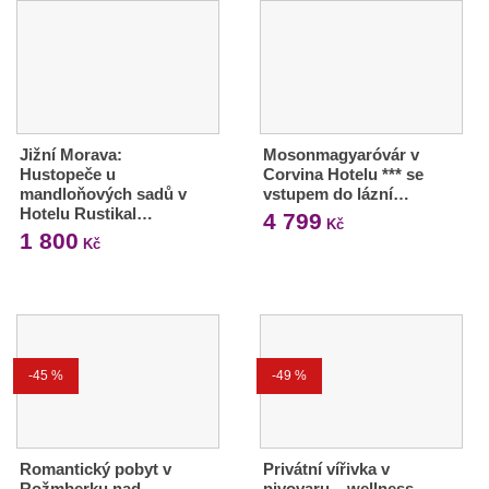
Jižní Morava:
Mosonmagyaróvár v
Hustopeče u
Corvina Hotelu *** se
mandloňových sadů v
vstupem do lázní…
Hotelu Rustikal…
4 799
Kč
1 800
Kč
-45 %
-49 %
Romantický pobyt v
Privátní vířivka v
Rožmberku nad
pivovaru – wellness