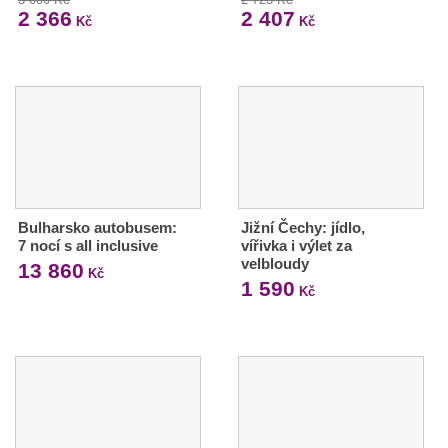
2 366
2 407
Kč
Kč
Bulharsko autobusem:
Jižní Čechy: jídlo,
7 nocí s all inclusive
vířivka i výlet za
velbloudy
13 860
Kč
1 590
Kč