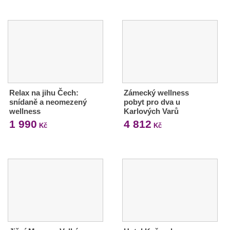
Relax na jihu Čech:
Zámecký wellness
snídaně a neomezený
pobyt pro dva u
wellness
Karlových Varů
1 990
4 812
Kč
Kč