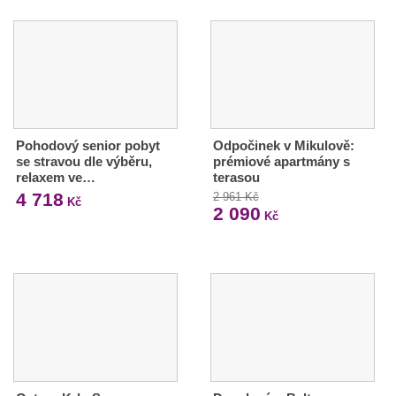
Pohodový senior pobyt
Odpočinek v Mikulově:
se stravou dle výběru,
prémiové apartmány s
relaxem ve…
terasou
4 718
2 961 Kč
Kč
2 090
Kč