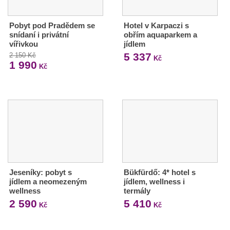
Pobyt pod Pradědem se
Hotel v Karpaczi s
snídaní i privátní
obřím aquaparkem a
vířivkou
jídlem
5 337
2 150 Kč
Kč
1 990
Kč
Jeseníky: pobyt s
Bükfürdő: 4* hotel s
jídlem a neomezeným
jídlem, wellness i
wellness
termály
2 590
5 410
Kč
Kč