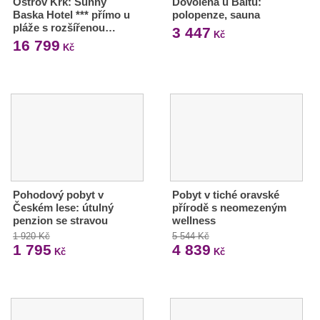
Ostrov Krk: Sunny
Dovolená u Baltu:
Baska Hotel *** přímo u
polopenze, sauna
pláže s rozšířenou…
3 447
Kč
16 799
Kč
Pohodový pobyt v
Pobyt v tiché oravské
Českém lese: útulný
přírodě s neomezeným
penzion se stravou
wellness
1 920 Kč
5 544 Kč
1 795
4 839
Kč
Kč