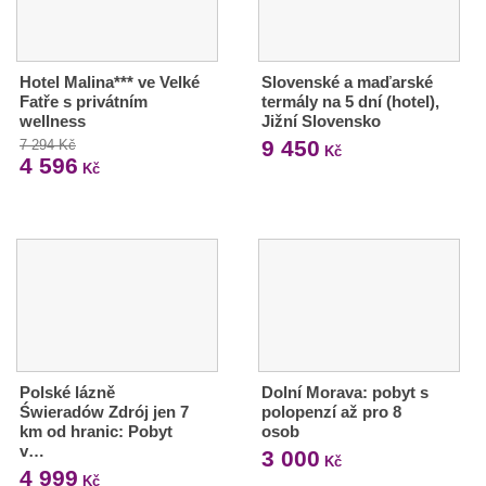
Hotel Malina*** ve Velké
Slovenské a maďarské
Fatře s privátním
termály na 5 dní (hotel),
wellness
Jižní Slovensko
9 450
7 294 Kč
Kč
4 596
Kč
Polské lázně
Dolní Morava: pobyt s
Świeradów Zdrój jen 7
polopenzí až pro 8
km od hranic: Pobyt
osob
v…
3 000
Kč
4 999
Kč