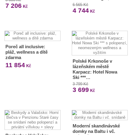
7 206
6 565 Kč
Kč
4 744
Kč
Poreč all inclusive:
pláž, wellness a dítě
zdarma
Polské Krkonoše v
11 854
Kč
lázeňském městě
Karpacz: Hotel Nowa
Ski ***…
3 799 Kč
3 699
Kč
Moderní skandinávské
domky na Baltu i vč.