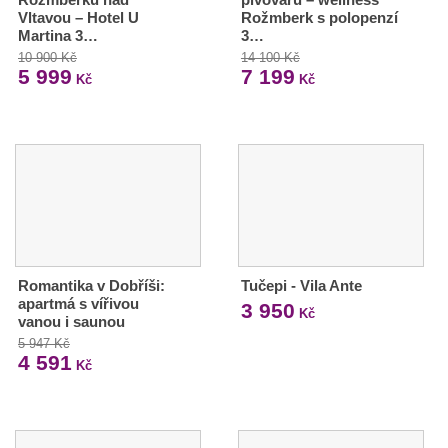
Vltavou – Hotel U
Rožmberk s polopenzí
Martina 3…
3…
10 900 Kč
14 100 Kč
5 999
7 199
Kč
Kč
Romantika v Dobříši:
Tučepi - Vila Ante
apartmá s vířivou
3 950
Kč
vanou i saunou
5 947 Kč
4 591
Kč