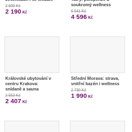
soukromý wellness
2 600 Kč
2 190
6 541 Kč
Kč
4 596
Kč
Královské ubytování v
Střední Morava: strava,
centru Krakova:
vnitřní bazén i wellness
snídaně a sauna
2 730 Kč
1 990
2 553 Kč
Kč
2 407
Kč