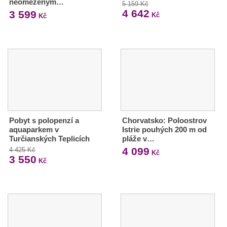
neomezeným…
5 159 Kč
4 642
3 599
Kč
Kč
Pobyt s polopenzí a
Chorvatsko: Poloostrov
aquaparkem v
Istrie pouhých 200 m od
Turčianských Teplicích
pláže v…
4 099
4 425 Kč
Kč
3 550
Kč