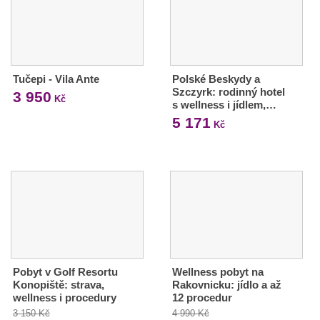
Tučepi - Vila Ante
Polské Beskydy a
Szczyrk: rodinný hotel
3 950
Kč
s wellness i jídlem,…
5 171
Kč
Pobyt v Golf Resortu
Wellness pobyt na
Konopiště: strava,
Rakovnicku: jídlo a až
wellness i procedury
12 procedur
3 150 Kč
4 990 Kč