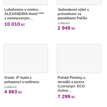
Luhačovice v centru:
Jednodenní výlet s
ALEXANDRIA Hotel ****
průvodcem za
s neomezeným…
památkami Paříže
10 010
2 999 Kč
Kč
2 949
Kč
Osiek: 4* hotel s
Polské Pieniny u
polopenzí a wellness
termálů a jezera
Czorsztyn: ECO
6 808 Kč
Active…
4 863
Kč
7 299
Kč