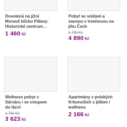
Dovolená na jižní
Pobyt se snídaní a
Moravě blízko Pálavy:
saunou v treehousu na
Historické centrum…
jihu Čech
1 460
5 700 Kč
Kč
4 890
Kč
Wellness pobyt v
Apartmány v polských
Sárváru i se vstupem
Krkonoších s jídlem i
do lázní
wellness
2 166
4 790 Kč
Kč
3 623
Kč