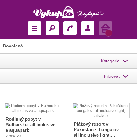
Košík
0
Dovolená
Kategorie
Filtrovat
Rodinný pobyt v
Plážový resort v
Bulharsku: all inclusive
Pakoštane: bungalov,
a aquapark
all inclusive light,…
8 006 Kč