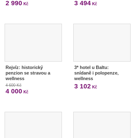
2 990
3 494
Kč
Kč
Rejvíz: historický
3* hotel u Baltu:
penzion se stravou a
snídaně i polopenze,
wellness
wellness
3 102
4 600 Kč
Kč
4 000
Kč