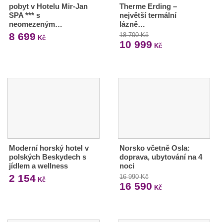
pobyt v Hotelu Mir-Jan
Therme Erding –
SPA *** s
největší termální
neomezeným…
lázně…
8 699
18 700 Kč
Kč
10 999
Kč
Moderní horský hotel v
Norsko včetně Osla:
polských Beskydech s
doprava, ubytování na 4
jídlem a wellness
noci
2 154
16 990 Kč
Kč
16 590
Kč