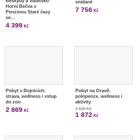
Beskydy a Valašsko:
snídaně
Horní Bečva v
7 756
Kč
Penzionu Staré časy
se…
4 399
Kč
Pobyt v Bojnicích:
Pobyt na Oravě:
strava, wellness i vstup
polopenze, wellness i
do zoo
aktivity
2 869
2 626 Kč
Kč
1 872
Kč