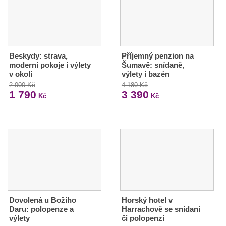
Beskydy: strava,
Příjemný penzion na
moderní pokoje i výlety
Šumavě: snídaně,
v okolí
výlety i bazén
2 000 Kč
4 180 Kč
1 790
3 390
Kč
Kč
Dovolená u Božího
Horský hotel v
Daru: polopenze a
Harrachově se snídaní
výlety
či polopenzí