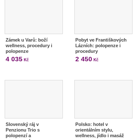
Zámek u Varů: boží
Pobyt ve Františkových
wellness, procedury i
Lázních: polopenze i
polopenze
procedury
4 035
2 450
Kč
Kč
Slovenský ráj v
Polsko: hotel v
Penzionu Trio s
orientálním stylu,
polopenzí a
wellness, jídlo i masáž