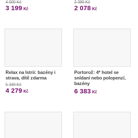
4 000 Kč
3 380 Kč
3 199
2 078
Kč
Kč
Relax na Istrii: bazény i
Portorož: 4* hotel se
strava, dítě zdarma
snídaní nebo polopenzí,
bazény
5 349 Kč
4 279
6 383
Kč
Kč