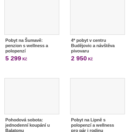
Pobyt na Šumavě:
4* pobyt v centru
penzion s wellness a
Budějovic a návštěva
polopenzí
pivovaru
5 299
2 950
Kč
Kč
Pohodová sobota:
Pobyt na Lipně s
jednodenní koupání u
polopenzí a wellness
Balatonu
pro pár i rodinu