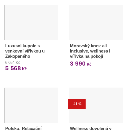
Luxusní kupole s
Moravský kras: all
venkovní vířivkou u
inclusive, wellness i
Zakopaného
vířivka na pokoji
3 990
6 054 Kč
Kč
5 568
Kč
-41 %
Polsko: Relaxační
Wellness dovolená v