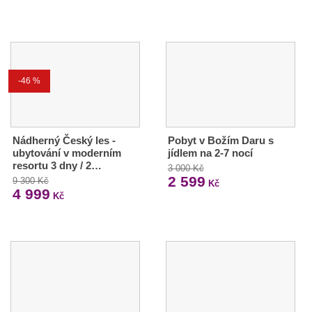
-46 %
Nádherný Český les -
Pobyt v Božím Daru s
ubytování v moderním
jídlem na 2-7 nocí
resortu 3 dny / 2…
3 000 Kč
2 599
9 300 Kč
Kč
4 999
Kč