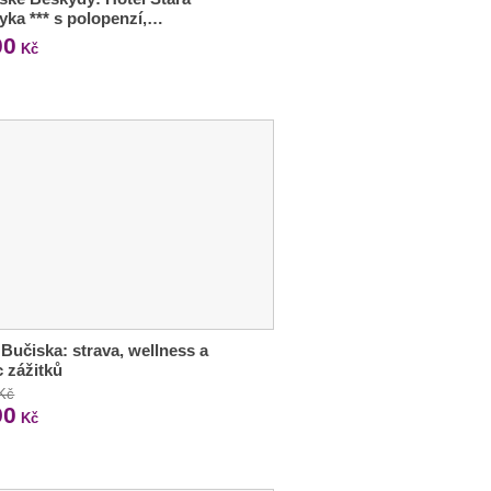
ka *** s polopenzí,…
00
Kč
Bučiska: strava, wellness a
 zážitků
 Kč
90
Kč