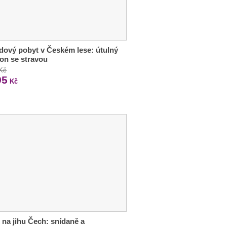
ový pobyt v Českém lese: útulný
on se stravou
 Kč
95
Kč
 na jihu Čech: snídaně a