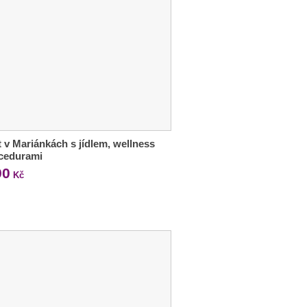
 v Mariánkách s jídlem, wellness
ocedurami
90
Kč