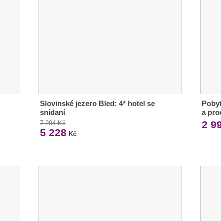
Slovinské jezero Bled: 4* hotel se
Pobyt
snídaní
a pr
2 9
7 294 Kč
5 228
Kč