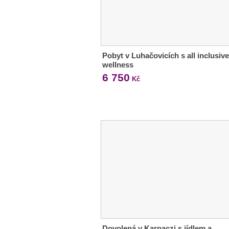
Pobyt v Luhačovicích s all inclusive
wellness
6 750
Kč
Dovolená v Karpaczi s jídlem a