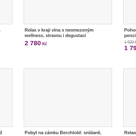
á
Relax v kraji vína s neomezeným
Pohod
wellness, stravou i degustací
penzi
2 780
1 920
Kč
1 7
až
Pobyt na zámku Berchtold: snídaně,
Relax