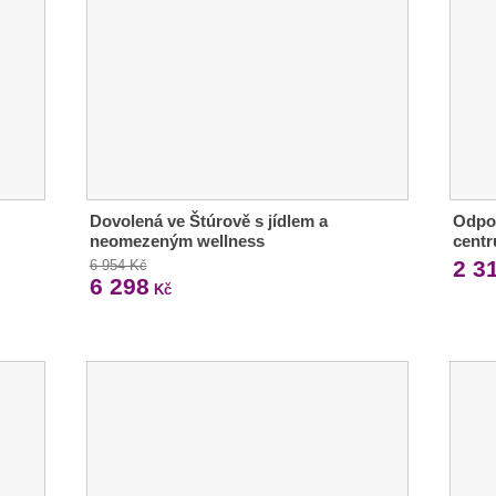
Dovolená ve Štúrově s jídlem a
Odpoč
neomezeným wellness
centr
2 3
6 954 Kč
6 298
Kč