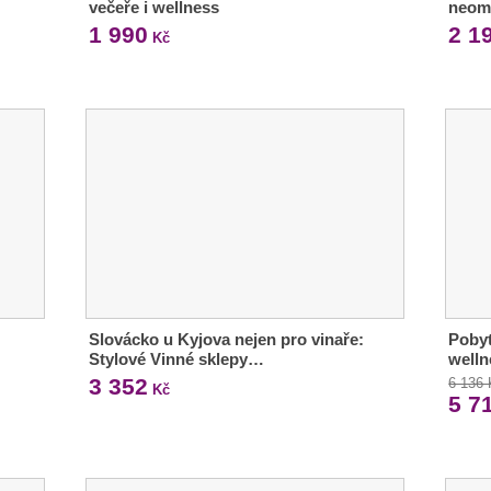
večeře i wellness
neom
1 990
2 1
Kč
Slovácko u Kyjova nejen pro vinaře:
Pobyt
Stylové Vinné sklepy…
welln
3 352
6 136
Kč
5 7