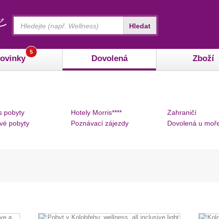
Vyhledávání
Hledat
5
ovinky
Dovolená
Zboží
s pobyty
Hotely Morris****
Zahraničí
vé pobyty
Poznávací zájezdy
Dovolená u moř