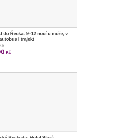
d do Řecka: 9–12 nocí u moře, v
autobus i trajekt
 Kč
90
Kč
ské Beskydy: Hotel Stará