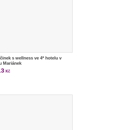
inek s wellness ve 4* hotelu v
u Mariánek
13
Kč