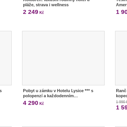
pláže, strava i wellness
Amery
2 249
1 9
Kč
s
Pobyt u zámku v Hotelu Lysice *** s
Ranč 
polopenzí a každodenním…
kopec
4 290
1 990
Kč
1 5