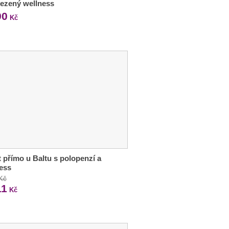
ezený wellness
90
Kč
 přímo u Baltu s polopenzí a
ess
 Kč
11
Kč