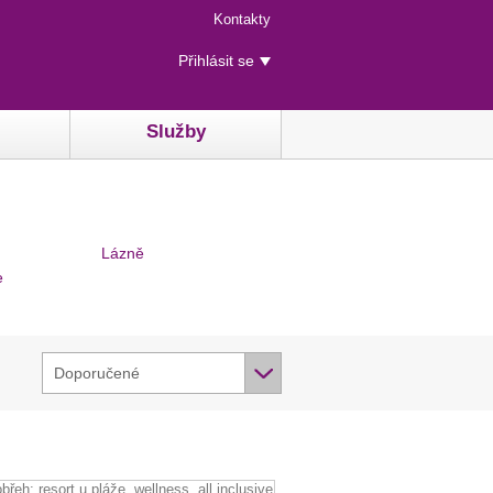
Menu
Kontakty
rychlého
Uživatelské
přístupu
Přihlásit se
menu
Služby
Lázně
e
Doporučené