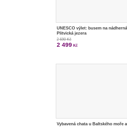
UNESCO výlet: busem na nádhern
Plitvická jezera
2 690 Kč
2 499
Kč
Vybavená chata u Baltského moře 