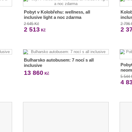
Pobyt v Kolobřehu: wellness, all
Kolob
inclusive light a noc zdarma
inclu
2 645 Kč
2 796
2 513
2 3
Kč
Bulharsko autobusem: 7 nocí s all
Pobyt
inclusive
neom
13 860
Kč
5 544
4 8