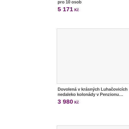
pro 10 osob
5 171
Kč
Dovolená v krásných Luhačovicích
nedaleko kolonády v Penzionu…
3 980
Kč