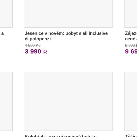
 a
Jesenice v novém: pobyt s all inclusive
Zájez
či polopenzí
ceně 
4 980 Kč
9 990
3 990
9 6
Kč
Kolobřeh: luxusní rodinný hotel u
Těšín