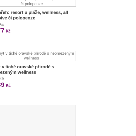
řeh: resort u pláže, wellness, all
sive či polopenze
 Kč
77
Kč
 v tiché oravské přírodě s
ezeným wellness
 Kč
39
Kč