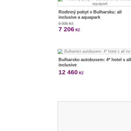
Rodinný pobyt v Bulharsku: all
inclusive a aquapark
8 006 Kč
7 206
Kč
Bulharsko autobusem: 4* hotel s all
inclusive
12 460
Kč