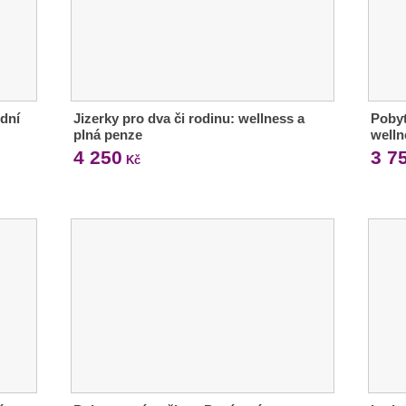
dní
Jizerky pro dva či rodinu: wellness a
Pobyt
plná penze
welln
4 250
3 7
Kč