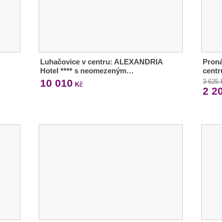
Luhačovice v centru: ALEXANDRIA
Proná
Hotel **** s neomezeným…
cent
10 010
3 625
Kč
2 2