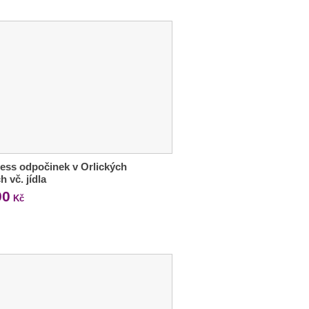
ess odpočinek v Orlických
h vč. jídla
90
Kč