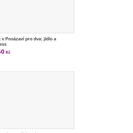
 v Posázaví pro dva: jídlo a
ess
50
Kč