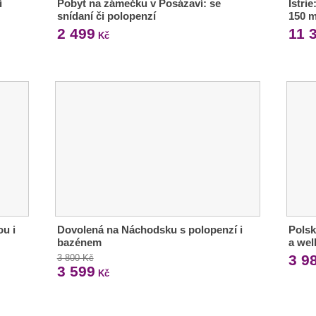
í
Pobyt na zámečku v Posázaví: se
Istri
snídaní či polopenzí
150 m
2 499
11 
Kč
ou i
Dovolená na Náchodsku s polopenzí i
Polsk
bazénem
a wel
3 9
3 800 Kč
3 599
Kč