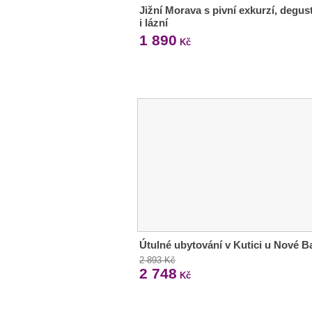
Jižní Morava s pivní exkurzí, degus
i lázní
1 890
Kč
Útulné ubytování v Kutici u Nové B
2 893 Kč
2 748
Kč