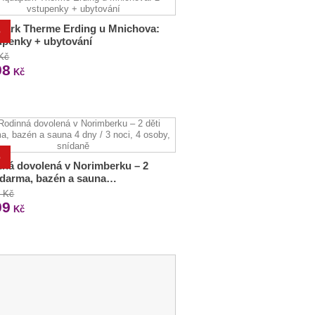
park Therme Erding u Mnichova:
%
upenky + ubytování
 Kč
98
Kč
%
ná dovolená v Norimberku – 2
zdarma, bazén a sauna…
0 Kč
99
Kč