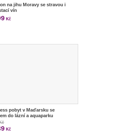
on na jihu Moravy se stravou i
tací vín
99
Kč
ess pobyt v Maďarsku se
em do lázní a aquaparku
 Kč
39
Kč