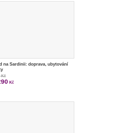
d na Sardinii: doprava, ubytování
ty
0 Kč
290
Kč