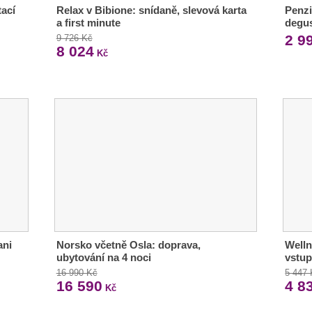
tací
Relax v Bibione: snídaně, slevová karta
Penzi
a first minute
degus
2 9
9 726 Kč
8 024
Kč
ani
Norsko včetně Osla: doprava,
Welln
ubytování na 4 noci
vstup
16 990 Kč
5 447
16 590
4 8
Kč