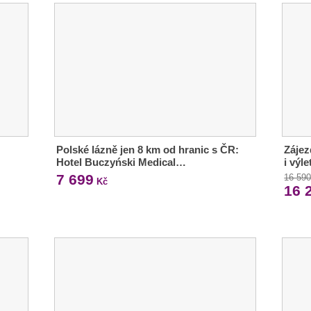
Polské lázně jen 8 km od hranic s ČR:
Zájez
Hotel Buczyński Medical…
i výle
7 699
16 59
Kč
16 