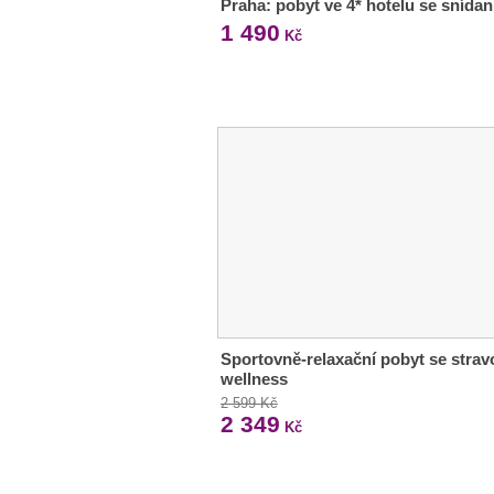
Praha: pobyt ve 4* hotelu se snídan
1 490
Kč
Sportovně-relaxační pobyt se strav
wellness
2 599 Kč
2 349
Kč