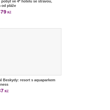
e: pobyt ve 4* hotelu se stravou,
 od pláže
379
Kč
é Beskydy: resort s aquaparkem
lness
87
Kč