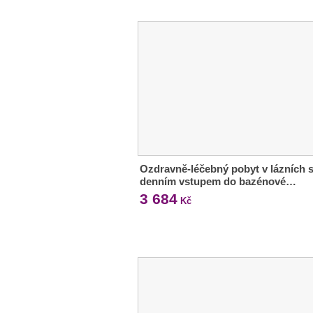
Ozdravně-léčebný pobyt v lázních 
denním vstupem do bazénové…
3 684
Kč