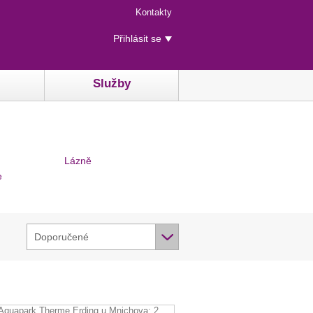
Menu
Kontakty
rychlého
Uživatelské
přístupu
Přihlásit se
menu
Služby
Lázně
e
Doporučené