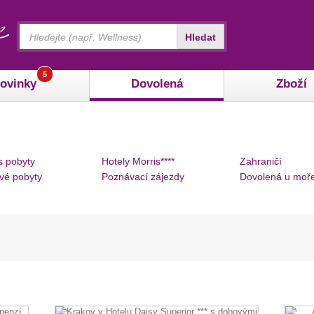
Vyhledávání
Hledat
5
ovinky
Dovolená
Zboží
s pobyty
Hotely Morris****
Zahraničí
vé pobyty
Poznávací zájezdy
Dovolená u moř