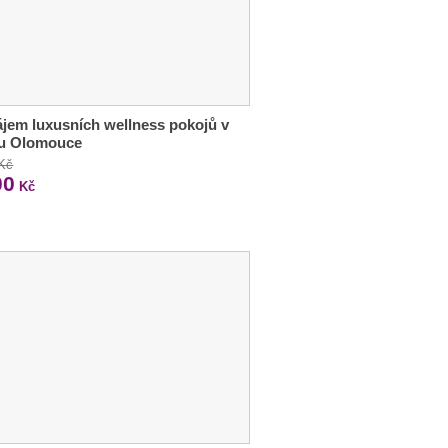
jem luxusních wellness pokojů v
ru Olomouce
 Kč
00
Kč