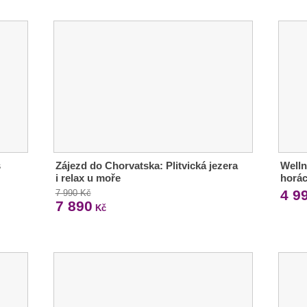
s
Zájezd do Chorvatska: Plitvická jezera
Welln
i relax u moře
horác
4 9
7 990 Kč
7 890
Kč