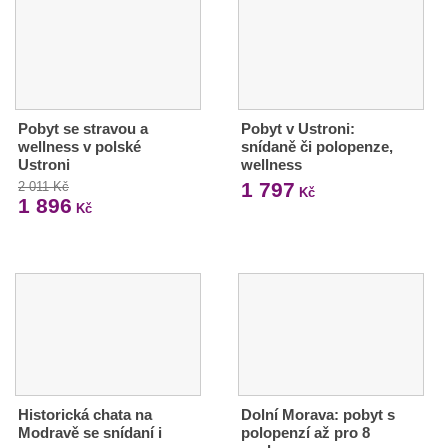
Pobyt se stravou a
Pobyt v Ustroni:
wellness v polské
snídaně či polopenze,
Ustroni
wellness
1 797
2 011 Kč
Kč
1 896
Kč
Historická chata na
Dolní Morava: pobyt s
Modravě se snídaní i
polopenzí až pro 8