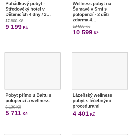
Pohádkový pobyt -
Wellness pobyt na
Středověký hotel v
Šumavě v Srní s
Dětenicích 4 dny / 3…
polopenzí - 2 děti
zdarma 4…
17 800 Kč
9 199
19 600 Kč
Kč
10 599
Kč
Pobyt přímo u Baltu s
Lázeňský wellness
polopenzí a wellness
pobyt s léčebnými
procedurami
6 136 Kč
5 711
4 401
Kč
Kč