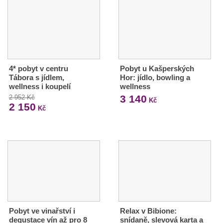
4* pobyt v centru
Pobyt u Kašperských
Tábora s jídlem,
Hor: jídlo, bowling a
wellness i koupelí
wellness
3 140
2 952 Kč
Kč
2 150
Kč
Pobyt ve vinařství i
Relax v Bibione:
degustace vín až pro 8
snídaně, slevová karta a