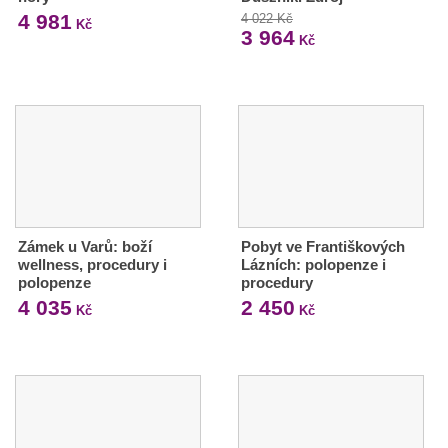
4 981
4 022 Kč
Kč
3 964
Kč
Zámek u Varů: boží
Pobyt ve Františkových
wellness, procedury i
Lázních: polopenze i
polopenze
procedury
4 035
2 450
Kč
Kč