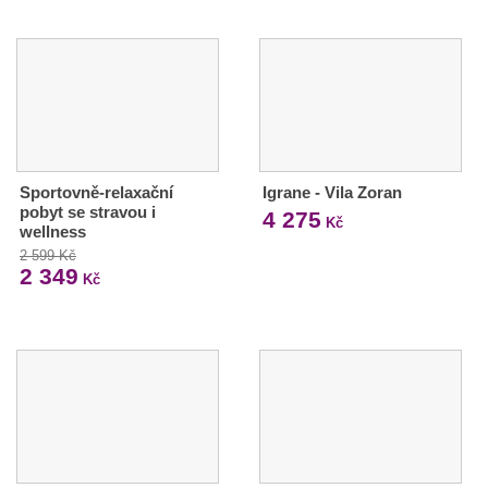
Sportovně-relaxační
Igrane - Vila Zoran
pobyt se stravou i
4 275
Kč
wellness
2 599 Kč
2 349
Kč