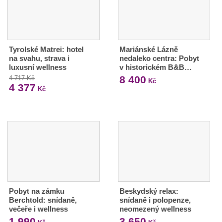
Tyrolské Matrei: hotel
Mariánské Lázně
na svahu, strava i
nedaleko centra: Pobyt
luxusní wellness
v historickém B&B…
8 400
4 717 Kč
Kč
4 377
Kč
Pobyt na zámku
Beskydský relax:
Berchtold: snídaně,
snídaně i polopenze,
večeře i wellness
neomezený wellness
1 990
3 650