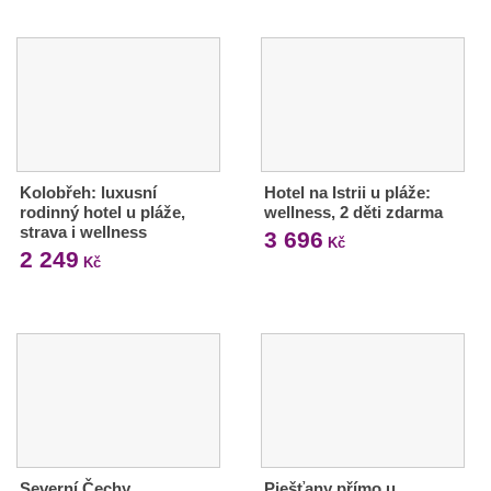
Kolobřeh: luxusní
Hotel na Istrii u pláže:
rodinný hotel u pláže,
wellness, 2 děti zdarma
strava i wellness
3 696
Kč
2 249
Kč
Severní Čechy
Piešťany přímo u