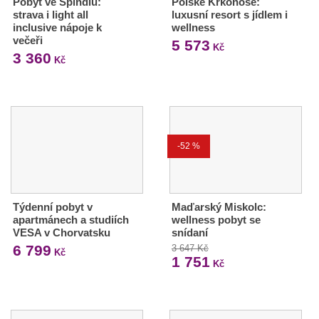
Pobyt ve Špindlu:
Polské Krkonoše:
strava i light all
luxusní resort s jídlem i
inclusive nápoje k
wellness
večeři
5 573
Kč
3 360
Kč
-52 %
Týdenní pobyt v
Maďarský Miskolc:
apartmánech a studiích
wellness pobyt se
VESA v Chorvatsku
snídaní
6 799
3 647 Kč
Kč
1 751
Kč