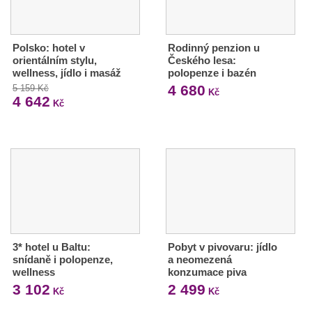
Polsko: hotel v
Rodinný penzion u
orientálním stylu,
Českého lesa:
wellness, jídlo i masáž
polopenze i bazén
4 680
5 159 Kč
Kč
4 642
Kč
3* hotel u Baltu:
Pobyt v pivovaru: jídlo
snídaně i polopenze,
a neomezená
wellness
konzumace piva
3 102
2 499
Kč
Kč