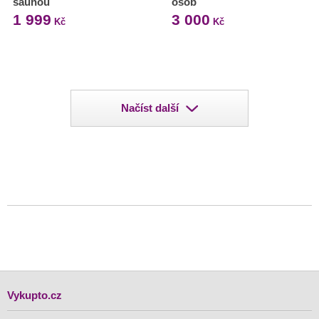
saunou
osob
1 999
3 000
Kč
Kč
Načíst další
Vykupto.cz