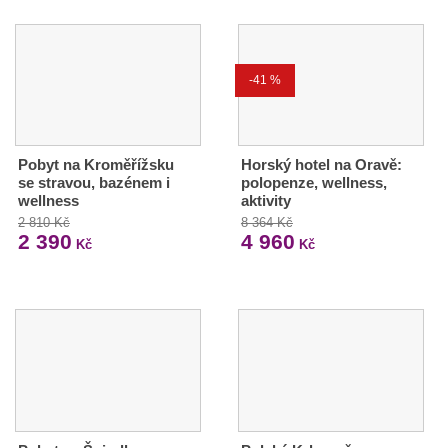
-41 %
Pobyt na Kroměřížsku
Horský hotel na Oravě:
se stravou, bazénem i
polopenze, wellness,
wellness
aktivity
2 810 Kč
8 364 Kč
2 390
4 960
Kč
Kč