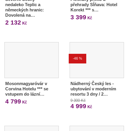
nedaleko Teplic a
přehrady Sĺňava: Hotel
německých hranic:
Korekt *** s…
Dovolená na…
3 399
Kč
2 132
Kč
-46 %
Mosonmagyaróvár v
Nádherný Český les -
Corvina Hotelu *** se
ubytování v moderním
vstupem do lázní…
resortu 3 dny / 2…
4 799
9 300 Kč
Kč
4 999
Kč