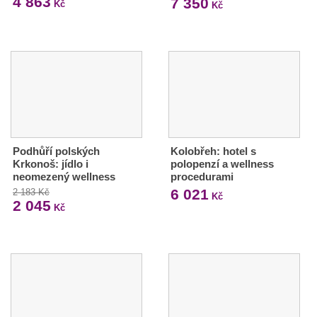
4 863
7 350
Kč
Kč
Podhůří polských
Kolobřeh: hotel s
Krkonoš: jídlo i
polopenzí a wellness
neomezený wellness
procedurami
6 021
2 183 Kč
Kč
2 045
Kč