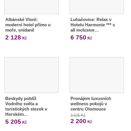
Albánské Vlorë:
Luhačovice: Relax v
moderní hotel přímo u
Hotelu Harmonie *** s
moře, snídaně
all inclusive…
2 128
6 750
Kč
Kč
Beskydy poblíž
Pronájem luxusních
Vodního světa a
wellness pokojů v
turistických stezek v
centru Olomouce
Horském…
3 625 Kč
2 200
5 205
Kč
Kč