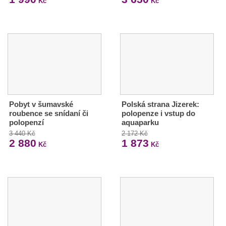
Kč
Kč
Pobyt v šumavské
Polská strana Jizerek:
roubence se snídaní či
polopenze i vstup do
polopenzí
aquaparku
3 440 Kč
2 172 Kč
2 880
1 873
Kč
Kč