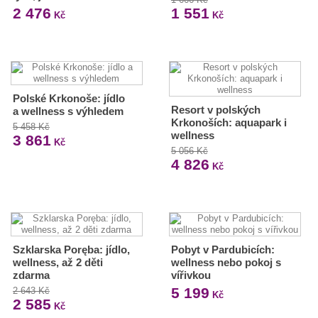
2 476
1 551
Kč
Kč
Polské Krkonoše: jídlo
Resort v polských
a wellness s výhledem
Krkonoších: aquapark i
5 458 Kč
wellness
3 861
Kč
5 056 Kč
4 826
Kč
Szklarska Poręba: jídlo,
Pobyt v Pardubicích:
wellness, až 2 děti
wellness nebo pokoj s
zdarma
vířivkou
5 199
2 643 Kč
Kč
2 585
Kč