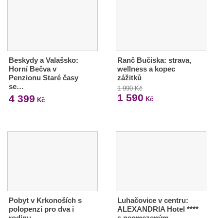
Beskydy a Valašsko:
Ranč Bučiska: strava,
Horní Bečva v
wellness a kopec
Penzionu Staré časy
zážitků
se…
1 990 Kč
1 590
4 399
Kč
Kč
Pobyt v Krkonoších s
Luhačovice v centru:
polopenzí pro dva i
ALEXANDRIA Hotel ****
rodinu
s neomezeným…