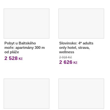
Pobyt u Baltského
Slovinsko: 4* adults
moře: apartmány 300 m
only hotel, strava,
od pláže
wellness
2 528
2 918 Kč
Kč
2 626
Kč