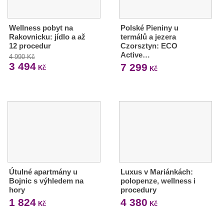
Wellness pobyt na
Polské Pieniny u
Rakovnicku: jídlo a až
termálů a jezera
12 procedur
Czorsztyn: ECO
Active…
4 990 Kč
3 494
7 299
Kč
Kč
Útulné apartmány u
Luxus v Mariánkách:
Bojnic s výhledem na
polopenze, wellness i
hory
procedury
1 824
4 380
Kč
Kč