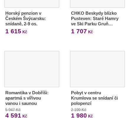
Horský penzion v
CHKO Beskydy blízko
Českém Švýcarsku:
Pusteven: Staré Hamry
snídaně, 2-9 os.
ve Ski Parku Gruň…
1 615
1 707
Kč
Kč
Romantika v Dobříši:
Pobyt v centru
apartmá s vířivou
Krumlova se snídaní či
vanou i saunou
polopenzí
5 947 Kč
2 199 Kč
4 591
1 980
Kč
Kč