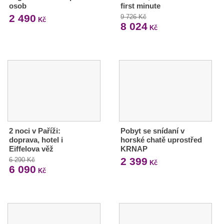
osob
first minute
2 490
9 726 Kč
Kč
8 024
Kč
2 noci v Paříži:
Pobyt se snídaní v
doprava, hotel i
horské chatě uprostřed
Eiffelova věž
KRNAP
2 399
6 290 Kč
Kč
6 090
Kč