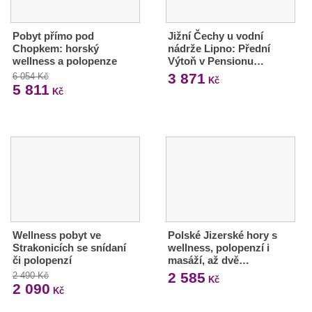
Pobyt přímo pod
Jižní Čechy u vodní
Chopkem: horský
nádrže Lipno: Přední
wellness a polopenze
Výtoň v Pensionu…
3 871
6 054 Kč
Kč
5 811
Kč
Wellness pobyt ve
Polské Jizerské hory s
Strakonicích se snídaní
wellness, polopenzí i
či polopenzí
masáží, až dvě…
2 585
2 490 Kč
Kč
2 090
Kč