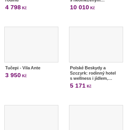
4 798
10 010
Kč
Kč
Tučepi - Vila Ante
Polské Beskydy a
Szczyrk: rodinný hotel
3 950
Kč
s wellness i jídlem,…
5 171
Kč