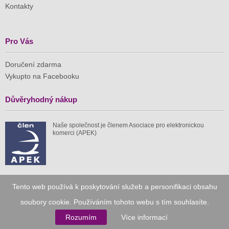
Kontakty
Pro Vás
Doručení zdarma
Vykupto na Facebooku
Důvěryhodný nákup
Naše společnost je členem Asociace pro elektronickou
komerci (APEK)
Tento web používá k poskytování služeb a personifikaci obsahu
Již od roku 2010
soubory cookie. Používáním tohoto webu s tím souhlasíte.
59 tis.
1 511 mil.
Rozumím
Více informací