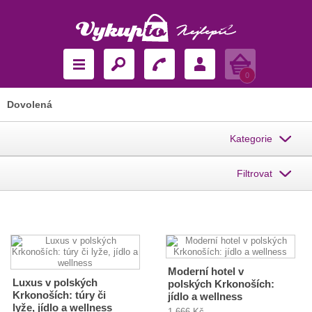
Košík
0
Dovolená
Kategorie
Filtrovat
Moderní hotel v
Luxus v polských
polských Krkonoších:
Krkonoších: túry či
jídlo a wellness
lyže, jídlo a wellness
1 666 Kč