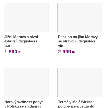
Jižní Morava s pivní
Penzion na jihu Moravy
exkurzí, degustací i
se stravou i degustací
lázní
vín
1 890
2 999
Kč
Kč
Horský wellness pobyt
Termály Malé Bielice:
v Polsku se snídaní či
polopenze a vstup do