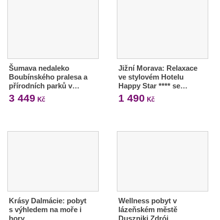
Šumava nedaleko
Jižní Morava: Relaxace
Boubínského pralesa a
ve stylovém Hotelu
přírodních parků v…
Happy Star **** se…
3 449
1 490
Kč
Kč
Krásy Dalmácie: pobyt
Wellness pobyt v
s výhledem na moře i
lázeňském městě
hory
Duszniki Zdrój