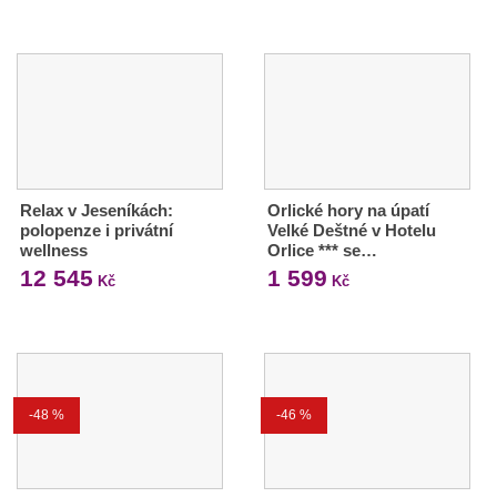
Relax v Jeseníkách:
Orlické hory na úpatí
polopenze i privátní
Velké Deštné v Hotelu
wellness
Orlice *** se…
12 545
1 599
Kč
Kč
-48 %
-46 %