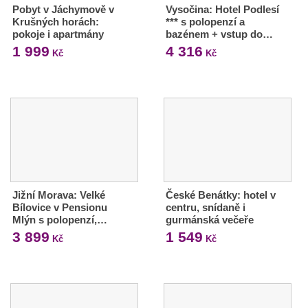
Pobyt v Jáchymově v
Vysočina: Hotel Podlesí
Krušných horách:
*** s polopenzí a
pokoje i apartmány
bazénem + vstup do…
1 999
4 316
Kč
Kč
Jižní Morava: Velké
České Benátky: hotel v
Bílovice v Pensionu
centru, snídaně i
Mlýn s polopenzí,…
gurmánská večeře
3 899
1 549
Kč
Kč