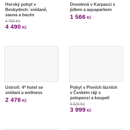
Horský pobyt v
Dovolená v Karpaczi s
Beskydech: snídaně,
jídlem a aquaparkem
sauna a bazén
1 566
Kč
4 760 Kč
4 490
Kč
Ustroň: 4* hotel se
Pobyt v Pivních lázních
snídaní a wellness
v Českém ráji s
polopenzí a koupelí
2 476
Kč
4 620 Kč
3 999
Kč