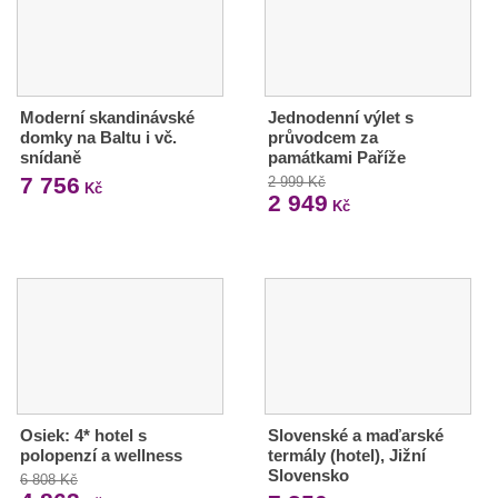
Moderní skandinávské
Jednodenní výlet s
domky na Baltu i vč.
průvodcem za
snídaně
památkami Paříže
7 756
2 999 Kč
Kč
2 949
Kč
Osiek: 4* hotel s
Slovenské a maďarské
polopenzí a wellness
termály (hotel), Jižní
Slovensko
6 808 Kč