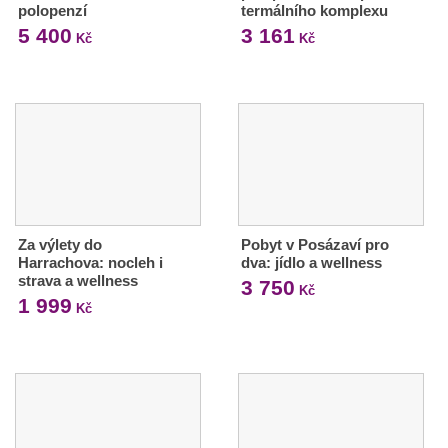
polopenzí
termálního komplexu
5 400
3 161
Kč
Kč
Za výlety do
Pobyt v Posázaví pro
Harrachova: nocleh i
dva: jídlo a wellness
strava a wellness
3 750
Kč
1 999
Kč