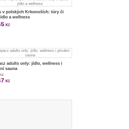
 v polských Krkonoších: túry či
 jídlo a wellness
45
Kč
cz adults only: jídlo, wellness i
tní sauna
 Kč
47
Kč