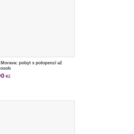
 Morava: pobyt s polopenzí až
 osob
00
Kč