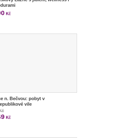
edurami
00
Kč
ce n. Bečvou: pobyt v
epublikové vile
 Kč
49
Kč