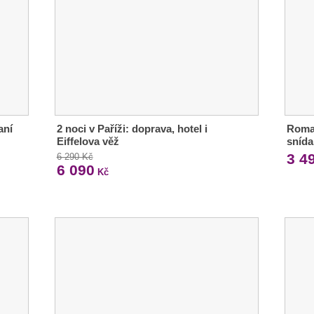
aní
2 noci v Paříži: doprava, hotel i
Roman
Eiffelova věž
snída
3 4
6 290 Kč
6 090
Kč