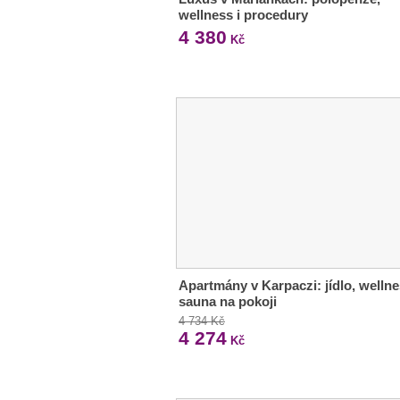
wellness i procedury
4 380
Kč
Apartmány v Karpaczi: jídlo, wellne
sauna na pokoji
4 734 Kč
4 274
Kč