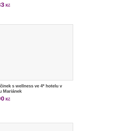
33
Kč
inek s wellness ve 4* hotelu v
u Mariánek
00
Kč