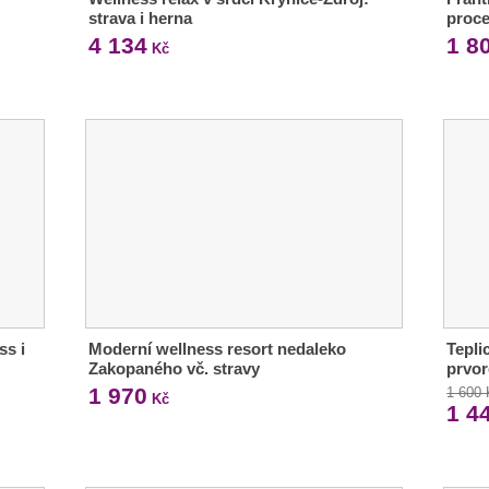
strava i herna
proc
4 134
1 8
Kč
ss i
Moderní wellness resort nedaleko
Tepli
Zakopaného vč. stravy
prvor
1 970
1 600
Kč
1 4