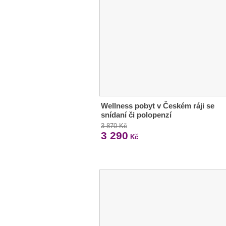
Wellness pobyt v Českém ráji se
snídaní či polopenzí
3 870 Kč
3 290
Kč