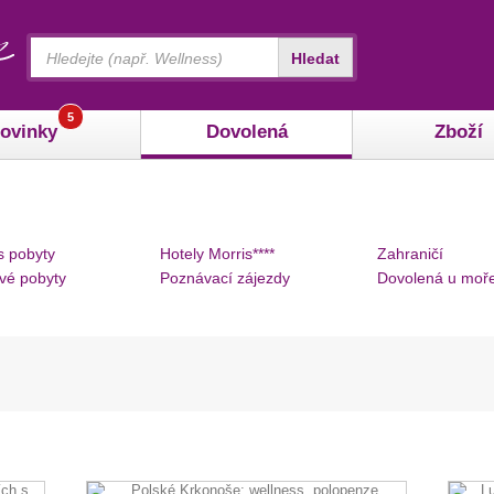
Vyhledávání
Hledat
5
ovinky
Dovolená
Zboží
s pobyty
Hotely Morris****
Zahraničí
vé pobyty
Poznávací zájezdy
Dovolená u moř