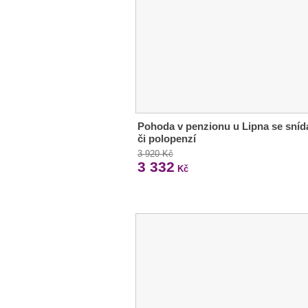
Pohoda v penzionu u Lipna se sníd
či polopenzí
3 920 Kč
3 332
Kč