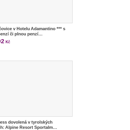
ovice v Hotelu Adamantino *** s
enzí či plnou penzí…
92
Kč
ess dovolená v tyrolských
h: Alpine Resort Sportalm…