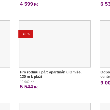
4 599
6 5
Kč
-49 %
Pro rodinu i pár: apartmán u Omiše,
Odpoč
120 m k pláži
centr
9 0
10 942 Kč
5 544
Kč