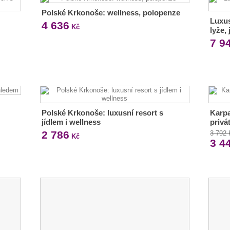
Polské Krkonoše: wellness, polopenze
Luxus
4 636
Kč
lyže,
7 9
Polské Krkonoše: luxusní resort s
Karpa
jídlem i wellness
privá
2 786
3 792
Kč
3 4