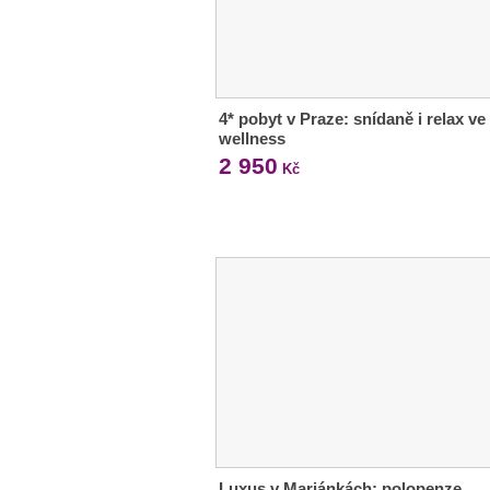
4* pobyt v Praze: snídaně i relax ve
wellness
2 950
Kč
Luxus v Mariánkách: polopenze,