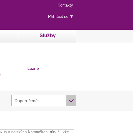
Menu
Kontakty
rychlého
Uživatelské
přístupu
Přihlásit se
menu
Služby
Lázně
e
Doporučené