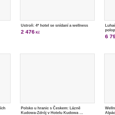
Ustroň: 4* hotel se snídaní a wellness
Luhač
polop
2 476
Kč
6 7
ích
Polsko u hranic s Českem: Lázně
Welln
Kudowa-Zdrój v Hotelu Kudowa …
Alpác