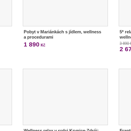
Pobyt v Mariánkách s jídlem, wellness
5* re
a procedurami
welln
1 890
3 890
Kč
2 6
Wellness relax v srdci Krynice-Zdrój:
Frant