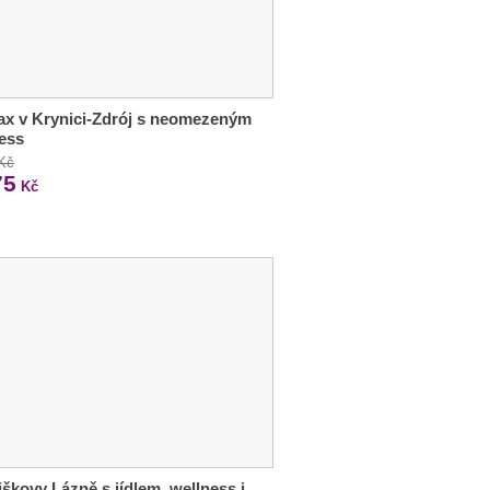
lax v Krynici-Zdrój s neomezeným
ess
 Kč
75
Kč
iškovy Lázně s jídlem, wellness i