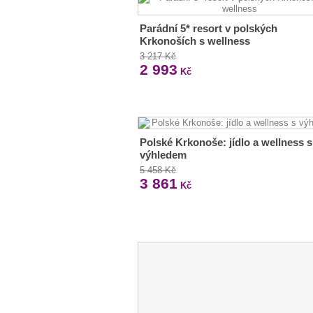
Parádní 5* resort v polských
Krkonoších s wellness
3 217 Kč
2 993
Kč
Polské Krkonoše: jídlo a wellness s
výhledem
5 458 Kč
3 861
Kč