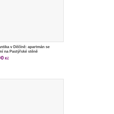
tika v Děčíně: apartmán se
ní na Pastýřské stěně
90
Kč