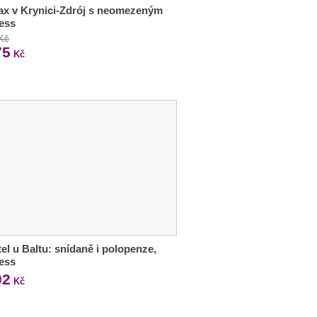
lax v Krynici-Zdrój s neomezeným
ess
 Kč
75
Kč
tel u Baltu: snídaně i polopenze,
ess
02
Kč