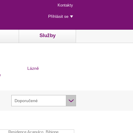
Menu
Kontakty
rychlého
Uživatelské
přístupu
Přihlásit se
menu
Služby
Lázně
e
Doporučené