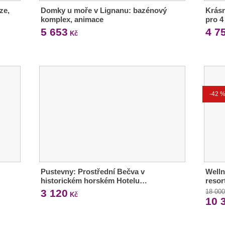
ze,
Domky u moře v Lignanu: bazénový
Krásn
komplex, animace
pro 4
5 653
4 7
Kč
-42 
Pustevny: Prostřední Bečva v
Welln
historickém horském Hotelu…
resor
3 120
18 00
Kč
10 