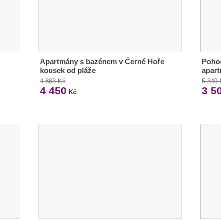
Apartmány s bazénem v Černé Hoře
Poho
kousek od pláže
apar
4 863 Kč
5 349
4 450
3 5
Kč