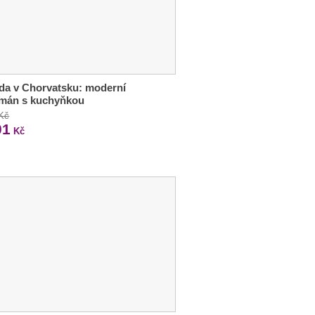
da v Chorvatsku: moderní
tmán s kuchyňkou
 Kč
01
Kč