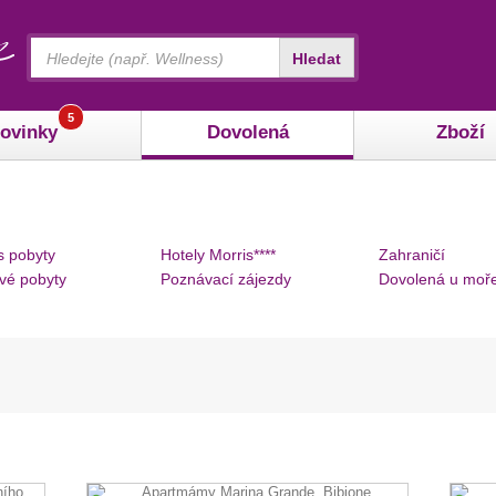
Vyhledávání
Hledat
5
ovinky
Dovolená
Zboží
s pobyty
Hotely Morris****
Zahraničí
vé pobyty
Poznávací zájezdy
Dovolená u moř