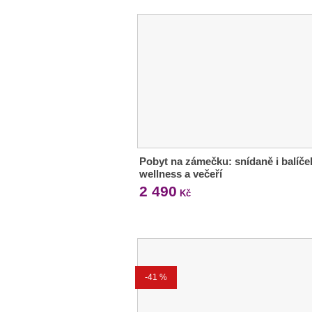
Pobyt na zámečku: snídaně i balíče
wellness a večeří
2 490
Kč
-41 %