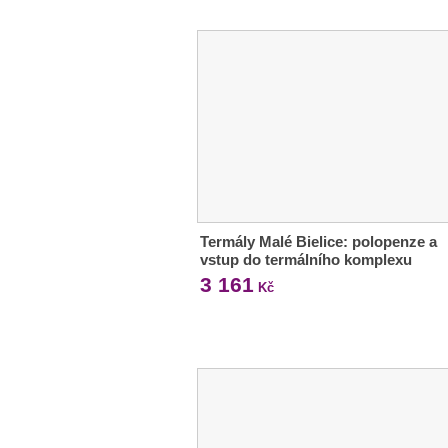
Termály Malé Bielice: polopenze a
vstup do termálního komplexu
3 161
Kč