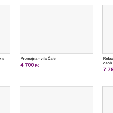
k s
Promajna - vila Čale
Relax
osob
4 700
Kč
7 7