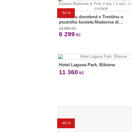
-54 %
Wellness dovolená v Trentinu u
poutního kostela Madonna di…
13 800 Kč
6 299
Kč
Hotel Laguna Park, Bibione
11 360
Kč
-48 %