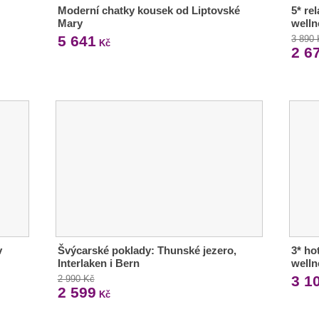
Moderní chatky kousek od Liptovské
5* re
Mary
welln
5 641
3 890
Kč
2 6
v
Švýcarské poklady: Thunské jezero,
3* ho
Interlaken i Bern
welln
3 1
2 990 Kč
2 599
Kč