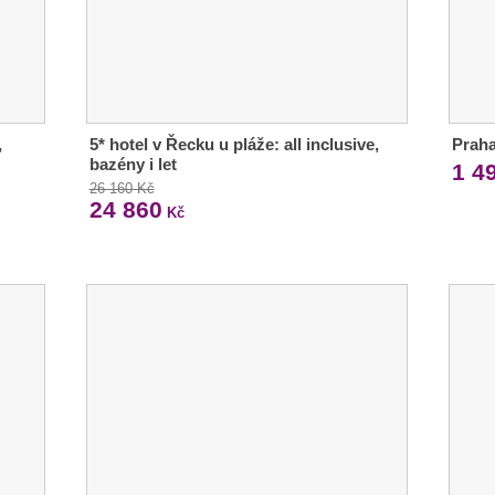
,
5* hotel v Řecku u pláže: all inclusive,
Praha
bazény i let
1 4
26 160 Kč
24 860
Kč