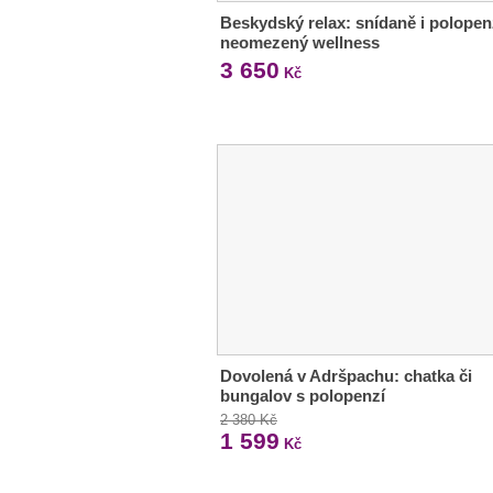
Beskydský relax: snídaně i polopen
neomezený wellness
3 650
Kč
Dovolená v Adršpachu: chatka či
bungalov s polopenzí
2 380 Kč
1 599
Kč