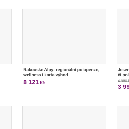
Rakouské Alpy: regionální polopenze,
Jesen
wellness i karta výhod
či po
8 121
4 980
Kč
3 9