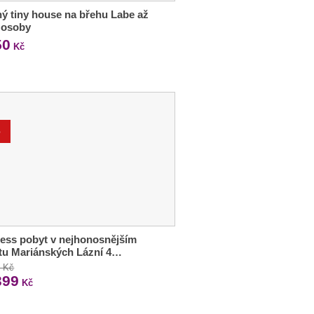
ý tiny house na břehu Labe až
 osoby
50
Kč
%
ess pobyt v nejhonosnějším
tu Mariánských Lázní 4…
0 Kč
399
Kč