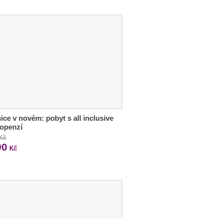
ice v novém: pobyt s all inclusive
lopenzí
 Kč
90
Kč