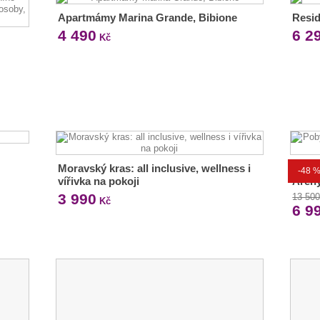
Apartmámy Marina Grande, Bibione
Resid
4 490
6 2
Kč
Moravský kras: all inclusive, wellness i
Pobyt
-48 
vířivka na pokoji
Arény
3 990
13 50
Kč
6 9