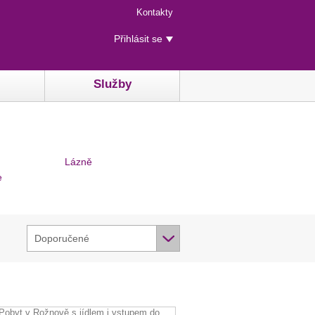
Menu
Kontakty
rychlého
Uživatelské
přístupu
Přihlásit se
menu
Služby
Lázně
e
Doporučené