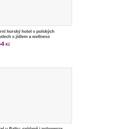
ní horský hotel v polských
dech s jídlem a wellness
54
Kč
tel u Baltu: snídaně i polopenze,