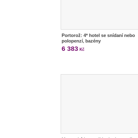
Portorož: 4* hotel se snídaní nebo
polopenzí, bazény
6 383
Kč