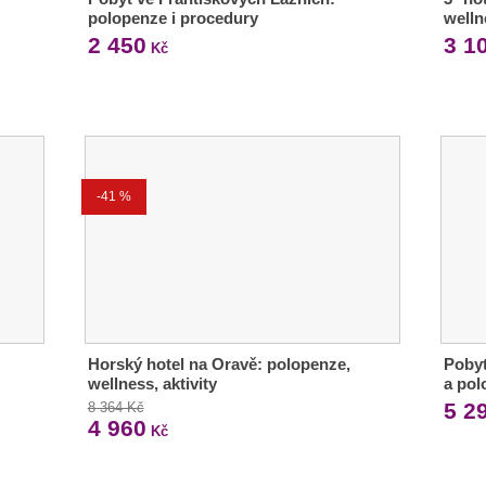
polopenze i procedury
welln
2 450
3 1
Kč
-41 %
Horský hotel na Oravě: polopenze,
Pobyt
wellness, aktivity
a pol
5 2
8 364 Kč
4 960
Kč