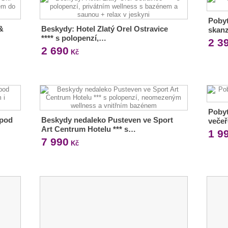
Pobyt
&
Beskydy: Hotel Zlatý Orel Ostravice
skan
**** s polopenzí,…
2 3
2 690
Kč
Pobyt
 pod
Beskydy nedaleko Pusteven ve Sport
večeř
Art Centrum Hotelu *** s…
1 9
7 990
Kč