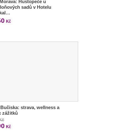
 Morava: Hustopeče u
loňových sadů v Hotelu
ikal…
50
Kč
Bučiska: strava, wellness a
 zážitků
 Kč
90
Kč