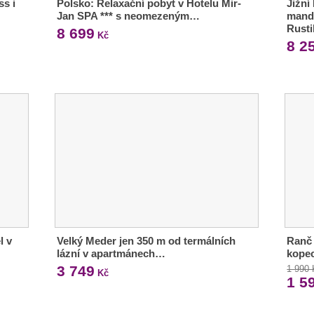
ss i
Polsko: Relaxační pobyt v Hotelu Mir-
Jižní
Jan SPA *** s neomezeným…
mand
Rust
8 699
Kč
8 2
l v
Velký Meder jen 350 m od termálních
Ranč 
lázní v apartmánech…
kopec
3 749
1 990
Kč
1 5