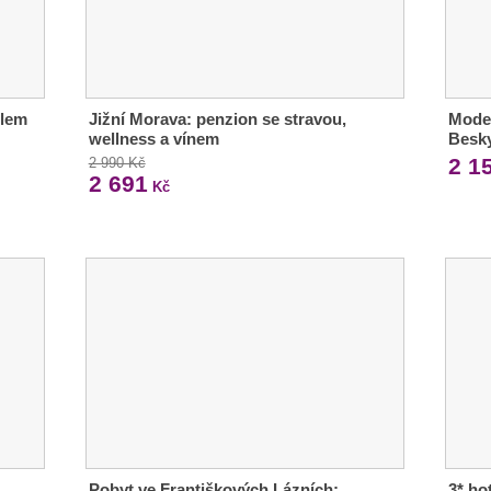
dlem
Jižní Morava: penzion se stravou,
Moder
wellness a vínem
Besky
2 1
2 990 Kč
2 691
Kč
Pobyt ve Františkových Lázních:
3* ho