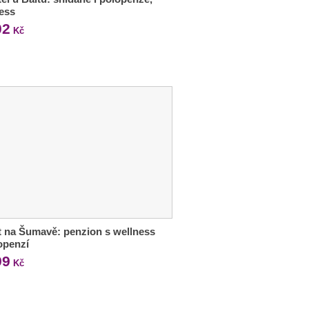
ess
02
Kč
 na Šumavě: penzion s wellness
openzí
99
Kč