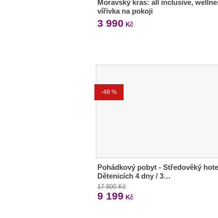
Moravský kras: all inclusive, wellne
vířivka na pokoji
3 990
Kč
-48 %
Pohádkový pobyt - Středověký hote
Dětenicích 4 dny / 3…
17 800 Kč
9 199
Kč