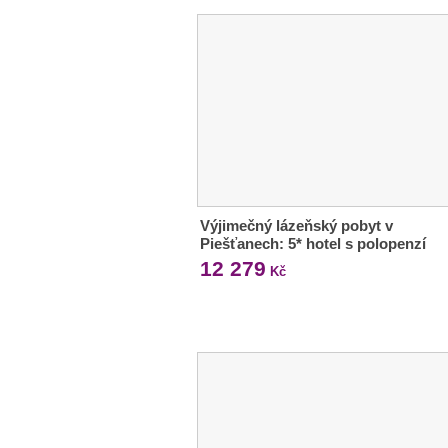
Výjimečný lázeňský pobyt v
Piešťanech: 5* hotel s polopenzí
12 279
Kč