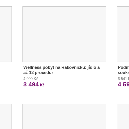
Wellness pobyt na Rakovnicku: jídlo a
Podma
až 12 procedur
souk
4 990 Kč
6 541
3 494
4 5
Kč