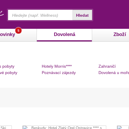
Vyhledávání
Hledat
5
ovinky
Dovolená
Zboží
s pobyty
Hotely Morris****
Zahraničí
vé pobyty
Poznávací zájezdy
Dovolená u moř