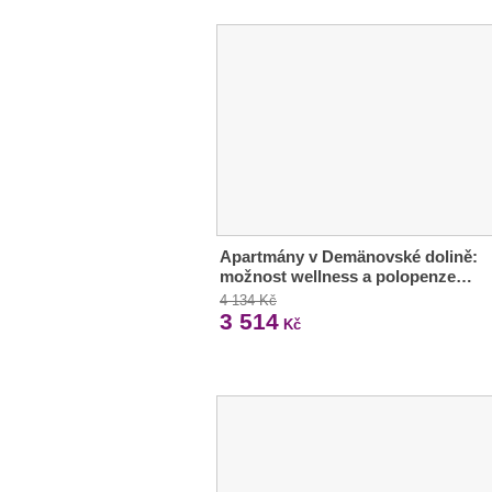
Apartmány v Demänovské dolině:
možnost wellness a polopenze…
4 134 Kč
3 514
Kč