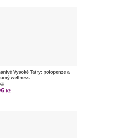
nivé Vysoké Tatry: polopenze a
romý wellness
 Kč
96
Kč