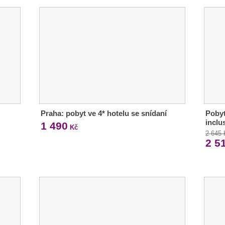
Praha: pobyt ve 4* hotelu se snídaní
Pobyt
inclu
1 490
Kč
2 645
2 5