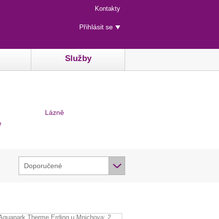
Menu
Kontakty
rychlého
Uživatelské
přístupu
Přihlásit se
menu
Služby
Lázně
e
Doporučené