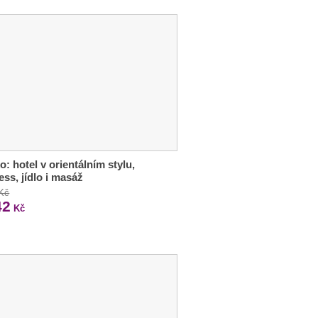
o: hotel v orientálním stylu,
ess, jídlo i masáž
 Kč
42
Kč