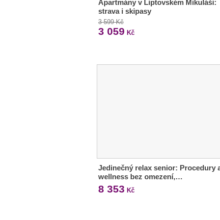
Apartmány v Liptovském Mikuláši:
strava i skipasy
3 599 Kč
3 059
Kč
Jedinečný relax senior: Procedury 
wellness bez omezení,…
8 353
Kč