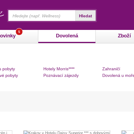
Vyhledávání
Hledat
5
ovinky
Dovolená
Zboží
s pobyty
Hotely Morris****
Zahraničí
vé pobyty
Poznávací zájezdy
Dovolená u moř