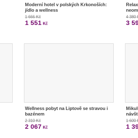
Moderní hotel v polských Krkonoších:
Relax
jídlo a wellness
neom
1 666 Kč
4 380
1 551
3 5
Kč
Wellness pobyt na Liptově se stravou i
Mikul
bazénem
návšt
2 310 Kč
1 600
2 067
1 3
Kč