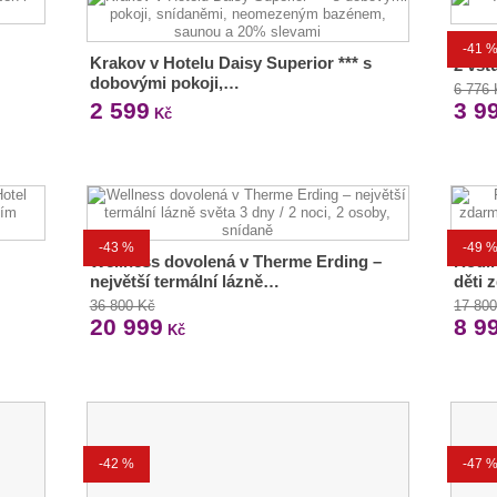
Aqua
-41 
Krakov v Hotelu Daisy Superior *** s
2 vst
dobovými pokoji,…
6 776
2 599
3 9
Kč
-43 %
-49 
Wellness dovolená v Therme Erding –
Rodin
největší termální lázně…
děti 
36 800 Kč
17 80
20 999
8 9
Kč
-42 %
-47 