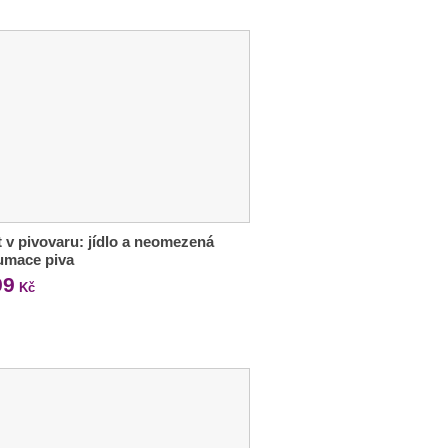
 v pivovaru: jídlo a neomezená
umace piva
99
Kč