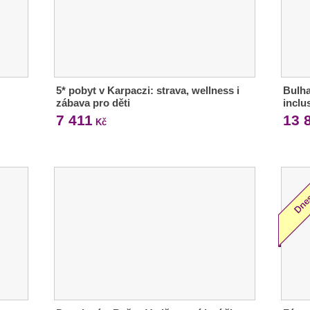
5* pobyt v Karpaczi: strava, wellness i
Bulha
zábava pro děti
inclu
7 411
13 
Kč