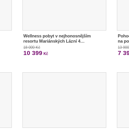
Wellness pobyt v nejhonosnějším
Pohod
resortu Mariánských Lázní 4…
na po
18 000 Kč
13 90
10 399
7 3
Kč