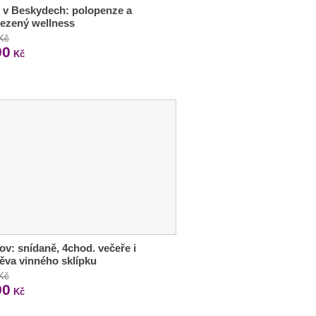
 v Beskydech: polopenze a
ezený wellness
 Kč
90
Kč
ov: snídaně, 4chod. večeře i
ěva vinného sklípku
 Kč
90
Kč