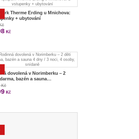
park Therme Erding u Mnichova:
%
upenky + ubytování
 Kč
98
Kč
%
ná dovolená v Norimberku – 2
zdarma, bazén a sauna…
0 Kč
99
Kč
%