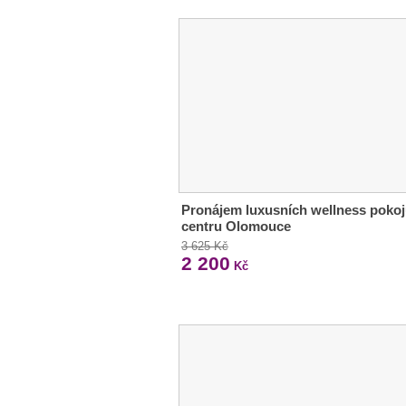
Pronájem luxusních wellness pokoj
centru Olomouce
3 625 Kč
2 200
Kč