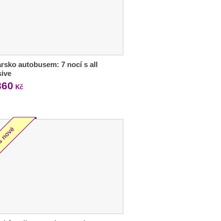
rsko autobusem: 7 nocí s all
sive
860
Kč