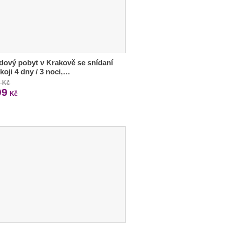
ový pobyt v Krakově se snídaní
koji 4 dny / 3 noci,…
0 Kč
99
Kč