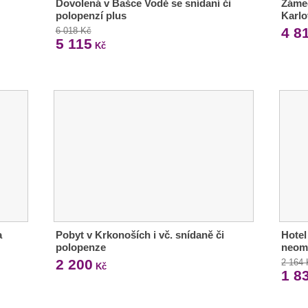
Dovolená v Bašce Vodě se snídaní či
Zámec
polopenzí plus
Karlo
4 8
6 018 Kč
5 115
Kč
a
Pobyt v Krkonoších i vč. snídaně či
Hotel
polopenze
neom
2 200
2 164
Kč
1 8