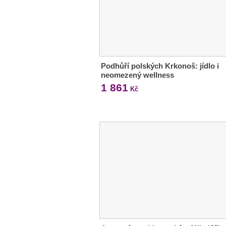
Podhůří polských Krkonoš: jídlo i
neomezený wellness
1 861
Kč