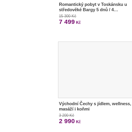
Romantický pobyt v Toskánsku u
středověké Bargy 5 dnů / 4…
15 300 Kč
7 499
Kč
Východní Čechy s jídlem, wellness,
masáží i koňmi
3 200 Kč
2 990
Kč