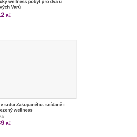
ký wellness pobyt pro dva u
vých Varů
12
Kč
 v srdci Zakopaného: snídaně i
ezený wellness
 Kč
39
Kč