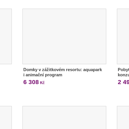
Domky v zážitkovém resortu: aquapark
Pobyt
i animační program
konz
6 308
2 4
Kč