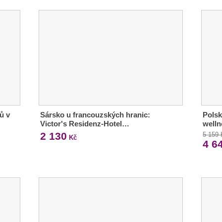
ů v
Sársko u francouzských hranic:
Polsk
Victor's Residenz-Hotel…
welln
2 130
5 159
Kč
4 6