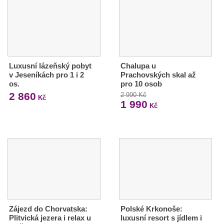
Luxusní lázeňský pobyt
Chalupa u
v Jeseníkách pro 1 i 2
Prachovských skal až
os.
pro 10 osob
2 860
2 990 Kč
Kč
1 990
Kč
Zájezd do Chorvatska:
Polské Krkonoše:
Plitvická jezera i relax u
luxusní resort s jídlem i