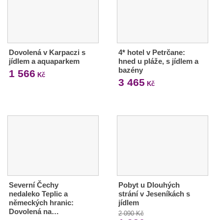
Dovolená v Karpaczi s
4* hotel v Petrčane:
jídlem a aquaparkem
hned u pláže, s jídlem a
bazény
1 566
Kč
3 465
Kč
Severní Čechy
Pobyt u Dlouhých
nedaleko Teplic a
strání v Jeseníkách s
německých hranic:
jídlem
Dovolená na…
2 090 Kč