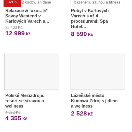
-49 %
Relaxace & luxus: 5*
Pobyt v Karlových
Savoy Westend v
Varech s až 4
Karlových Varech s…
procedurami: Spa
Hotel…
25 400 Kč
12 999
8 590
Kč
Kč
Polské Mezizdroje:
Lázeňské město
resort se stravou a
Kudowa-Zdrój s jídlem
wellness
a wellness
2 528
4 872 Kč
Kč
4 355
Kč