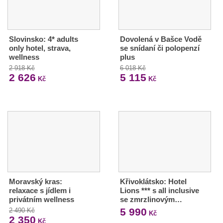
Slovinsko: 4* adults
Dovolená v Bašce Vodě
only hotel, strava,
se snídaní či polopenzí
wellness
plus
2 918 Kč
6 018 Kč
2 626
5 115
Kč
Kč
Moravský kras:
Křivoklátsko: Hotel
relaxace s jídlem i
Lions *** s all inclusive
privátním wellness
se zmrzlinovým…
5 990
2 490 Kč
Kč
2 350
Kč