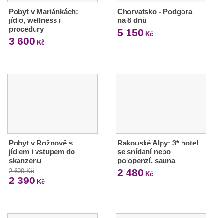
Pobyt v Mariánkách:
Chorvatsko - Podgora
jídlo, wellness i
na 8 dnů
procedury
5 150
Kč
3 600
Kč
Pobyt v Rožnově s
Rakouské Alpy: 3* hotel
jídlem i vstupem do
se snídaní nebo
skanzenu
polopenzí, sauna
2 480
2 600 Kč
Kč
2 390
Kč