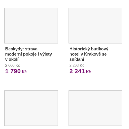
Beskydy: strava,
Historický butikový
moderní pokoje i výlety
hotel v Krakově se
v okolí
snídaní
2 000 Kč
2 298 Kč
1 790
2 241
Kč
Kč