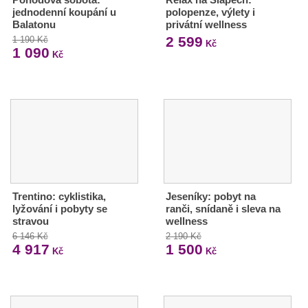
jednodenní koupání u
polopenze, výlety i
Balatonu
privátní wellness
2 599
1 190 Kč
Kč
1 090
Kč
Trentino: cyklistika,
Jeseníky: pobyt na
lyžování i pobyty se
ranči, snídaně i sleva na
stravou
wellness
6 146 Kč
2 190 Kč
4 917
1 500
Kč
Kč