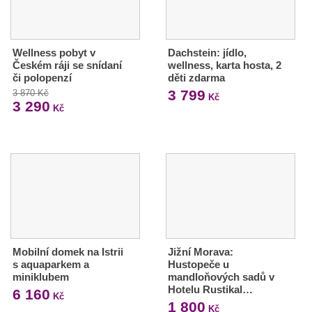
Wellness pobyt v
Dachstein: jídlo,
Českém ráji se snídaní
wellness, karta hosta, 2
či polopenzí
děti zdarma
3 799
3 870 Kč
Kč
3 290
Kč
Mobilní domek na Istrii
Jižní Morava:
s aquaparkem a
Hustopeče u
miniklubem
mandloňových sadů v
Hotelu Rustikal…
6 160
Kč
1 800
Kč