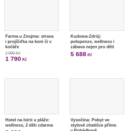
Farma u Znojma: strava
Kudowa-Zdrój:
i projížďka na koni či v
polopenze, wellness i
kočáře
zábava nejen pro děti
5 688
2 000 Kč
Kč
1 790
Kč
Hotel na Istrii u pláže:
Vysočina: Pobyt ve
wellness, 2 děti zdarma
stylové chatičce přímo
v Pohádkové…