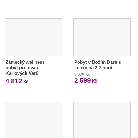
Zámecký wellness
Pobyt v Božím Daru s
pobyt pro dva u
jídlem na 2-7 nocí
Karlových Varů
3 000 Kč
2 599
4 812
Kč
Kč