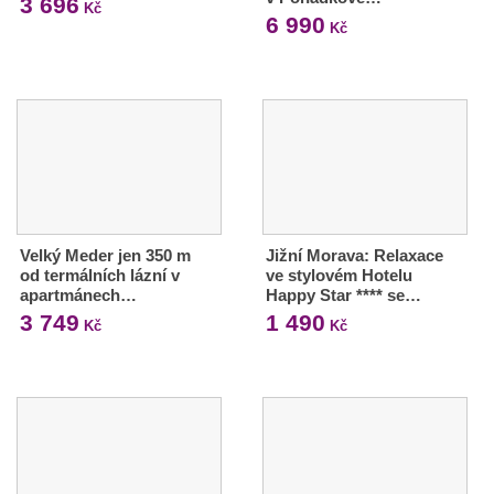
3 696
Kč
6 990
Kč
Velký Meder jen 350 m
Jižní Morava: Relaxace
od termálních lázní v
ve stylovém Hotelu
apartmánech…
Happy Star **** se…
3 749
1 490
Kč
Kč