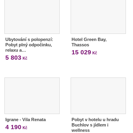
Ubytování s polopenzí:
Hotel Green Bay,
Pobyt plný odpočinku,
Thassos
relaxu a…
15 029
Kč
5 803
Kč
Igrane - Vila Renata
Pobyt v hotelu u hradu
Buchlov s jídlem i
4 190
Kč
wellness