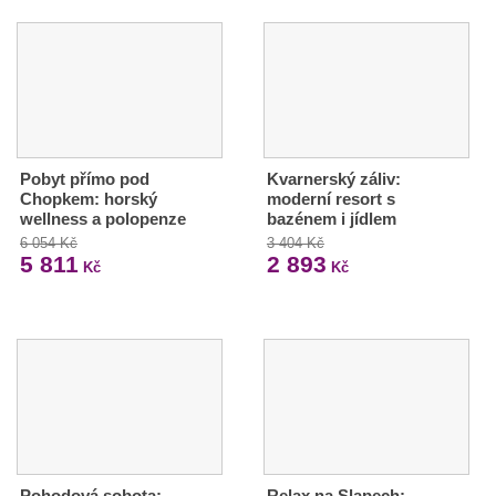
Pobyt přímo pod
Kvarnerský záliv:
Chopkem: horský
moderní resort s
wellness a polopenze
bazénem i jídlem
6 054 Kč
3 404 Kč
5 811
2 893
Kč
Kč
Pohodová sobota:
Relax na Slapech: