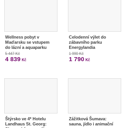
Wellness pobyt v
Celodenní výlet do
Maďarsku se vstupem
zábavního parku
do lázní a aquaparku
Energylandia
5 447 Kč
1 990 Kč
4 839
1 790
Kč
Kč
Štýrsko ve 4* Hotelu
Zážitková Šumava:
Landhaus St. Georg:
sauna, jídlo i animační