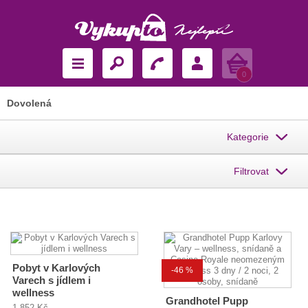
Košík
0
Dovolená
Kategorie
Filtrovat
Pobyt v Karlových
-46 %
Varech s jídlem i
wellness
Grandhotel Pupp
1 852 Kč