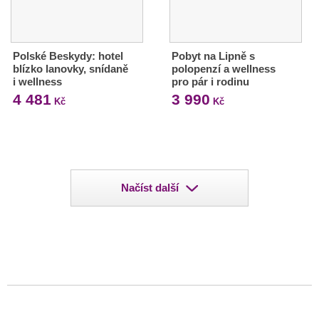
Polské Beskydy: hotel
Pobyt na Lipně s
blízko lanovky, snídaně
polopenzí a wellness
i wellness
pro pár i rodinu
4 481
3 990
Kč
Kč
Načíst další