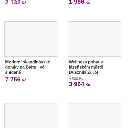
1 986
2 132
Kč
Kč
Moderní skandinávské
Wellness pobyt v
domky na Baltu i vč.
lázeňském městě
snídaně
Duszniki Zdrój
7 756
4 022 Kč
Kč
3 964
Kč