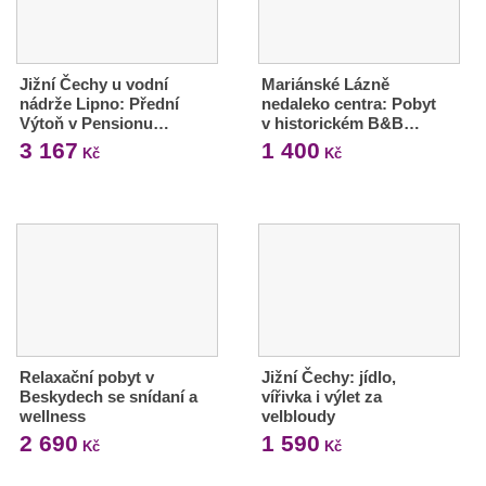
Jižní Čechy u vodní
Mariánské Lázně
nádrže Lipno: Přední
nedaleko centra: Pobyt
Výtoň v Pensionu…
v historickém B&B…
3 167
1 400
Kč
Kč
Relaxační pobyt v
Jižní Čechy: jídlo,
Beskydech se snídaní a
vířivka i výlet za
wellness
velbloudy
2 690
1 590
Kč
Kč