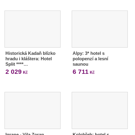
Historická Kadaň blízko
Alpy: 3* hotel s
hradu i kláštera: Hotel
polopenzí a lesní
Split ****…
saunou
2 029
6 711
Kč
Kč
Igrane - Vila Zoran
Kolobřeh: hotel s