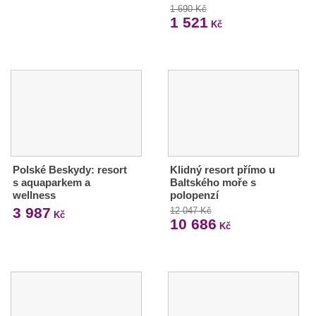
1 690 Kč
1 521
Kč
Polské Beskydy: resort
Klidný resort přímo u
s aquaparkem a
Baltského moře s
wellness
polopenzí
3 987
12 047 Kč
Kč
10 686
Kč