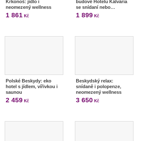
Krkonoš: jídlo i
budově Hotelu Kálvária
neomezený wellness
se snídaní nebo…
1 861
1 899
Kč
Kč
Polské Beskydy: eko
Beskydský relax:
hotel s jídlem, vířivkou i
snídaně i polopenze,
saunou
neomezený wellness
2 459
3 650
Kč
Kč