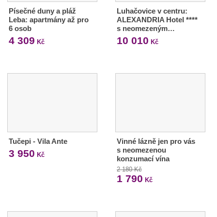
Písečné duny a pláž
Luhačovice v centru:
Leba: apartmány až pro
ALEXANDRIA Hotel ****
6 osob
s neomezeným…
4 309
10 010
Kč
Kč
Tučepi - Vila Ante
Vinné lázně jen pro vás
s neomezenou
3 950
Kč
konzumací vína
2 180 Kč
1 790
Kč