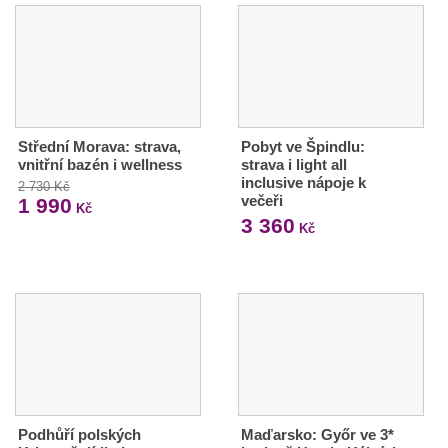
Střední Morava: strava,
Pobyt ve Špindlu:
vnitřní bazén i wellness
strava i light all
inclusive nápoje k
2 730 Kč
večeři
1 990
Kč
3 360
Kč
Podhůří polských
Maďarsko: Győr ve 3*