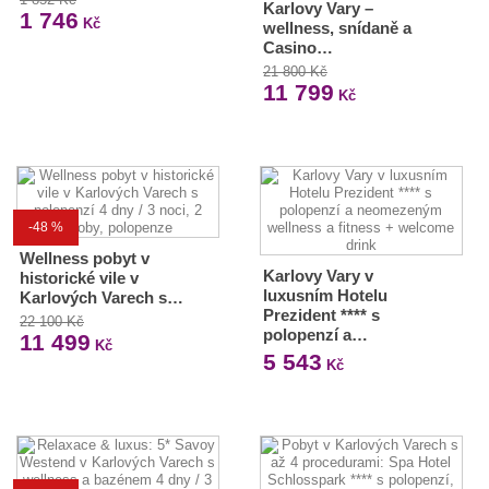
Karlovy Vary –
1 746
Kč
wellness, snídaně a
Casino…
21 800 Kč
11 799
Kč
-48 %
Wellness pobyt v
Karlovy Vary v
historické vile v
luxusním Hotelu
Karlových Varech s…
Prezident **** s
22 100 Kč
polopenzí a…
11 499
Kč
5 543
Kč