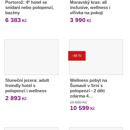
Portorož: 4* hotel se
Moravský kras: all
snídaní nebo polopenzí,
inclusive, wellness i
bazény
vířivka na pokoji
6 383
3 990
Kč
Kč
-46 %
Sluneční jezera: adult
Wellness pobyt na
freindly hotel s
Šumavě v Srní s
polopenzí i wellness
polopenzí - 2 děti
zdarma 4…
2 893
Kč
19 600 Kč
10 599
Kč