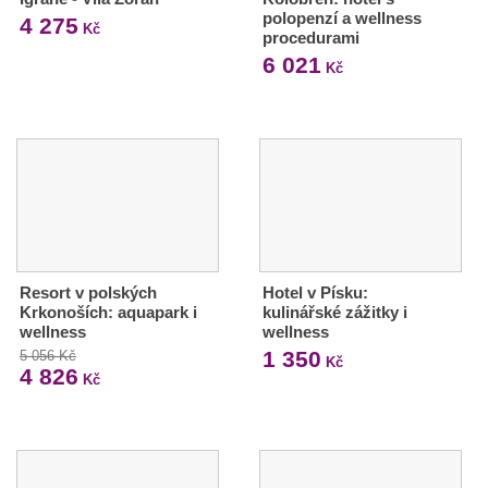
polopenzí a wellness
4 275
Kč
procedurami
6 021
Kč
Resort v polských
Hotel v Písku:
Krkonoších: aquapark i
kulinářské zážitky i
wellness
wellness
1 350
5 056 Kč
Kč
4 826
Kč