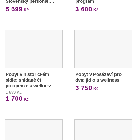
Slovenský personál,…
program
5 699
3 600
Kč
Kč
Pobyt v historickém
Pobyt v Posázaví pro
sídle: snídaně či
dva: jídlo a wellness
polopenze a wellness
3 750
Kč
1 999 Kč
1 700
Kč