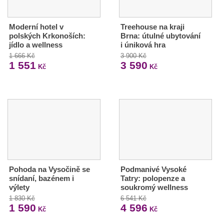
Moderní hotel v
Treehouse na kraji
polských Krkonoších:
Brna: útulné ubytování
jídlo a wellness
i úniková hra
1 666 Kč
3 900 Kč
1 551
3 590
Kč
Kč
Pohoda na Vysočině se
Podmanivé Vysoké
snídaní, bazénem i
Tatry: polopenze a
výlety
soukromý wellness
1 830 Kč
6 541 Kč
1 590
4 596
Kč
Kč