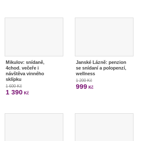
Mikulov: snídaně,
Janské Lázně: penzion
4chod. večeře i
se snídaní a polopenzí,
návštěva vinného
wellness
sklípku
1 200 Kč
999
1 600 Kč
Kč
1 390
Kč