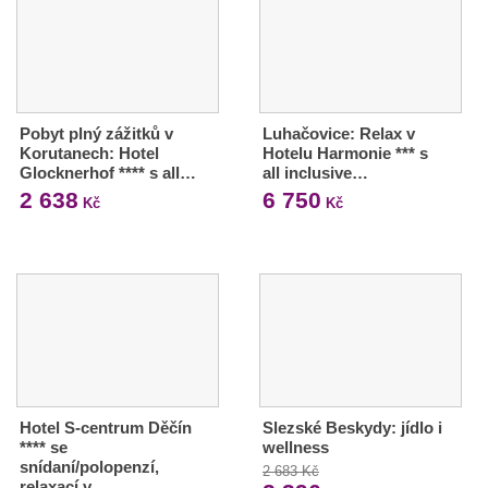
Pobyt plný zážitků v
Luhačovice: Relax v
Korutanech: Hotel
Hotelu Harmonie *** s
Glocknerhof **** s all…
all inclusive…
2 638
6 750
Kč
Kč
Hotel S-centrum Děčín
Slezské Beskydy: jídlo i
**** se
wellness
snídaní/polopenzí,
2 683 Kč
relaxací v…