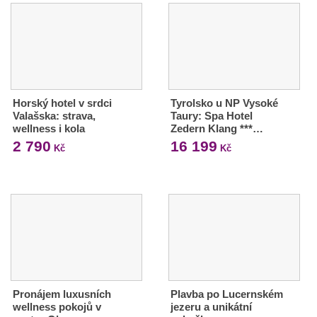
Horský hotel v srdci
Tyrolsko u NP Vysoké
Valašska: strava,
Taury: Spa Hotel
wellness i kola
Zedern Klang ***…
2 790
16 199
Kč
Kč
Pronájem luxusních
Plavba po Lucernském
wellness pokojů v
jezeru a unikátní