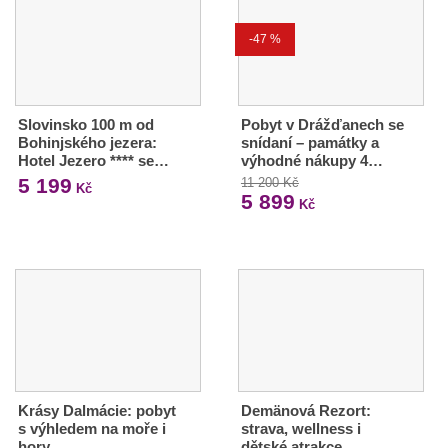
-47 %
Slovinsko 100 m od
Pobyt v Drážďanech se
Bohinjského jezera:
snídaní – památky a
Hotel Jezero **** se…
výhodné nákupy 4…
5 199
11 200 Kč
Kč
5 899
Kč
Krásy Dalmácie: pobyt
Demänová Rezort:
s výhledem na moře i
strava, wellness i
hory
dětské atrakce