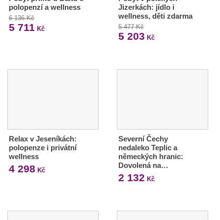
polopenzí a wellness
Jizerkách: jídlo i
wellness, děti zdarma
6 136 Kč
5 711
5 477 Kč
Kč
5 203
Kč
Relax v Jeseníkách:
Severní Čechy
polopenze i privátní
nedaleko Teplic a
wellness
německých hranic:
Dovolená na…
4 298
Kč
2 132
Kč