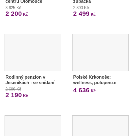
centru Olomouce
zubačka
3 625 Kč
2 890 Kč
2 200
2 499
Kč
Kč
Rodinný penzion v
Polské Krkonoše:
Jeseníkách i se snídaní
wellness, polopenze
4 636
2 600 Kč
Kč
2 190
Kč