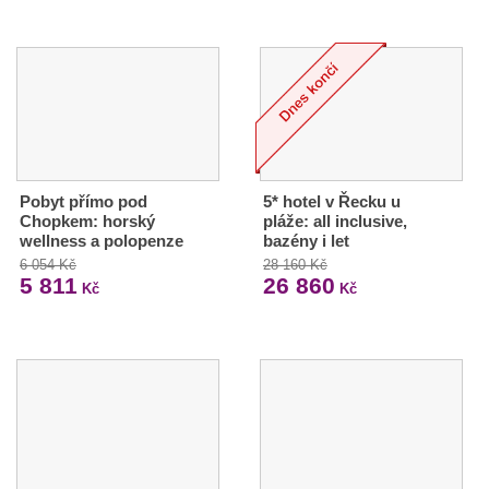
Pobyt přímo pod
5* hotel v Řecku u
Chopkem: horský
pláže: all inclusive,
wellness a polopenze
bazény i let
6 054 Kč
28 160 Kč
5 811
26 860
Kč
Kč