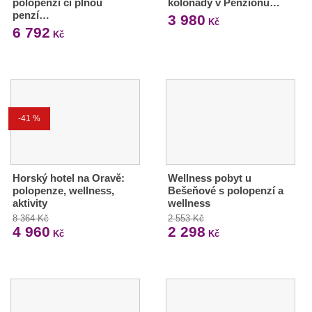
polopenzí či plnou
kolonády v Penzionu…
penzí…
3 980
Kč
6 792
Kč
-41 %
Horský hotel na Oravě:
Wellness pobyt u
polopenze, wellness,
Bešeňové s polopenzí a
aktivity
wellness
8 364 Kč
2 553 Kč
4 960
2 298
Kč
Kč