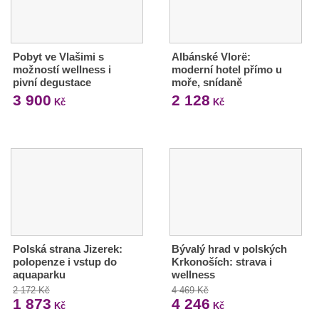
Pobyt ve Vlašimi s
Albánské Vlorë:
možností wellness i
moderní hotel přímo u
pivní degustace
moře, snídaně
3 900
2 128
Kč
Kč
Polská strana Jizerek:
Bývalý hrad v polských
polopenze i vstup do
Krkonoších: strava i
aquaparku
wellness
2 172 Kč
4 469 Kč
1 873
4 246
Kč
Kč