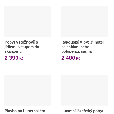
Pobyt v Rožnově s
Rakouské Alpy: 3* hotel
jídlem i vstupem do
se snídaní nebo
skanzenu
polopenzí, sauna
2 390
2 480
Kč
Kč
Plavba po Lucernském
Luxusní lázeňský pobyt