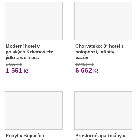
Moderní hotel v
Chorvatsko: 3* hotel s
polských Krkonoších:
polopenzí, infinity
jídlo a wellness
bazén
1 666 Kč
10 091 Kč
1 551
6 662
Kč
Kč
Pobyt v Bojnicích:
Prostorné apartmány v