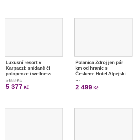
Luxusní resort v
Polanica Zdroj jen pár
Karpaczi: snídaně či
km od hranic s
polopenze i wellness
Českem: Hotel Alpejski
…
5 883 Kč
5 377
2 499
Kč
Kč