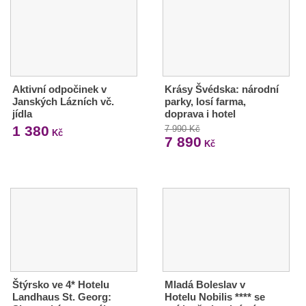
Aktivní odpočinek v
Krásy Švédska: národní
Janských Lázních vč.
parky, losí farma,
jídla
doprava i hotel
1 380
7 990 Kč
Kč
7 890
Kč
Štýrsko ve 4* Hotelu
Mladá Boleslav v
Landhaus St. Georg:
Hotelu Nobilis **** se