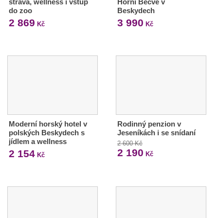
strava, wellness i vstup
Horní Bečvě v
do zoo
Beskydech
2 869
3 990
Kč
Kč
Moderní horský hotel v
Rodinný penzion v
polských Beskydech s
Jeseníkách i se snídaní
jídlem a wellness
2 600 Kč
2 190
2 154
Kč
Kč