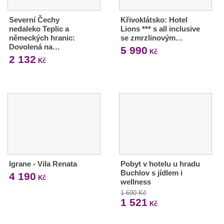
Severní Čechy
Křivoklátsko: Hotel
nedaleko Teplic a
Lions *** s all inclusive
německých hranic:
se zmrzlinovým…
Dovolená na…
5 990
Kč
2 132
Kč
Igrane - Vila Renata
Pobyt v hotelu u hradu
Buchlov s jídlem i
4 190
Kč
wellness
1 690 Kč
1 521
Kč