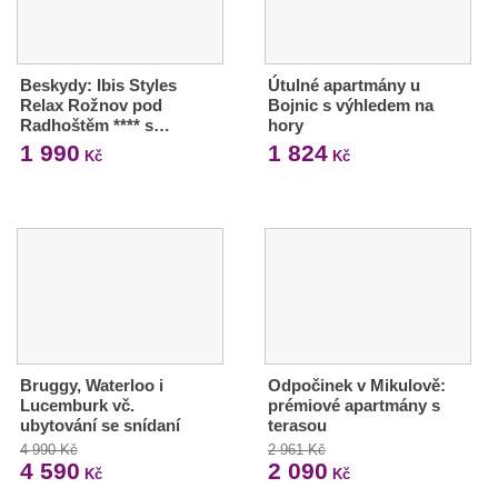
Beskydy: Ibis Styles
Útulné apartmány u
Relax Rožnov pod
Bojnic s výhledem na
Radhoštěm **** s…
hory
1 990
1 824
Kč
Kč
Bruggy, Waterloo i
Odpočinek v Mikulově:
Lucemburk vč.
prémiové apartmány s
ubytování se snídaní
terasou
4 990 Kč
2 961 Kč
4 590
2 090
Kč
Kč