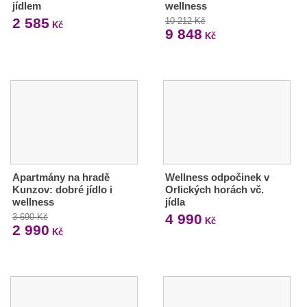
jídlem
wellness
2 585
10 212 Kč
Kč
9 848
Kč
Apartmány na hradě
Wellness odpočinek v
Kunzov: dobré jídlo i
Orlických horách vč.
wellness
jídla
4 990
3 690 Kč
Kč
2 990
Kč