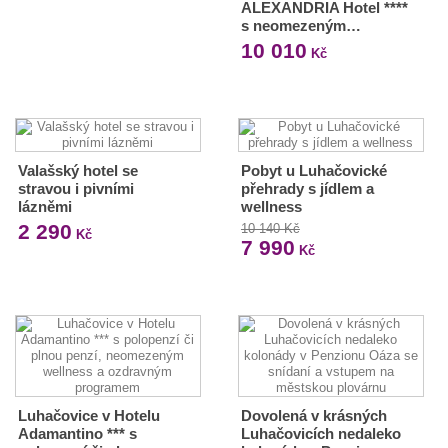
ALEXANDRIA Hotel ****
s neomezeným…
10 010
Kč
Valašský hotel se
Pobyt u Luhačovické
stravou i pivními
přehrady s jídlem a
lázněmi
wellness
2 290
10 140 Kč
Kč
7 990
Kč
Luhačovice v Hotelu
Dovolená v krásných
Adamantino *** s
Luhačovicích nedaleko