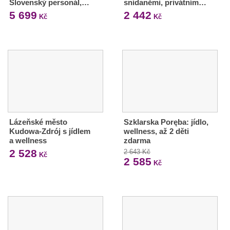
Slovenský personál,…
snídaněmi, privátním…
5 699
2 442
Kč
Kč
Lázeňské město
Szklarska Poręba: jídlo,
Kudowa-Zdrój s jídlem
wellness, až 2 děti
a wellness
zdarma
2 528
2 643 Kč
Kč
2 585
Kč