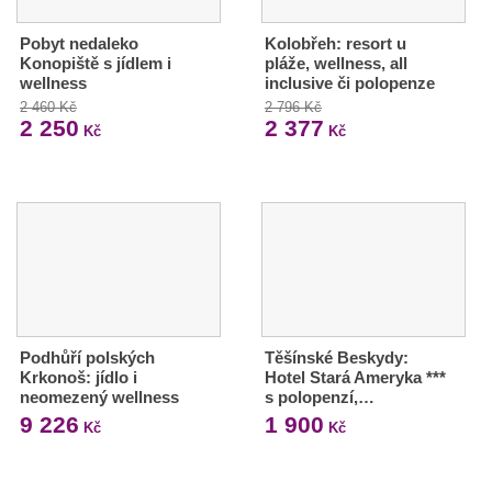
Pobyt nedaleko
Kolobřeh: resort u
Konopiště s jídlem i
pláže, wellness, all
wellness
inclusive či polopenze
2 460 Kč
2 796 Kč
2 250
2 377
Kč
Kč
Podhůří polských
Těšínské Beskydy:
Krkonoš: jídlo i
Hotel Stará Ameryka ***
neomezený wellness
s polopenzí,…
9 226
1 900
Kč
Kč