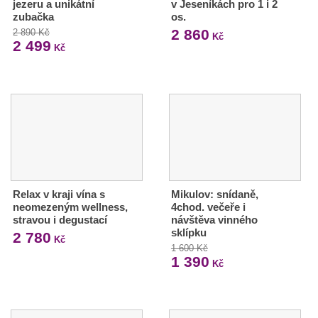
jezeru a unikátní
v Jeseníkách pro 1 i 2
zubačka
os.
2 860
2 890 Kč
Kč
2 499
Kč
Relax v kraji vína s
Mikulov: snídaně,
neomezeným wellness,
4chod. večeře i
stravou i degustací
návštěva vinného
sklípku
2 780
Kč
1 600 Kč
1 390
Kč