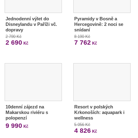
Jednodenní výlet do
Pyramidy v Bosně a
Disneylandu v Paříži vč.
Hercegovině: 2 noci se
dopravy
snídaní
2 790 Kč
8 190 Kč
2 690
7 762
Kč
Kč
10denní zájezd na
Resort v polských
Makarskou riviéru s
Krkonoších: aquapark i
polopenzí
wellness
9 990
5 056 Kč
Kč
4 826
Kč