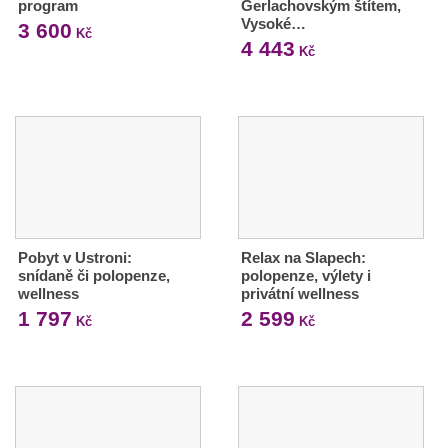
program
Gerlachovským štítem,
Vysoké…
3 600
Kč
4 443
Kč
Pobyt v Ustroni:
Relax na Slapech:
snídaně či polopenze,
polopenze, výlety i
wellness
privátní wellness
1 797
2 599
Kč
Kč