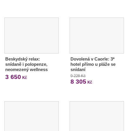
Beskydský relax:
Dovolená v Caorle: 3*
snídaně i polopenze,
hotel přímo u pláže se
neomezený wellness
snídaní
3 650
9 228 Kč
Kč
8 305
Kč