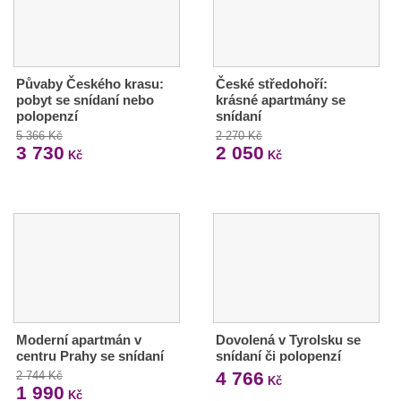
Půvaby Českého krasu:
České středohoří:
pobyt se snídaní nebo
krásné apartmány se
polopenzí
snídaní
5 366 Kč
2 270 Kč
3 730
2 050
Kč
Kč
Moderní apartmán v
Dovolená v Tyrolsku se
centru Prahy se snídaní
snídaní či polopenzí
4 766
2 744 Kč
Kč
1 990
Kč