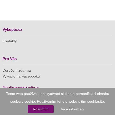
Vykupto.cz
Kontakty
Pro Vás
Doručení zdarma
Vykupto na Facebooku
Důvěryhodný nákup
Tento web používá k poskytování služeb a personifikaci obsahu
Naše společnost je členem Asociace pro elektronickou
soubory cookie. Používáním tohoto webu s tím souhlasíte.
komerci (APEK)
Rozumím
Více informací