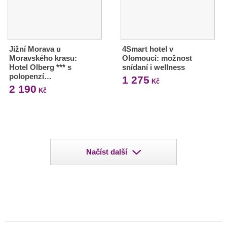
Jižní Morava u
4Smart hotel v
Moravského krasu:
Olomouci: možnost
Hotel Olberg *** s
snídaní i wellness
polopenzí…
1 275
Kč
2 190
Kč
Načíst další