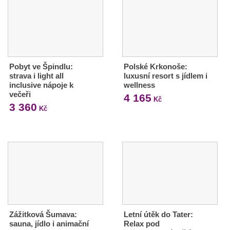
Pobyt ve Špindlu:
Polské Krkonoše:
strava i light all
luxusní resort s jídlem i
inclusive nápoje k
wellness
večeři
4 165
Kč
3 360
Kč
Zážitková Šumava:
Letní útěk do Tater:
sauna, jídlo i animační
Relax pod