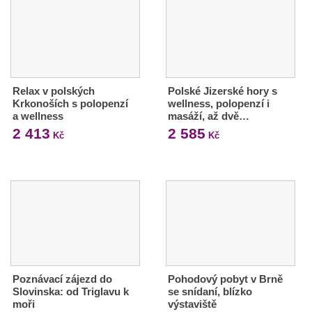
Relax v polských
Polské Jizerské hory s
Krkonoších s polopenzí
wellness, polopenzí i
a wellness
masáží, až dvě…
2 413
2 585
Kč
Kč
Poznávací zájezd do
Pohodový pobyt v Brně
Slovinska: od Triglavu k
se snídaní, blízko
moři
výstaviště