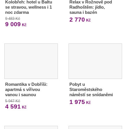
Kolobřeh: hotel u Baltu
Relax v Rožnově pod
se stravou, wellness i 1
Radhoštěm: jídlo,
noc zdarma
sauna i bazén
2 770
9 483 Kč
Kč
9 009
Kč
Romantika v Dobříši:
Pobyt u
apartmá s vířivou
Staroměstského
vanou i saunou
náměstí se snídaněmi
1 975
5 947 Kč
Kč
4 591
Kč