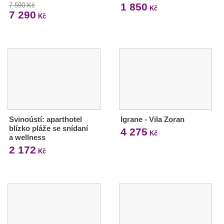
1 850
7 590 Kč
Kč
7 290
Kč
Svinoústí: aparthotel
Igrane - Vila Zoran
blízko pláže se snídaní
4 275
Kč
a wellness
2 172
Kč