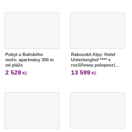
Pobyt u Baltského
Rakouské Alpy: Hotel
moře: apartmány 300 m
Unterberghof **** s
od pláže
rozšířenou polopenzí…
2 528
13 599
Kč
Kč