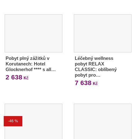
Pobyt plný zážitků v
Léčebný wellness
Korutanech: Hotel
pobyt RELAX
Glocknerhof **** s all…
CLASSIC: oblíbený
pobyt pro…
2 638
Kč
7 638
Kč
-46 %