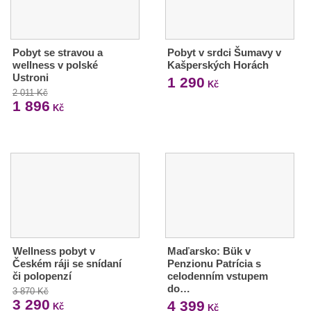
Pobyt se stravou a
Pobyt v srdci Šumavy v
wellness v polské
Kašperských Horách
Ustroni
1 290
Kč
2 011 Kč
1 896
Kč
Wellness pobyt v
Maďarsko: Bük v
Českém ráji se snídaní
Penzionu Patrícia s
či polopenzí
celodenním vstupem
do…
3 870 Kč
3 290
4 399
Kč
Kč