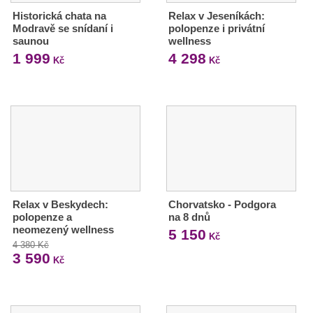
Historická chata na
Relax v Jeseníkách:
Modravě se snídaní i
polopenze i privátní
saunou
wellness
1 999
4 298
Kč
Kč
Relax v Beskydech:
Chorvatsko - Podgora
polopenze a
na 8 dnů
neomezený wellness
5 150
Kč
4 380 Kč
3 590
Kč