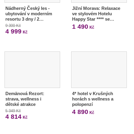
Nádherný Český les -
Jižní Morava: Relaxace
ubytování v moderním
ve stylovém Hotelu
resortu 3 dny / 2…
Happy Star **** se…
1 490
9 300 Kč
Kč
4 999
Kč
Demänová Rezort:
4* hotel v Krušných
strava, wellness i
horách s wellness a
dětské atrakce
polopenzí
4 890
5 349 Kč
Kč
4 814
Kč