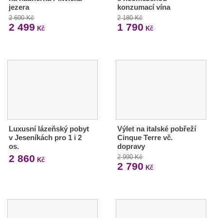
jezera
konzumací vína
2 690 Kč
2 180 Kč
2 499
1 790
Kč
Kč
Luxusní lázeňský pobyt
Výlet na italské pobřeží
v Jeseníkách pro 1 i 2
Cinque Terre vč.
os.
dopravy
2 860
2 990 Kč
Kč
2 790
Kč