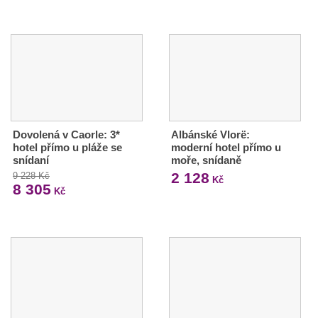
Dovolená v Caorle: 3*
Albánské Vlorë:
hotel přímo u pláže se
moderní hotel přímo u
snídaní
moře, snídaně
2 128
9 228 Kč
Kč
8 305
Kč