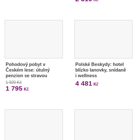
Pohodový pobyt v
Polské Beskydy: hotel
Českém lese: útulný
blízko lanovky, snídaně
penzion se stravou
i wellness
4 481
1 920 Kč
Kč
1 795
Kč