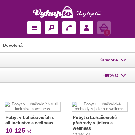
Košík
0
Dovolená
Kategorie
Filtrovat
Pobyt v Luhačovicích s
Pobyt u Luhačovické
all inclusive a wellness
přehrady s jídlem a
wellness
10 125
Kč
10 140 Kč