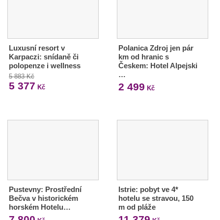
Luxusní resort v
Polanica Zdroj jen pár
Karpaczi: snídaně či
km od hranic s
polopenze i wellness
Českem: Hotel Alpejski
…
5 883 Kč
5 377
2 499
Kč
Kč
Pustevny: Prostřední
Istrie: pobyt ve 4*
Bečva v historickém
hotelu se stravou, 150
horském Hotelu…
m od pláže
7 800
11 379