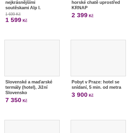
nejkrásnějšími
horské chatě uprostřed
soutěskami Alp I.
KRNAP
2 399
1 699 Kč
Kč
1 599
Kč
Slovenské a maďarské
Pobyt v Praze: hotel se
termály (hotel), Jižní
snídaní, 5 min. od metra
Slovensko
3 900
Kč
7 350
Kč