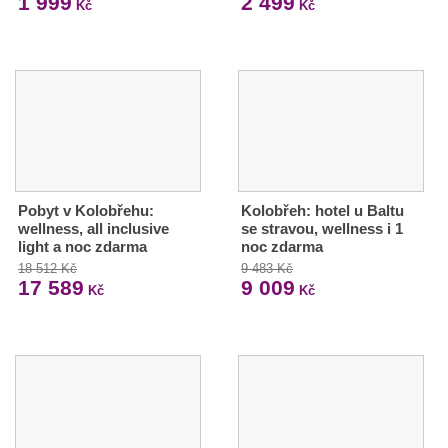
1 999
2 499
Kč
Kč
Pobyt v Kolobřehu:
Kolobřeh: hotel u Baltu
wellness, all inclusive
se stravou, wellness i 1
light a noc zdarma
noc zdarma
18 512 Kč
9 483 Kč
17 589
9 009
Kč
Kč