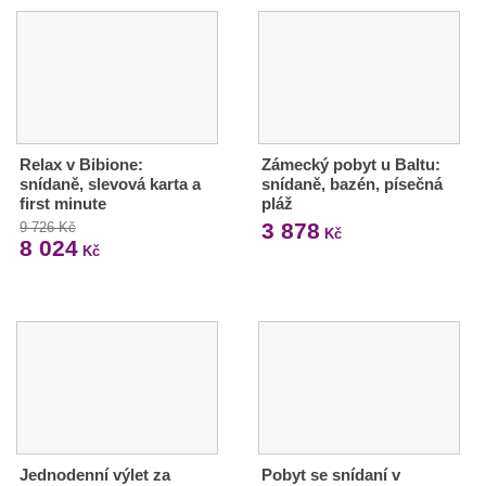
Relax v Bibione:
Zámecký pobyt u Baltu:
snídaně, slevová karta a
snídaně, bazén, písečná
first minute
pláž
3 878
9 726 Kč
Kč
8 024
Kč
Jednodenní výlet za
Pobyt se snídaní v