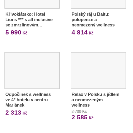
Křivoklátsko: Hotel
Polský ráj u Baltu:
Lions *** s all inclusive
polopenze a
se zmrzlinovým…
neomezený wellness
5 990
4 814
Kč
Kč
Odpočinek s wellness
Relax v Polsku s jídlem
ve 4* hotelu v centru
a neomezeným
Mariánek
wellness
2 313
2 700 Kč
Kč
2 585
Kč