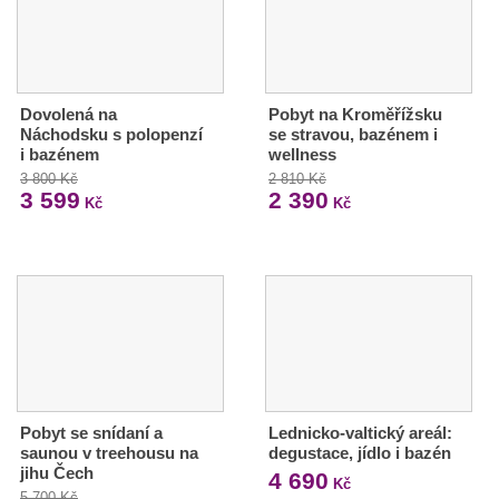
Dovolená na
Pobyt na Kroměřížsku
Náchodsku s polopenzí
se stravou, bazénem i
i bazénem
wellness
3 800 Kč
2 810 Kč
3 599
2 390
Kč
Kč
Pobyt se snídaní a
Lednicko-valtický areál:
saunou v treehousu na
degustace, jídlo i bazén
jihu Čech
4 690
Kč
5 700 Kč