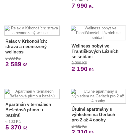
7 990
Kč
Relax v Krkonoších:
Wellness pobyt ve
strava a neomezený
Františkových Lázních
wellness
se snídaní
3 000 Kč
2 589
2 300 Kč
Kč
2 190
Kč
Apartmán v termálech
Útulné apartmány s
Bešeňová přímo u
výhledem na Gerlach
bazénů
pro 2 až 4 osoby
6 100 Kč
5 370
2 431 Kč
Kč
2 310
Kč