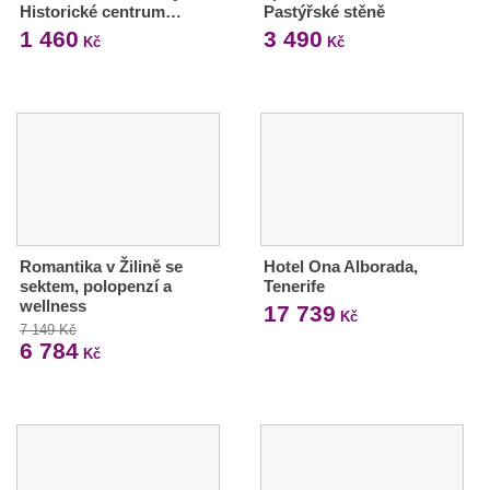
Historické centrum…
Pastýřské stěně
1 460
3 490
Kč
Kč
Romantika v Žilině se
Hotel Ona Alborada,
sektem, polopenzí a
Tenerife
wellness
17 739
Kč
7 149 Kč
6 784
Kč