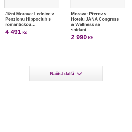
Jižní Morava: Lednice v
Morava: Přerov v
Penzionu Hippoclub s
Hotelu JANA Congress
romantickou…
& Wellness se
snídaní…
4 491
Kč
2 990
Kč
Načíst další