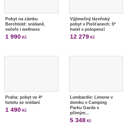
Pobyt na zámku
Výjimečný lázeňský
Berchtold: snídaně,
pobyt v Piešťanech: 5*
večeře i wellness
hotel s polopenzí
1 990
12 279
Kč
Kč
Praha: pobyt ve 4*
Lombardie: Limone v
hotelu se snídaní
domku v Camping
Parku Garda s
1 490
Kč
přímým…
5 348
Kč