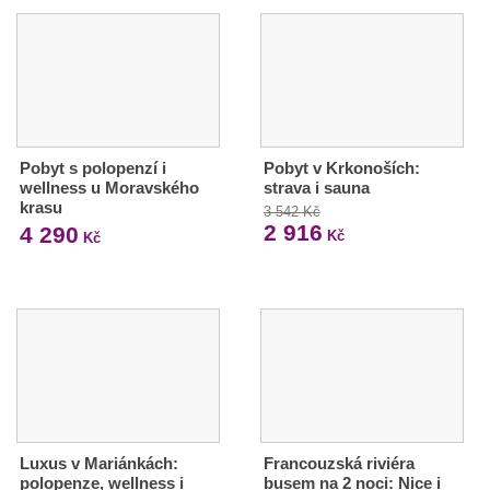
Pobyt s polopenzí i
Pobyt v Krkonoších:
wellness u Moravského
strava i sauna
krasu
3 542 Kč
2 916
4 290
Kč
Kč
Luxus v Mariánkách:
Francouzská riviéra
polopenze, wellness i
busem na 2 noci: Nice i