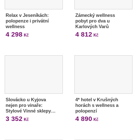
Relax v Jeseníkách:
Zámecký wellness
polopenze i privátní
pobyt pro dva u
wellness
Karlových Varů
4 298
4 812
Kč
Kč
Slovácko u Kyjova
4* hotel v Krušných
nejen pro vinaře:
horách s wellness a
Stylové Vinné sklepy…
polopenzí
3 352
4 890
Kč
Kč