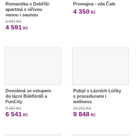
Romantika v Dobříši:
Promajna - vila Čale
apartmá s vířivou
4 350
Kč
vanou i saunou
5 947 Kč
4 591
Kč
Dovolená se vstupem
Pobyt v Lázních Lúčky
do lázní Bükfürdő a
s procedurami i
FunCity
wellness
9 167 Kč
10 212 Kč
6 541
9 848
Kč
Kč