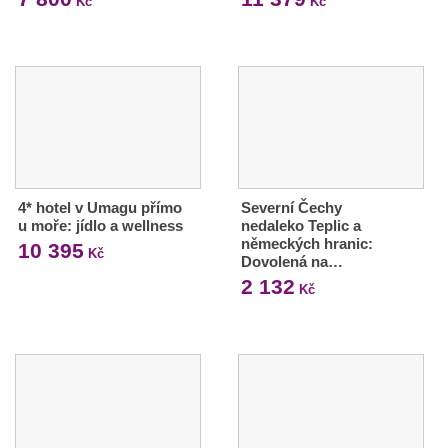
Kč
Kč
4* hotel v Umagu přímo
Severní Čechy
u moře: jídlo a wellness
nedaleko Teplic a
německých hranic:
10 395
Kč
Dovolená na…
2 132
Kč