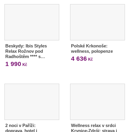
Beskydy: Ibis Styles
Polské Krkonoše:
Relax Rožnov pod
wellness, polopenze
Radhoštěm **** s…
4 636
Kč
1 990
Kč
2 noci v Paříži:
Wellness relax v srdci
doprava, hotel i
Krynice-Zdrój: strava i