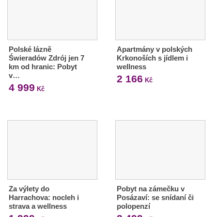
Polské lázně
Apartmány v polských
Świeradów Zdrój jen 7
Krkonoších s jídlem i
km od hranic: Pobyt
wellness
v…
2 166
Kč
4 999
Kč
Za výlety do
Pobyt na zámečku v
Harrachova: nocleh i
Posázaví: se snídaní či
strava a wellness
polopenzí