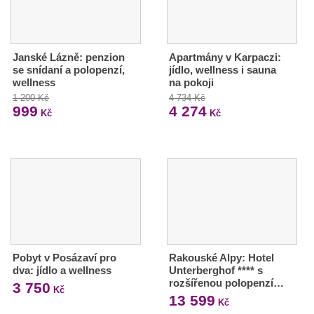
Janské Lázně: penzion
Apartmány v Karpaczi:
se snídaní a polopenzí,
jídlo, wellness i sauna
wellness
na pokoji
1 200 Kč
4 734 Kč
999
4 274
Kč
Kč
Pobyt v Posázaví pro
Rakouské Alpy: Hotel
dva: jídlo a wellness
Unterberghof **** s
rozšířenou polopenzí…
3 750
Kč
13 599
Kč