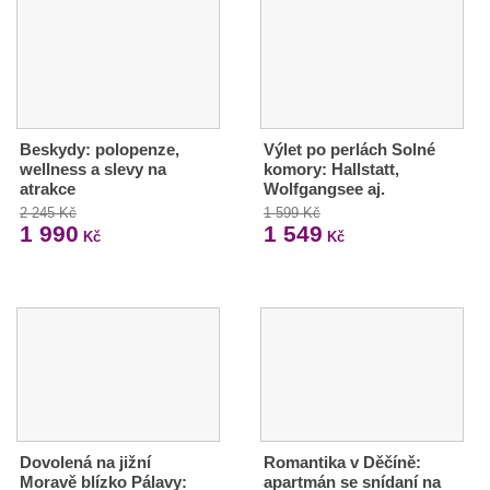
Beskydy: polopenze,
Výlet po perlách Solné
wellness a slevy na
komory: Hallstatt,
atrakce
Wolfgangsee aj.
2 245 Kč
1 599 Kč
1 990
1 549
Kč
Kč
Dovolená na jižní
Romantika v Děčíně:
Moravě blízko Pálavy:
apartmán se snídaní na