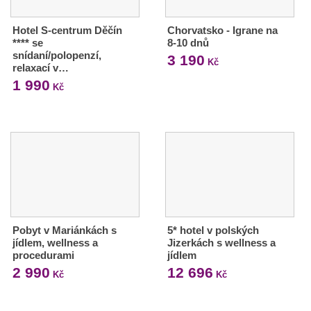
Hotel S-centrum Děčín
Chorvatsko - Igrane na
**** se
8-10 dnů
snídaní/polopenzí,
3 190
Kč
relaxací v…
1 990
Kč
Pobyt v Mariánkách s
5* hotel v polských
jídlem, wellness a
Jizerkách s wellness a
procedurami
jídlem
2 990
12 696
Kč
Kč