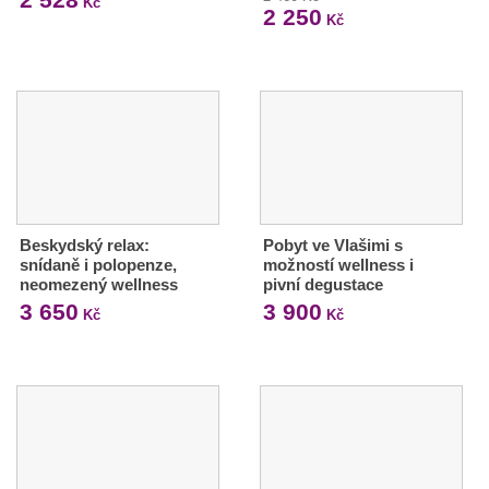
Kč
2 250
Kč
Beskydský relax:
Pobyt ve Vlašimi s
snídaně i polopenze,
možností wellness i
neomezený wellness
pivní degustace
3 650
3 900
Kč
Kč