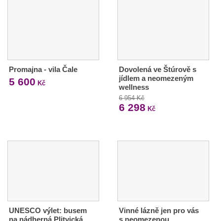
Promajna - vila Čale
Dovolená ve Štúrově s
jídlem a neomezeným
5 600
Kč
wellness
6 954 Kč
6 298
Kč
UNESCO výlet: busem
Vinné lázně jen pro vás
na nádherná Plitvická
s neomezenou