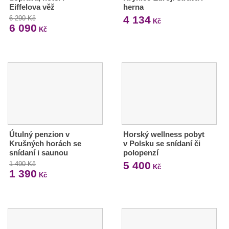
Eiffelova věž
herna
4 134
6 290 Kč
Kč
6 090
Kč
Útulný penzion v
Horský wellness pobyt
Krušných horách se
v Polsku se snídaní či
snídaní i saunou
polopenzí
5 400
1 490 Kč
Kč
1 390
Kč