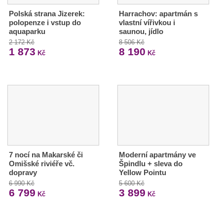
Polská strana Jizerek:
Harrachov: apartmán s
polopenze i vstup do
vlastní vířivkou i
aquaparku
saunou, jídlo
2 172 Kč
8 506 Kč
1 873
8 190
Kč
Kč
7 nocí na Makarské či
Moderní apartmány ve
Omišské riviéře vč.
Špindlu + sleva do
dopravy
Yellow Pointu
6 990 Kč
5 600 Kč
6 799
3 899
Kč
Kč