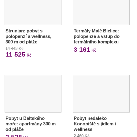
Strunjan: pobyt s
Termály Malé Bielice:
polopenzí a wellness,
polopenze a vstup do
300 m od pláže
termálního komplexu
3 161
14 443 Kč
Kč
11 525
Kč
Pobyt u Baltského
Pobyt nedaleko
moře: apartmány 300 m
Konopiště s jídlem i
od pláže
wellness
2 528
2 460 Kč