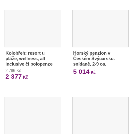
Kolobřeh: resort u
Horský penzion v
pláže, wellness, all
Českém Švýcarsku:
inclusive či polopenze
snídaně, 2-9 os.
5 014
2 796 Kč
Kč
2 377
Kč