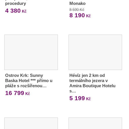
procedury
Monako
4 380
8 590 Kč
Kč
8 190
Kč
Ostrov Krk: Sunny
Hévíz jen 2 km od
Baska Hotel *** přímo u
termálního jezera v
pláže s rozšířenou…
Amira Boutique Hotelu
s…
16 799
Kč
5 199
Kč