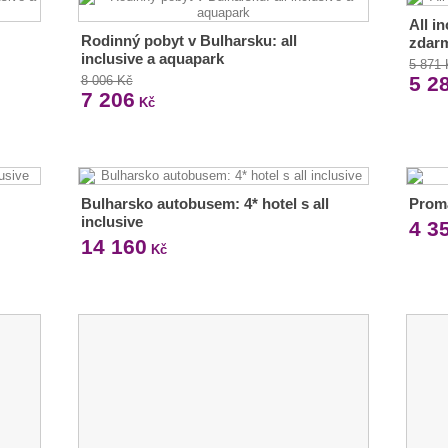
All i
Rodinný pobyt v Bulharsku: all
zdar
inclusive a aquapark
5 871
5 2
8 006 Kč
7 206
Kč
Bulharsko autobusem: 4* hotel s all
Proma
inclusive
4 3
14 160
Kč