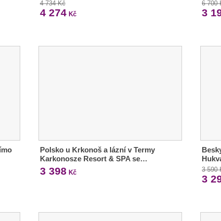
4 734 Kč
6 700
4 274
3 1
Kč
římo
Polsko u Krkonoš a lázní v Termy
Besky
Karkonosze Resort & SPA se…
Hukva
3 398
3 590
Kč
3 2