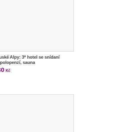
ské Alpy: 3* hotel se snídaní
polopenzí, sauna
80
Kč