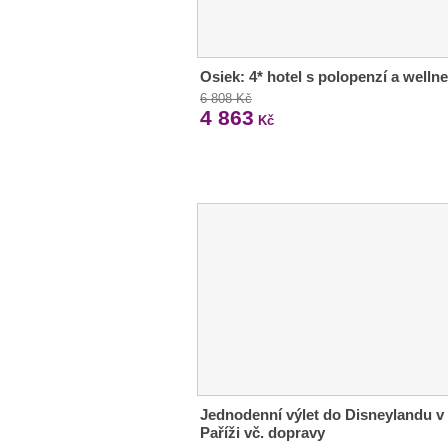
Osiek: 4* hotel s polopenzí a welln
6 808 Kč
4 863
Kč
Jednodenní výlet do Disneylandu v
Paříži vč. dopravy