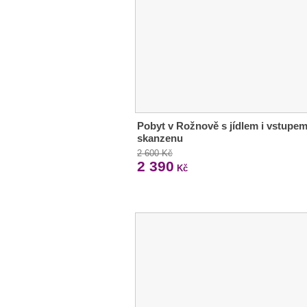
Pobyt v Rožnově s jídlem i vstupe
skanzenu
2 600 Kč
2 390
Kč