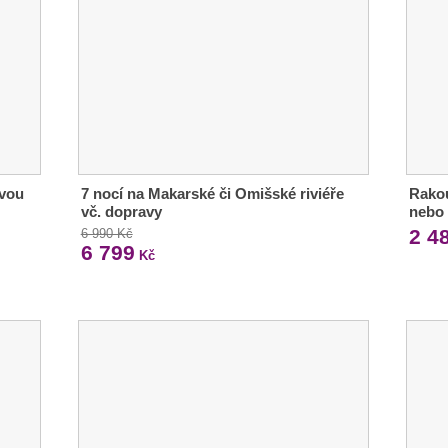
ivou
7 nocí na Makarské či Omišské riviéře
Rakou
vč. dopravy
nebo 
2 4
6 990 Kč
6 799
Kč