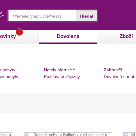
Vyhledávání
Hledat
5
ovinky
Dovolená
Zboží
s pobyty
Hotely Morris****
Zahraničí
vé pobyty
Poznávací zájezdy
Dovolená u moř