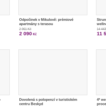
Odpočinek v Mikulově: prémiové
Strun
apartmány s terasou
welln
2 961 Kč
14 44
2 090
11 
Kč
o
Dovolená s polopenzí v turistickém
4* we
centru Beskyd
proc