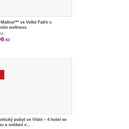
 Malina*** ve Velké Fatře s
tním wellness
 Kč
96
Kč
%
tický pobyt ve Vídni – 4 hotel se
u a snídaní v…