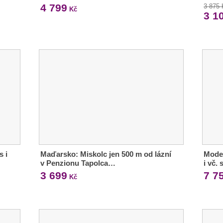
4 799
3 875
Kč
3 1
s i
Maďarsko: Miskolc jen 500 m od lázní
Moder
v Penzionu Tapolca…
i vč.
3 699
7 7
Kč