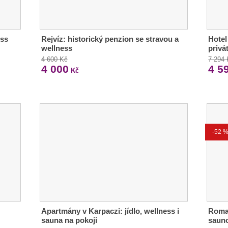
ess
Rejvíz: historický penzion se stravou a
Hotel
wellness
privá
4 600 Kč
7 294
4 000
4 5
Kč
-52 
Apartmány v Karpaczi: jídlo, wellness i
Roman
sauna na pokoji
sauno