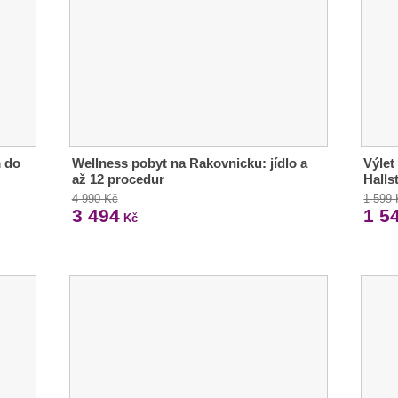
m do
Wellness pobyt na Rakovnicku: jídlo a
Výlet
až 12 procedur
Halls
4 990 Kč
1 599
3 494
1 5
Kč