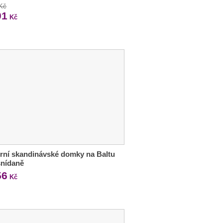
 Kč
01
Kč
ní skandinávské domky na Baltu
 snídaně
56
Kč