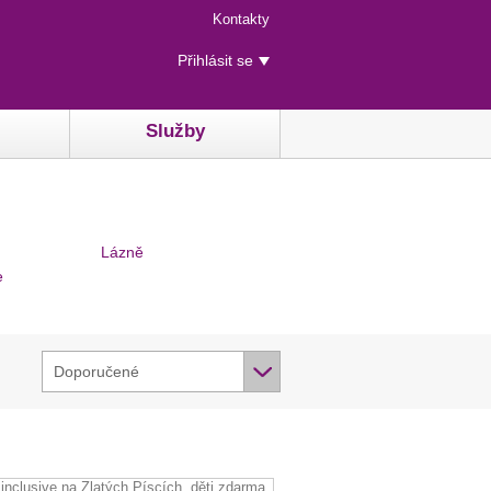
Menu
Kontakty
rychlého
Uživatelské
přístupu
Přihlásit se
menu
Služby
Lázně
e
Doporučené