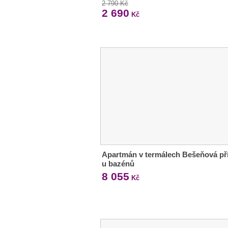
2 790 Kč
2 690
Kč
Apartmán v termálech Bešeňová p
u bazénů
8 055
Kč