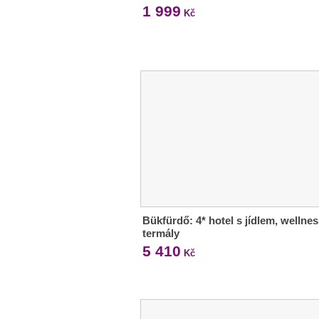
1 999
Kč
Bükfürdő: 4* hotel s jídlem, wellnes
termály
5 410
Kč