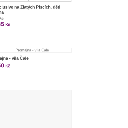
nclusive na Zlatých Píscích, děti
ma
 Kč
85
Kč
jna - vila Čale
50
Kč