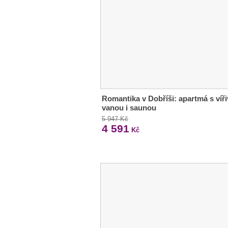
Romantika v Dobříši: apartmá s víř
vanou i saunou
5 947 Kč
4 591
Kč