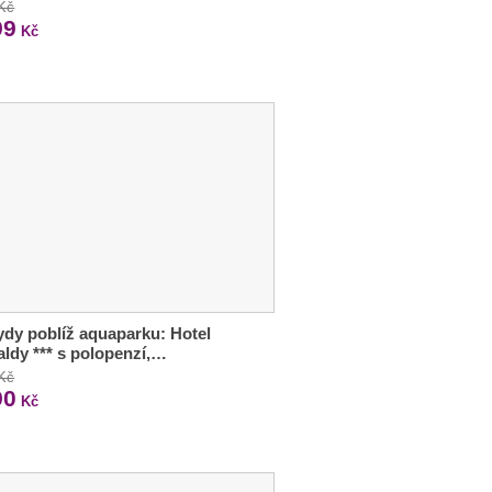
 Kč
99
Kč
dy poblíž aquaparku: Hotel
ldy *** s polopenzí,…
 Kč
90
Kč