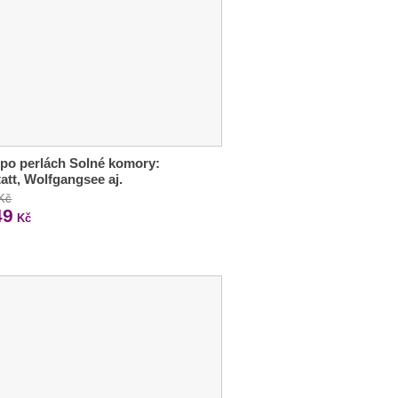
 po perlách Solné komory:
tatt, Wolfgangsee aj.
 Kč
49
Kč