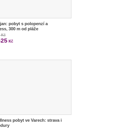
jan: pobyt s polopenzí a
ess, 300 m od pláže
3 Kč
525
Kč
llness pobyt ve Varech: strava i
edury